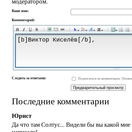
модератором.
Ваше имя:
Комментарий:
-
-
-
-
-
-
-
-
-
-
-
-
-
-
-
-
-
-
-
-
-
-
-
-
-
-
-
-
-
-
-
-
-
-
-
-
Следить за ответами:
Подписаться на комментарии. Оповещ
-
-
-
-
-
-
-
-
-
Последние комментарии
Юрист
Да что там Солтус... Видели бы вы какой мне
написали!