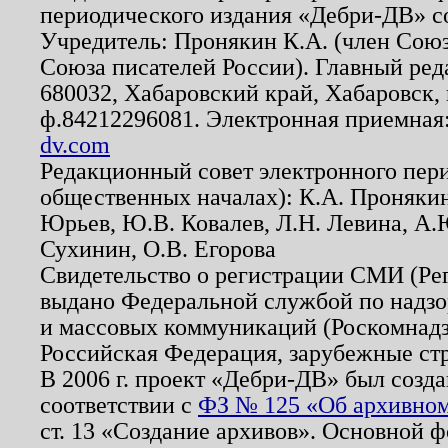
периодического издания «Дебри-ДВ» с
Учредитель: Пронякин К.А. (член Союз
Союза писателей России). Главный ред
680032, Хабаровский край, Хабаровск, п
ф.84212296081. Электронная приемная
dv.com
Редакционный совет электронного пер
общественных началах): К.А. Проняки
Юрьев, Ю.В. Ковалев, Л.Н. Левина, А.
Сухинин, О.В. Егорова
Свидетельство о регистрации СМИ (Р
выдано Федеральной службой по надзо
и массовых коммуникаций (Роскомнадзо
Российская Федерация, зарубежные ст
В 2006 г. проект «Дебри-ДВ» был созда
соответствии с
ФЗ № 125 «Об архивном
ст. 13 «Создание архивов». Основной ф