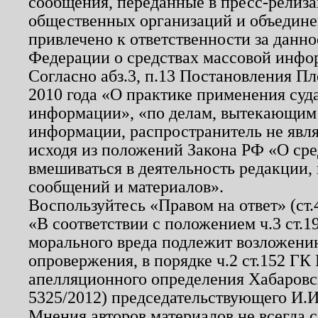
сообщения, переданные в пресс-релиза
общественных организаций и объединен
привлечено к ответственности за данн
Федерации о средствах массовой инфо
Согласно абз.3, п.13 Постановления П
2010 года «О практике применения суд
информации», «по делам, вытекающим
информации, распространитель не явл
исходя из положений Закона РФ «О ср
вмешиваться в деятельность редакции, 
сообщений и материалов».
Воспользуйтесь «Правом на ответ» (ст
«В соответствии с положением ч.3 ст.
морального вреда подлежит возложению
опровержения, в порядке ч.2 ст.152 ГК 
апелляционного определения Хабаровско
5325/2012) председательствующего И.И
Мнения авторов материалов не всегда 