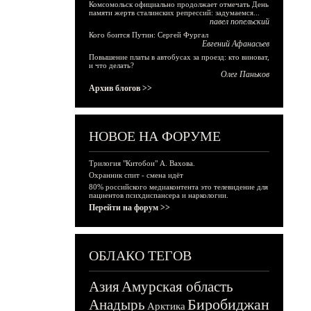
Комсомольск официально продолжает отмечать День
памяти жертв сталинских репрессий: задумаемся...
павел попельский
Кого боится Путин: Сергей Фургал
Евгений Афанасьев
Повышение платы в автобусах за проезд: кто виноват,
и что делать?
Олег Паньков
Архив блогов >>
НОВОЕ НА ФОРУМЕ
Трилогия "Китобои" А. Вахова.
Охранник спит - смена идёт
80% российского медиаконтента это телевидение для
пациентов психдиспансера и наркологии.
Перейти на форум >>
ОБЛАКО ТЕГОВ
Азия
Амурская область
Биробиджан
Анадырь
Арктика