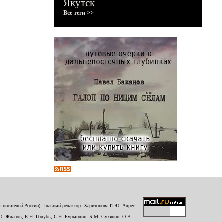
Якутск
Все теги >>
 писателей России). Главный редактор: Харитонова И.Ю. Адрес
Ю. Жданов, Е.Н. Голубь, С.Н. Бурындин, Б.М. Сухинин, О.В.