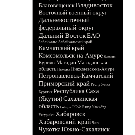
Владивосток
Благовещенск
Восточный военный округ
Дальневосточный
федеральный округ
Дальний Восток
ЕАО
Забайкалье
Забайкальский край
Камчатский край
Комсомольск-на-Амуре
Корякия
Магадан
Магаданская
Курилы
область
Николаевск-на-Амуре
Находка
Петропавловск-Камчатский
Приморский край
Республика
Республика Саха
Бурятия
(Якутия)
Сахалинская
область
ТОФ
Тында
Улан-Удэ
Сибирь
Хабаровск
Уссурийск
Хабаровский край
Чита
Чукотка
Южно-Сахалинск