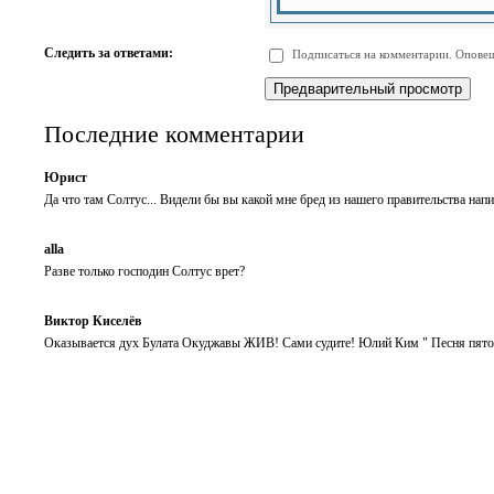
-
-
-
-
-
-
-
-
Следить за ответами:
Подписаться на комментарии. Оповещ
-
-
-
-
-
-
Последние комментарии
Юрист
Да что там Солтус... Видели бы вы какой мне бред из нашего правительства напи
alla
Разве только господин Солтус врет?
Виктор Киселёв
Оказывается дух Булата Окуджавы ЖИВ! Сами судите! Юлий Ким " Песня пято