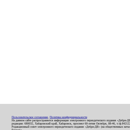
Пользовательское соглашение
,
Политика конфиденциальности
На данном сайте распространяется информация электронного периодического издания «Дебри-Д
редакции: 680032, Хабаровский край, Хабаровск, проспект 60-летия Октября, 88-46, т./ф.8421
Редакционный совет электронного периодического издания «Дебри-ДВ» (на общественных нач
Егорова