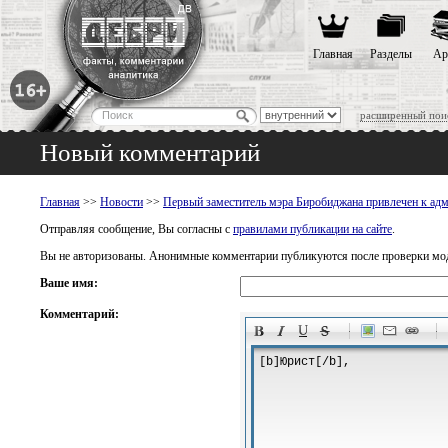
Главная
Разделы
Ар
расширенный пои
Новый комментарий
Главная
>>
Новости
>>
Первый заместитель мэра Биробиджана привлечен к адм
Отправляя сообщение, Вы согласны с
правилами публикации на сайте
.
Вы не авторизованы. Анонимные комментарии публикуются после проверки мо
Ваше имя:
Комментарий:
-
-
-
-
-
-
-
-
-
-
-
-
-
-
-
-