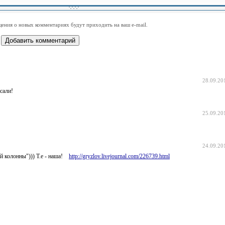
-
-
-
-
-
-
-
-
-
-
-
-
-
-
-
-
ения о новых комментариях будут приходить на ваш e-mail.
-
-
-
-
-
-
-
-
-
-
-
-
28.09.20
сали!
25.09.20
24.09.20
й колонны"))) Т.е - наша!
http://gryzlov.livejournal.com/226739.html