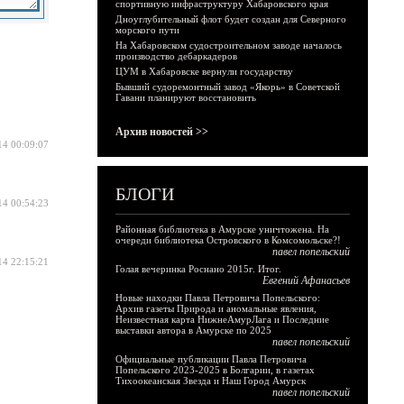
спортивную инфраструктуру Хабаровского края
Дноуглубительный флот будет создан для Северного
морского пути
На Хабаровском судостроительном заводе началось
производство дебаркадеров
ЦУМ в Хабаровске вернули государству
Бывший судоремонтный завод «Якорь» в Советской
Гавани планируют восстановить
Архив новостей >>
14 00:09:07
БЛОГИ
14 00:54:23
Районная библиотека в Амурске уничтожена. На
очереди библиотека Островского в Комсомольске?!
павел попельский
14 22:15:21
Голая вечеринка Роснано 2015г. Итог.
Евгений Афанасьев
Новые находки Павла Петровича Попельского:
Архив газеты Природа и аномальные явления,
Неизвестная карта НижнеАмурЛага и Последние
выставки автора в Амурске по 2025
павел попельский
Официальные публикации Павла Петровича
Попельского 2023-2025 в Болгарии, в газетах
Тихоокеанская Звезда и Наш Город Амурск
павел попельский