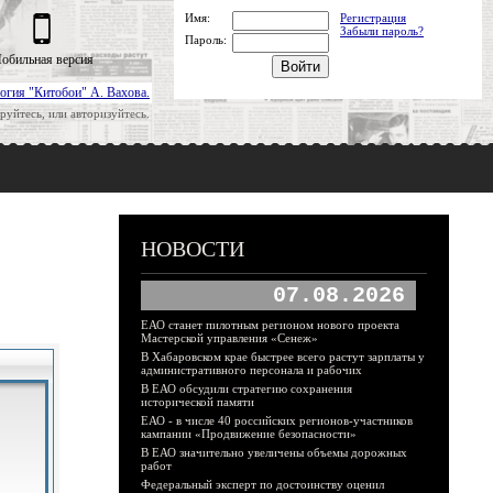
Имя:
Регистрация
Забыли пароль?
Пароль:
обильная версия
огия "Китобои" А. Вахова.
руйтесь, или авторизуйтесь.
НОВОСТИ
07.08.2026
ЕАО станет пилотным регионом нового проекта
Мастерской управления «Сенеж»
В Хабаровском крае быстрее всего растут зарплаты у
административного персонала и рабочих
В ЕАО обсудили стратегию сохранения
исторической памяти
ЕАО - в числе 40 российских регионов-участников
кампании «Продвижение безопасности»
В ЕАО значительно увеличены объемы дорожных
работ
Федеральный эксперт по достоинству оценил