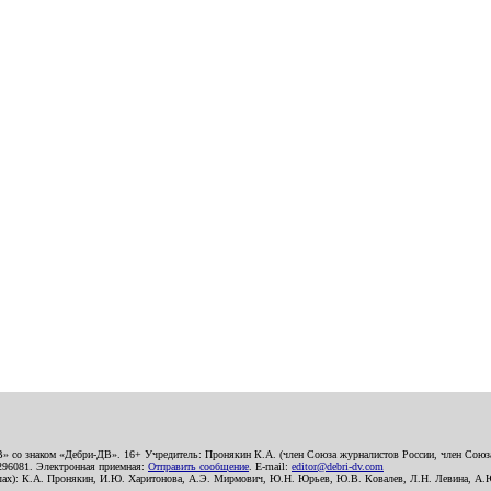
В» со знаком «Дебри-ДВ». 16+ Учредитель: Пронякин К.А. (член Союза журналистов России, член Союза
2296081. Электронная приемная:
Отправить сообщение
. E-mail:
editor@debri-dv.com
алах): К.А. Пронякин, И.Ю. Харитонова, А.Э. Мирмович, Ю.Н. Юрьев, Ю.В. Ковалев, Л.Н. Левина, А.