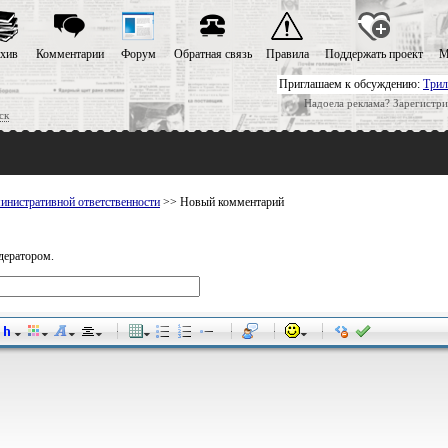
хив
Комментарии
Форум
Обратная связь
Правила
Поддержать проект
М
Приглашаем к обсуждению:
Трил
Надоела реклама? Зарегистри
ск
инистративной ответственности
>> Новый комментарий
дератором.
-
-
-
-
-
-
-
-
-
-
-
-
-
-
-
-
-
-
-
-
-
-
-
-
-
-
-
-
-
-
-
-