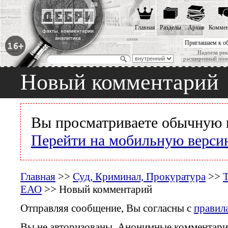
Главная
Разделы
Архив
Коммен
Приглашаем к о
Надоела рек
расширенный пои
Новый комментарий
Вы просматриваете обычную 
Перейти на мобильную верси
Главная
>>
Суд, Криминал, Прокуратура
>>
Т
ЕАО
>> Новый комментарий
Отправляя сообщение, Вы согласны с
правил
Вы не авторизованы. Анонимные комментари