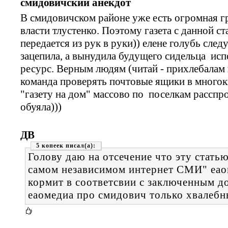
смидовичский анекдот
В смидовичском районе уже есть огромная г
власти тлустенко. Поэтому газета с данной ст
передается из рук в руки)) елене голубь след
зацепила, а вынудила будущего сидельца ис
ресурс. Верным людям (читай - прихлебалам
команда проверять почтовые ящики в многок
"газету на дом" массово по поселкам расспро
обуяла)))
ДВ
5 копеек
Голову даю на отсечение что эту статью
самом независимом интернет СМИ" еао
кормит в соответсвии с заключенным д
еаомедиа про смидович только хвалебн