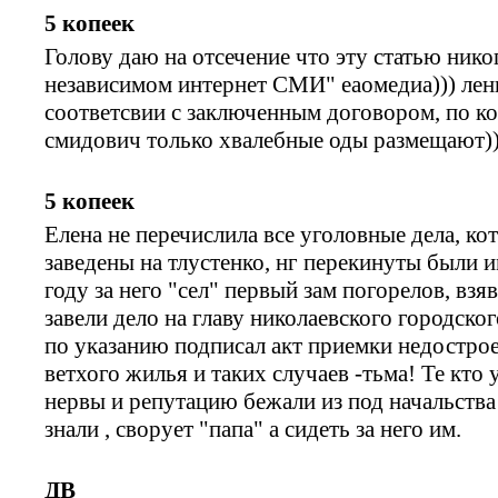
5 копеек
Голову даю на отсечение что эту статью нико
независимом интернет СМИ" еаомедиа))) лен
соответсвии с заключенным договором, по к
смидович только хвалебные оды размещают))
5 копеек
Елена не перечислила все уголовные дела, 
заведены на тлустенко, нг перекинуты были 
году за него "сел" первый зам погорелов, взя
завели дело на главу николаевского городско
по указанию подписал акт приемки недострое
ветхого жилья и таких случаев -тьма! Те кто
нервы и репутацию бежали из под начальства
знали , сворует "папа" а сидеть за него им.
ДВ