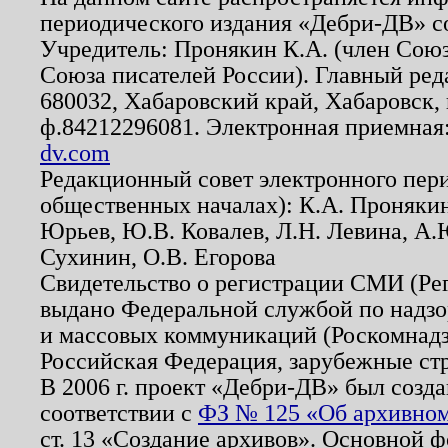
периодического издания «Дебри-ДВ» с
Учредитель: Пронякин К.А. (член Союз
Союза писателей России). Главный ред
680032, Хабаровский край, Хабаровск, п
ф.84212296081. Электронная приемная
dv.com
Редакционный совет электронного пер
общественных началах): К.А. Проняки
Юрьев, Ю.В. Ковалев, Л.Н. Левина, А.
Сухинин, О.В. Егорова
Свидетельство о регистрации СМИ (Р
выдано Федеральной службой по надзо
и массовых коммуникаций (Роскомнадзо
Российская Федерация, зарубежные ст
В 2006 г. проект «Дебри-ДВ» был созда
соответствии с
ФЗ № 125 «Об архивном
ст. 13 «Создание архивов». Основной ф