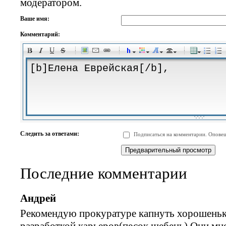
модератором.
Ваше имя:
Комментарий:
-
-
-
-
-
-
-
-
-
-
-
-
-
-
-
-
-
-
-
-
-
-
-
-
-
-
-
-
-
-
-
-
-
-
-
-
Следить за ответами:
Подписаться на комментарии. Оповещ
-
-
-
-
-
-
-
-
-
Последние комментарии
Андрей
Рекомендую прокуратуре капнуть хорошенько
разработкой карьеров(песок,щебень).Они мно