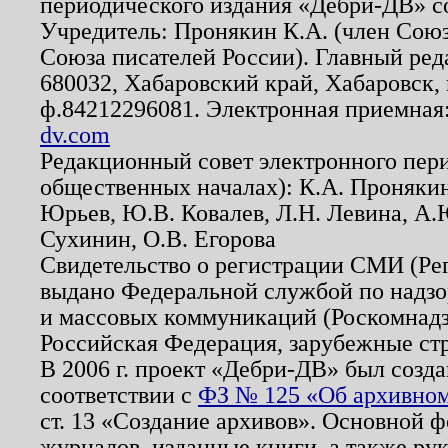
периодического издания «Дебри-ДВ» с
Учредитель: Пронякин К.А. (член Союз
Союза писателей России). Главный ред
680032, Хабаровский край, Хабаровск, п
ф.84212296081. Электронная приемная
dv.com
Редакционный совет электронного пер
общественных началах): К.А. Проняки
Юрьев, Ю.В. Ковалев, Л.Н. Левина, А.
Сухинин, О.В. Егорова
Свидетельство о регистрации СМИ (Р
выдано Федеральной службой по надзо
и массовых коммуникаций (Роскомнадзо
Российская Федерация, зарубежные ст
В 2006 г. проект «Дебри-ДВ» был созда
соответствии с
ФЗ № 125 «Об архивном
ст. 13 «Создание архивов». Основной ф
журналов, изданные книги, а также ру