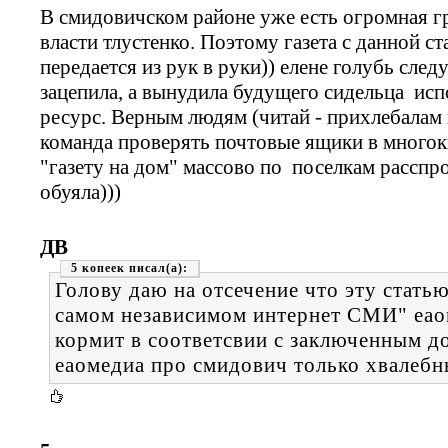
В смидовичском районе уже есть огромная г
власти тлустенко. Поэтому газета с данной ст
передается из рук в руки)) елене голубь след
зацепила, а вынудила будущего сидельца ис
ресурс. Верным людям (читай - прихлебалам
команда проверять почтовые ящики в многок
"газету на дом" массово по поселкам расспро
обуяла)))
ДВ
5 копеек
Голову даю на отсечение что эту статью
самом независимом интернет СМИ" еао
кормит в соответсвии с заключенным д
еаомедиа про смидович только хвалебн