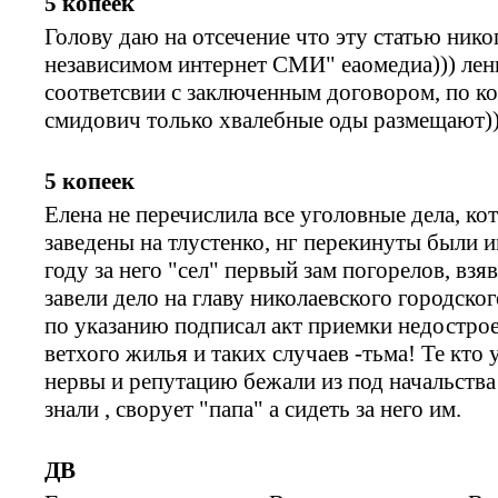
5 копеек
Голову даю на отсечение что эту статью нико
независимом интернет СМИ" еаомедиа))) лен
соответсвии с заключенным договором, по к
смидович только хвалебные оды размещают))
5 копеек
Елена не перечислила все уголовные дела, 
заведены на тлустенко, нг перекинуты были 
году за него "сел" первый зам погорелов, взя
завели дело на главу николаевского городско
по указанию подписал акт приемки недострое
ветхого жилья и таких случаев -тьма! Те кто
нервы и репутацию бежали из под начальства
знали , сворует "папа" а сидеть за него им.
ДВ