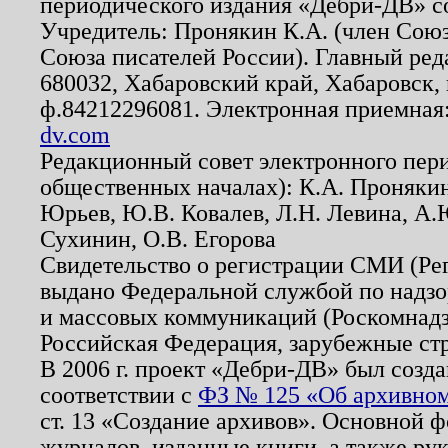
периодического издания «Дебри-ДВ» с
Учредитель: Пронякин К.А. (член Союз
Союза писателей России). Главный ред
680032, Хабаровский край, Хабаровск, п
ф.84212296081. Электронная приемная
dv.com
Редакционный совет электронного пер
общественных началах): К.А. Проняки
Юрьев, Ю.В. Ковалев, Л.Н. Левина, А.
Сухинин, О.В. Егорова
Свидетельство о регистрации СМИ (Р
выдано Федеральной службой по надзо
и массовых коммуникаций (Роскомнадзо
Российская Федерация, зарубежные ст
В 2006 г. проект «Дебри-ДВ» был созда
соответствии с
ФЗ № 125 «Об архивном
ст. 13 «Создание архивов». Основной ф
журналов, изданные книги, а также ру