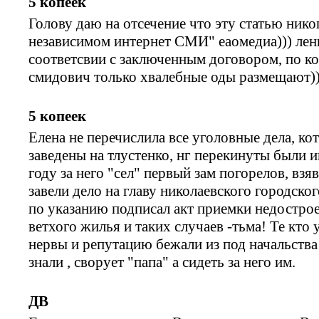
5 копеек
Голову даю на отсечение что эту статью нико
независимом интернет СМИ" еаомедиа))) лен
соответсвии с заключенным договором, по к
смидович только хвалебные оды размещают))
5 копеек
Елена не перечислила все уголовные дела, 
заведены на тлустенко, нг перекинуты были 
году за него "сел" первый зам погорелов, взя
завели дело на главу николаевского городско
по указанию подписал акт приемки недострое
ветхого жилья и таких случаев -тьма! Те кто
нервы и репутацию бежали из под начальства
знали , сворует "папа" а сидеть за него им.
ДВ