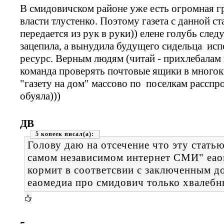
В смидовичском районе уже есть огромная г
власти тлустенко. Поэтому газета с данной ст
передается из рук в руки)) елене голубь след
зацепила, а вынудила будущего сидельца ис
ресурс. Верным людям (читай - прихлебалам
команда проверять почтовые ящики в многок
"газету на дом" массово по поселкам расспро
обуяла)))
ДВ
5 копеек
Голову даю на отсечение что эту статью
самом независимом интернет СМИ" еао
кормит в соответсвии с заключенным д
еаомедиа про смидович только хвалебн