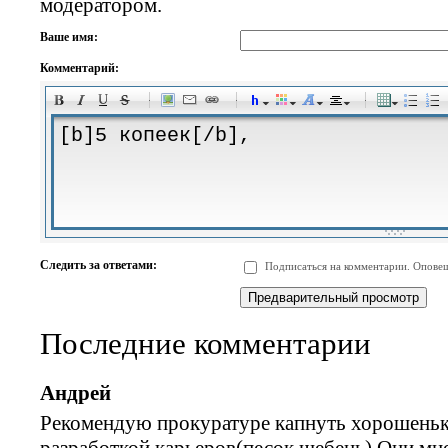
модератором.
Ваше имя:
Комментарий:
-
-
-
-
-
-
-
-
-
-
-
-
-
-
-
-
-
-
-
-
-
-
-
-
-
-
-
-
-
-
-
-
-
-
-
-
Следить за ответами:
Подписаться на комментарии. Оповещ
-
-
-
-
-
-
-
-
-
Последние комментарии
Андрей
Рекомендую прокуратуре капнуть хорошенько
разработкой карьеров(песок,щебень).Они мно