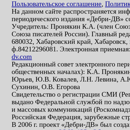
Пользовательское соглашение
,
Политик
На данном сайте распространяется ин
периодического издания «Дебри-ДВ» с
Учредитель: Пронякин К.А. (член Союз
Союза писателей России). Главный ред
680032, Хабаровский край, Хабаровск, п
ф.84212296081. Электронная приемная
dv.com
Редакционный совет электронного пер
общественных началах): К.А. Проняки
Юрьев, Ю.В. Ковалев, Л.Н. Левина, А.
Сухинин, О.В. Егорова
Свидетельство о регистрации СМИ (Р
выдано Федеральной службой по надзо
и массовых коммуникаций (Роскомнадзо
Российская Федерация, зарубежные ст
В 2006 г. проект «Дебри-ДВ» был созда