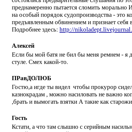
преднамеренно пытается сломить морально Иг
на особый порядок судопроизводства - это к
предъявленным обвинением и признает себя 
Подробнее здесь:
http://nikoladept.livejourna
Алексей
Если бы мой батя не бил бы меня ремнем - я д
стуле. Смех какой-то.
ПРавДОЛЮБ
Гостю,а игде ты видел чтобы прокурор сиде
казнокрадам , можно насиловать не важно ко
,брать и вымогать взятки А такие как старож
Гость
Кстати, а что там слышно с серийным насил