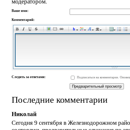
модератором.
Ваше имя:
Комментарий:
-
-
-
-
-
-
-
-
-
-
-
-
-
-
-
-
-
-
-
-
-
-
-
-
-
-
-
-
-
-
-
-
-
-
-
-
Следить за ответами:
Подписаться на комментарии. Оповещ
-
-
-
-
-
-
-
-
-
Последние комментарии
Николай
Сегодня 9 сентября в Железнодорожном райо
состоялись предварительные слушания по эт