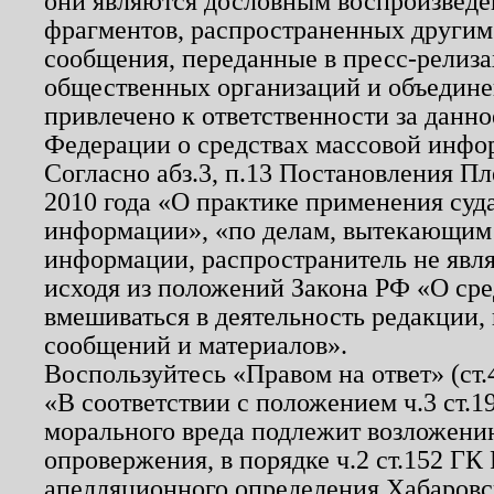
они являются дословным воспроизведе
фрагментов, распространенных другим
сообщения, переданные в пресс-релиза
общественных организаций и объединен
привлечено к ответственности за данн
Федерации о средствах массовой инфо
Согласно абз.3, п.13 Постановления П
2010 года «О практике применения суд
информации», «по делам, вытекающим
информации, распространитель не явл
исходя из положений Закона РФ «О ср
вмешиваться в деятельность редакции, 
сообщений и материалов».
Воспользуйтесь «Правом на ответ» (ст
«В соответствии с положением ч.3 ст.
морального вреда подлежит возложению
опровержения, в порядке ч.2 ст.152 ГК 
апелляционного определения Хабаровско