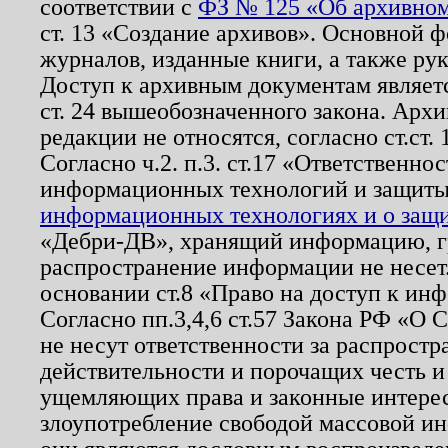
соответствии с
ФЗ № 125 «Об архивном
ст. 13 «Создание архивов». Основной ф
журналов, изданные книги, а также ру
Доступ к архивным документам являетс
ст. 24 вышеобозначенного закона. Арх
редакции не относятся, согласно ст.ст. 
Согласно ч.2. п.3. ст.17 «Ответственн
информационных технологий и защит
информационных технологиях и о защит
«Дебри-ДВ», хранящий информацию, гр
распространение информации не несет.
основании ст.8 «Право на доступ к ин
Согласно пп.3,4,6 ст.57 Закона РФ «О
не несут ответственности за распрост
действительности и порочащих честь и
ущемляющих права и законные интере
злоупотребление свободой массовой ин