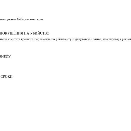
ные органы Хабаровского края
 ПОКУШЕНИЯ НА УБИЙСТВО
теля комитета краевого парламента по регламенту и депутатской этике, замсекретаря регио
ЗНЕСУ
 СРОКИ