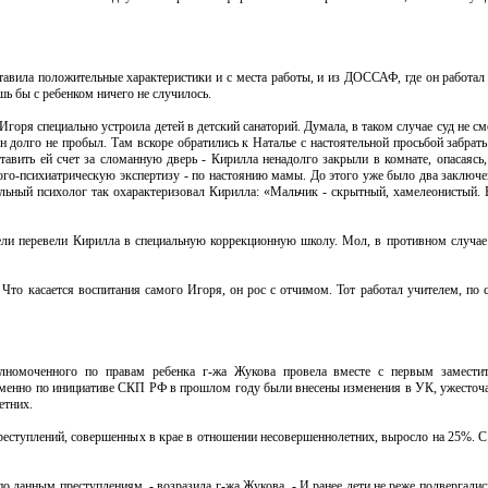
тавила положительные характеристики и с места работы, и из ДОССАФ, где он работал
шь бы с ребенком ничего не случилось.
Игоря специально устроила детей в детский санаторий. Думала, в таком случае суд не см
н долго не пробыл. Там вскоре обратились к Наталье с настоятельной просьбой забрат
тавить ей счет за сломанную дверь - Кирилла ненадолго закрыли в комнате, опасаясь,
го-психиатрическую экспертизу - по настоянию мамы. До этого уже было два заключе
льный психолог так охарактеризовал Кирилла: «Мальчик - скрытный, хамелеонистый. 
ели перевели Кирилла в специальную коррекционную школу. Мол, в противном случае
Что касается воспитания самого Игоря, он рос с отчимом. Тот работал учителем, по 
лномоченного по правам ребенка г-жа Жукова провела вместе с первым заместит
менно по инициативе СКП РФ в прошлом году были внесены изменения в УК, ужесточ
етних.
преступлений, совершенных в крае в отношении несовершеннолетних, выросло на 25%. С
по данным преступлениям, - возразила г-жа Жукова. - И ранее дети не реже подвергалис