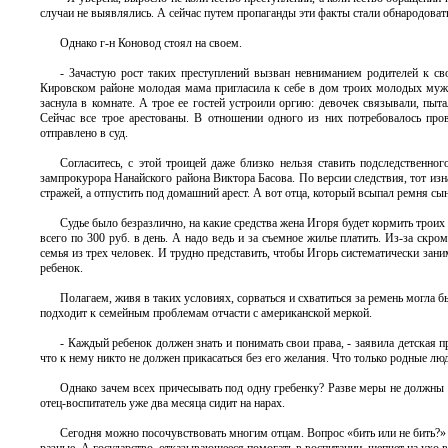
случаи не выявлялись. А сейчас путем пропаганды эти факты стали обнародовать
Однако г-н Коновод стоял на своем.
- Зачастую рост таких преступлений вызван невниманием родителей к св
Кировском районе молодая мама пригласила к себе в дом троих молодых мужчи
заснула в комнате. А трое ее гостей устроили оргию: девочек связывали, пыт
Сейчас все трое арестованы. В отношении одного из них потребовалось пров
отправлено в суд.
Согласитесь, с этой троицей даже близко нельзя ставить подследственн
зампрокурора Нанайского района Виктора Басова. По версии следствия, тот изн
стражей, а отпустить под домашний арест. А вот отца, который всыпал ремня сы
Судье было безразлично, на какие средства жена Игоря будет кормить трои
всего по 300 руб. в день. А надо ведь и за съемное жилье платить. Из-за ск
семья из трех человек. И трудно представить, чтобы Игорь систематически зан
ребенок.
Полагаем, живя в таких условиях, сорваться и схватиться за ремень могла 
подходит к семейным проблемам отчасти с американской меркой.
- Каждый ребенок должен знать и понимать свои права, - заявила детская 
что к нему никто не должен прикасаться без его желания. Что только родные люд
Однако зачем всех причесывать под одну гребенку? Разве меры не должны 
отец-воспитатель уже два месяца сидит на нарах.
Сегодня можно посочувствовать многим отцам. Вопрос «бить или не бить?» с