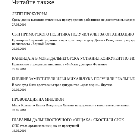
Читайте также
ЛЕТЯТ ПРОКУРОРЫ
Сразу двоих высокопоставленных прокурорских работников не досчитались надзор
27.05.2010
СЫН ПРИМОРСКОГО ПОЛИТИКА ПОЛУЧИЛ 9 ЛЕТ ЗА ОРГАНИЗАЦИЮ
Приморский краевой суд вынес вчера приговор по делу Дениса Ревы, сына председа
политсовета «Единой России»
26.05.2010
КАНДИДАТА В МЭРЫ ДАЛЬНЕГОРСКА УСТРАНИЛ КОНКУРЕНТ ПО БИ
Присяжные определили виновных в убийстве Дмитрия Фотьянов
25.05.2010
БЫВШИЕ ЗАМЕСТИТЕЛИ ИЛЬИ МИХАЛЬЧУКА ПОЛУЧИЛИ РЕАЛЬНЫЕ
В зале суда были арестованы трое фигурантов «дела мэрии» Якутска
20.05.2010
ПРОВОКАЦИЯ НА МИЛЛИОН
Мэра Большого Камня Владимира Халявко подозревают в вымогательстве взятки
20.05.2010
ГЛАВАРЯМ ДАЛЬНЕВОСТОЧНОГО «ОБЩАКА» СКОСТИЛИ СРОК
ОПС стала организованней, но не преступней
19.05.2010