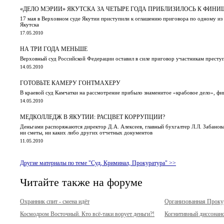
«ДЕЛО МЭРИИ» ЯКУТСКА ЗА ЧЕТЫРЕ ГОДА ПРИБЛИЗИЛОСЬ К ФИН
17 мая в Верховном суде Якутии приступили к оглашению приговора по одному из
Якутска
17.05.2010
НА ТРИ ГОДА МЕНЬШЕ
Верховный суд Российской Федерации оставил в силе приговор участникам прест
14.05.2010
ГОТОВЬТЕ КАМЕРУ ГОНТМАХЕРУ
В краевой суд Камчатки на рассмотрение прибыло знаменитое «крабовое дело», ф
14.05.2010
МЕДКОЛЛЕДЖ В ЯКУТИИ: РАСЦВЕТ КОРРУПЦИИ?
Деньгами распоряжаются директор Д.А. Алексеев, главный бухгалтер Л.Л. Забанова,
ни сметы, ни каких либо других отчетных документов
11.05.2010
Другие материалы по теме "Суд, Криминал, Прокуратура" >>
Читайте также на форуме
Охранник спит - смена идёт
Организованная Прок
Космодром Восточный. Кто всё-таки ворует деньги?!
Когнитивный диссонан