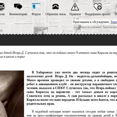
хив
Комментарии
Форум
Обратная связь
Правила
Поддержать проект
М
Приглашаем к обсуждению:
Трил
Надоела реклама? Зарегистри
ск
 детей Игорь Д. Случилось так, что он поймал своего 9-летнего сына Кирилла на во
ал в школе о порке
В Хабаровске уже почти два месяца сидит за решет
малолетних детей Игорь Д. Он – водитель-дальнобойщик, не 
Много времени проводил со своими детьми, а в свободное 
ребят в авиационном клубе - он инструктор парашютного сп
человек оказался в СИЗО? Случилось так, что Игорь поймал с
сына Кирилла на воровстве - тот таскал деньги из карм
Схватился отец за ремень. А сын рассказал в школе о пор
Кирилла носит его папе передачи. И больше всего боится, что
родительских прав.
В подобной ситуации может оказаться сегодня любая семья.
мая на пресс-конференции уполномоченная по правам детей в 