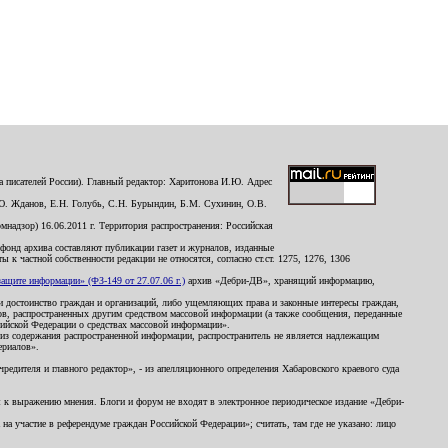
 писателей России). Главный редактор: Харитонова И.Ю. Адрес
Ю. Жданов, Е.Н. Голубь, С.Н. Бурындин, Б.М. Сухинин, О.В.
надзор) 16.06.2011 г. Территория распространения: Российская
й фонд архива составляют публикации газет и журналов, изданные
к частной собственности редакции не относятся, согласно ст.ст. 1275, 1276, 1306
щите информации» (ФЗ-149 от 27.07.06 г.)
архив «Дебри-ДВ», хранящий информацию,
ь и достоинство граждан и организаций, либо ущемляющих права и законные интересы граждан,
ов, распространенных другим средством массовой информации (а также сообщения, переданные
сийской Федерации о средствах массовой информации».
из содержания распространенной информации, распространитель не является надлежащим
ериалов».
редителя и главного редактор», - из апелляционного определения Хабаровского краевого суда
ны к выражению мнения. Блоги и форум не входят в электронное периодическое издание «Дебри-
а участие в референдуме граждан Российской Федерации»; считать, там где не указано: лицо