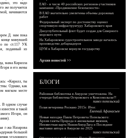
идимо, это надо
ЕАО - в числе 40 российских регионов-участников
го же получается
кампании «Продвижение безопасности»
емой, начинаются
В ЕАО значительно увеличены объемы дорожных
работ
Федеральный эксперт по достоинству оценил
спортивную инфраструктуру Хабаровского края
Дноуглубительный флот будет создан для Северного
морского пути
орем Д. нам пока
в конце минувшей
На Хабаровском судостроительном заводе началось
производство дебаркадеров
ло по ст.117 УК
ря, поданный из
ЦУМ в Хабаровске вернули государству
Архив новостей >>
вда, мама Кирилла
 Игоря и его жены
БЛОГИ
ась: «Кирилл, ты
стны. Однако, как
том мягком месте
Районная библиотека в Амурске уничтожена. На
очереди библиотека Островского в Комсомольске?!
павел попельский
. В одном случае
Голая вечеринка Роснано 2015г. Итог.
 известен и такой
Евгений Афанасьев
самого Игоря, он
Новые находки Павла Петровича Попельского:
ания).
Архив газеты Природа и аномальные явления,
Неизвестная карта НижнеАмурЛага и Последние
ья г-жа Назарова
выставки автора в Амурске по 2025
 выдержав большой
павел попельский
дении уголовного