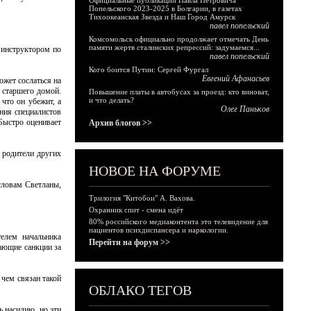
Официальные публикации Павла Петровича
Попельского 2023-2025 в Болгарии, в газетах
Тихоокеанская Звезда и Наш Город Амурск
павел попельский
Комсомольск официально продолжает отмечать День
памяти жертв сталинских репрессий: задумаемся...
 инструктором по
павел попельский
Кого боится Путин: Сергей Фургал
Евгений Афанасьев
ожет сослаться на
ь старшего домой.
Повышение платы в автобусах за проезд: кто виноват,
и что делать?
 что он убежит, а
Олег Паньков
ния специалистов
Быстро оценивает
Архив блогов >>
 родители других
НОВОЕ НА ФОРУМЕ
словам Светланы,
Трилогия "Китобои" А. Вахова.
Охранник спит - смена идёт
80% российского медиаконтента это телевидение для
пациентов психдиспансера и наркологии.
елем начальника
Перейти на форум >>
ающие санкции за
 чем связан такой
ОБЛАКО ТЕГОВ
ь насилию, но эти