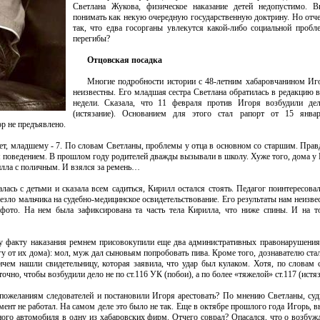
Светлана Жукова, физическое наказание детей недопустимо. В
понимать как некую очередную государственную доктрину. Но отче
так, что едва госорганы увлекутся какой-либо социальной пробл
перегибы?
Отцовская посадка
Многие подробности истории с 48-летним хабаровчанином Иг
неизвестны. Его младшая сестра Светлана обратилась в редакцию 
недели. Сказала, что 11 февраля против Игоря возбудили де
(истязание). Основанием для этого стал рапорт от 15 янва
р не предъявлено.
 лет, младшему - 7. По словам Светланы, проблемы у отца в основном со старшим. Пра
м поведением. В прошлом году родителей дважды вызывали в школу. Хуже того, дома у
рилла с поличным. И взялся за ремень…
сь с детьми и сказала всем садиться, Кирилл остался стоять. Педагог поинтересовал
зло мальчика на судебно-медицинское освидетельствование. Его результаты нам неизве
ей фото. На нем была зафиксирована та часть тела Кирилла, что ниже спины. И на 
у факту наказания ремнем присовокупили еще два административных правонарушения
у от их дома): мол, муж дал сыновьям попробовать пива. Кроме того, дознавателю стал
ричем нашли свидетельницу, которая заявила, что удар был кулаком. Хотя, по словам 
чно, чтобы возбудили дело не по ст.116 УК (побои), а по более «тяжелой» ст.117 (истяз
ожеланиям следователей и постановили Игоря арестовать? По мнению Светланы, суд
омент не работал. На самом деле это было не так. Еще в октябре прошлого года Игорь,
зного автомобиля в одну из хабаровских фирм. Отчего соврал? Опасался, что о возбуж