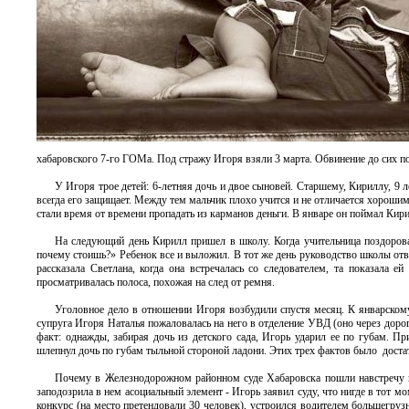
хабаровского 7-го ГОМа. Под стражу Игоря взяли 3 марта. Обвинение до сих по
У Игоря трое детей: 6-летняя дочь и двое сыновей. Старшему, Кириллу, 9
всегда его защищает. Между тем мальчик плохо учится и не отличается хороши
стали время от времени пропадать из карманов деньги. В январе он поймал Ки
На следующий день Кирилл пришел в школу. Когда учительница поздоровала
почему стоишь?» Ребенок все и выложил. В тот же день руководство школы отве
рассказала Светлана, когда она встречалась со следователем, та показала 
просматривалась полоса, похожая на след от ремня.
Уголовное дело в отношении Игоря возбудили спустя месяц. К январском
супруга Игоря Наталья пожаловалась на него в отделение УВД (оно через дорог
факт: однажды, забирая дочь из детского сада, Игорь ударил ее по губам. П
шлепнул дочь по губам тыльной стороной ладони. Этих трех фактов было достато
Почему в Железнодорожном районном суде Хабаровска пошли навстречу п
заподозрила в нем асоциальный элемент - Игорь заявил суду, что нигде в тот м
конкурс (на место претендовали 30 человек), устроился водителем большегру