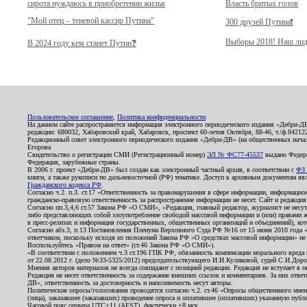
сирота нуждаюсь в приобретении жилья
Власть бритых голов
"Мой отец – теневой кассир Путина"
300 друзей Путина❗️
Выборы 2018! Наш лид
В 2024 году кем станет Путин❓
Пользовательское соглашение
,
Политика конфиденциальности
На данном сайте распространяется информация электронного периодического издания «Дебри-Д
редакции: 680032, Хабаровский край, Хабаровск, проспект 60-летия Октября, 88-46, т./ф.8421
Редакционный совет электронного периодического издания «Дебри-ДВ» (на общественных нач
Егорова
Свидетельство о регистрации СМИ (Регистрационный номер)
ЭЛ № ФС77-45537
выдано Федера
Федерация, зарубежные страны.
В 2006 г. проект «Дебри-ДВ» был создан как электронный частный архив, в соответствии с
ФЗ 
книги, а также рукописи по дальневосточной (РФ) тематике. Доступ к архивным документам явля
Гражданского кодекса РФ
.
Согласно ч.2. п.3. ст.17 «Ответственность за правонарушения в сфере информации, информац
гражданско-правовую ответственность за распространение информации не несет. Сайт и редакци
Согласно пп.3,4,6 ст.57 Закона РФ «О СМИ», «Редакция, главный редактор, журналист не несут
либо представляющих собой злоупотребление свободой массовой информации и (или) правами ж
в пресс-релизах и информация государственных, общественных организаций и объединений), кот
Согласно абз.3, п.13 Постановления Пленума Верховного Суда РФ №16 от 15 июня 2010 года 
ответчиком, поскольку исходя из положений Закона РФ «О средствах массовой информации» не 
Воспользуйтесь «Правом на ответ» (ст.46 Закона РФ «О СМИ»).
«В соответствии с положением ч.3 ст.196 ГПК РФ, обязанность компенсации морального вреда п
от 22.08.2012 г. (дело №33-5325/2012) председательствующего И.И.Куликовой, судей С.И.Дор
Мнения авторов материалов не всегда совпадают с позицией редакции. Редакция не вступает в п
Редакция не несет ответственность за содержание внешних ссылок и комментариев. За них отве
ДВ», ответственность за достоверность и наполняемость несут авторы.
Политические опросы/голосования проводятся согласно ч.2. ст.46 «Опросы общественного мнени
(лица), заказавшее (заказавших) проведение опроса и оплатившее (оплативших) указанную публик
Часовой пояс сервера UTC+11 (AEST), фактически +8 мск.