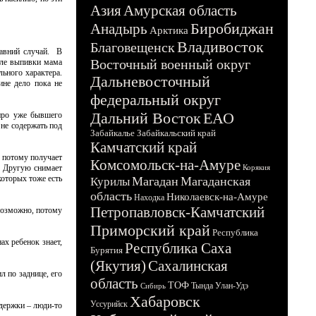
Азия
Амурская область
Биробиджан
Анадырь
Арктика
Владивосток
Благовещенск
давний случай. В
Восточный военный округ
сле выпивки мама
льного характера.
Дальневосточный
ине дело пока не
федеральный округ
Дальний Восток
ЕАО
 про уже бывшего
 не содержать под
Забайкалье
Забайкальский край
Камчатский край
, потому получает
Комсомольск-на-Амуре
е. Другую снимает
Корякия
которых тоже есть
Магадан
Магаданская
Курилы
область
Николаевск-на-Амуре
Находка
Петропавловск-Камчатский
 Возможно, потому
Приморский край
Республика
ах ребенок знает,
Республика Саха
Бурятия
(Якутия)
Сахалинская
л по заднице, его
область
ТОФ
Тында
Улан-Удэ
Сибирь
Хабаровск
Уссурийск
ыдержки – люди-то