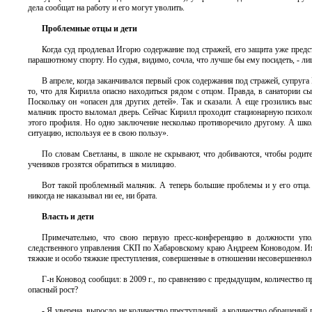
дела сообщат на работу и его могут уволить.
Проблемные отцы и дети
Когда суд продлевал Игорю содержание под стражей, его защита уже предс
парашютному спорту. Но судья, видимо, сочла, что лучше бы ему посидеть, - ли
В апреле, когда заканчивался первый срок содержания под стражей, супруга 
то, что для Кирилла опасно находиться рядом с отцом. Правда, в санатории сы
Поскольку он «опасен для других детей». Так и сказали. А еще грозились выс
мальчик просто выломал дверь. Сейчас Кирилл проходит стационарную психоло
этого профиля. Но одно заключение несколько противоречило другому. А шко
ситуацию, используя ее в свою пользу».
По словам Светланы, в школе не скрывают, что добиваются, чтобы родит
учеников грозятся обратиться в милицию.
Вот такой проблемный мальчик. А теперь большие проблемы и у его отца. 
никогда не наказывал ни ее, ни брата.
Власть и дети
Примечательно, что свою первую пресс-конференцию в должности упо
следственного управления СКП по Хабаровскому краю Андреем Коноводом. И
тяжкие и особо тяжкие преступления, совершенные в отношении несовершеннол
Г-н Коновод сообщил: в 2009 г., по сравнению с предыдущим, количество 
опасный рост?
- Я уверена, выросло не количество преступлений, а количество обращений 