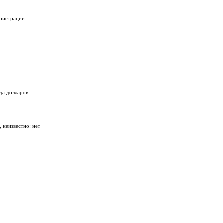
инистрации
да долларов
 неизвестно: нет