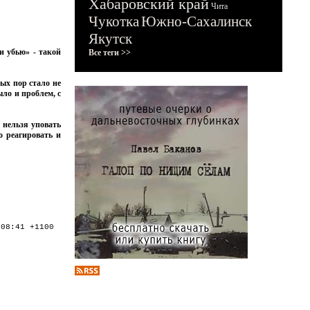
Хабаровский край
Чита
Чукотка
Южно-Сахалинск
Якутск
и убью» - такой
Все теги >>
ых пор стало не
ыло и проблем, с
 нельзя уповать
о реагировать и
:08:41 +1100