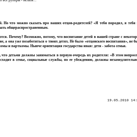
 все рупоры - нельзя!..
 Но что можно сказать про наших отцов-родителей? «Я тебя породил, я тебя 
вать общераспространенным.
тся. Почему? Возможно, потому, что воспитание детей в нашей стране с некотор
 а она уже позаботиться о твоих детях. Не было «отцовского воспитания», не б
омы и парткомы. Нынче ориентация государства иная: дети - забота семьи.
 что детьми должны заниматься в первую очередь их родители: «В этом вопросе
оисходит в семье, социальные службы, по ее убеждению, должны незамедлительн
19.05.2010 14