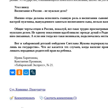
разные. А государство, отказывающееся помогать в воспитании, шепчет на ухо во
Угол внизу
Воспитание в России – не мужское дело?
Именно отцы должны исполнять главную роль в воспитании сыновей.
настрой мужчины, вынужденного заняться воспитанием сына, нельзя наз
Общие черты отцов в России, пожалуй, все-таки трудно просматриваю
мужским делом. Не одному поколению вдалбливали: прежде думай о Родине,
ним связанных. А если они тогда все-таки возникали, подключались местк
Вот и хабаровский детский омбудсмен Светлана Жукова подчеркнула,
лишь на государство». Что же касается тех случаев, когда насилие пр
лишать нерадивых родителей прав на ребенка.
Ирина Харитонова,
Константин Пронякин,
«Хабаровский Экспресс», № 21.
Суд, Криминал, Прокуратура
Комментировать
Смотреть комментарии (5)