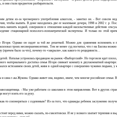
, и они стали предметом разбирательств.
оим детям из-за чрезмерного употребления алкоголя, - заметил он. - Вот совсем не
н, чтобы выпить. В доме находились две ее маленькие дочери, 1998 и 2002 г. р. По
ались напоить водкой, совершили в отношении каждой насильственные действия сексуа
едение стационарной психолого-психиатрической экспертизы. И только по этой прич
ого Игоря. Однако он сидит за той же решеткой. Можно для сравнения вспомнить и
асиловал троих несовершеннолетних. Тем не менее суд посчитал, что г-на Басова можно
ну (причем было за что), почему-то «закрыли», как какого-то рецидивиста…
х детей. Наталья устроилась продавцом на рынок «Выборгский». Но торговля идет плохо
ромного материального достатка семья Игоря снимает комнату в двухкомнатной квартир
имался истязанием своих детей, живя в одной квартире с совершенно чужими людьми, у 
бы и сама г-жа Жукова. Однако живет она, видимо, иначе, чем многие российские семьи.
правозащитница. - Мы уже работаем со школами в этом направлении. Вот в других стран
и могут взять его за руку.
как-то соизмеряться с содеянным? Из-за того, что однажды ребенок заслуженно получи
тоит перед ними, можно сказать, по-гамлетовски. И не у всякого хватает терпения и в