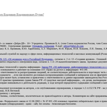
ер Владимир Владимирович Путин?
В» со знаком «Дебри-ДВ». 16+ Учредитель: Пронякин К.А. (член Союза журналистов России, член Союза
2296081. Электронная приемная:
Отправить сообщение
. E-mail:
editor@debri-dv.com
алах): К.А. Пронякин, И.Ю. Харитонова, А.Э. Мирмович, Ю.Н. Юрьев, Ю.В. Ковалев, Л.Н. Левина, А.
льной службой по надзору в сфере связи, информационных технологий и массовых коммуникаций (Роском
№ 125 «Об архивном деле в Российской Федерации»
, согласно п. 2 ст. 13 «Создание архивов». Основно
ется открытым в электронном виде, согласно п. 1 ст. 24 вышеобозначенного закона. Архивные документы 
ионных технологий и защиты информации»
Закона РФ «Об информации, информационных технологиях и о за
я основываются и работают на основании ст.8 «Право на доступ к информации» ФЗ-149.
 ответственности за распространение сведений, не соответствующих действительности и порочащих чест
урналиста: ...если они являются дословным воспроизведением сообщений и материалов или их фрагмент
орое может быть установлено и привлечено к ответственности за данное нарушение законодательства Рос
«О практике применения судами Закона РФ «О средствах массовой информации», «по делам, вытекающим 
вправе вмешиваться в деятельность редакции, в ходе которой определяется содержание сообщений и мат
одлежит возложению на авторов, а по опубликованию опровержения, в порядке ч.2 ст.152 ГК РФ - на уч
ожко, Н.В.Пестовой.
ереписку с авторами.
тственны, соответственно, исключительно их правообладатели и авторы. Комментарии на сайте приравне
я» Федерального закона от 12.06.2002 г. № 67-ФЗ «Об основных гарантиях избирательных прав и права н
ацию (обнародование) - едино - сайт, без оплаты - безвозмездно/бесплатно.