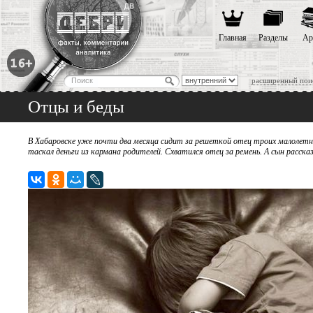
Главная
Разделы
Ар
расширенный пои
Отцы и беды
В Хабаровске уже почти два месяца сидит за решеткой отец троих малолетних
таскал деньги из кармана родителей. Схватился отец за ремень. А сын рассказ