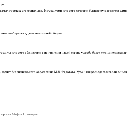
ИШУ
 самых громких уголовных дел, фигурантами которого являются бывшие руководители адм
упного сообщества «Дальневосточный общак»
игуранты которого обвиняются в причинении нашей стране ущерба более чем на полмиллиар
 юрист без специального образования М.В. Федотова. Куда и как расходовались эти деньги,
урорская Мафия Приморья
с