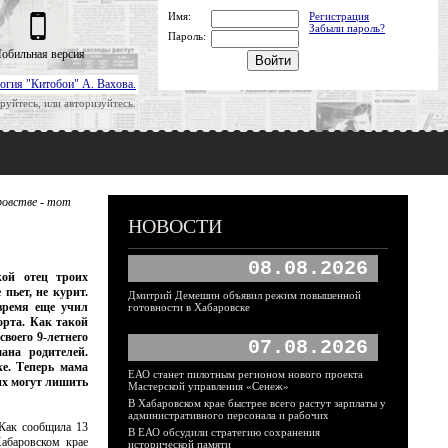
Имя:
Регистрация
Забыли пароль?
Пароль:
обильная версия
огия "Китобои" А. Вахова.
руйтесь, или авторизуйтесь.
ровстве - тот
НОВОСТИ
08.08.2026
кой отец троих
пьет, не курит.
Дмитрий Демешин объявил режим повышенной
время еще учил
готовности в Хабаровске
орта. Как такой
воего 9-летнего
07.08.2026
ана родителей.
ке. Теперь мама
ЕАО станет пилотным регионом нового проекта
 их могут лишить
Мастерской управления «Сенеж»
В Хабаровском крае быстрее всего растут зарплаты у
административного персонала и рабочих
 Как сообщила 13
В ЕАО обсудили стратегию сохранения
Хабаровском крае
исторической памяти