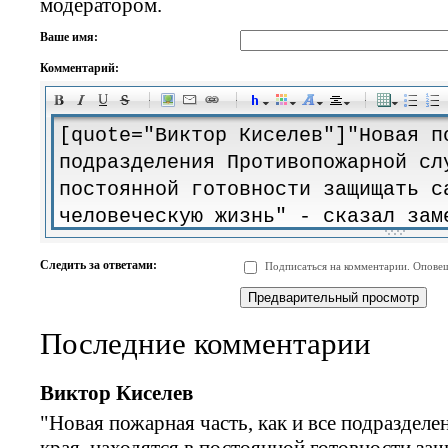
модератором.
Ваше имя:
Комментарий:
-
-
-
-
-
-
-
-
-
-
-
-
-
-
-
-
-
-
-
-
-
-
-
-
-
-
-
-
-
-
-
-
-
-
-
-
Следить за ответами:
Подписаться на комментарии. Оповещ
-
-
-
-
-
-
-
-
-
Последние комментарии
Виктор Киселев
"Новая пожарная часть, как и все подразде
края, находятся в постоянной готовности за