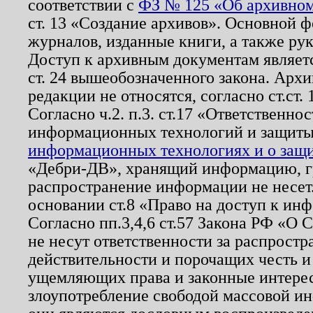
соответствии с
ФЗ № 125 «Об архивном
ст. 13 «Создание архивов». Основной ф
журналов, изданные книги, а также ру
Доступ к архивным документам являетс
ст. 24 вышеобозначенного закона. Арх
редакции не относятся, согласно ст.ст. 
Согласно ч.2. п.3. ст.17 «Ответственн
информационных технологий и защит
информационных технологиях и о защит
«Дебри-ДВ», хранящий информацию, гр
распространение информации не несет.
основании ст.8 «Право на доступ к ин
Согласно пп.3,4,6 ст.57 Закона РФ «О
не несут ответственности за распрост
действительности и порочащих честь и
ущемляющих права и законные интере
злоупотребление свободой массовой ин