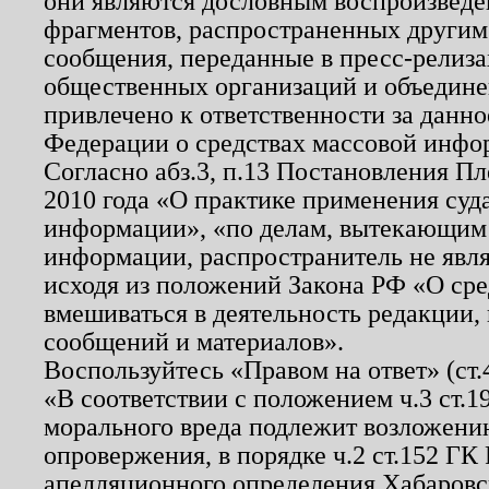
они являются дословным воспроизведе
фрагментов, распространенных другим
сообщения, переданные в пресс-релиза
общественных организаций и объединен
привлечено к ответственности за данн
Федерации о средствах массовой инфо
Согласно абз.3, п.13 Постановления П
2010 года «О практике применения суд
информации», «по делам, вытекающим
информации, распространитель не явл
исходя из положений Закона РФ «О ср
вмешиваться в деятельность редакции, 
сообщений и материалов».
Воспользуйтесь «Правом на ответ» (ст
«В соответствии с положением ч.3 ст.
морального вреда подлежит возложению
опровержения, в порядке ч.2 ст.152 ГК 
апелляционного определения Хабаровско