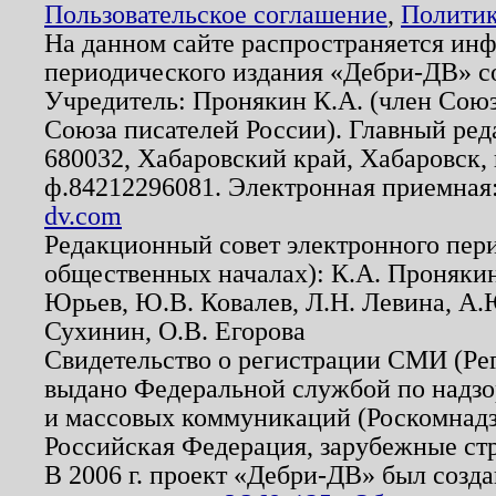
Пользовательское соглашение
,
Политик
На данном сайте распространяется ин
периодического издания «Дебри-ДВ» с
Учредитель: Пронякин К.А. (член Союз
Союза писателей России). Главный ред
680032, Хабаровский край, Хабаровск, п
ф.84212296081. Электронная приемная
dv.com
Редакционный совет электронного пер
общественных началах): К.А. Проняки
Юрьев, Ю.В. Ковалев, Л.Н. Левина, А.
Сухинин, О.В. Егорова
Свидетельство о регистрации СМИ (Р
выдано Федеральной службой по надзо
и массовых коммуникаций (Роскомнадзо
Российская Федерация, зарубежные ст
В 2006 г. проект «Дебри-ДВ» был созда