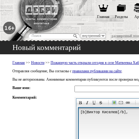
Главная
Разделы
Ар
расширенный пои
Новый комментарий
Главная
>>
Новости
>>
Пожарную часть открыли сегодня в селе Матвеевка Хаб
Отправляя сообщение, Вы согласны с
правилами публикации на сайте
.
Вы не авторизованы. Анонимные комментарии публикуются после проверки мо
Ваше имя:
Комментарий:
-
-
-
-
-
-
-
-
-
-
-
-
-
-
-
-