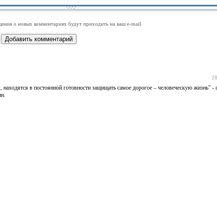
-
-
-
-
-
-
-
-
-
-
-
-
-
-
-
-
ения о новых комментариях будут приходить на ваш e-mail.
-
-
-
-
-
-
-
-
-
-
-
-
28
 находятся в постоянной готовности защищать самое дорогое – человеческую жизнь" - 
н.