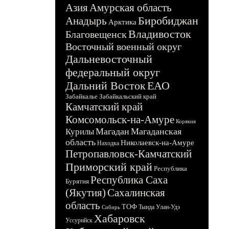
Азия
Амурская область
Биробиджан
Анадырь
Арктика
Владивосток
Благовещенск
Восточный военный округ
Дальневосточный
федеральный округ
Дальний Восток
ЕАО
Забайкалье
Забайкальский край
Камчатский край
Комсомольск-на-Амуре
Корякия
Магадан
Магаданская
Курилы
область
Николаевск-на-Амуре
Находка
Петропавловск-Камчатский
Приморский край
Республика
Республика Саха
Бурятия
(Якутия)
Сахалинская
область
ТОФ
Тында
Улан-Удэ
Сибирь
Хабаровск
Уссурийск