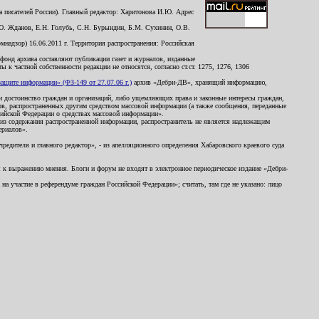
 писателей России). Главный редактор: Харитонова И.Ю. Адрес
Ю. Жданов, Е.Н. Голубь, С.Н. Бурындин, Б.М. Сухинин, О.В.
надзор) 16.06.2011 г. Территория распространения: Российская
й фонд архива составляют публикации газет и журналов, изданные
к частной собственности редакции не относятся, согласно ст.ст. 1275, 1276, 1306
щите информации» (ФЗ-149 от 27.07.06 г.)
архив «Дебри-ДВ», хранящий информацию,
ь и достоинство граждан и организаций, либо ущемляющих права и законные интересы граждан,
ов, распространенных другим средством массовой информации (а также сообщения, переданные
сийской Федерации о средствах массовой информации».
из содержания распространенной информации, распространитель не является надлежащим
ериалов».
редителя и главного редактор», - из апелляционного определения Хабаровского краевого суда
ны к выражению мнения. Блоги и форум не входят в электронное периодическое издание «Дебри-
а участие в референдуме граждан Российской Федерации»; считать, там где не указано: лицо