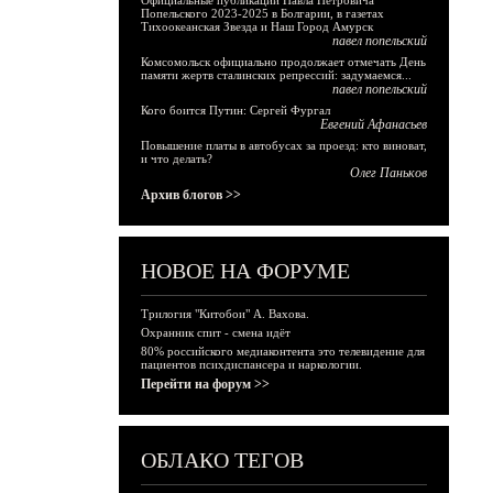
Официальные публикации Павла Петровича
Попельского 2023-2025 в Болгарии, в газетах
Тихоокеанская Звезда и Наш Город Амурск
павел попельский
Комсомольск официально продолжает отмечать День
памяти жертв сталинских репрессий: задумаемся...
павел попельский
Кого боится Путин: Сергей Фургал
Евгений Афанасьев
Повышение платы в автобусах за проезд: кто виноват,
и что делать?
Олег Паньков
Архив блогов >>
НОВОЕ НА ФОРУМЕ
Трилогия "Китобои" А. Вахова.
Охранник спит - смена идёт
80% российского медиаконтента это телевидение для
пациентов психдиспансера и наркологии.
Перейти на форум >>
ОБЛАКО ТЕГОВ