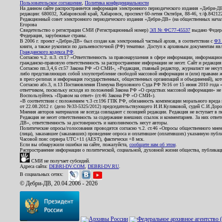
Пользовательское соглашение
,
Политика конфиденциальности
На данном сайте распространяется информация электронного периодического издания «Дебри-Д
редакции: 680032, Хабаровский край, Хабаровск, проспект 60-летия Октября, 88-46, т./ф.8421
Редакционный совет электронного периодического издания «Дебри-ДВ» (на общественных нач
Егорова
Свидетельство о регистрации СМИ (Регистрационный номер)
ЭЛ № ФС77-45537
выдано Федера
Федерация, зарубежные страны.
В 2006 г. проект «Дебри-ДВ» был создан как электронный частный архив, в соответствии с
ФЗ 
книги, а также рукописи по дальневосточной (РФ) тематике. Доступ к архивным документам явля
Гражданского кодекса РФ
.
Согласно ч.2. п.3. ст.17 «Ответственность за правонарушения в сфере информации, информац
гражданско-правовую ответственность за распространение информации не несет. Сайт и редакци
Согласно пп.3,4,6 ст.57 Закона РФ «О СМИ», «Редакция, главный редактор, журналист не несут
либо представляющих собой злоупотребление свободой массовой информации и (или) правами ж
в пресс-релизах и информация государственных, общественных организаций и объединений), кот
Согласно абз.3, п.13 Постановления Пленума Верховного Суда РФ №16 от 15 июня 2010 года 
ответчиком, поскольку исходя из положений Закона РФ «О средствах массовой информации» не 
Воспользуйтесь «Правом на ответ» (ст.46 Закона РФ «О СМИ»).
«В соответствии с положением ч.3 ст.196 ГПК РФ, обязанность компенсации морального вреда п
от 22.08.2012 г. (дело №33-5325/2012) председательствующего И.И.Куликовой, судей С.И.Дор
Мнения авторов материалов не всегда совпадают с позицией редакции. Редакция не вступает в п
Редакция не несет ответственность за содержание внешних ссылок и комментариев. За них отве
ДВ», ответственность за достоверность и наполняемость несут авторы.
Политические опросы/голосования проводятся согласно ч.2. ст.46 «Опросы общественного мнени
(лица), заказавшее (заказавших) проведение опроса и оплатившее (оплативших) указанную публик
Часовой пояс сервера UTC+11 (AEST), фактически +8 мск.
Если вы обнаружили ошибки на сайте, пожалуйста,
сообщите нам об этом
.
Распространение информации о политической, социальной, духовной жизни общества, публикац
СМИ не получает субсидий.
Адреса сайта:
DEBRI-DV.COM
,
DEBRI-DV.RU
.
В социальных сетях:
© Дебри-ДВ, 20.04.2006 - 2026