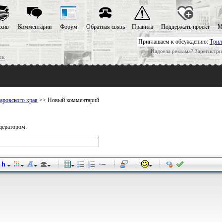
хив
Комментарии
Форум
Обратная связь
Правила
Поддержать проект
М
Приглашаем к обсуждению:
Трил
Надоела реклама? Зарегистри
ск
аровского края
>> Новый комментарий
дератором.
-
-
-
-
-
-
-
-
-
-
-
-
-
-
-
-
-
-
-
-
-
-
-
-
-
-
-
-
-
-
-
-