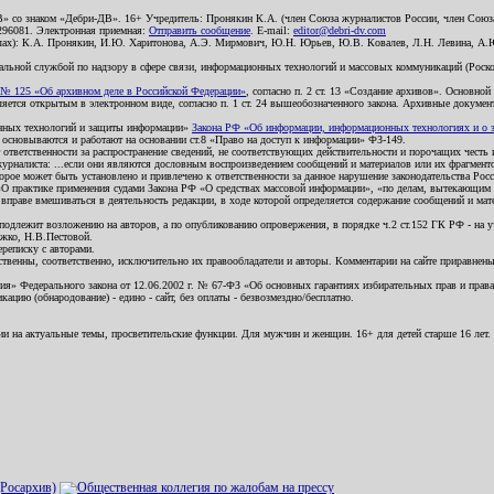
В» со знаком «Дебри-ДВ». 16+ Учредитель: Пронякин К.А. (член Союза журналистов России, член Союза
2296081. Электронная приемная:
Отправить сообщение
. E-mail:
editor@debri-dv.com
алах): К.А. Пронякин, И.Ю. Харитонова, А.Э. Мирмович, Ю.Н. Юрьев, Ю.В. Ковалев, Л.Н. Левина, А.
льной службой по надзору в сфере связи, информационных технологий и массовых коммуникаций (Роском
№ 125 «Об архивном деле в Российской Федерации»
, согласно п. 2 ст. 13 «Создание архивов». Основно
ется открытым в электронном виде, согласно п. 1 ст. 24 вышеобозначенного закона. Архивные документы 
ионных технологий и защиты информации»
Закона РФ «Об информации, информационных технологиях и о за
я основываются и работают на основании ст.8 «Право на доступ к информации» ФЗ-149.
 ответственности за распространение сведений, не соответствующих действительности и порочащих чест
урналиста: ...если они являются дословным воспроизведением сообщений и материалов или их фрагмент
орое может быть установлено и привлечено к ответственности за данное нарушение законодательства Рос
«О практике применения судами Закона РФ «О средствах массовой информации», «по делам, вытекающим 
вправе вмешиваться в деятельность редакции, в ходе которой определяется содержание сообщений и мат
одлежит возложению на авторов, а по опубликованию опровержения, в порядке ч.2 ст.152 ГК РФ - на уч
ожко, Н.В.Пестовой.
ереписку с авторами.
тственны, соответственно, исключительно их правообладатели и авторы. Комментарии на сайте приравне
я» Федерального закона от 12.06.2002 г. № 67-ФЗ «Об основных гарантиях избирательных прав и права н
ацию (обнародование) - едино - сайт, без оплаты - безвозмездно/бесплатно.
ии на актуальные темы, просветительские функции. Для мужчин и женщин. 16+ для детей старше 16 лет.