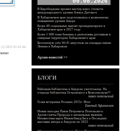
05.08.2026
В Биробиджане прошел мастер-класс стилиста
международного уровня Алекса Датского
В Хабаровском крае подготовились к возможному
повышению уровня Амура
Более 40 социальных выплат проиндексируют в
Хабаровском крае в 2027 году
Более 1 000 тонн бензина и дизтоплива доставили в
северные территории Хабаровского края
Бесплатную сеть Wi-Fi запустили на площади имени
Ленина в Хабаровске
.12.2022 01:01:44
сказал
Архив новостей >>
БЛОГИ
Районная библиотека в Амурске уничтожена. На
очереди библиотека Островского в Комсомольске?!
павел попельский
Голая вечеринка Роснано 2015г. Итог.
Евгений Афанасьев
Новые находки Павла Петровича Попельского:
Архив газеты Природа и аномальные явления,
Неизвестная карта НижнеАмурЛага и Последние
выставки автора в Амурске по 2025
павел попельский