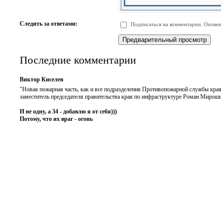
-
-
-
-
-
-
-
-
Следить за ответами:
Подписаться на комментарии. Оповещ
-
-
-
-
-
-
Последние комментарии
Виктор Киселев
"Новая пожарная часть, как и все подразделения Противопожарной службы края,
заместитель председателя правительства края по инфраструктуре Роман Мироши
И не одну, а 34 - добавлю я от себя)))
Потому, что их враг - огонь