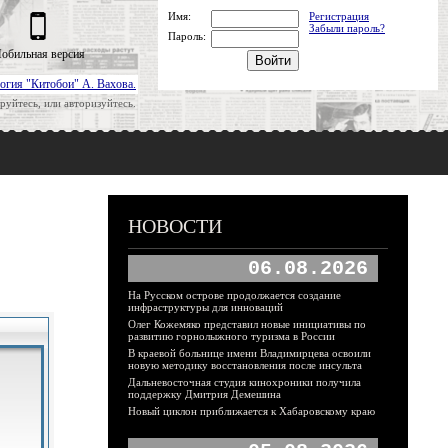
Имя:
Регистрация
Забыли пароль?
Пароль:
обильная версия
огия "Китобои" А. Вахова.
руйтесь, или авторизуйтесь.
НОВОСТИ
06.08.2026
На Русском острове продолжается создание
инфраструктуры для инноваций
Олег Кожемяко представил новые инициативы по
развитию горнолыжного туризма в России
В краевой больнице имени Владимирцева освоили
новую методику восстановления после инсульта
Дальневосточная студия кинохроники получила
поддержку Дмитрия Демешина
Новый циклон приближается к Хабаровскому краю