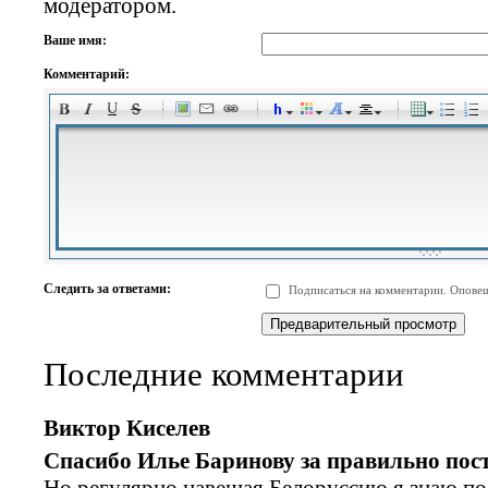
модератором.
Ваше имя:
Комментарий:
-
-
-
-
-
-
-
-
-
-
-
-
-
-
-
-
-
-
-
-
-
-
-
-
-
-
-
-
-
-
-
-
-
-
-
-
Следить за ответами:
Подписаться на комментарии. Оповещ
-
-
-
-
-
-
-
-
-
Последние комментарии
Виктор Киселев
Спасибо Илье Баринову за правильно пос
Но регулярно навещая Белоруссию я знаю по