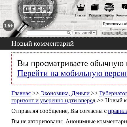
Главная
Разделы
Архив
Коммен
Приглашаем к о
Надоела рек
расширенный пои
Новый комментарий
Вы просматриваете обычную 
Перейти на мобильную верси
Главная
>>
Экономика, Деньги
>>
Губернато
горизонт и уверенно идти вперед
>> Новый к
Отправляя сообщение, Вы согласны с
правил
Вы не авторизованы. Анонимные комментари