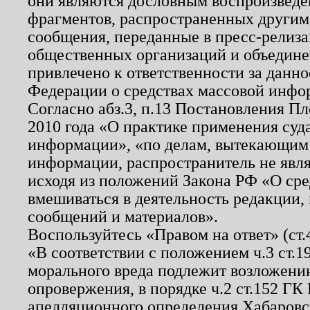
они являются дословным воспроизведе
фрагментов, распространенных другим
сообщения, переданные в пресс-релиза
общественных организаций и объединен
привлечено к ответственности за данн
Федерации о средствах массовой инфо
Согласно абз.3, п.13 Постановления П
2010 года «О практике применения суд
информации», «по делам, вытекающим
информации, распространитель не явл
исходя из положений Закона РФ «О ср
вмешиваться в деятельность редакции, 
сообщений и материалов».
Воспользуйтесь «Правом на ответ» (ст
«В соответствии с положением ч.3 ст.
морального вреда подлежит возложению
опровержения, в порядке ч.2 ст.152 ГК 
апелляционного определения Хабаровско