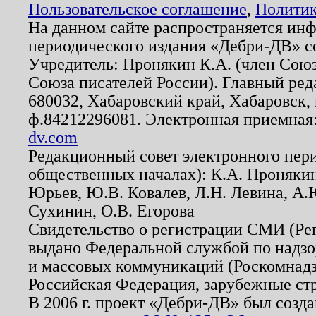
Пользовательское соглашение
,
Политик
На данном сайте распространяется ин
периодического издания «Дебри-ДВ» с
Учредитель: Пронякин К.А. (член Союз
Союза писателей России). Главный ред
680032, Хабаровский край, Хабаровск, п
ф.84212296081. Электронная приемная
dv.com
Редакционный совет электронного пер
общественных началах): К.А. Проняки
Юрьев, Ю.В. Ковалев, Л.Н. Левина, А.
Сухинин, О.В. Егорова
Свидетельство о регистрации СМИ (Р
выдано Федеральной службой по надзо
и массовых коммуникаций (Роскомнадзо
Российская Федерация, зарубежные ст
В 2006 г. проект «Дебри-ДВ» был созда