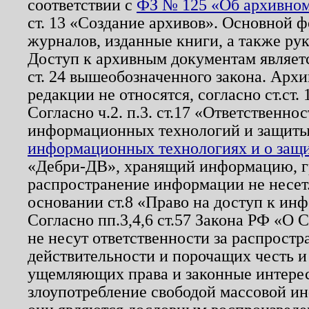
соответствии с
ФЗ № 125 «Об архивном
ст. 13 «Создание архивов». Основной ф
журналов, изданные книги, а также ру
Доступ к архивным документам являетс
ст. 24 вышеобозначенного закона. Арх
редакции не относятся, согласно ст.ст. 
Согласно ч.2. п.3. ст.17 «Ответственн
информационных технологий и защит
информационных технологиях и о защит
«Дебри-ДВ», хранящий информацию, гр
распространение информации не несет.
основании ст.8 «Право на доступ к ин
Согласно пп.3,4,6 ст.57 Закона РФ «О
не несут ответственности за распрост
действительности и порочащих честь и
ущемляющих права и законные интере
злоупотребление свободой массовой ин