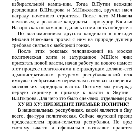
избирательной кампа-нии. Тогда В.Путин неожид
резиденции В.Штырова и М.Николаева, вручил нас
награду почетного строителя. После чего М.Никол
шелковым, а реальные кандидаты - прокурор Васил
Назаров как по команде сдались на милость победител
По воспоминаниям другого кандидата в президе
Михаил Нико-лаев провел с ним на природе душещи
требовал сняться с выборной гонки.
После этих роковых телодвижений на москов
политическая элита и затурканное МЕНом чино
присягать новой власти, начав работу на нового намест
этот процесс политологами и страждущим должно-сте
административным ресурсом республиканской вла
импульс необратимым переменам в головах и шеренга
московских коридорах власти. Поэтому мы утвержд
первую скрип-ку в приходе к власти в Якутии а
В.Штырова. Для чего это было сде-лано, отдельный рас
ХУ ИЗ ХУ: ПРЕЗИДЕНТ, ПРЕМЬЕР, ПОЛИТИК?
В национальных республиках, какой является и Яку
всего, фи-гура политическая. Сейчас якутский презид
председателем прави-тельства республики. Но вря
систему власти и официально возглавит правител