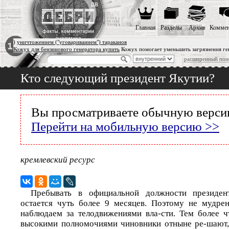
Главная
Разделы
Архив
Коммен
)
уничтожением ("уговариванием") тараканов
Кожух для бензинового генератора купить
Кожух помогает уменьшить загрязнения г
расширенный пои
Кто следующий президент Якутии?
Вы просматриваете обычную версию
Перейти на мобильную версию >>
кремлевский ресурс
Пребывать в официальной должности президен
остается чуть более 9 месяцев. Поэтому не мудре
наблюдаем за телодвижениями вла-сти. Тем более 
высокими полномочиями чиновники отныне ре-шают,