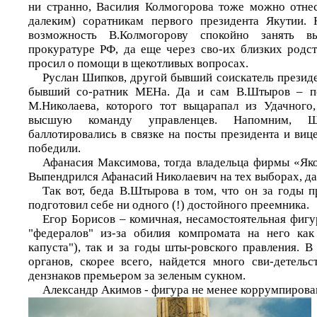
ни странно, Василия Колмогорова тоже можно отне
далеким) соратникам первого президента Якутии. 
возможность В.Колмогорову спокойно занять 
прокуратуре РФ, да еще через сво-их близких родс
просил о помощи в щекотливых вопросах.
Руслан Шипков, другой бывший соискатель президе
бывший со-ратник МЕНа. Да и сам В.Штыров – по
М.Николаева, которого тот выцарапал из Удачного
высшую команду управленцев. Напомним, 
баллотировались в связке на посты президента и виц
победили.
Афанасия Максимова, тогда владельца фирмы «Якол
Выпендрился Афанасий Николаевич на тех выборах, да 
Так вот, беда В.Штырова в том, что он за годы п
подготовил себе ни одного (!) достойного преемника.
Егор Борисов – комичная, несамостоятельная фигу
"федералов" из-за обилия компромата на него как
капуста"), так и за годы шты-ровского правления. 
органов, скорее всего, найдется много сви-детельс
дензнаков премьером за зеленым сукном.
Александр Акимов - фигура не менее коррумпирова