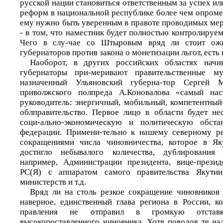
русской нации становиться ответственным за успех и
реформ в национальной республике более чем опроме
ему нужно быть уверенным в правоте проводимых мер
- в том, что наместник будет полностью контролируе
Чего в слу-чае со Штыровым вряд ли стоит ожи
губернаторов против закона о монетизации льгот, есть
Наоборот, в других российских областях начин
губернаторы при-меривают правительственные му
назначенный Ульяновский губерна-тор Сергей
приволжского полпреда А.Коновалова «самый нас
руководитель: энергичный, мобильный, компетентный
облправительство. Первое лицо в области будет нес
соци-ально-экономическую и политическую обста
федерации. Примени-тельно к нашему северному ре
сокращениями числа чиновничества, которое в Я
достигло небывалого количества, дублирования 
например, Администрации президента, вице-презид
РС(Я) с аппаратом самого правительства Якутии
министерств и т.д.
Вряд ли на столь резкое сокращение чиновников
наверное, единственный глава региона в России, к
правления не отправил в громкую отста
высокопоставленного чиновника. Хотя поводов те на