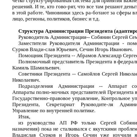
четко структу-рированная система для принятия важ
решений. И те, кто гово-рят, что все там решают день
в этой работе. Чиновники здесь ра-ботают за сферы 
лицо, регионы, политиков, бизнес и т.д.
Структура Администрации Президента (адаптир
Руководитель Администрации-- Собянин Сергей Се
Заместители Руководителя Администрации - пом
Сурков Влади-слав Юрьевич, Сечин Игорь Иванович.
Помощник Президента -- Абрамов Александр Серге
Полномочный представитель Президента в федераль
Камиль Шамильевич.
Советники Президента -- Самойлов Сергей Никола
Николаевич.
Подразделения Администрации -- Аппарат сов
Аппараты полно-мочных представителей Президента в
Государственно-правовое управление, Контрольное у
Президента, Секретариат Руководите-ля Админи
Управление по внутренней политике.
Итак,
из руководства АП РФ только Сергей Собяни
назначения) пока не сталкивался с якутскими проблем
Владислав Сурков и Игорь Сечин уже изучили як