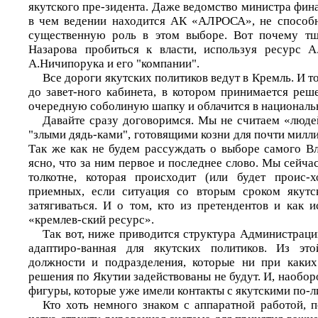
якутского пре-зидента. Даже ведомство министра фин
в чем ведении находится АК «АЛРОСА», не способн
существенную роль в этом выборе. Вот почему т
Назарова пробиться к власти, используя ресурс А
А.Ничипорука и его "компании".
Все дороги якутских политиков ведут в Кремль. И т
до завет-ного кабинета, в котором принимается реш
очередную соболиную шапку и облачится в националь
Давайте сразу договоримся. Мы не считаем «люде
"злыми дядь-ками", готовящими козни для почти милл
Так же как не будем рассуждать о выборе самого В
ясно, что за ним первое и последнее слово. Мы сейчас
толкотне, которая происходит (или будет проис-х
приемных, если ситуация со вторым сроком якутск
затягиваться. И о том, кто из претендентов и как 
«кремлев-ский ресурс».
Так вот, ниже приводится структура Администраци
адаптиро-ванная для якутских политиков. Из эт
должности и подразделения, которые ни при каких
решения по Якутии задействованы не будут. И, наоборо
фигуры, которые уже имели контакты с якутскими по-л
Кто хоть немного знаком с аппаратной работой, п