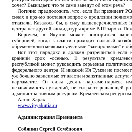
хочет? Выжидает, что те сами заведут об этом речь?
Логично предположить, что, если бы президент РС
силах и пря-мо поставил вопрос о продлении полномо
отказали. Казалось бы, в силу вышеперечисленных 
центра нет другой кандидатуры кроме В.Штырова. Пока 
Впрочем, в Якутии может повториться вари
губернией, когда к власти приходит сильный хозяйс
обремененный мелкими улусными "заморочками" и обя
Вот этот парадокс и должен разрешиться если н
крайний срок -осенью. В результате кремлевско
республикой может руководить серьезная политическ
федерального центра. И никакой Ил Тумэн не посмеет
уж больно зависимые от власти и запятнанные депута-
парламенте. От силы десять парламентариев, 
независимость суждений, не сыграют решающей рол
администра-тивным ресурсом. Кремлевским ресурсом.
Алтан Харах
www.vipyakutia.ru
Администрация Президента
Собянин Сергей Семёнович