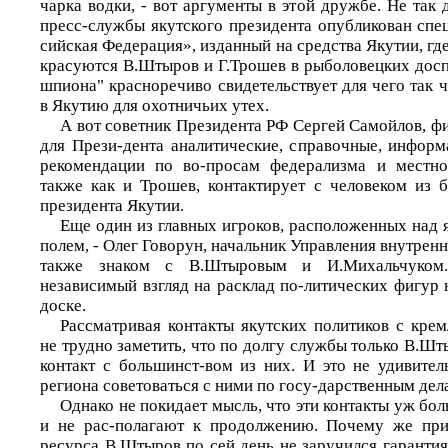
чарка водки, - вот аргументы в этой дружбе. Не так
пресс-службы якутского президента опубликован спе
сийская Федерация», изданный на средства Якутии, гд
красуются В.Штыров и Г.Трошев в рыболовецких досп
шпиона" красноречиво свидетельствует для чего так ч
в Якутию для охотничьих утех.
А вот советник Президента РФ Сергей Самойлов, фи
для Прези-дента аналитические, справочные, инфор
рекомендации по во-просам федерализма и местно
также как и Трошев, контактирует с человеком из
президента Якутии.
Еще один из главных игроков, расположенных над 
полем, - Олег Говорун, начальник Управления внутрен
также знаком с В.Штыровым и И.Михальчуком.
независимый взгляд на расклад по-литических фигур
доске.
Рассматривая контакты якутских политиков с крем
не трудно заметить, что по долгу службы только В.Ш
контакт с большинст-вом из них. И это не удивител
региона советоваться с ними по госу-дарственным дел
Однако не покидает мысль, что эти контакты уж бо
и не рас-полагают к продолжению. Почему же при
ресурса В.Штыров по сей день не заручился гаранти