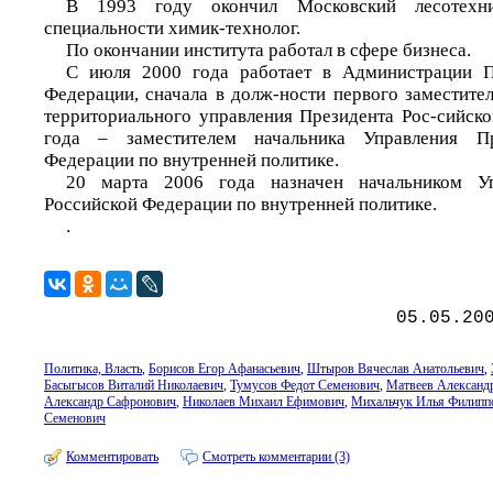
В 1993 году окончил Московский лесотехни
специальности химик-технолог.
По окончании института работал в сфере бизнеса.
С июля 2000 года работает в Администрации П
Федерации, сначала в долж-ности первого заместите
территориального управления Президента Рос-сийско
года – заместителем начальника Управления Пр
Федерации по внутренней политике.
20 марта 2006 года назначен начальником Уп
Российской Федерации по внутренней политике.
.
05.05.20
Политика, Власть
,
Борисов Егор Афанасьевич
,
Штыров Вячеслав Анатольевич
,
Басыгысов Виталий Николаевич
,
Тумусов Федот Семенович
,
Матвеев Александ
Александр Сафронович
,
Николаев Михаил Ефимович
,
Михальчук Илья Филипп
Семенович
Комментировать
Смотреть комментарии (3)