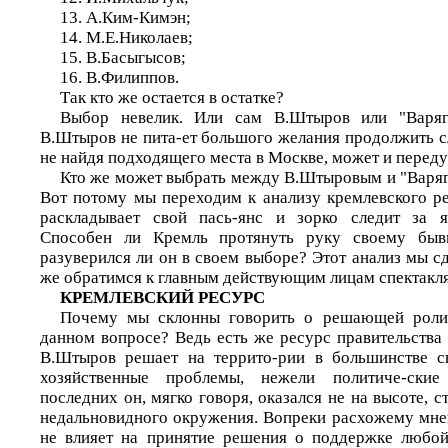
13. А.Ким-Кимэн;
14. М.Е.Николаев;
15. В.Басыгысов;
16. В.Филиппов.
Так кто же остается в остатке?
Выбор невелик. Или сам В.Штыров или "Варя
В.Штыров не пита-ет большого желания продолжить с
не найдя подходящего места в Москве, может и переду
Кто же может выбрать между В.Штыровым и "Варяг
Вот потому мы переходим к анализу кремлевского ре
раскладывает свой пась-янс и зорко следит за я
Способен ли Кремль протянуть руку своему бывш
разуверился ли он в своем выборе? Этот анализ мы с
же обратимся к главным действующим лицам спектакля
КРЕМЛЕВСКИЙ РЕСУРС
Почему мы склонны говорить о решающей роли
данном вопросе? Ведь есть же ресурс правительства 
В.Штыров решает на террито-рии в большинстве с
хозяйственные проблемы, нежели политиче-ски
последних он, мягко говоря, оказался не на высоте, с
недальновидного окружения. Вопреки расхожему мне
не влияет на принятие решения о поддержке любой