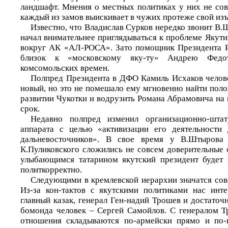
ландшафт. Мнения о местных политиках у них не сов
каждый из замов выискивает в чужих протеже свой изъ
Известно, что Владислав Сурков нередко звонит В.
начал внимательнее приглядываться к проблеме Якути
вокруг АК «АЛ-РОСА». Зато помощник Президента 
близок к «московскому яку-ту» Андрею Федо
комсомольских времен.
Полпред Президента в ДФО Камиль Исхаков челов
новый, но это не помешало ему мгновенно найти пол
развитии Чукотки и водрузить Романа Абрамовича на
срок.
Недавно полпред изменил организационно-шта
аппарата с целью «активизации его деятельности
дальневосточников». В свое время у В.Штырова
К.Пуликовского сложились не совсем доверительные 
улыбающимся татарином якутский президент будет 
политкорректно.
Следующими в кремлевской иерархии значатся сов
Из-за кон-тактов с якутскими политиками нас инт
главный казак, генерал Ген-надий Трошев и достаточ
бомонда человек – Сергей Самойлов. С генералом 
отношения складываются по-армейски прямо и по-н