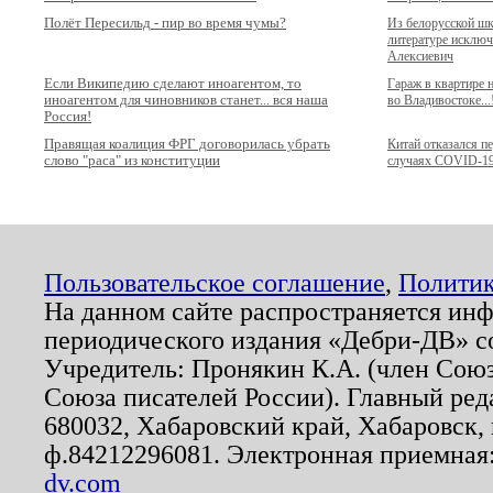
Полёт Пересильд - пир во время чумы?
Из белорусской ш
литературе исключ
Алексиевич
Если Википедию сделают иноагентом, то
Гараж в квартире
иноагентом для чиновников станет... вся наша
во Владивостоке...
Россия!
Правящая коалиция ФРГ договорилась убрать
Китай отказался п
слово "раса" из конституции
случаях COVID-1
Пользовательское соглашение
,
Политик
На данном сайте распространяется ин
периодического издания «Дебри-ДВ» с
Учредитель: Пронякин К.А. (член Союз
Союза писателей России). Главный ред
680032, Хабаровский край, Хабаровск, п
ф.84212296081. Электронная приемная
dv.com