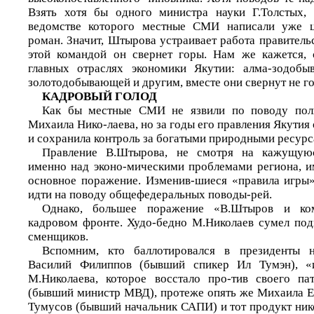
Взять хотя бы одного министра науки Г.Толстых, 
ведомстве которого местные СМИ написали уже ц
роман. Значит, Штырова устраивает работа правительст
этой командой он свернет горы. Нам же кажется, 
главных отраслях экономики Якутии: алма-зодобыв
золотодобывающей и другим, вместе они свернут не го
КАДРОВЫЙ ГОЛОД
Как бы местные СМИ не язвили по поводу пол
Михаила Нико-лаева, но за годы его правления Якути
и сохранила контроль за богатыми природными ресурс
Правление В.Штырова, не смотря на кажущую
именно над эконо-мическими проблемами региона, и
основное поражение. Изменив-шиеся «правила игры
идти на поводу общефедеральных поводы-рей.
Однако, большее поражение «В.Штыров и ко
кадровом фронте. Худо-бедно М.Николаев сумел под
сменщиков.
Вспомним, кто баллотировался в президенты 
Василий Филиппов (бывший спикер Ил Тумэн), «и
М.Николаева, которое восстало про-тив своего па
(бывший министр МВД), протеже опять же Михаила 
Тумусов (бывший начальник САПИ) и тот продукт нико