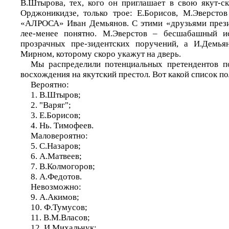
В.Штырова, тех, кого он приглашает в свою якут-с
Орджоникидзе, только трое: Е.Борисов, М.Эверсто
«АЛРОСА» Иван Демьянов. С этими «друзьями презид
лее-менее понятно. М.Эверстов – бесшабашный и
прозрачных пре-зидентских поручений, а И.Демья
Мирном, которому скоро укажут на дверь.
Мы распределили потенциальных претендентов по
восхождения на якутский престол. Вот какой список по
Вероятно:
1. В.Штыров;
2. "Варяг";
3. Е.Борисов;
4. Нь. Тимофеев.
Маловероятно:
5. С.Назаров;
6. А.Матвеев;
7. В.Колмогоров;
8. А.Федотов.
Невозможно:
9. А.Акимов;
10. Ф.Тумусов;
11. В.М.Власов;
12. И.Михальчук;