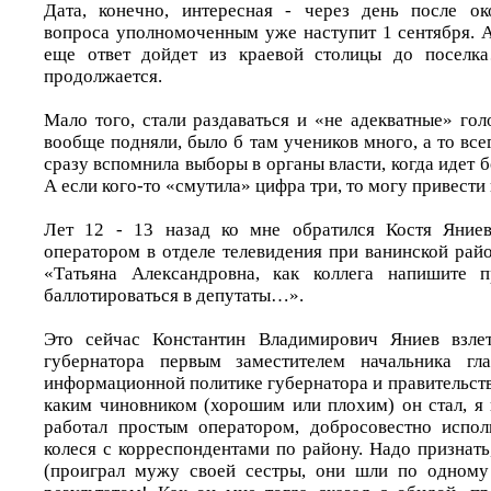
Дата, конечно, интересная - через день после ок
вопроса уполномоченным уже наступит 1 сентября. А
еще ответ дойдет из краевой столицы до поселк
продолжается.
Мало того, стали раздаваться и «не адекватные» гол
вообще подняли, было б там учеников много, а то всег
сразу вспомнила выборы в органы власти, когда идет б
А если кого-то «смутила» цифра три, то могу привести
Лет 12 - 13 назад ко мне обратился Костя Яниев
оператором в отделе телевидения при ванинской рай
«Татьяна Александровна, как коллега напишите 
баллотироваться в депутаты…».
Это сейчас Константин Владимирович Яниев взле
губернатора первым заместителем начальника гл
информационной политике губернатора и правительств
каким чиновником (хорошим или плохим) он стал, я 
работал простым оператором, добросовестно испол
колеся с корреспондентами по району. Надо признат
(проиграл мужу своей сестры, они шли по одному 