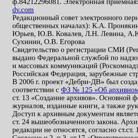
ф.84212296081. Электронная приемная
dv.com
Редакционный совет электронного пер
общественных началах): К.А. Проняки
Юрьев, Ю.В. Ковалев, Л.Н. Левина, А.
Сухинин, О.В. Егорова
Свидетельство о регистрации СМИ (Р
выдано Федеральной службой по надзо
и массовых коммуникаций (Роскомнадзо
Российская Федерация, зарубежные ст
В 2006 г. проект «Дебри-ДВ» был созда
соответствии с
ФЗ № 125 «Об архивном
ст. 13 «Создание архивов». Основной ф
журналов, изданные книги, а также ру
Доступ к архивным документам являетс
ст. 24 вышеобозначенного закона. Арх
редакции не относятся, согласно ст.ст. 
Согласно ч.2. п.3. ст.17 «Ответственн