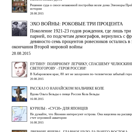
Решение суда о сносе незаконной постройки возле дома Элеоноры Прей
истории
28.08.2015
ЭХО ВОЙНЫ: РОКОВЫЕ ТРИ ПРОЦЕНТА
Поколение 1921-23 годов рождения, где лишь три
парней, по подсчетам демографов, вернулись с фр
девяносто семь процентов ровесников остались в 
окончания Второй мировой войны
28.08.2015
ПУТИНУ: ПОЛЯРНОМУ ЛЕТЧИКУ, СПАСШЕМУ ЧЕЛЮСКИН
СВЕТОГОРОВУ - ГЕРОЯ РОССИИ!
В Хабаровском крае, 80 лет не захоронен по-человечески забытый гер
20.08.2015
РАССКАЗ О НАНАЙСКОМ МАЛЬЧИКЕ КОЛЕ
Вдова Ольга Бельды о певце России Кола Бельды
16.08.2015
КУРИЛЫ - «СУСИ» ДЛЯ ЯПОНЦЕВ
Не думайте, что Японию интересуют острова. Она нацелена на расшир
счет огромной акватории
16.08.2015
ДРЕВНИЕ ЯЩЕРЫ - ГЛАВНОЕ ЧУДО ДАЛЬНЕГО ВОСТОКА