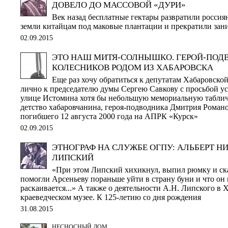
ДОВЕЛО ДО МАССОВОЙ «ДУРИ»
Век назад бесплатные гектары развратили россия
земли китайцам под маковые плантации и прекратили зан
02.09.2015
ЭТО НАШ МИТЯ-СОЛНЫШКО. ГЕРОЙ-ПОД
КОЛЕСНИКОВ РОДОМ ИЗ ХАБАРОВСКА
Еще раз хочу обратиться к депутатам Хабаровско
лично к председателю думы Сергею Савкову с просьбой ус
улице Истомина хотя бы небольшую мемориальную таблич
детство хабаровчанина, героя-подводника Дмитрия Роман
погибшего 12 августа 2000 года на АПРК «Курск»
02.09.2015
ЭТНОГРАФ НА СЛУЖБЕ ОГПУ: АЛЬБЕРТ Н
ЛИПСКИЙ
«При этом Липский хихикнул, выпил рюмку и ска
помогли Арсеньеву пораньше уйти в страну буни и что он 
раскаивается...» А также о деятельности А.Н. Липского в 
краеведческом музее. К 125-летию со дня рождения
31.08.2015
НЕСНОСНЫЙ ДОМ