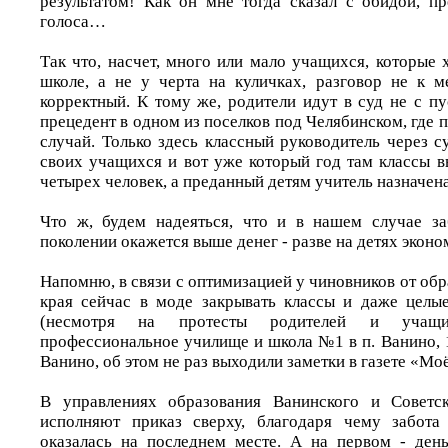
результатом! Как он мне тогда сказал с обидой, пр
голоса…
Так что, насчет, много или мало учащихся, которые 
школе, а не у черта на куличках, разговор не к 
корректный. К тому же, родители идут в суд не с п
прецедент в одном из поселков под Челябинском, где
случай. Только здесь классный руководитель через с
своих учащихся и вот уже который год там классы в
четырех человек, а преданный детям учитель назначе
Что ж, будем надеяться, что и в нашем случае з
поколении окажется выше денег - разве на детях эконо
Напомню, в связи с оптимизацией у чиновников от об
края сейчас в моде закрывать классы и даже целы
(несмотря на протесты родителей и учащ
профессиональное училище и школа №1 в п. Ванино, 
Ванино, об этом не раз выходили заметки в газете «Мо
В управлениях образования Ванинского и Советск
исполняют приказ сверху, благодаря чему забота
оказалась на последнем месте. А на первом - ден