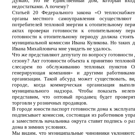
Думаю, это не единственный дом, который вхо
недостатками. А почему?
Статьей 20 Федерального закона «О теплоснабжен
органы местного самоуправления осуществляют 
потребителей тепловой энергии к отопительному пери
актах проверки готовности к отопительному пер
готовности к отопительному периоду должна стоять
муниципальной комиссии Ивана Куликова. Но таких 
Ивана Михайловича мне увидеть не удалось.
Что же представляют депутату по вопросу готовности
сезону? Акт готовности объекта к принятию теплово
слесарем по обслуживанию тепловых пунктов О
генерирующая компания» и другими работникам
организации. Такой абсурд может существовать, в
городе, когда коммерческая организация выпол
муниципального надзора. Чтобы показать нелеп
представим, что оптовый продавец будет проверя
торговли у розничных продавцов.
В городе юности паспорт готовности дома к эксплуат
подписывает комиссия, состоящая из работников упр
а заместитель начальника округа ставит подпись о р
дома в зимних условиях.
Мы видим, что муниципальные чиновники уклоняютс