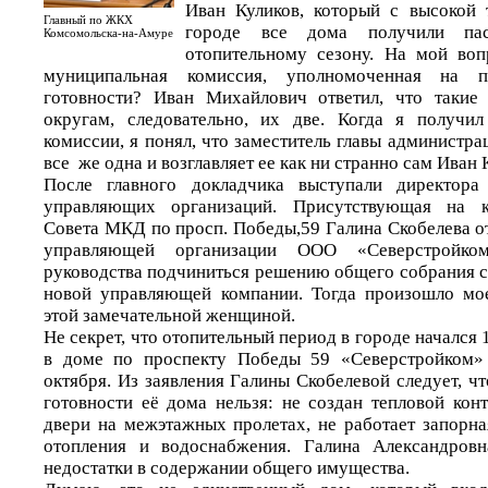
Иван Куликов, который с высокой 
Главный по ЖКХ
городе все дома получили пас
Комсомольска-на-Амуре
отопительному сезону. На мой воп
муниципальная комиссия, уполномоченная на п
готовности? Иван Михайлович ответил, что такие
округам, следовательно, их две. Когда я получил
комиссии, я понял, что заместитель главы администра
все же одна и возглавляет ее как ни странно сам Иван 
После главного докладчика выступали директора
управляющих организаций. Присутствующая на ко
Совета МКД по просп. Победы,59 Галина Скобелева о
управляющей организации ООО «Северстройк
руководства подчиниться решению общего собрания с
новой управляющей компании. Тогда произошло мое
этой замечательной женщиной.
Не секрет, что отопительный период в городе начался 
в доме по проспекту Победы 59 «Северстройком»
октября. Из заявления Галины Скобелевой следует, ч
готовности её дома нельзя: не создан тепловой кон
двери на межэтажных пролетах, не работает запорна
отопления и водоснабжения. Галина Александров
недостатки в содержании общего имущества.