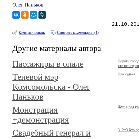
Олег Паньков
21.10.20
Комментировать
Смотреть комментарии (1)
Другие материалы автора
Пассажиры в опале
Дороги город
кто не исправ
Теневой мэр
Два чудака
Комсомольска - Олег
Паньков
Монстрация
Жулье под к
+демонстрация
Свадебный генерал и
3+2=3 Кто п