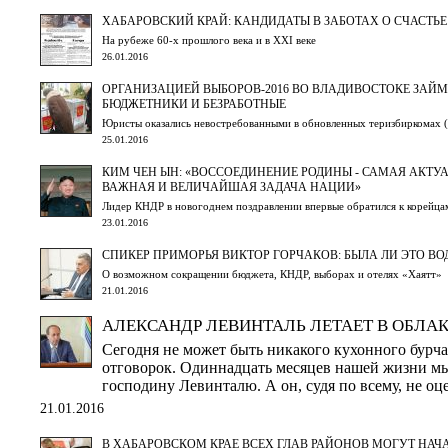
ХАБАРОВСКИЙ КРАЙ: КАНДИДАТЫ В ЗАБОТАХ О СЧАСТЬЕ
На рубеже 60-х прошлого века и в XXI веке
26.01.2016
ОРГАНИЗАЦИЕЙ ВЫБОРОВ-2016 ВО ВЛАДИВОСТОКЕ ЗАЙ
БЮДЖЕТНИКИ И БЕЗРАБОТНЫЕ
Юристы оказались невостребованными в обновленных теризбиркомах (
25.01.2016
КИМ ЧЕН ЫН: «ВОССОЕДИНЕНИЕ РОДИНЫ - САМАЯ АКТУ
ВАЖНАЯ И ВЕЛИЧАЙШАЯ ЗАДАЧА НАЦИИ»
Лидер КНДР в новогоднем поздравлении впервые обратился к корейца
23.01.2016
СПИКЕР ПРИМОРЬЯ ВИКТОР ГОРЧАКОВ: БЫЛА ЛИ ЭТО ВО
О возможном сокращении бюджета, КНДР, выборах и отелях «Хаятт»
21.01.2016
АЛЕКСАНДР ЛЕВИНТАЛЬ ЛЕТАЕТ В ОБЛА
Сегодня не может быть никакого кухонного бурча
отговорок. Одиннадцать месяцев нашей жизни м
господину Левинталю. А он, судя по всему, не о
21.01.2016
В ХАБАРОВСКОМ КРАЕ ВСЕХ ГЛАВ РАЙОНОВ МОГУТ НАЧА