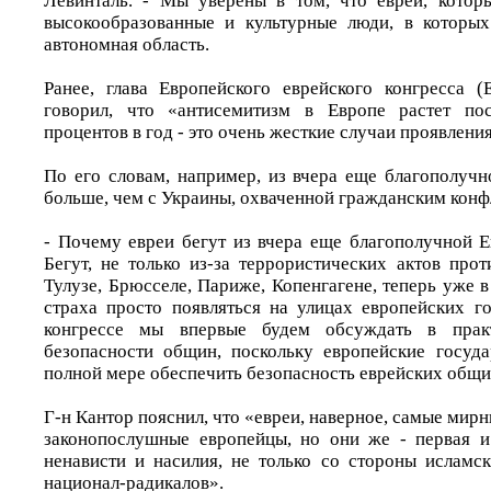
Левинталь. - Мы уверены в том, что евреи, котор
высокообразованные и культурные люди, в которых
автономная область.
Ранее, глава Европейского еврейского конгресса 
говорил, что «антисемитизм в Европе растет по
процентов в год - это очень жесткие случаи проявлени
По его словам, например, из вчера еще благополуч
больше, чем с Украины, охваченной гражданским конф
- Почему евреи бегут из вчера еще благополучной Е
Бегут, не только из-за террористических актов про
Тулузе, Брюсселе, Париже, Копенгагене, теперь уже в
страха просто появляться на улицах европейских 
конгрессе мы впервые будем обсуждать в прак
безопасности общин, поскольку европейские госуд
полной мере обеспечить безопасность еврейских общи
Г-н Кантор пояснил, что «евреи, наверное, самые мирн
законопослушные европейцы, но они же - первая и
ненависти и насилия, не только со стороны исламск
национал-радикалов».