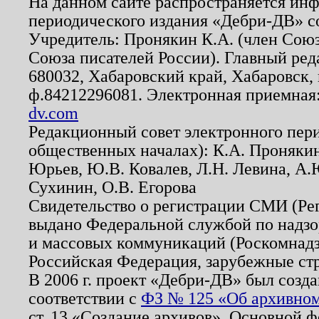
На данном сайте распространяется ин
периодического издания «Дебри-ДВ» с
Учредитель: Пронякин К.А. (член Союз
Союза писателей России). Главный ред
680032, Хабаровский край, Хабаровск, п
ф.84212296081. Электронная приемная
dv.com
Редакционный совет электронного пер
общественных началах): К.А. Проняки
Юрьев, Ю.В. Ковалев, Л.Н. Левина, А.
Сухинин, О.В. Егорова
Свидетельство о регистрации СМИ (Р
выдано Федеральной службой по надзо
и массовых коммуникаций (Роскомнадзо
Российская Федерация, зарубежные ст
В 2006 г. проект «Дебри-ДВ» был созда
соответствии с
ФЗ № 125 «Об архивном
ст. 13 «Создание архивов». Основной ф