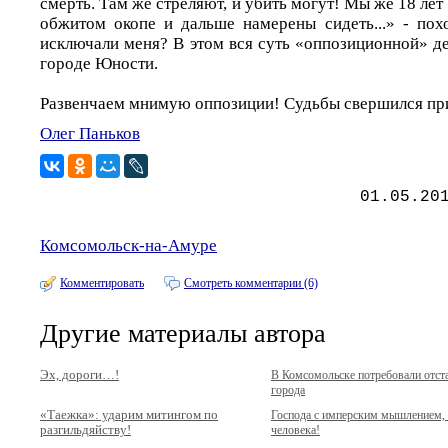
смерть. Там же стреляют, и убить могут! Мы же 18 ле
обжитом окопе и дальше намерены сидеть...» - похо
исключали меня? В этом вся суть «оппозиционной» де
городе Юности.
Развенчаем мнимую оппозиции! Судьбы свершился пр
Олег Паньков
01.05.20
Комсомольск-на-Амуре
Комментировать
Смотреть комментарии (6)
Другие материалы автора
Эх, дороги…!
В Комсомольске потребовали отст
города
«Таежка»: ударим митингом по
Господа с имперским мышлением, 
разгильдяйству!
человека!