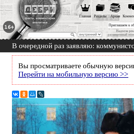
Главная
Разделы
Архив
Коммен
Приглашаем к о
Надоела рек
расширенный пои
В очередной раз заявляю: коммунист
Вы просматриваете обычную версию
Перейти на мобильную версию >>