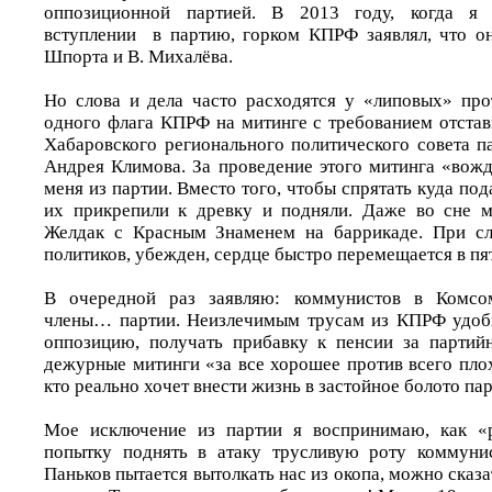
оппозиционной партией. В 2013 году, когда я 
вступлении в партию, горком КПРФ заявлял, что он
Шпорта и В. Михалёва.
Но слова и дела часто расходятся у «липовых» про
одного флага КПРФ на митинге с требованием отстав
Хабаровского регионального политического совета п
Андрея Климова. За проведение этого митинга «во
меня из партии. Вместо того, чтобы спрятать куда под
их прикрепили к древку и подняли. Даже во сне м
Желдак с Красным Знаменем на баррикаде. При сл
политиков, убежден, сердце быстро перемещается в пя
В очередной раз заявляю: коммунистов в Комсом
члены… партии. Неизлечимым трусам из КПРФ удобн
оппозицию, получать прибавку к пенсии за партий
дежурные митинги «за все хорошее против всего плох
кто реально хочет внести жизнь в застойное болото па
Мое исключение из партии я воспринимаю, как «р
попытку поднять в атаку трусливую роту коммунис
Паньков пытается вытолкать нас из окопа, можно сказа