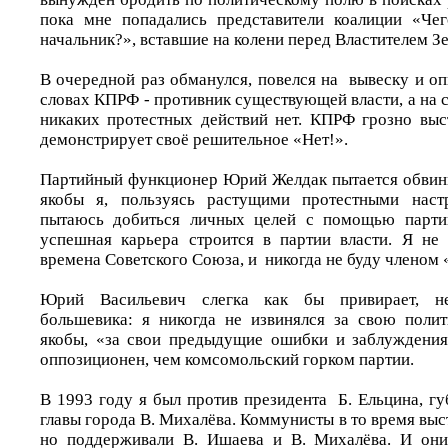
пока мне попадались представители коалиции «Чег
начальник?», вставшие на колени перед Властителем З
В очередной раз обманулся, повелся на вывеску и о
словах КПРФ - противник существующей власти, а на с
никаких протестных действий нет. КПРФ грозно выст
демонстрирует своё решительное «Нет!».
Партийный функционер Юрий Желдак пытается обвини
якобы я, пользуясь растущими протестными наст
пытаюсь добиться личных целей с помощью партии
успешная карьера строится в партии власти. Я н
времена Советского Союза, и никогда не буду членом 
Юрий Васильевич слегка как бы привирает, н
большевика: я никогда не извинялся за свою поли
якобы, «за свои предыдущие ошибки и заблуждения
оппозиционен, чем комсомольский горком партии.
В 1993 году я был против президента Б. Ельцина, г
главы города В. Михалёва. Коммунисты в то время выс
но поддерживали В. Ишаева и В. Михалёва. И они