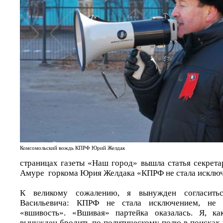
Комсомольский вождь КПРФ Юрий Желдак
страницах газеты «Наш город» вышла статья секрета
Амуре горкома Юрия Желдака «КПРФ не стала исклю
К великому сожалению, я вынужден согласит
Васильевича: КПРФ не стала исключением, не
«вшивость». «Вшивая» партейка оказалась. Я, к
вынужден бродить по политическому полю в поисках 