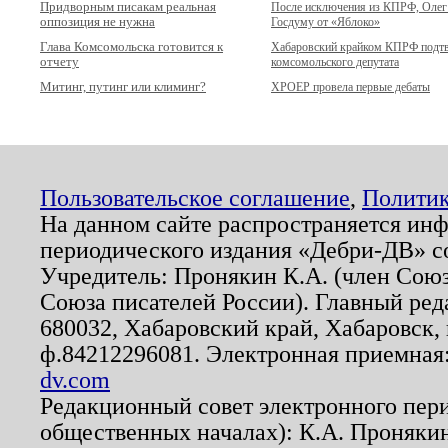
Придворным писакам реальная
После исключения из КПРФ, Олег 
оппозиция не нужна
Госдуму от «Яблоко»
Глава Комсомольска готовится к
Хабаровский крайком КПРФ подтв
отчету
комсомольского депутата
Митинг, путинг или климинг?
ХРОЕР провела первые дебаты
Пользовательское соглашение
,
Политик
На данном сайте распространяется ин
периодического издания «Дебри-ДВ» с
Учредитель: Пронякин К.А. (член Союз
Союза писателей России). Главный ред
680032, Хабаровский край, Хабаровск, п
ф.84212296081. Электронная приемная
dv.com
Редакционный совет электронного пер
общественных началах): К.А. Проняки