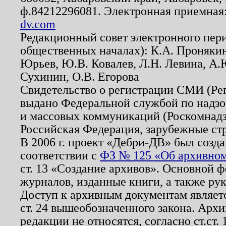
ф.84212296081. Электронная приемная
dv.com
Редакционный совет электронного пер
общественных началах): К.А. Проняки
Юрьев, Ю.В. Ковалев, Л.Н. Левина, А.
Сухинин, О.В. Егорова
Свидетельство о регистрации СМИ (Р
выдано Федеральной службой по надзо
и массовых коммуникаций (Роскомнадзо
Российская Федерация, зарубежные ст
В 2006 г. проект «Дебри-ДВ» был созда
соответствии с
ФЗ № 125 «Об архивном
ст. 13 «Создание архивов». Основной ф
журналов, изданные книги, а также ру
Доступ к архивным документам являетс
ст. 24 вышеобозначенного закона. Арх
редакции не относятся, согласно ст.ст. 