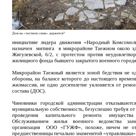
Дом на «честном слове» держится?
инициативе лидера движения «Народный Комсомол
назначен митинга в микрорайоне Таежном около зд
Жигулевской, 6/2, с протестом против неудовлетво
жилищного фонда бывшего закрытого военного городк
Микрорайон Таежный является зоной бедствия не о
обороны, на балансе которого до настоящего времен
жилмассив, не одно десятилетие уклоняется от ремо
состава (ДОС).
Чиновники городской администрации отказывают
муниципальную собственность, безуспешно требуя от
проведения капитального ремонта имущества
Обслуживанием жилья военного ведомства зан
организация ООО «ГУЖФ», похоже, ничем не от
предшественницы печально знаменитой «управляшки»