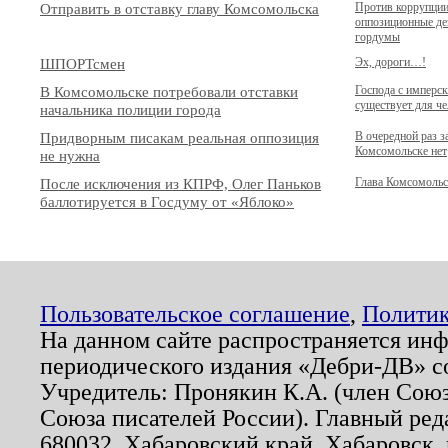
Отправить в отставку главу Комсомольска
Против коррупции
оппозиционные де
гордумы
ШПОРТсмен
Эх, дороги…!
В Комсомольске потребовали отставки
Господа с имперс
существует для че
начальника полиции города
Придворным писакам реальная оппозиция
В очередной раз 
Комсомольске нет
не нужна
После исключения из КПРФ, Олег Паньков
Глава Комсомольск
баллотируется в Госдуму от «Яблоко»
Пользовательское соглашение
,
Политик
На данном сайте распространяется ин
периодического издания «Дебри-ДВ» с
Учредитель: Пронякин К.А. (член Союз
Союза писателей России). Главный ред
680032, Хабаровский край, Хабаровск, п