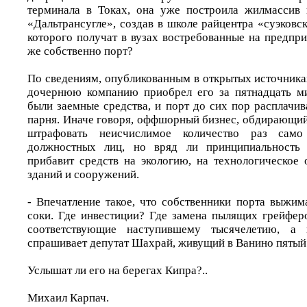
терминала в Токах, она уже построила жилмассив 
«Дальтрансугле», создав в школе райцентра «суэковс
которого получат в вузах востребованные на предпр
же собственно порт?
По сведениям, опубликованным в открытых источника
дочернюю компанию приобрел его за пятнадцать ми
были заемные средства, и порт до сих пор расплачива
парня. Иначе говоря, оффшорный бизнес, обдирающий
штрафовать неисчислимое количество раз сам
должностных лиц, но вряд ли принципиальность 
прибавит средств на экологию, на технологическое 
зданий и сооружений.
- Впечатление такое, что собственники порта выжим
соки. Где инвестиции? Где замена пылящих грейферо
соответствующие наступившему тысячелетию, а 
спрашивает депутат Шахрай, живущий в Ванино пятый 
Услышат ли его на берегах Кипра?..
Михаил Карпач.