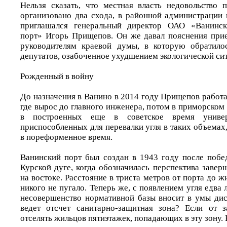
Нельзя сказать, что местная власть недовольство 
организовано два схода, в районной администрации 
приглашался генеральный директор ОАО «Ванинск
порт» Игорь Прищепов. Он же давал пояснения при
руководителям краевой думы, в которую обратило
депутатов, озабоченное ухудшением экологической си
Рожденный в войну
До назначения в Ванино в 2014 году Прищепов работ
где вырос до главного инженера, потом в приморском 
в построенных еще в советское время универ
приспособленных для перевалки угля в таких объемах
в пореформенное время.
Ванинский порт был создан в 1943 году после побе
Курской дуге, когда обозначилась перспектива заве
на востоке. Расстояние в триста метров от порта до 
никого не пугало. Теперь же, с появлением угля едва 
несовершенство нормативной базы вносит в умы дис
ведет отсчет санитарно-защитная зона? Если от з
отселять жильцов пятиэтажек, попадающих в эту зону. 