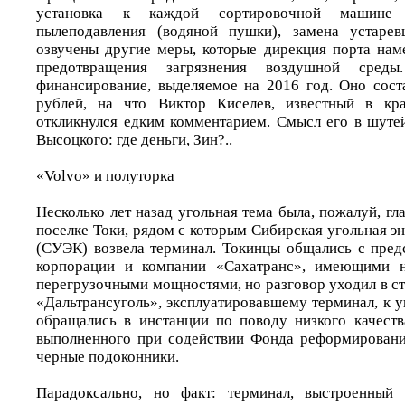
установка к каждой сортировочной машине 
пылеподавления (водяной пушки), замена устаре
озвучены другие меры, которые дирекция порта нам
предотвращения загрязнения воздушной сре
финансирование, выделяемое на 2016 год. Оно сост
рублей, на что Виктор Киселев, известный в кра
откликнулся едким комментарием. Смысл его в шуте
Высоцкого: где деньги, Зин?..
«Volvo» и полуторка
Несколько лет назад угольная тема была, пожалуй, г
поселке Токи, рядом с которым Сибирская угольная э
(СУЭК) возвела терминал. Токинцы общались с пред
корпорации и компании «Сахатранс», имеющими н
перегрузочными мощностями, но разговор уходил в с
«Дальтрансуголь», эксплуатировавшему терминал, к 
обращались в инстанции по поводу низкого качеств
выполненного при содействии Фонда реформирован
черные подоконники.
Парадоксально, но факт: терминал, выстроенный