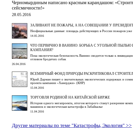
Черномырдиным написано красным карандашом: «Строить 
сейсмичности!»
28.05.2016
ЗАЛИВАЮТ НЕ ПОЖАРЫ, А НА СОВЕЩАНИИ У ПРЕЗИДЕН
Неофициальные данные: площадь действующих в России пожаров уже 
14.05.2016
ЧТО ПЕРВИЧНО В ВАНИНО: БОРЬБА С УГОЛЬНОЙ ПЫЛЬЮ
КАМПАНИЯ?
Пока экологическая безопасность Ванино сводится только к ликвидаци
отловом бродячих собак
26.04.2016
ВСЕМИРНЫЙ ФОНД ПРИРОДЫ РАСКРИТИКОВАЛ СТРОИТЕЛ
Юрий Дарман пишет о значительных экологических издержках и сомн
проекта кампании «Ханерджи» (КНР)
15.04.2016
ТОРГОВЛЯ РОДИНОЙ НА КИТАЙСКОЙ БИРЖЕ
История одного мегапроекта, итогом которого станут разорение ком
машинок и экологическая катастрофа в Забайкалье
11.04.2016
Другие материалы по теме "Катастрофы, Экология" >>