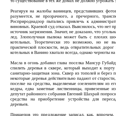
то существование в тех же домах не должно угрожать 
Реагируя на жалобы ванинцев, представивших фото
разумеется, не прозрачного, а пречерного, транс
Росприроднадзор пытались привлечь к администрат
виновных. Краевой суд отказал. Выяснилось, что нет 
источник загрязнения. Значит, не доказано, что уголь
лед. Злополучная пылюка может быть с плохих шос
котельных. Теоретически это возможно, но не в
практической плоскости, ведь отвратительных дорог
котельных в Ванино хватало всегда, однако черноты на
Масла в огонь добавил глава поселка Мансур Губайд
спилить деревья в сквере, который выходит к порту
санитарно-защитная зона. Сквер из тополей и берез п
некоторые деревья действительно падают от старости,
поселке на средства, выделяемые озеленителям из е
кедры, едва заметные лиственницы, привезенные и
депутат районного собрания Евгений Шахрай попроси
средства на приобретение устройства для перес
деревьев.
Прищепов это предложение записал, как, впрочем,