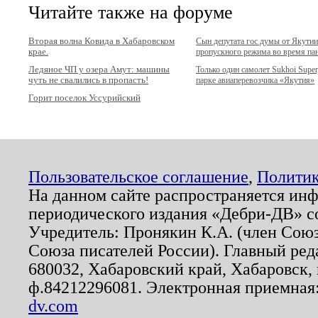
Читайте также на форуме
Вторая волна Ковида в Хабаровском
Сын депутата гос думы от Якути
крае.
пропускного режима во время па
Ледяное ЧП у озера Амут: машины
Только один самолет Sukhoi Superj
чуть не свалились в пропасть!
парке авиаперевозчика «Якутия»
Горит поселок Уссурийский
Пользовательское соглашение
,
Политик
На данном сайте распространяется ин
периодического издания «Дебри-ДВ» с
Учредитель: Пронякин К.А. (член Союз
Союза писателей России). Главный ред
680032, Хабаровский край, Хабаровск, п
ф.84212296081. Электронная приемная
dv.com