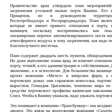
Правительство края утвердило план мероприяти
загрязнения угольной пылью порта Ванино. Его з
Прищепов, но и руководители территори
Роспотребнадзора и Росприроднадзора. План включ
которые не имеют прямого отношения к порту, н
ванинцев, поскольку воспринимались как пок
запланирован перенос автоматизированного поста на
атмосферного воздуха в зону загрязнения, как надо п
благополучного местечка.
План содержит двадцать шесть пунктов, обнародован
Но даже выполнение плана вряд ли изменит отношени
порту, точней, к его администрации и собственникам. 
экономике, а в психологии. Для большинства ванинцев
проект компании «Мечел» и кипрских фирм, а с
портовских домах они справляли новоселья, портов
вырастила Геннадия Цыганкова, чемпиона мира по
средства портовского профкома ванинские школьник
Союз. Чтобы в Ванино уважали, надо уважать портовск
Это понимают в компании «Трансбункер»: она воздвиг
дворец. Это взяла на вооружение компания «Сахатр