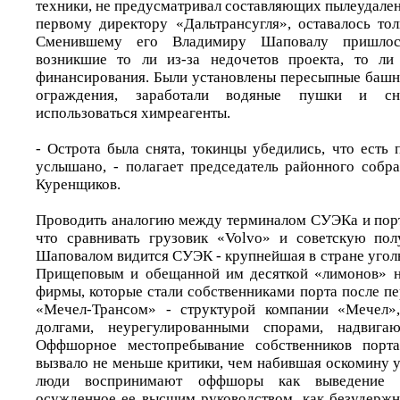
техники, не предусматривал составляющих пылеудале
первому директору «Дальтрансугля», оставалось тол
Сменившему его Владимиру Шаповалу пришлос
возникшие то ли из-за недочетов проекта, то ли 
финансирования. Были установлены пересыпные баш
ограждения, заработали водяные пушки и сне
использоваться химреагенты.
- Острота была снята, токинцы убедились, что есть
услышано, - полагает председатель районного собр
Куренщиков.
Проводить аналогию между терминалом СУЭКа и порт
что сравнивать грузовик «Volvo» и советскую пол
Шаповалом видится СУЭК - крупнейшая в стране уголь
Прищеповым и обещанной им десяткой «лимонов» н
фирмы, которые стали собственниками порта после п
«Мечел-Трансом» - структурой компании «Мечел»,
долгами, неурегулированными спорами, надвигаю
Оффшорное местопребывание собственников порта
вызвало не меньше критики, чем набившая оскомину 
люди воспринимают оффшоры как выведение к
осужденное ее высшим руководством, как безудерж