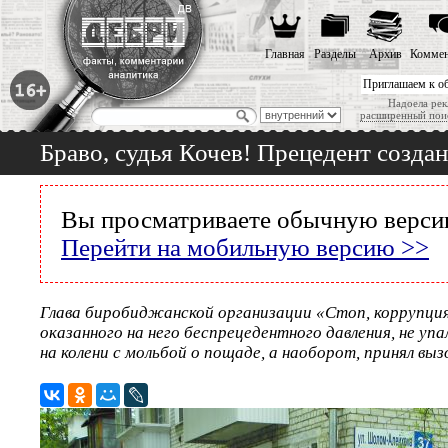
Главная
Разделы
Архив
Коммен
Приглашаем к о
Надоела рек
расширенный пои
Браво, судья Кочев! Прецедент создан
Вы просматриваете обычную версию
Перейти на мобильную версию >>
Глава биробиджанской организации «Стоп, коррупция
оказанного на него беспрецедентного давления, не уп
на колени с мольбой о пощаде, а наоборот, принял выз