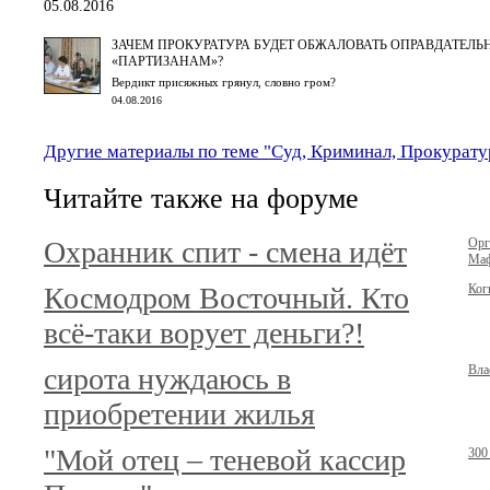
05.08.2016
ЗАЧЕМ ПРОКУРАТУРА БУДЕТ ОБЖАЛОВАТЬ ОПРАВДАТЕЛЬ
«ПАРТИЗАНАМ»?
Вердикт присяжных грянул, словно гром?
04.08.2016
Другие материалы по теме "Суд, Криминал, Прокурату
Читайте также на форуме
Охранник спит - смена идёт
Орг
Маф
Космодром Восточный. Кто
Ког
всё-таки ворует деньги?!
сирота нуждаюсь в
Вла
приобретении жилья
"Мой отец – теневой кассир
300