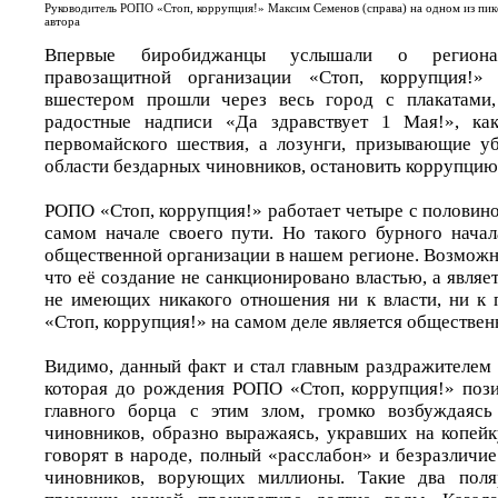
Руководитель РОПО «Стоп, коррупция!» Максим Семенов (справа) на одном из пи
автора
Впервые биробиджанцы услышали о регионал
правозащитной организации «Стоп, коррупция!»
вшестером прошли через весь город с плакатами
радостные надписи «Да здравствует 1 Мая!», ка
первомайского шествия, а лозунги, призывающие уб
области бездарных чиновников, остановить коррупцию
РОПО «Стоп, коррупция!» работает четыре с половиной
самом начале своего пути. Но такого бурного нача
общественной организации в нашем регионе. Возможно
что её создание не санкционировано властью, а являе
не имеющих никакого отношения ни к власти, ни к 
«Стоп, коррупция!» на самом деле является обществен
Видимо, данный факт и стал главным раздражителем
которая до рождения РОПО «Стоп, коррупция!» пози
главного борца с этим злом, громко возбуждаяс
чиновников, образно выражаясь, укравших на копейк
говорят в народе, полный «расслабон» и безразличи
чиновников, ворующих миллионы. Такие два поля