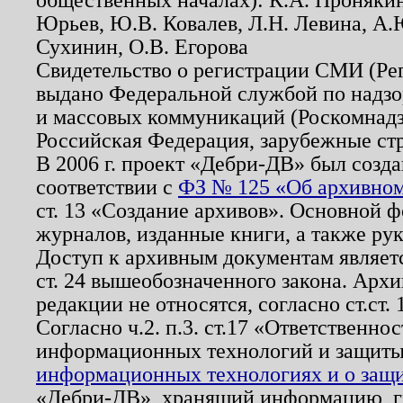
Юрьев, Ю.В. Ковалев, Л.Н. Левина, А.
Сухинин, О.В. Егорова
Свидетельство о регистрации СМИ (Р
выдано Федеральной службой по надзо
и массовых коммуникаций (Роскомнадзо
Российская Федерация, зарубежные ст
В 2006 г. проект «Дебри-ДВ» был созда
соответствии с
ФЗ № 125 «Об архивном
ст. 13 «Создание архивов». Основной ф
журналов, изданные книги, а также ру
Доступ к архивным документам являетс
ст. 24 вышеобозначенного закона. Арх
редакции не относятся, согласно ст.ст. 
Согласно ч.2. п.3. ст.17 «Ответственн
информационных технологий и защит
информационных технологиях и о защит
«Дебри-ДВ», хранящий информацию, гр