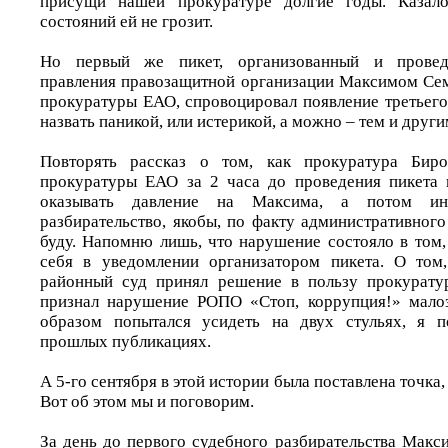
присущи нашей прокуратуре долгие годы. Казало
состояний ей не грозит.
Но первый же пикет, организованный и провед
правления правозащитной организации Максимом Се
прокуратуры ЕАО, спровоцировал появление третьего
назвать паникой, или истерикой, а можно – тем и друг
Повторять рассказ о том, как прокуратура Бир
прокуратуры ЕАО за 2 часа до проведения пикета н
оказывать давление на Максима, а потом ини
разбирательство, якобы, по факту административног
буду. Напомню лишь, что нарушение состояло в том,
себя в уведомлении организатором пикета. О том
районный суд принял решение в пользу прокурату
признал нарушение РОПО «Стоп, коррупция!» малоз
образом попытался усидеть на двух стульях, я п
прошлых публикациях.
А 5-го сентября в этой истории была поставлена точка
Вот об этом мы и поговорим.
За день до первого судебного разбирательства Макс