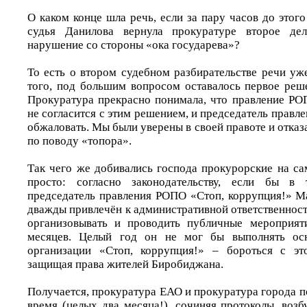
О каком конце шла речь, если за пару часов до этого
судья Данилова вернула прокуратуре второе де
нарушение со стороны «ока государева»?
То есть о втором судебном разбирательстве речи уж
того, под большим вопросом оставалось первое реш
Прокуратура прекрасно понимала, что правление РО
не согласится с этим решением, и председатель правл
обжаловать. Мы были уверены в своей правоте и отказ
по поводу «топора».
Так чего же добивались господа прокурорские на са
просто: согласно законодательству, если бы в 
председатель правления РОПО «Стоп, коррупция!» 
дважды привлечён к административной ответственност
организовывать и проводить публичные мероприя
месяцев. Целый год он не мог бы выполнять ос
организации «Стоп, коррупция!» – бороться с эт
защищая права жителей Биробиджана.
Получается, прокуратура ЕАО и прокуратура города п
время (целых два месяца!), сочиняя протоколы, возб