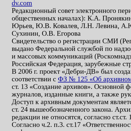
dv.com
Редакционный совет электронного пер
общественных началах): К.А. Проняки
Юрьев, Ю.В. Ковалев, Л.Н. Левина, А.
Сухинин, О.В. Егорова
Свидетельство о регистрации СМИ (Р
выдано Федеральной службой по надзо
и массовых коммуникаций (Роскомнадзо
Российская Федерация, зарубежные ст
В 2006 г. проект «Дебри-ДВ» был созда
соответствии с
ФЗ № 125 «Об архивном
ст. 13 «Создание архивов». Основной ф
журналов, изданные книги, а также ру
Доступ к архивным документам являетс
ст. 24 вышеобозначенного закона. Арх
редакции не относятся, согласно ст.ст. 
Согласно ч.2. п.3. ст.17 «Ответственн