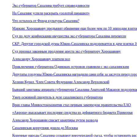
Экс-губернатор Сахалина требует справедливости
На Сахалине успели раскрыть «золотой парашют»
Что осталось от Фонда культуры Сахалина?
Маркин: Хорошавину предъявят обвинение еще более чем по 10 эпизодам взято
Суд по делу конфискации имущества экс-губернатора Сахалина перенесен
СКР: Депутат городской думы Южно-Сахалинска подозревается в даче взятки 1
Суд признал законным продление ареста экс-губернатору Хорошавину
Александру Хорошавину платили все
Приключения губернатора Одиноких островов сравнили с экс-сахалинским
Депутаты гордумы Южно-Сахалинска наградили сами себя за заслуги перед гор
Хозяин Курил. Член Совета Федерации Александр Верховский
Бывший замглавы аппарата губернатора Сахалина Анатолий Макаров подозревае
Умер основной свидетель в деле сахалинского губернатора
Врио главы Минвостокразвития стал первым зампредом правительства ЕАО
«Аврора» высасывает последние средства из дефицитного бюджета Приморья
Александр Хорошавин спасает квартиры путем развода
Сахалинская коррупция дошла до Москвы
Коренные народы Сахалина созывают внеочередной съезд, чтобы остановить рас