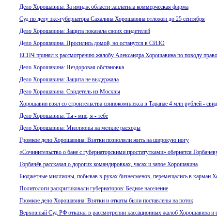
Дело Хорошавина: За имидж области заплатила коммерческая фирма
Суд по делу экс-губернатора Сахалина Хорошавина отложен до 25 сентября
Дело Хорошавина: Защита показала своих свидетелей
Дело Хорошавина. Просились домой, но останутся в СИЗО
ЕСПЧ принял к рассмотрению жалобу Александра Хорошавина по поводу правом
Дело Хорошавина: Нездоровая обстановка
Дело Хорошавина: Защита не выдержала
Дело Хорошавина. Свидетель из Москвы
Хорошавин взял со строительства свинокомплекса в Таранае 4 млн рублей - сви
Дело Хорошавина: Ты - мне, я - тебе
Дело Хорошавина: Миллионы на мелкие расходы
Громкое дело Хорошавина: Взятки позволяли жить на широкую ногу
«Сочинительство о бане с губернаторскими проститутками» обернется Горбачев
Горбачёв рассказал о дорогих командировках, часах и запое Хорошавина
Бюджетные миллионы, побывав в руках бизнесменов, перемещались в карман 
Политологи раскритиковали губернаторов: Бедное население
Громкое дело Хорошавина: Взятки и откаты были поставлены на поток
Верховный Суд РФ отказал в рассмотрении кассационных жалоб Хорошавина и 