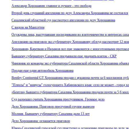
Александр Хорошавин: главное и лучшее - это свобода
Второй день слушаний апелляции по делу Александра Хорошавина не состоялся
Сахалинский областной суд рассмотрел апелляции по делу Хорошавина
С видом на Манхэттен
Осуждены лица, выступавшие посредниками во взяточничестве в интересах сах
Апелляцию на приговор экс-губернатору Хорошавину облсуд рассмотрит 12 но
Хорошавин, Карепкин и Икрамов все еще знакомятся с многотомными протокол
Бывшему губернатору Сахалина предъявили еще двадцать взяток - СКР
Чиновник из команды экс-губернатора Сахалинской области Хорошавина объявл
Продан еще один автомобиль Хорошавина
Bentley Continental GT Хорошавина продан с аукциона почти за 6 миллионов руб
"Плюсы" и "минусы" голосующего Хабаровского края: село не может - город хо
«Бентли» бывшего губернатора Сахалина Хорошавина продали почти за 5,6 мил
Суд разрешил считать Хорошавина преступником. Громкое дело
Дело Хорошавина: Приговор преступной группе вынесен
Молния. Бывшему губернатору Сахалина дали 13 лет
Дело Хорошавина: оглашается приговор
Южно-Сахалинский городской суд приступил к оглашению приговора по делу э