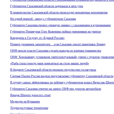
Губернатора Сахалинской области задержали в пять утра
В правительстве Сахалинской области происходят непонятные мероприятия
На одной прямой - народ с губернатором Сахалина
Губернатор Сахалина провел «прямую линию» с сахалинцами и курильчанами
Губернатор Приамурья Олег Кожемяко поймал чиновников на унитазе
Кандидаты в Госдуму от «Единой России»
Пример украинцев заразителен… и на Сахалине сносят памятники Ленину
ОНФ просит власти Сахалина сделать выводы из критики транжирства
ОНФ: Хорошавину установили «интеллектуальный» унитаз с пультом управлени
«Рыба стала гораздо чаще появляться на столе наших людей»
В бюджете Сахалинской области пропали средства при госзакупках
Счетная Палата России выдала представление губернатору Сахалинской области
В группу самых эффективных по рейтингу губернаторов вошел Вячеслав Шпор
Губернатор Сахалина ответил на запрос ОНФ про дорогие автомобили
Имидж Шпорта дорогого стоит
Медведев на Кунашире
Труднодоступные территории