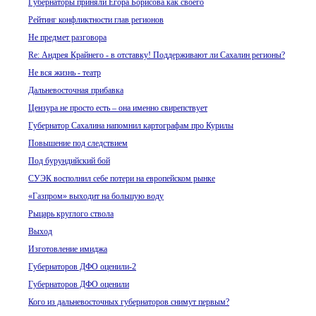
Губернаторы приняли Егора Борисова как своего
Рейтинг конфликтности глав регионов
Не предмет разговора
Re: Андрея Крайнего - в отставку! Поддерживают ли Cахалин регионы?
Не вся жизнь - театр
Дальневосточная прибавка
Цензура не просто есть – она именно свирепствует
Губернатор Сахалина напомнил картографам про Курилы
Повышение под следствием
Под бурундийский бой
СУЭК восполнил себе потери на европейском рынке
«Газпром» выходит на большую воду
Рыцарь круглого ствола
Выход
Изготовление имиджа
Губернаторов ДФО оценили-2
Губернаторов ДФО оценили
Кого из дальневосточных губернаторов снимут первым?