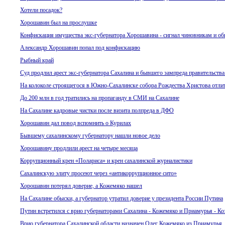
Хотели посадок?
Хорошавин был на прослушке
Конфискация имущества экс-губернатора Хорошавина - сигнал чиновникам и о
Александр Хорошавин попал под конфискацию
Pыбный край
Суд продлил арест экс-губернатора Сахалина и бывшего зампреда правительства
На колоколе строящегося в Южно-Сахалинске собора Рождества Христова отлит
До 200 млн в год тратились на пропаганду в СМИ на Сахалине
На Сахалине кадровые чистки после визита полпреда в ДФО
Хорошавин дал повод вспомнить о Курилах
Бывшему сахалинскому губернатору нашли новое дело
Хорошавину продлили арест на четыре месяца
Коррупционный крен «Полариса» и крен сахалинской журналистики
Сахалинскую элиту просеют через «антикоррупционное сито»
Хорошавин потерял доверие, а Кожемяко нашел
На Сахалине обыски, а губернатор утратил доверие у президента России Путина
Путин встретился с врио губернаторами Сахалина - Кожемяко и Приамурья - К
Врио губернатора Сахалинской области назначен Олег Кожемяко из Приамурья