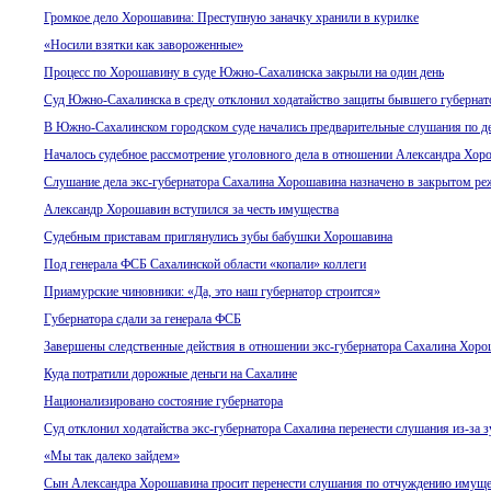
Громкое дело Хорошавина: Преступную заначку хранили в курилке
«Носили взятки как завороженные»
Процесс по Хорошавину в суде Южно-Сахалинска закрыли на один день
Суд Южно-Сахалинска в среду отклонил ходатайство защиты бывшего губернат
В Южно-Сахалинском городском суде начались предварительные слушания по 
Началось судебное рассмотрение уголовного дела в отношении Александра Хор
Слушание дела экс-губернатора Сахалина Хорошавина назначено в закрытом р
Александр Хорошавин вступился за честь имущества
Судебным приставам приглянулись зубы бабушки Хорошавина
Под генерала ФСБ Сахалинской области «копали» коллеги
Приамурские чиновники: «Да, это наш губернатор строится»
Губернатора сдали за генерала ФСБ
Завершены следственные действия в отношении экс-губернатора Сахалина Хор
Куда потратили дорожные деньги на Сахалине
Национализировано состояние губернатора
Суд отклонил ходатайства экс-губернатора Сахалина перенести слушания из-за 
«Мы так далеко зайдем»
Сын Александра Хорошавина просит перенести слушания по отчуждению имуще