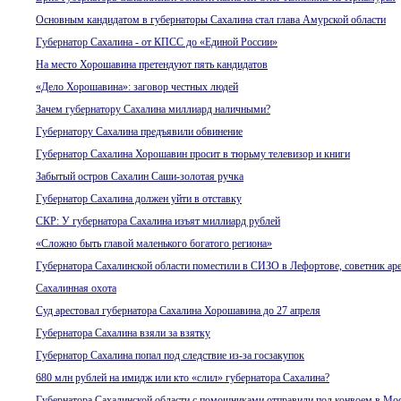
Основным кандидатом в губернаторы Сахалина стал глава Амурской области
Губернатор Сахалина - от КПСС до «Единой России»
На место Хорошавина претендуют пять кандидатов
«Дело Хорошавина»: заговор честных людей
Зачем губернатору Сахалина миллиард наличными?
Губернатору Сахалина предъявили обвинение
Губернатор Сахалина Хорошавин просит в тюрьму телевизор и книги
Забытый остров Сахалин Саши-золотая ручка
Губернатор Сахалина должен уйти в отставку
СКР: У губернатора Сахалина изъят миллиард рублей
«Сложно быть главой маленького богатого региона»
Губернатора Сахалинской области поместили в СИЗО в Лефортове, советник ар
Сахалинная охота
Суд арестовал губернатора Сахалина Хорошавина до 27 апреля
Губернатора Сахалина взяли за взятку
Губернатор Сахалина попал под следствие из-за госзакупок
680 млн рублей на имидж или кто «слил» губернатора Сахалина?
Губернатора Сахалинской области с помощниками отправили под конвоем в Мо