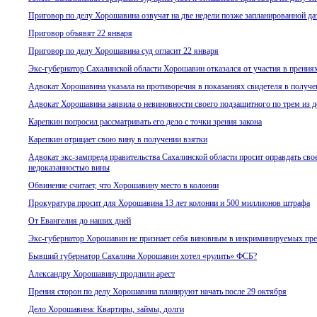
Приговор по делу Хорошавина озвучат на две недели позже запланированной да
Приговор объявят 22 января
Приговор по делу Хорошавина суд огласит 22 января
Экс-губернатор Сахалинской области Хорошавин отказался от участия в прениях
Адвокат Хорошавина указала на противоречия в показаниях свидетеля в получе
Адвокат Хорошавина заявила о невиновности своего подзащитного по трем из д
Карепкин попросил рассматривать его дело с точки зрения закона
Карепкин отрицает свою вину в получении взятки
Адвокат экс-зампреда правительства Сахалинской области просит оправдать сво
недоказанностью вины
Обвинение считает, что Хорошавину место в колонии
Прокуратура просит для Хорошавина 13 лет колонии и 500 миллионов штрафа
От Евангелия до наших дней
Экс-губернатор Хорошавин не признает себя виновным в инкриминируемых пр
Бывший губернатор Сахалина Хорошавин хотел «рулить» ФСБ?
Александру Хорошавину продлили арест
Прения сторон по делу Хорошавина планируют начать после 29 октября
Дело Хорошавина: Квартиры, займы, долги