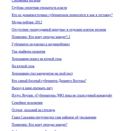
Специфика региона
Глубоко секретная открытость власти
Кто из дальневосточных губернаторов попросится в мае в отставку?
Медиа-рейтинг-2012
Отсутствие «разнузданной цензуры» в отдельно взятом регионе
Поименно: Кто кому передал мандат?-2
Губернатор подскочил в медиарейтинге
Три драйвера развития
Хорошавин пошел на второй срок
На второй срок
Хорошавин стал кандидатом на свой пост
Кто самый богатый губернатор Дальнего Востока?
Выход в вице-премьер-лигу
Илдус Ярулин: «Губернаторы ДФО пока не стали единой командой»
Семейное положение
Остров, похожий на стерлядь
Глава Сахалина предупредил глав районов об увольнении
Поименно: Кто кому передал мандат?