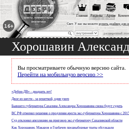
Главная
Разделы
Архив
Коммен
Свет. У нас вы можете
купить драйвер для 
расширенный пои
Хорошавин Александ
Вы просматриваете обычную версию сайта.
Перейти на мобильную версию >>
«Дебри-ДВ» - двадцать лет!
Двое из шести - за решеткой, один умер
Бывшего губернатора Сахалина Александра Хорошавина снова будут судить
ВС РФ отменил решения о продлении ареста экс-губернатора Хорошавина с 201
Суд отклонил апелляцию на приговор экс-губернатору Сахалинской области
Как Хорошавин, Макаров и Горбачев предвыборные траты обсуждали