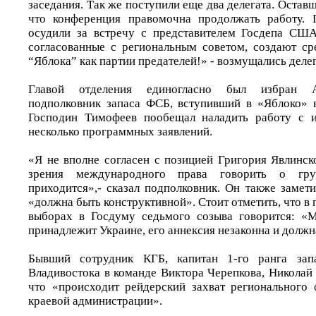
заседания. Так же поступили еще два делегата. Оставш
что конференция правомочна продолжать работу. 
осудили за встречу с представителем Госдепа США
согласованные с региональным советом, создают ср
“Яблока” как партии предателей!» - возмущались деле
Главой отделения единогласно был избран А
подполковник запаса ФСБ, вступивший в «Яблоко» 
Господин Тимофеев пообещал наладить работу с и
несколько программных заявлений.
«Я не вполне согласен с позицией Григория Явлинск
зрения международного права говорить о гр
приходится»,- сказал подполковник. Он также замети
«должна быть конструктивной». Стоит отметить, что в
выборах в Госдуму седьмого созыва говорится: «
принадлежит Украине, его аннексия незаконна и должн
Бывший сотрудник КГБ, капитан 1-го ранга запа
Владивостока в команде Виктора Черепкова, Николай
что «происходит рейдерский захват регионального 
краевой администрации».