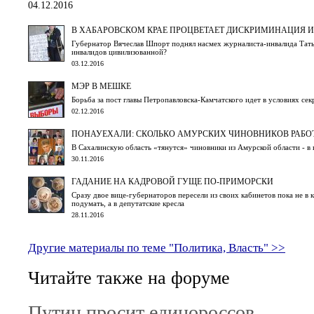
04.12.2016
В ХАБАРОВСКОМ КРАЕ ПРОЦВЕТАЕТ ДИСКРИМИНАЦИЯ 
Губернатор Вячеслав Шпорт поднял насмех журналиста-инвалида Татья
инвалидов цивилизованной?
03.12.2016
МЭР В МЕШКЕ
Борьба за пост главы Петропавловска-Камчатского идет в условиях сек
02.12.2016
ПОНАУЕХАЛИ: СКОЛЬКО АМУРСКИХ ЧИНОВНИКОВ РАБО
В Сахалинскую область «тянутся» чиновники из Амурской области - в
30.11.2016
ГАДАНИЕ НА КАДРОВОЙ ГУЩЕ ПО-ПРИМОРСКИ
Сразу двое вице-губернаторов пересели из своих кабинетов пока не в
подумать, а в депутатские кресла
28.11.2016
Другие материалы по теме "Политика, Власть" >>
Читайте также на форуме
Путин просит единороссов