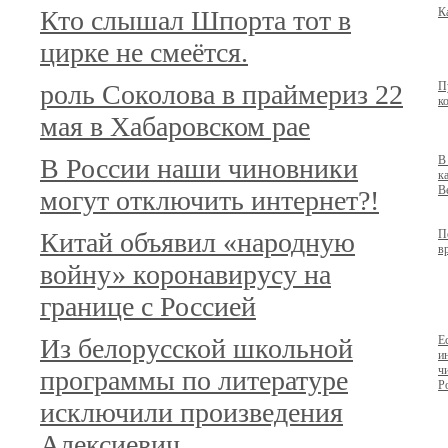
Кто слышал Шпорта тот в
К
цирке не смеётся.
роль Соколова в праймериз 22
П
к
мая в Хабаровском рае
В России наши чиновники
В
к
В
могут отключить интернет?!
Китай объявил «народную
П
в
войну» коронавирусу на
границе с Россией
Из белорусской школьной
Е
и
ч
программы по литературе
Р
исключили произведения
Алексиевич