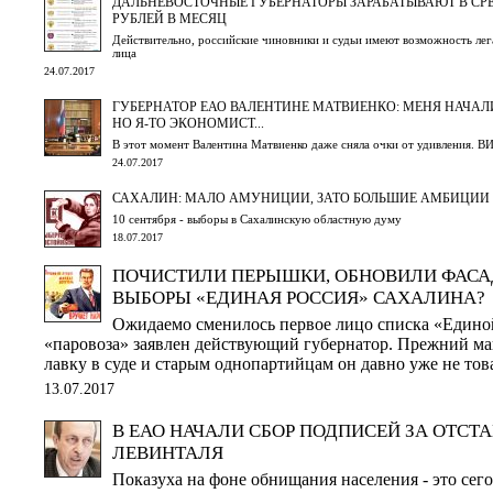
ДАЛЬНЕВОСТОЧНЫЕ ГУБЕРНАТОРЫ ЗАРАБАТЫВАЮТ В СРЕ
РУБЛЕЙ В МЕСЯЦ
Действительно, российские чиновники и судьи имеют возможность лег
лица
24.07.2017
ГУБЕРНАТОР ЕАО ВАЛЕНТИНЕ МАТВИЕНКО: МЕНЯ НАЧАЛ
НО Я-ТО ЭКОНОМИСТ...
В этот момент Валентина Матвиенко даже сняла очки от удивления. 
24.07.2017
САХАЛИН: МАЛО АМУНИЦИИ, ЗАТО БОЛЬШИЕ АМБИЦИИ
10 сентября - выборы в Сахалинскую областную думу
18.07.2017
ПОЧИСТИЛИ ПЕРЫШКИ, ОБНОВИЛИ ФАСАД
ВЫБОРЫ «ЕДИНАЯ РОССИЯ» САХАЛИНА?
Ожидаемо сменилось первое лицо списка «Единой
«паровоза» заявлен действующий губернатор. Прежний ма
лавку в суде и старым однопартийцам он давно уже не то
13.07.2017
В ЕАО НАЧАЛИ СБОР ПОДПИСЕЙ ЗА ОТСТ
ЛЕВИНТАЛЯ
Показуха на фоне обнищания населения - это сего