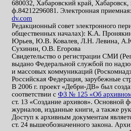
680032, Хабаровский край, Хабаровск, п
ф.84212296081. Электронная приемная
dv.com
Редакционный совет электронного пер
общественных началах): К.А. Проняки
Юрьев, Ю.В. Ковалев, Л.Н. Левина, А.
Сухинин, О.В. Егорова
Свидетельство о регистрации СМИ (Р
выдано Федеральной службой по надзо
и массовых коммуникаций (Роскомнадзо
Российская Федерация, зарубежные ст
В 2006 г. проект «Дебри-ДВ» был созда
соответствии с
ФЗ № 125 «Об архивном
ст. 13 «Создание архивов». Основной ф
журналов, изданные книги, а также ру
Доступ к архивным документам являетс
ст. 24 вышеобозначенного закона. Арх