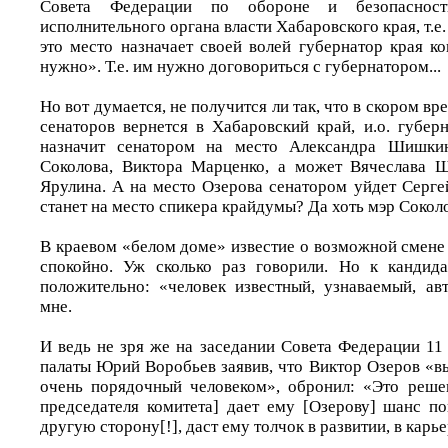
Совета Федерации по обороне и безопасности
исполнительного органа власти Хабаровского края, т.е.
это место назначает своей волей губернатор края к
нужно». Т.е. им нужно договориться с губернатором...
Но вот думается, не получится ли так, что в скором в
сенаторов вернется в Хабаровский край, и.о. губер
назначит сенатором на место Александра Шишкин
Соколова, Виктора Марценко, а может Вячеслава 
Ярулина. А на место Озерова сенатором уйдет Серге
станет на место спикера крайдумы? Да хоть мэр Сокол
В краевом «белом доме» известие о возможной смене
спокойно. Уж сколько раз говорили. Но к кандида
положительно: «человек известный, узнаваемый, авт
мне.
И ведь не зря же на заседании Совета Федерации 11
палаты Юрий Воробьев заявив, что Виктор Озеров «в
очень порядочный человеком», обронил: «Это реше
председателя комитета] дает ему [Озерову] шанс п
другую сторону[!], даст ему толчок в развитии, в карье