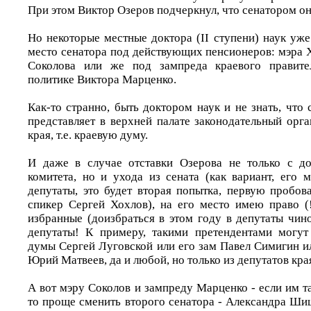
При этом Виктор Озеров подчеркнул, что сенатором он
Но некоторые местные доктора (II ступени) наук уж
место сенатора под действующих пенсионеров: мэра 
Соколова или же под зампреда краевого правите
политике Виктора Марценко.
Как-то странно, быть доктором наук и не знать, что
представляет в верхней палате законодательный орг
края, т.е. краевую думу.
И даже в случае отставки Озерова не только с до
комитета, но и ухода из сената (как вариант, его 
депутаты, это будет вторая попытка, первую пробов
спикер Сергей Хохлов), на его место имею право (!
избранные (доизбраться в этом году в депутаты чин
депутаты! К примеру, такими претендентами могут
думы Сергей Луговской или его зам Павел Симигин и
Юрий Матвеев, да и любой, но только из депутатов кра
А вот мэру Соколов и зампреду Марценко - если им та
то проще сменить второго сенатора - Александра Ши