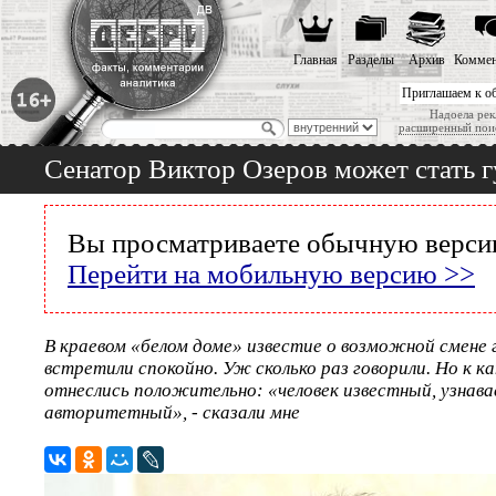
Главная
Разделы
Архив
Коммен
Приглашаем к о
Надоела рек
расширенный пои
Сенатор Виктор Озеров может стать 
Вы просматриваете обычную версию
Перейти на мобильную версию >>
В краевом «белом доме» известие о возможной смене
встретили спокойно. Уж сколько раз говорили. Но к к
отнеслись положительно: «человек известный, узнав
авторитетный», - сказали мне