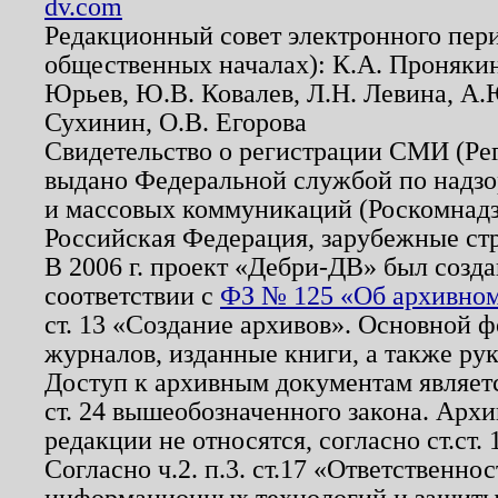
dv.com
Редакционный совет электронного пер
общественных началах): К.А. Проняки
Юрьев, Ю.В. Ковалев, Л.Н. Левина, А.
Сухинин, О.В. Егорова
Свидетельство о регистрации СМИ (Р
выдано Федеральной службой по надзо
и массовых коммуникаций (Роскомнадзо
Российская Федерация, зарубежные ст
В 2006 г. проект «Дебри-ДВ» был созда
соответствии с
ФЗ № 125 «Об архивном
ст. 13 «Создание архивов». Основной ф
журналов, изданные книги, а также ру
Доступ к архивным документам являетс
ст. 24 вышеобозначенного закона. Арх
редакции не относятся, согласно ст.ст. 
Согласно ч.2. п.3. ст.17 «Ответственн
информационных технологий и защит