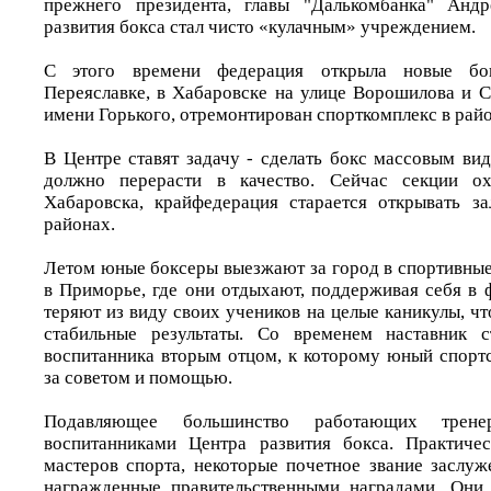
прежнего президента, главы "Далькомбанка" Анд
развития бокса стал чисто «кулачным» учреждением.
С этого времени федерация открыла новые бок
Переяславке, в Хабаровске на улице Ворошилова и С
имени Горького, отремонтирован спорткомплекс в райо
В Центре ставят задачу - сделать бокс массовым ви
должно перерасти в качество. Сейчас секции ох
Хабаровска, крайфедерация старается открывать з
районах.
Летом юные боксеры выезжают за город в спортивные
в Приморье, где они отдыхают, поддерживая себя в 
теряют из виду своих учеников на целые каникулы, чт
стабильные результаты. Со временем наставник с
воспитанника вторым отцом, к которому юный спорт
за советом и помощью.
Подавляющее большинство работающих трене
воспитанниками Центра развития бокса. Практиче
мастеров спорта, некоторые почетное звание заслуж
награжденные правительственными наградами. Они 