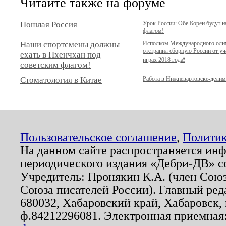
Читайте также на форуме
Пошлая Россия
Урок России: Обе Кореи будут 
флагом!
Наши спортсмены должны
Исполком Международного оли
отстранил сборную России от у
ехать в Пхенчхан под
играх 2018 года❗️
советским флагом!
Стоматология в Китае
Работа в Нижневартовске-дели
Пользовательское соглашение
,
Политик
На данном сайте распространяется ин
периодического издания «Дебри-ДВ» с
Учредитель: Пронякин К.А. (член Союз
Союза писателей России). Главный ред
680032, Хабаровский край, Хабаровск, п
ф.84212296081. Электронная приемная