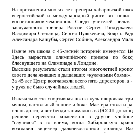
На протяжении многих лет тренеры хабаровской шко
всероссийский и международный ринги все новые
воспитанников-чемпионов. Среди учителей нельз
заслуженного тренера России Сергея Гондуркаева
Владимира Степанца, Сергея Пулькевича, Боярто Рад
Александра Кашубы, Сергея Собина, Александра Малю
Нынче эта школа с 45-летней историей именуется Це
Здесь вырастили олимпийского призера по бокс
блеснувшего на Олимпиаде в Лондоне.
Высокие результаты стали итогом многолетней кропо
своего дела живших и дышавших «кулачными боями».
За 45 лет Центр возглавляли всего пять директоров, а -
у руля не было случайных людей.
Изначально эта спортивная школа культивировала три
мячом, настольный теннис и бокс. Мастера стола и р
очень долго, а вот бенди занимались в ДЮСШ до конца
решили перевести хоккеистов в другое учебное
"случился" в то время, когда Хабаровскую крае
возглавил вице-мэр дальневосточной столицы Ва