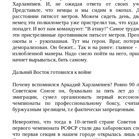
Харлампиев. И, не ожидая ответа от своих уче
Представьте, что немцы и мы сидим в окопах. Д
расстоянии пятисот метров. Можем сидеть день, два
немец эти полкилометра уже пристрелял так, что куда
попадет. И вот нам командуют: "В атаку!" Самое трудн
эти пристрелянные противником пятьсот метров. Прео
окопы и - рукопашная. Тут мы герои. Враг, потер
деморализован. Он бежит... Так и на ринге: главное -
излюбленной манеры. Надо смело пойти на него, приж
начнет вырываться, бить самому.
Дальний Восток готовился к войне
Почему вспомнился Аркадий Харлампиев? Ровно 90 лет
Советском Союзе он, буквально за пять лет до 
эмиграции, сумел организовать первый всесоюз
чемпионаты по профессиональному боксу, счита
буржуазным зрелищем, т.е фактически запрещенным.
Невероятно, что тогда в 10-летней стране Советов
первого чемпионата РСФСР стали два хабаровских сп
что первая секция в нашем городе открылась лишь в