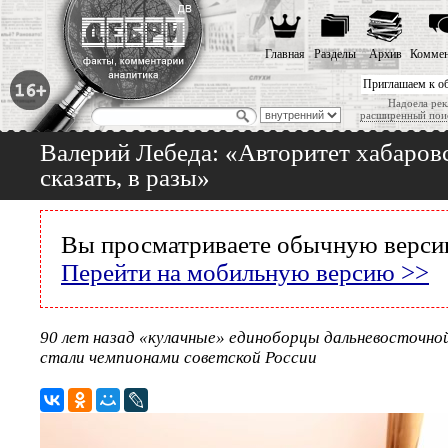
Главная
Разделы
Архив
Коммен
Приглашаем к о
Надоела рек
расширенный пои
Валерий Лебеда: «Авторитет хабаровс
сказать, в разы»
Вы просматриваете обычную версию
Перейти на мобильную версию >>
90 лет назад «кулачные» единоборцы дальневосточно
стали чемпионами советской России