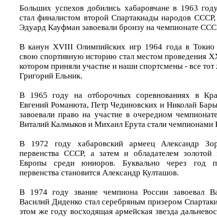
Больших успехов добились хабаровчане в 1963 году
стал финалистом второй Спартакиады народов СССР,
Эдуард Кауфман завоевали бронзу на чемпионате ССС
В канун XVIII Олимпийских игр 1964 года в Токио
свою спортивную историю стал местом проведения X
котором приняли участие и наши спортсмены - все тот
Григорий Ельник.
В 1965 году на отборочных соревнованиях в Кра
Евгений Романюта, Петр Чединовских и Николай Бары
завоевали право на участие в очередном чемпионат
Виталий Калмыков и Михаил Ерута стали чемпионами 
В 1972 году хабаровский армеец Александр Зор
первенства СССР, а затем и обладателем золотой 
Европы среди юниоров. Буквально через год п
первенства становится Александр Култашов.
В 1974 году звание чемпиона России завоевал Ва
Василий Диденко стал серебряным призером Спартаки
этом же году восходящая армейская звезда дальнево