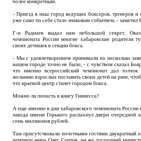
более конкретным.
- Приезд в наш город ведущих боксеров, тренеров и 
уже само по себе стало знаковым событием, - заметил 
Г-н Раднаев выдал нам небольшой секрет. Оказы
чемпионата России многие хабаровские родители ту
своих детишек в секции бокса.
- Мы с удовлетворением принимали по несколько заяв
нашем городе точно не было, - с чувством сказал Бояр
что именно всероссийский чемпионат дал толчок 
желанию взрослых поставить своих детей на ринг, что
что краевой центр станет городом бокса.
Можно ли попасть в книгу Гиннесса?
А еще именно в дни хабаровского чемпионата России 
завода имени Горького распахнул двери очередной з
семь миллионов рублей.
Там присутствовали почетными гостями двукратный 
чемпион мира Олег Саитов, он же тогдашний министр