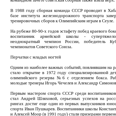
командном зачете советская сборная также взяла верх.
В 1988 году сборная команда СССР проводит в Хаб
базе института железнодорожного транспорта зав
тренировочных сборов к Олимпийским играм в Сеуле.
На рубеже 80-90-х годов эстафету побед краевого бо
воспитанник армейской школы - супертяжел
неоднократный чемпион России, победитель К
чемпионатов Советского Союза.
Перчатки с младых ногтей
Одним из наиболее важных событий, повлиявшим на ра
стало открытие в 1972 году специализированной д
олимпийского резерва №6 с отделением бокса. Р
молодые тренеры Игорь Чечелев и Александр Симонов
Первым мастером спорта СССР среди воспитанников
стал Андрей Шляховой, серьезных успехов на росс
рингах достиг еще один из первых выпускников юно
спорта Иван Пушкарев. Воспитанники школы Констант
и Алексей Моор (в 1991 году) стали призерами первен