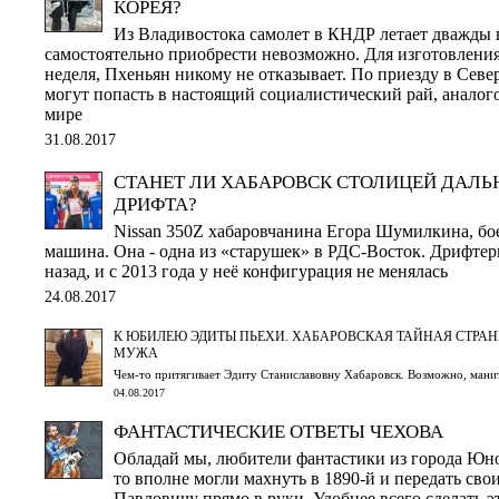
КОРЕЯ?
Из Владивостока самолет в КНДР летает дважды 
самостоятельно приобрести невозможно. Для изготовления
неделя, Пхеньян никому не отказывает. По приезду в Сев
могут попасть в настоящий социалистический рай, аналого
мире
31.08.2017
СТАНЕТ ЛИ ХАБАРОВСК СТОЛИЦЕЙ ДАЛ
ДРИФТА?
Nissan 350Z хабаровчанина Егора Шумилкина, бо
машина. Она - одна из «старушек» в РДС-Восток. Дрифтер
назад, и с 2013 года у неё конфигурация не менялась
24.08.2017
К ЮБИЛЕЮ ЭДИТЫ ПЬЕХИ. ХАБАРОВСКАЯ ТАЙНАЯ СТРАНИ
МУЖА
Чем-то притягивает Эдиту Станиславовну Хабаровск. Возможно, ман
04.08.2017
ФАНТАСТИЧЕСКИЕ ОТВЕТЫ ЧЕХОВА
Обладай мы, любители фантастики из города Юн
то вполне могли махнуть в 1890-й и передать св
Павловичу прямо в руки. Удобнее всего сделать э