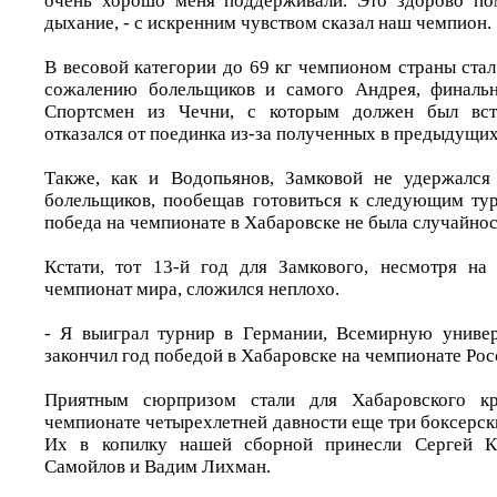
очень хорошо меня поддерживали. Это здорово пом
дыхание, - с искренним чувством сказал наш чемпион.
В весовой категории до 69 кг чемпионом страны ста
сожалению болельщиков и самого Андрея, финальн
Спортсмен из Чечни, с которым должен был встр
отказался от поединка из-за полученных в предыдущих
Также, как и Водопьянов, Замковой не удержался
болельщиков, пообещав готовиться к следующим тур
победа на чемпионате в Хабаровске не была случайно
Кстати, тот 13-й год для Замкового, несмотря на
чемпионат мира, сложился неплохо.
- Я выиграл турнир в Германии, Всемирную универ
закончил год победой в Хабаровске на чемпионате Рос
Приятным сюрпризом стали для Хабаровского кр
чемпионате четырехлетней давности еще три боксерск
Их в копилку нашей сборной принесли Сергей Кр
Самойлов и Вадим Лихман.