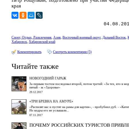
Петр Рощупкин, подготовлено при участии Федерац
края
04.08.20
Спорт, Отдых, Развлечения
,
Азия
,
Восточный военный округ
,
Дальний Восток
,
Хабаровск
,
Хабаровский край
Комментировать
Смотреть комментарии (5)
Читайте также
НОВОГОДНИЙ ГАРАЖ
За первым тостом последовал второй, потом третий: «За тех, кто в мор
пятый - за «Здоровье»
29.12.2017
«ТРИ БРЕВНА НА АМУРЕ»
«Распилят вас и пустят на рамы для картин», - пробубнил дуб. - «Кат
Но кедры его не услышали...
07.11.2017
ПОЧЕМУ РОССИЙСКИХ ТУРИСТОВ ПРИВЛЕ