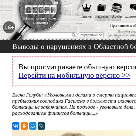
Главная
Разделы
Архив
Коммен
Приглашаем к о
Надоела рек
расширенный пои
Выводы о нарушениях в Областной б
Вы просматриваете обычную версию
Перейти на мобильную версию >>
Елена Голубь: «Уголовными делами о смерти пациенто
пребывания господина Гасилено в должности главног
больницы не закончится. На подходе - уголовные дела,
расходованием финансов больницы...»