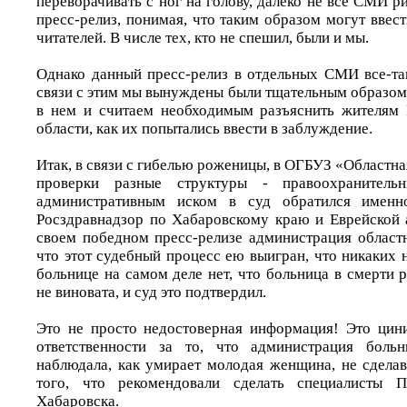
переворачивать с ног на голову, далеко не все СМИ р
пресс-релиз, понимая, что таким образом могут ввес
читателей. В числе тех, кто не спешил, были и мы.
Однако данный пресс-релиз в отдельных СМИ все-та
связи с этим мы вынуждены были тщательным образом
в нем и считаем необходимым разъяснить жителям 
области, как их попытались ввести в заблуждение.
Итак, в связи с гибелью роженицы, в ОГБУЗ «Областн
проверки разные структуры - правоохранител
административным иском в суд обратился именн
Росздравнадзор по Хабаровскому краю и Еврейской 
своем победном пресс-релизе администрация областн
что этот судебный процесс ею выигран, что никаких
больнице на самом деле нет, что больница в смерти
не виновата, и суд это подтвердил.
Это не просто недостоверная информация! Это цин
ответственности за то, что администрация боль
наблюдала, как умирает молодая женщина, не сделав
того, что рекомендовали сделать специалисты П
Хабаровска.