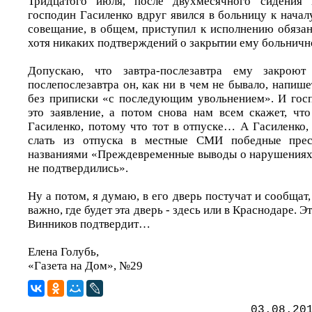
Тридцатого июля, после двухмесячного сидения 
господин Гасиленко вдруг явился в больницу к начал
совещание, в общем, приступил к исполнению обязан
хотя никаких подтверждений о закрытии ему больничн
Допускаю, что завтра-послезавтра ему закроют
послепослезавтра он, как ни в чем не бывало, напише
без приписки «с последующим увольнением». И гос
это заявление, а потом снова нам всем скажет, чт
Гасиленко, потому что тот в отпуске… А Гасиленко,
слать из отпуска в местные СМИ победные прес
названиями «Преждевременные выводы о нарушениях
не подтвердились».
Ну а потом, я думаю, в его дверь постучат и сообщат,
важно, где будет эта дверь - здесь или в Краснодаре. Э
Винников подтвердит…
Елена Голубь,
«Газета на Дом», №29
03.08.20