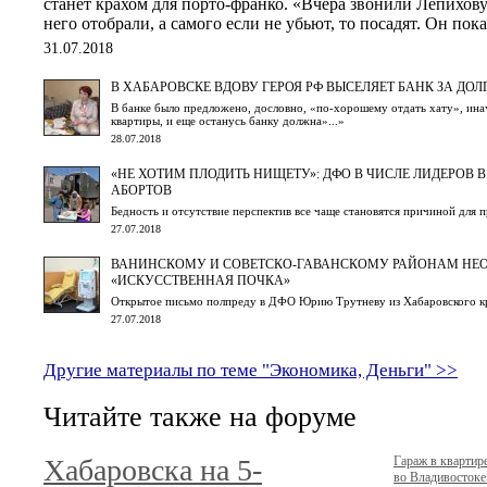
станет крахом для порто-франко. «Вчера звонили Лепихову.
него отобрали, а самого если не убьют, то посадят. Он пока
31.07.2018
В ХАБАРОВСКЕ ВДОВУ ГЕРОЯ РФ ВЫСЕЛЯЕТ БАНК ЗА ДОЛ
В банке было предложено, дословно, «по-хорошему отдать хату», инач
квартиры, и еще останусь банку должна»...»
28.07.2018
«НЕ ХОТИМ ПЛОДИТЬ НИЩЕТУ»: ДФО В ЧИСЛЕ ЛИДЕРОВ 
АБОРТОВ
Бедность и отсутствие перспектив все чаще становятся причиной для
27.07.2018
ВАНИНСКОМУ И СОВЕТСКО-ГАВАНСКОМУ РАЙОНАМ НЕ
«ИСКУССТВЕННАЯ ПОЧКА»
Открытое письмо полпреду в ДФО Юрию Трутневу из Хабаровского к
27.07.2018
Другие материалы по теме "Экономика, Деньги" >>
Читайте также на форуме
Хабаровска на 5-
Гараж в кварти
во Владивостоке.