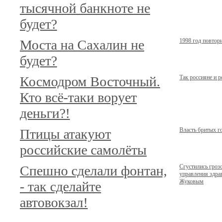
тысячной банкноте не
будет?
Моста на Сахалин не
1998 год повтор
будет?
Космодром Восточный.
Так россияне и 
Кто всё-таки ворует
деньги?!
Птицы атакуют
Власть бритых г
российские самолёты
Спешно сделали фонтан,
Сгустились гроз
управления здр
Жуковым
- так сделайте
автовокзал!