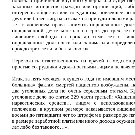
повлекло причинение крупного ущерба или существе
законных интересов граждан или организаций, либ
интересов общества или государства, повлекшее по 
двух или более лиц, наказывается принудительными ра
лет с лишением права занимать определенные долж
определенной деятельностью на срок до трех лет и
лишением свободы на срок до семи лет с лише
определенные должности или заниматься определен
срок до трех лет или без такового».
Переложить ответственность на врачей и медсесте
простые сотрудники и должностными лицами не являю
Итак, за пять месяцев текущего года по имевшим ме
больница» фактам смертей пациентов возбуждены, на
два уголовных дела по очень серьезным статьям. К
уголовное дело по статье 229 части третьей: «Хищен
наркотических средств… лицом с использование
положения, в крупном размере наказывается лишени
восьми до пятнадцати лет со штрафом в размере до пя
в размере заработной платы или иного дохода осужден
лет либо без такового…».