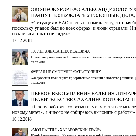
ЭКС-ПРОКУРОР ЕАО АЛЕКСАНДР ЗОЛОТУХ
НАЧНУТ ВОЗБУЖДАТЬ УГОЛОВНЫЕ ДЕЛА, 
«Ситуация в ЕАО очень напоминает ту, которая б
поскольку упадок был во всех сферах, и люди страдали. Н
из кризиса никто не видел»
17.12.2018
100 ЛЕТ АЛЕКСАНДРА ИСАЕВИЧА
О чем говорил и молчал Солженицын во Владивостоке четверть века н
13.12.2018
ФУРГАЛ НЕ СМОГ УДЕРЖАТЬ СТОЛИЦУ
Хабаровский край теряет приоритетные позиции в повестке развития 
11.12.2018
ПЕРВОЕ ВЫСТУПЛЕНИЕ ВАЛЕРИЯ ЛИМАР
ПРАВИТЕЛЬСТВЕ САХАЛИНСКОЙ ОБЛАСТ
«Я хочу работать со всеми вами, у меня нет мысле
новому метет», я никого не собираюсь выгонять с работ
10.12.2018
«МОЯ ПАРТИЯ - ХАБАРОВСКИЙ КРАЙ!»
Юрий Березутский: «Не важно, чьих вы партий будете, важен результа