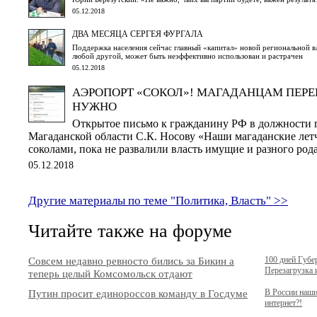
05.12.2018
ДВА МЕСЯЦА СЕРГЕЯ ФУРГАЛА
Поддержка населения сейчас главный «капитал» новой региональной вла
любой другой, может быть неэффективно использован и растрачен
05.12.2018
АЭРОПОРТ «СОКОЛ»! МАГАДАНЦАМ ПЕР
НУЖНО
Открытое письмо к гражданину РФ в должности 
Магаданской области С.К. Носову «Наши магаданские летч
соколами, пока не развалили власть имущие и разного род
05.12.2018
Другие материалы по теме "Политика, Власть" >>
Читайте также на форуме
Совсем недавно ревносто бились за Бикин а
100 дней Губе
Перезагрузка 
теперь целый Комсомольск отдают
Путин просит единороссов команду в Госдуме
В России наши
интернет?!