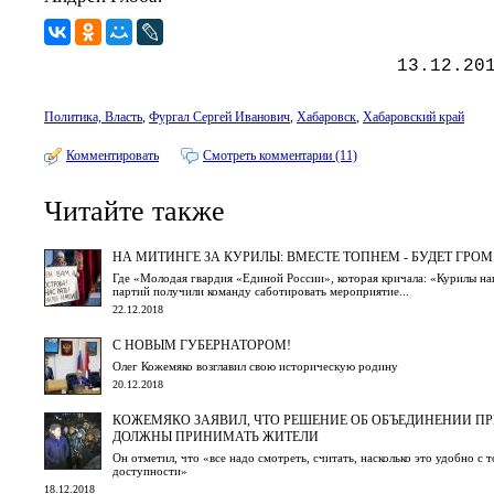
13.12.20
Политика, Власть
,
Фургал Сергей Иванович
,
Хабаровск
,
Хабаровский край
Комментировать
Смотреть комментарии (11)
Читайте также
НА МИТИНГЕ ЗА КУРИЛЫ: ВМЕСТЕ ТОПНЕМ - БУДЕТ ГРОМ
Где «Молодая гвардия «Единой России», которая кричала: «Курилы на
партий получили команду саботировать мероприятие...
22.12.2018
С НОВЫМ ГУБЕРНАТОРОМ!
Олег Кожемяко возглавил свою историческую родину
20.12.2018
КОЖЕМЯКО ЗАЯВИЛ, ЧТО РЕШЕНИЕ ОБ ОБЪЕДИНЕНИИ П
ДОЛЖНЫ ПРИНИМАТЬ ЖИТЕЛИ
Он отметил, что «все надо смотреть, считать, насколько это удобно с 
доступности»
18.12.2018