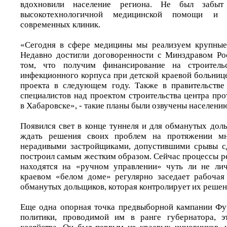
вдохновили население региона. Не был забыт
высокотехнологичной медицинской помощи и с
современных клиник.
«Сегодня в сфере медицины мы реализуем крупные 
Недавно достигли договоренности с Минздравом Ро
том, что получим финансирование на строительс
инфекционного корпуса при детской краевой больниц
проекта в следующем году. Также в правительстве
специалистов над проектом строительства центра пр
в Хабаровске», - такие планы были озвучены населению
Появился свет в конце туннеля и для обманутых дол
ждать решения своих проблем на протяжении мно
нерадивыми застройщиками, допустившими срывы сд
построил самым жестким образом. Сейчас процессы р
находятся на «ручном управлении» чуть ли не лич
краевом «белом доме» регулярно заседает рабочая
обманутых дольщиков, которая контролирует их решен
Еще одна опорная точка предвыборной кампании Фу
политики, проводимой им в ранге губернатора, эт