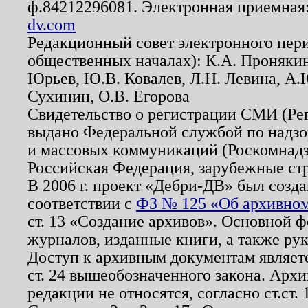
ф.84212296081. Электронная приемная
dv.com
Редакционный совет электронного пер
общественных началах): К.А. Проняки
Юрьев, Ю.В. Ковалев, Л.Н. Левина, А.
Сухинин, О.В. Егорова
Свидетельство о регистрации СМИ (Р
выдано Федеральной службой по надзо
и массовых коммуникаций (Роскомнадзо
Российская Федерация, зарубежные ст
В 2006 г. проект «Дебри-ДВ» был созда
соответствии с
ФЗ № 125 «Об архивном
ст. 13 «Создание архивов». Основной ф
журналов, изданные книги, а также ру
Доступ к архивным документам являетс
ст. 24 вышеобозначенного закона. Арх
редакции не относятся, согласно ст.ст. 