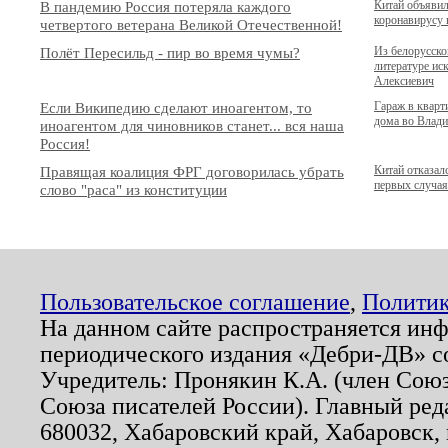
В пандемию Россия потеряла каждого
Китай объяви
коронавирусу 
четвертого ветерана Великой Отечественной!
Полёт Пересильд - пир во время чумы?
Из белорусск
литературе ис
Алексиевич
Если Википедию сделают иноагентом, то
Гараж в квар
дома во Владив
иноагентом для чиновников станет... вся наша
Россия!
Правящая коалиция ФРГ договорилась убрать
Китай отказал
первых случа
слово "раса" из конституции
Пользовательское соглашение
,
Политик
На данном сайте распространяется ин
периодического издания «Дебри-ДВ» с
Учредитель: Пронякин К.А. (член Союз
Союза писателей России). Главный ред
680032, Хабаровский край, Хабаровск, п