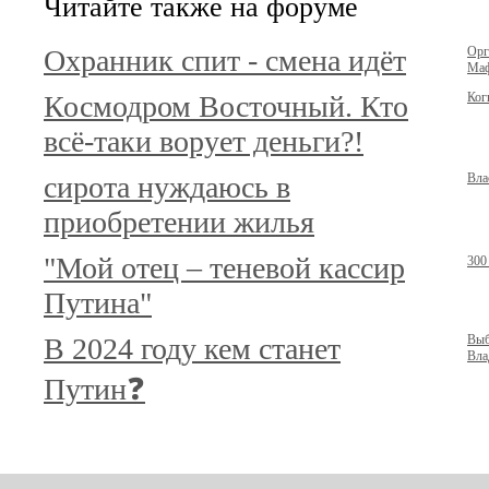
Читайте также на форуме
Охранник спит - смена идёт
Орг
Маф
Космодром Восточный. Кто
Ког
всё-таки ворует деньги?!
сирота нуждаюсь в
Вла
приобретении жилья
"Мой отец – теневой кассир
300
Путина"
В 2024 году кем станет
Выб
Вла
Путин❓