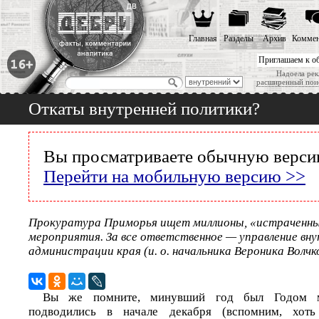
Главная
Разделы
Архив
Коммен
Приглашаем к о
Надоела рек
расширенный пои
Откаты внутренней политики?
Вы просматриваете обычную версию
Перейти на мобильную версию >>
Прокуратура Приморья ищет миллионы, «истраченны
мероприятия. За все ответственное — управление вн
администрации края (и. о. начальника Вероника Волчк
Вы же помните, минувший год был Годом м
подводились в начале декабря (вспомним, хот