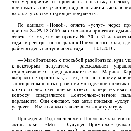
что мероприятия не проведены, поскольку по долг
принимать в них участие, подписаны акты выполнения
на оплату соответствующие документы.
По данным «Новой», оплата «услуг» через при
прошла 24-25.12.2009 на основании принятого админ
отчета. О том, что контракты № 30 и 31 исполнен
года в реестре госконтрактов Приморского края, сд
рабочий день наступившего года — 11.01.2010.
— Мы обратились с просьбой разобраться, куда уш
к некоторым депутатам, — рассказывает управля
корпоративного предпринимательства Марина Ба
выбрали не просто так, а тех, кто, по нашему мнен
заинтересованность в развитии молодежной политики. 
кто-то из них скептически отнесся к перспективам 
вопросу специалистов Контрольно-счетной па
парламента. Они считают, раз акты приемки «услу
устроят… И мы пошли с заявлением в прокуратуру.
Проведение Года молодежи в Приморье закончило
актива края «Мы — будущее Приморья» (какой 
придумывает? — Прим авт.), проведенным в лагер