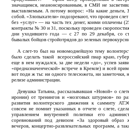
значащимся, неанонсированным, в СМИ не засветив
выставляемым. А потому вопрос: «На какие деньги, 
собой. «Злопыхатели» подозревают, что проведен слет
без «услуг» — на часть тех денег, коими оплачены (
контракты № 30 и 31, поскольку проведен скоропости
дни уходившего года — с 27 по 29 декабря, со ст
бывалых бойцов стройотрядов до зеленых первокурсн
А слет-то был на новомоднейшую тему волонтерс
было сделать такой всероссийский пиар краю, губер
еще в нем нуждался, за две недели «до», успев заяв
«предназначенческой» встрече в Кремле) и всей при
вот поди ж ты: ни одного телесюжета, ни заметочки, 
релизе администрации.
Девушка Татьяна, рассказывавшая «Новой» о слете
иронии) от тренингов и «мозговых штурмов» по р
развития волонтерского движения к саммиту АТЭС
совсем не помнит указанных в отчете о слете, сдел
управлением внутренней политики его админи
соревнований под девизом «За здоровый образ ж
вечеров, концертно-развлекательных программ, а та