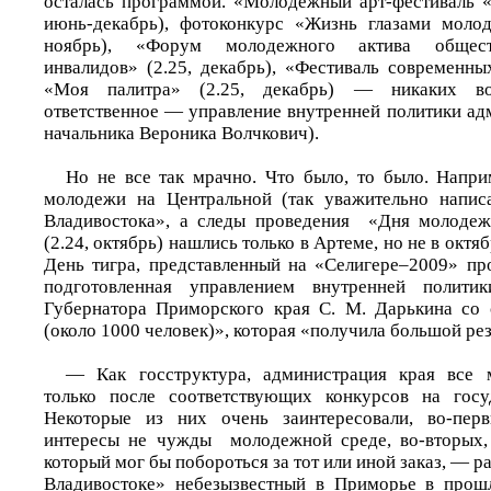
осталась программой. «Молодежный арт-фестиваль 
июнь-декабрь), фотоконкурс «Жизнь глазами молод
ноябрь), «Форум молодежного актива общест
инвалидов» (2.25, декабрь), «Фестиваль современн
«Моя палитра» (2.25, декабрь) — никаких во
ответственное — управление внутренней политики адм
начальника Вероника Волчкович).
Но не все так мрачно. Что было, то было. Напр
молодежи на Центральной (так уважительно напис
Владивостока», а следы проведения «Дня молодеж
(2.24, октябрь) нашлись только в Артеме, но не в октяб
День тигра, представленный на «Селигере–2009» пр
подготовленная управлением внутренней поли
Губернатора Приморского края С. М. Дарькина со 
(около 1000 человек)», которая «получила большой 
— Как госструктура, администрация края все 
только после соответствующих конкурсов на госуд
Некоторые из них очень заинтересовали, во-пер
интересы не чужды молодежной среде, во-вторых, 
который мог бы побороться за тот или иной заказ, — р
Владивостоке» небезызвестный в Приморье в прош