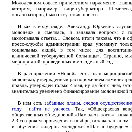
Молодежном совете при местном парламенте, главн
котором, например, вице-губернатора Шемелев
организаторов, было отсутствие прессы.
И как в воду глядел Александр Юрьевич: слушая
молодежь и смеялась, и задавала вопросы с п
захлопывала ответы… Словом, итоги таковы, что в 
пресс-службы администрации края упомянут толь
социальных акций, в том числе для воспитанни
клинической туберкулезной больницы». Странно, м
мероприятий, проведенных в молодежный год.
В распоряжении «Новой» есть план мероприяти
молодежи, утвержденный распоряжением администрац
правда, утвержден только 4 мая, ну да бог с ним, зат
значительно увеличено финансирование молодежной по
В нем есть
забавные планы, следов осуществлен
году найти не удалось
. Так, «Общекраевая кон
общественных объединений «Нам здесь жить», заплан
2.3 со сроком проведения в ноябре, осталась планом
и обучения лидеров молодежи «Шаг в будущее» (2