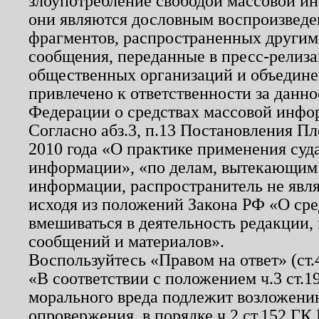
злоупотребление свободой массовой ин
они являются дословным воспроизведе
фрагментов, распространенных другим
сообщения, переданные в пресс-релиза
общественных организаций и объединен
привлечено к ответственности за данн
Федерации о средствах массовой инфо
Согласно абз.3, п.13 Постановления П
2010 года «О практике применения суд
информации», «по делам, вытекающим
информации, распространитель не явл
исходя из положений Закона РФ «О ср
вмешиваться в деятельность редакции, 
сообщений и материалов».
Воспользуйтесь «Правом на ответ» (ст
«В соответствии с положением ч.3 ст.
морального вреда подлежит возложению
опровержения, в порядке ч.2 ст.152 ГК 