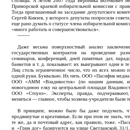
столицы. А летом 2007 года Вероника Волчкович н
Приморской краевой избирательной комиссии с пра
Тогда приглашенный на заседание депутатского коми
Сергей Князев, у которого депутаты попросили совета,
еще рано думать о статусе члена избирательной комисс
«много работать и совершенствоваться».
-------
Даже весьма поверхностный анализ заключен
государственных контрактов на проведение разн
семинаров, конференций, дней памятных дат, парадо
банкетов и т. д. показывает: их выигрывают одни и т
Лиц столь ограниченное число, что их всех можно п
одной руки. Буквально. Их пять. ООО «Пасифик меди
ООО «АММ «Владивосток» (по нашим данным, и
новогоднюю елку на центральной площади Владивост
ООО «Стоунз». Эксперты, правда, подчеркивают,
меняться — главное, чтобы хозяева-учредители были т
В принципе, можно было бы даже подумать, ч
продвинутые и креативные. Если при этом не знать, чт
те же, да и почтовый адрес, как правило, тоже. «Па
и «Грин дог» базируются на улице Светланской, 31/