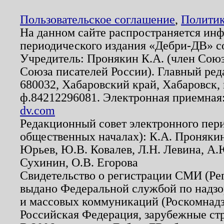
Пользовательское соглашение
,
Политик
На данном сайте распространяется ин
периодического издания «Дебри-ДВ» с
Учредитель: Пронякин К.А. (член Союз
Союза писателей России). Главный ред
680032, Хабаровский край, Хабаровск, п
ф.84212296081. Электронная приемная
dv.com
Редакционный совет электронного пер
общественных началах): К.А. Проняки
Юрьев, Ю.В. Ковалев, Л.Н. Левина, А.
Сухинин, О.В. Егорова
Свидетельство о регистрации СМИ (Р
выдано Федеральной службой по надзо
и массовых коммуникаций (Роскомнадзо
Российская Федерация, зарубежные ст