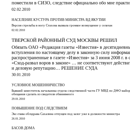
поместили в СИЗО, следствие официально обо мне практи
02.02.2010
НАСЕЛЕНИЕ КУСТУРА ПРОТИВ МИНИСТРА ВД ЯКУТИИ
Версия стрельбы в ногу Стахова вызвала громкое возмущение у сельчан
02.02.2010
ТВЕРСКОЙ РАЙОННЫЙ СУД МОСКВЫ РЕШИЛ
Обязать ОАО «Редакция газеты «Известия» в десятидневны
вступления по настоящему делу в законную силу информа
распространенные в газете «Известия» за 3 июня 2008 г. в 
«Сход-развал воров в законе» … не соответствуют действи
и деловую репутацию… РЕШЕНИЕ СУДА
30.01.2010
УСЛОВНОЕ МОШЕННИЧЕСТВО
Бывший заместитель начальника отдела следственной части ГУ МВД по ДФО майо
обещания сделать из свидетеля обвинямеого
29.01.2010
ПОВЫШЕНИЕ ПОД СЛЕДСТВИЕМ
Экс-глава облздрава Сахалина отпущен под залог уже в должности министра
26.01.2010
БАСОВ ДОМА