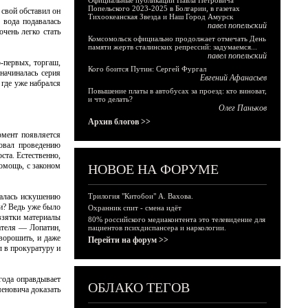
Официальные публикации Павла Петровича
Попельского 2023-2025 в Болгарии, в газетах
 свой обставил он
Тихоокеанская Звезда и Наш Город Амурск
 вода подавалась
павел попельский
чень легко стать
Комсомольск официально продолжает отмечать День
памяти жертв сталинских репрессий: задумаемся...
павел попельский
-первых, торгаш,
Кого боится Путин: Сергей Фургал
начиналась серия
Евгений Афанасьев
 где уже набрался
Повышение платы в автобусах за проезд: кто виноват,
и что делать?
Олег Паньков
Архив блогов >>
омент появляется
вовал проведению
ста. Естественно,
помощь, с законом
НОВОЕ НА ФОРУМЕ
далась искушению
Трилогия "Китобои" А. Вахова.
и? Ведь уже было
Охранник спит - смена идёт
взятки материалы
80% российского медиаконтента это телевидение для
вателя — Лопатин,
пациентов психдиспансера и наркологии.
 ворошить, и даже
Перейти на форум >>
л в прокуратуру и
года оправдывает
ОБЛАКО ТЕГОВ
меновича доказать