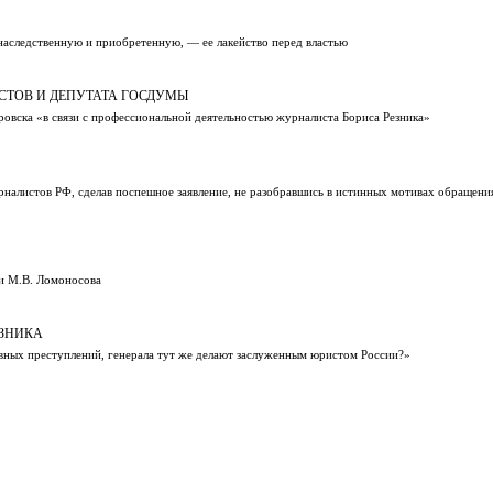
наследственную и приобретенную, — ее лакейство перед властью
СТОВ И ДЕПУТАТА ГОСДУМЫ
овска «в связи с профессиональной деятельностью журналиста Бориса Резника»
рналистов РФ, сделав поспешное заявление, не разобравшись в истинных мотивах обращени
ни М.В. Ломоносова
ЕЗНИКА
овных преступлений, генерала тут же делают заслуженным юристом России?»