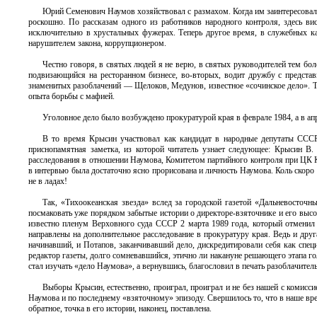
Юрий Семенович Наумов хозяйствовал с размахом. Когда им заинтересовалис
роскошно. По рассказам одного из работников народного контроля, здесь ви
исключительно в хрустальных фужерах. Теперь другое время, в служебных ка
нарушителем закона, коррупционером.
Честно говоря, в святых людей я не верю, в святых руководителей тем бо
подвизающийся на ресторанном бизнесе, во-вторых, водит дружбу с представи
знаменитых разоблачений — Щелоков, Медунов, известное «сочинское дело». Ту
опыта борьбы с мафией.
Уголовное дело было возбуждено прокуратурой края в феврале 1984, а в ап
В то время Крысин участвовал как кандидат в народные депутаты СССР
приснопамятная заметка, из которой читатель узнает следующее: Крысин В
расследования в отношении Наумова, Комитетом партийного контроля при ЦК КП
в интервью была достаточно ясно прорисована и личность Наумова. Коль скоро 
не в ладах!
Так, «Тихоокеанская звезда» вслед за городской газетой «Дальневосточ
посмаковать уже порядком забытые истории о директоре-взяточнике и его выс
известно пленум Верховного суда СССР 2 марта 1989 года, который отменил
направлены на дополнительное расследование в прокуратуру края. Ведь и друг
начинавший, и Потапов, заканчивавший дело, дискредитировали себя как специ
редактор газеты, долго сомневавшийся, этично ли накануне решающего этапа го
стал изучать «дело Наумова», а вернувшись, благословил в печать разоблачител
Выборы Крысин, естественно, проиграл, проиграл и не без нашей с комисс
Наумова и по последнему «взяточному» эпизоду. Свершилось то, что в наше вре
обратное, точка в его истории, наконец, поставлена.