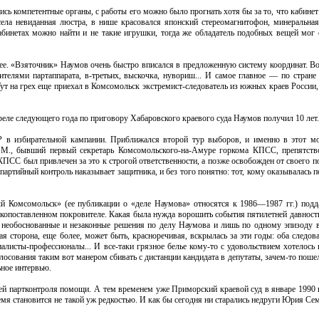
ь компетентные органы, с работы его можно было прогнать хотя бы за то, что кабинет
села невиданная люстра, в нише красовался японский стереомагнитофон, минеральная
бинетах можно найти и не такие игрушки, тогда же обладатель подобных вещей мог о
лее. «Взяточник» Наумов очень быстро вписался в предложенную систему координат. Во
телями партаппарата, в-третьих, выскочка, нувориш... И самое главное — по стране 
т на грех еще приехал в Комсомольск экстремист-следователь из южных краев России,
реле следующего года по приговору Хабаровского краевого суда Наумов получил 10 лет.
 в избирательной кампании. Приближался второй тур выборов, и именно в этот м
. М., бывший первый секретарь Комсомольского-на-Амуре горкома КПСС, препятст
СС был привлечен за это к строгой ответственности, а позже освобожден от своего по
партийный контроль наказывает защитника, и без того понятно: тот, кому оказывалась 
ный Комсомольск» (ее публикации о «деле Наумова» относятся к 1986—1987 гг.) под
окопоставленном покровителе. Какая была нужда ворошить события пятилетней давност
 необоснованные и незаконные решения по делу Наумова и лишь по одному эпизоду 
ая сторона, еще более, может быть, красноречивая, вскрылась за эти годы: оба следо
алисты-профессионалы... И все-таки грязное белье кому-то с удовольствием хотелось
лосования таким вот манером сбивать с дистанции кандидата в депутаты, зачем-то поше
ьное интервью.
ией партконтроля помощи. А тем временем уже Приморский краевой суд в январе 1990 
мя становится не такой уж редкостью. И как бы сегодня ни старались недруги Юрия Се