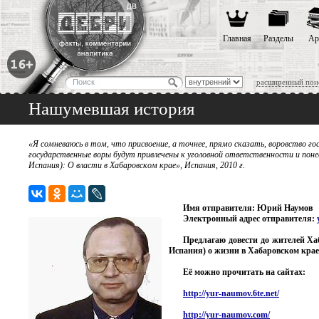
Главная
Разделы
Ар
расширенный пои
Нашумевшая история
«Я сомневаюсь в том, что присвоение, а точнее, прямо сказать, воровство г
государственные воры будут привлечены к уголовной ответственности и поне
Испания): О власти в Хабаровском крае», Испания, 2010 г.
Имя отправителя: Юрий Наумов
Электронный адрес отправителя:
Предлагаю довести до жителей Ха
Испания) о жизни в Хабаровском крае
Её можно прочитать на сайтах:
http://yur-naumov.6te.net/
http://yur-naumov.com/