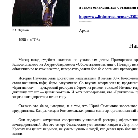
а также ознакомиться с отзывами 
http://www.liveinternet.ru/users/3582
----------
Ю. Наумов
Архив:
1990 г. «ТОЗ»
На
Месяц назад судебная коллегия по уголовным делам Приморского к
Комсомольского-на-Амуре объединения «Общественное питание». Позади у него
обвинению во взяточничестве, невероятно долгая борьба с органами правосудия
История Наумова была достаточно нашумевшей. В начале 80-х Комсомольс
стали возникать кафе, бары, закусочные. Со вкусом оформленные, предлага
«Бригантина» — прекрасный ресторан с баром на речном вокзале! Именно тог
диковину тех лет — цыпленка-гриль. И хотя поговаривали, что «Бригантина» пр
энергичного директора шли в гору.
Связано это было, наверное, и с тем, что Юрий Семенович завоевывал
предприятиях. Как раз тогда в Комсомольске прошел семинар, организованный 
Они подарили амурчанам совершенно уникальный ресторан, оформленны
командированный. Все это теперь безжалостно уничтожено, кануло в Лету, и
Красоту мы ценить не умеем, не умеем ценить и людей, кто делает чуть больше
жизни.