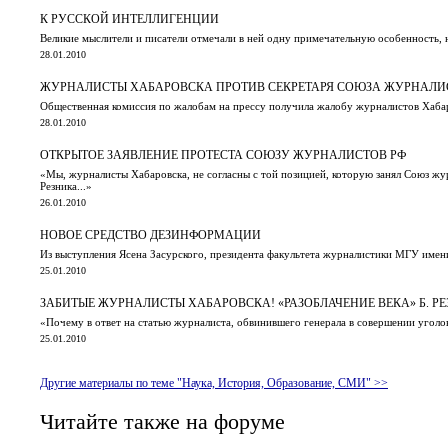
К РУССКОЙ ИНТЕЛЛИГЕНЦИИ
Великие мыслители и писатели отмечали в ней одну примечательную особенность, 
28.01.2010
ЖУРНАЛИСТЫ ХАБАРОВСКА ПРОТИВ СЕКРЕТАРЯ СОЮЗА ЖУРНАЛИ
Общественная комиссия по жалобам на прессу получила жалобу журналистов Хабар
28.01.2010
ОТКРЫТОЕ ЗАЯВЛЕНИЕ ПРОТЕСТА СОЮЗУ ЖУРНАЛИСТОВ РФ
«Мы, журналисты Хабаровска, не согласны с той позицией, которую занял Союз жу
Резника...»
26.01.2010
НОВОЕ СРЕДСТВО ДЕЗИНФОРМАЦИИ
Из выступления Ясена Засурского, президента факультета журналистики МГУ име
25.01.2010
ЗАБИТЫЕ ЖУРНАЛИСТЫ ХАБАРОВСКА! «РАЗОБЛАЧЕНИЕ ВЕКА» Б. Р
«Почему в ответ на статью журналиста, обвинившего генерала в совершении угол
25.01.2010
Другие материалы по теме "Наука, История, Образование, СМИ" >>
Читайте также на форуме