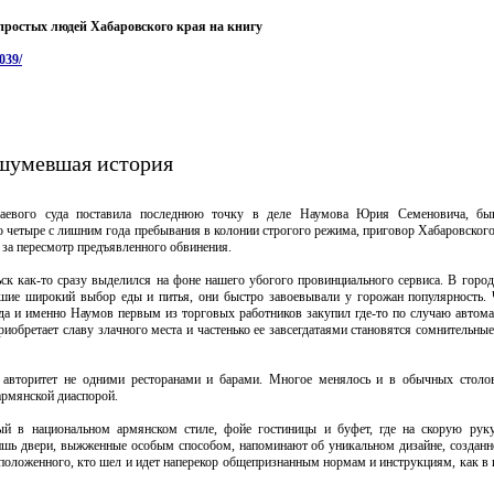
простых людей Хабаровского края на книгу
039/
шумевшая история
раевого суда поставила последнюю точку в деле Наумова Юрия Семеновича, бы
 четыре с лишним года пребывания в колонии строгого режима, приговор Хабаровского 
 за пересмотр предъявленного обвинения.
к как-то сразу выделился на фоне нашего убогого провинциального сервиса. В город
вшие широкий выбор еды и питья, они быстро завоевывали у горожан популярность. 
да и именно Наумов первым из торговых работников закупил где-то по случаю автом
иобретает славу злачного места и частенько ее завсегдатаями становятся сомнительные
 авторитет не одними ресторанами и барами. Многое менялось и в обычных столо
армянской диаспорой.
й в национальном армянском стиле, фойе гостиницы и буфет, где на скорую руку
 лишь двери, выжженные особым способом, напоминают об уникальном дизайне, создан
 положенного, кто шел и идет наперекор общепризнанным нормам и инструкциям, как в и