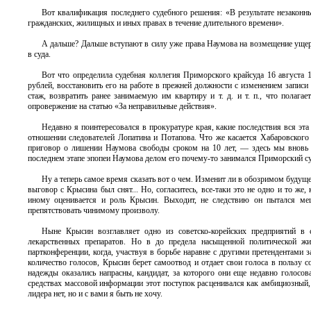
Вот квалификация последнего судебного решения: «В результате незакон
гражданских, жилищных и иных правах в течение длительного времени».
А дальше? Дальше вступают в силу уже права Наумова на возмещение ущер
в суда.
Вот что определила судебная коллегия Приморского крайсуда 16 августа 1
рублей, восстановить его на работе в прежней должности с изменением записи
стаж, возвратить ранее занимаемую им квартиру и т. д. и т. п., что полага
опровержение на статью «За неправильные действия».
Недавно я поинтересовался в прокуратуре края, какие последствия вся эт
отношении следователей Лопатина и Потапова. Что же касается Хабаровского
приговор о лишении Наумова свободы сроком на 10 лет, — здесь мы вновь ст
последнем этапе эпопеи Наумова делом его почему-то занимался Приморский су
Ну а теперь самое время сказать вот о чем. Изменит ли в обозримом будущ
выговор с Крысина был снят... Но, согласитесь, все-таки это не одно и то же
иному оценивается и роль Крысин. Выходит, не следствию он пытался меш
препятствовать чинимому произволу.
Ныне Крысин возглавляет одно из советско-корейских предприятий в
лекарственных препаратов. Но в до предела насыщенной политической ж
партконференции, когда, участвуя в борьбе наравне с другими претендентами
количество голосов, Крысин берет самоотвод и отдает свои голоса в польз
надежды оказались напрасны, кандидат, за которого они еще недавно голосов
средствах массовой информации этот поступок расценивался как амбициозный, 
лидера нет, но и с вами я быть не хочу.