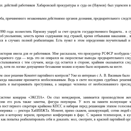
ных действий работников Хабаровской прокуратуры и суда он (Наумов) был ущемлен в
ба, причиненного незаконными действиями органов дознания, предварительного следст
990 года: возместить Наумову ущерб за счет средств государственного бюджета... в с
 об увольнении, зачесть время содержания под стражей, время отбывания наказания...
ется в случаях полной реабилитации. Есть пункт в этом определении поучительный и 
а история имела для ее работников. Мне рассказали, что прокуратор РСФСР возбудила 
 краевого суда — ведь это он опирался на скороспелые выводы предварительного сле
алкиваемся с тем случаем, когда суд остается в стороне, крайним оказывается след
д, хотя по логике допущенное беззаконие можно и нужно было исправить на месте.
ем свое решение Комитет партийного контроля? Уже из интервью с А. В. Васиным было 
, когда наказание признается необоснованным. Ведь в свете последних судебных решен
ать и выгораживать преступника, а защищал человека от необоснованного пресле
 системе концерна «ЭКСПА». Он стал менеджером, занимается производством же
изни его роль также заметна, фигура популярна. У всех на памяти волнующие 
 за пост первого секретаря крайкома КПСС и набирая перед решающим этапом голосов
у соперника — ректора ХабИИЖТа. Момент, прямо скажем, шокирующий, сотни людей 
али и которому верили, превратил конференцию в фарс. С экранов телевизоров, в ку
как попытка реабилитировать себя и доказать: мол, смотрите, в красной партийной ор