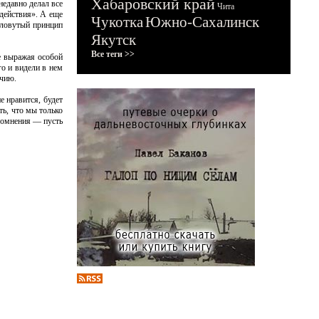
Хабаровский край
недавно делал все
Чита
 действия». А еще
Чукотка
Южно-Сахалинск
словутый принцип
Якутск
Все теги >>
е выражая особой
го и видели в нем
учию.
 нравится, будет
ть, что мы только
 сомнения — пусть