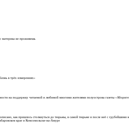
 с материка не проживешь
изнь в трёх измерениях»
жности на поддержку читаемой и любимой многими жителями полуострова газеты «Абориг
описано, как пришлось столкнуться до тюрьмы, в самой тюрьме и после неё с грубейшими
Хабаровском крае и Комсомольске-на-Амуре