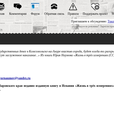
хив
Комментарии
Форум
Обратная связь
Правила
Поддержать проект
М
Приглашаем к обсуждению:
Трил
Надоела реклама? Зарегистри
ск
осударственных денег в Комсомольске-на-Амуре властью города, будет когда-то раскр
сут заслуженное наказание...» Из книги Юрия Наумова «Жизнь в трёх измерениях (С
yurnaumov@yandex.ru
баровского края недавно изданную книгу в Испании «Жизнь в трёх измерениях
.