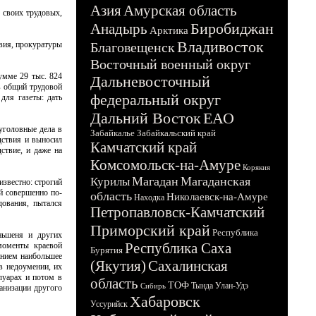
Азия
Амурская область
 своих трудовых,
Биробиджан
Анадырь
Арктика
Владивосток
вия, прокуратуры
Благовещенск
Восточный военный округ
умме 29 тыс. 824
Дальневосточный
 в общий трудовой
федеральный округ
для газеты: дать
Дальний Восток
ЕАО
уголовные дела в
Забайкалье
Забайкальский край
дствия и выносил
Камчатский край
ствие, и даже на
Комсомольск-на-Амуре
Корякия
Магадан
Магаданская
Курилы
известно: строгий
ий совершенно по-
область
Николаевск-на-Амуре
Находка
дования, пытался
Петропавловск-Камчатский
Приморский край
Республика
ньшеня и других
Республика Саха
моменты краевой
Бурятия
анием наибольшее
(Якутия)
Сахалинская
в недоумении, их
луарах и потом в
область
ТОФ
Тында
Улан-Удэ
Сибирь
ганизации другого
Хабаровск
Уссурийск