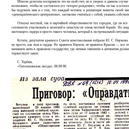
Многие делегаты восприняли это на свой счет, но я уверен: в данном случае
возможное, чтобы не состоялось его «второе рождение», чтобы он так и осталс
бы подумать нам и о том, что каждый человек в решающие минуты своей жиз
«демократического централизма», заставляя считаться с собой, уважать собствен
Отказал местной, так и партийной общественности тех городов, где он вс
готовности участвовать в нелегкой и зачастую не очень честной борьбе. Но л
настоящего лидера и просто такого человека, который в экстремальной ситуаци
Кстати, депутатом краевого Совета комсомольчане избрали Ю. С. Наумова 
ну просто, как нож в сердце. Не нравится Наумов, не нравится Крысин — все э
начинаем жить в правовом государстве, где личные симпатии к антипатии должны
торжествует закон.
С. Торбин,
«Тихоокеанская звезда», 08.09.90.