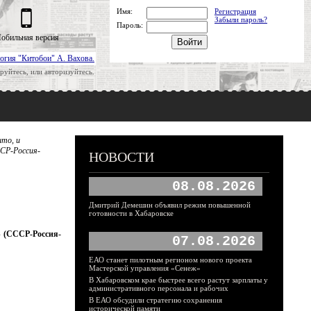
Имя:
Регистрация
Забыли пароль?
Пароль:
обильная версия
огия "Китобои" А. Вахова.
руйтесь, или авторизуйтесь.
ыто, и
ССР-Россия-
НОВОСТИ
08.08.2026
Дмитрий Демешин объявил режим повышенной
готовности в Хабаровске
» (СССР-Россия-
07.08.2026
ЕАО станет пилотным регионом нового проекта
Мастерской управления «Сенеж»
В Хабаровском крае быстрее всего растут зарплаты у
административного персонала и рабочих
В ЕАО обсудили стратегию сохранения
исторической памяти