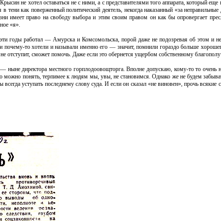
 Крысин не хотел оставаться не с ними, а с представителями того аппарата, который еще 
я в тени как поверженный политический деятель, некогда наказанный «за неправильные
ни имеет право на свободу выбора и этим своим правом он как бы опровергает пре
ное «я».
е эти годы работал — Амурска и Комсомольска, порой даже не подозревая об этом и н
юди почему-то хотели и называли именно его — значит, помнили гораздо больше хороше
и не отступит, сможет помочь. Даже если это обернется ущербом собственному благопол
— ныне директора местного горплодоовощторга. Вполне допускаю, кому-то то очень не
то можно понять, терпимее к людям мы, увы, не становимся. Однако же не будем забыва
 всегда уступать последнему слову суда. И если он сказал «не виновен», прочь всякие