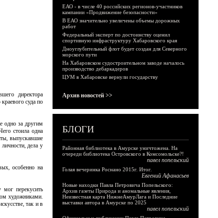
ЕАО - в числе 40 российских регионов-участников
кампании «Продвижение безопасности»
В ЕАО значительно увеличены объемы дорожных
работ
Федеральный эксперт по достоинству оценил
спортивную инфраструктуру Хабаровского края
Дноуглубительный флот будет создан для Северного
морского пути
На Хабаровском судостроительном заводе началось
производство дебаркадеров
ЦУМ в Хабаровске вернули государству
вшего директора
Архив новостей >>
краевого суда по
е одно за другим
БЛОГИ
Чего стоила одна
аты, выпускавшие
 личности, дела у
Районная библиотека в Амурске уничтожена. На
очереди библиотека Островского в Комсомольске?!
павел попельский
вых, особенно на
Голая вечеринка Роснано 2015г. Итог.
Евгений Афанасьев
Новые находки Павла Петровича Попельского:
 мог перекусить
Архив газеты Природа и аномальные явления,
ном художниками.
Неизвестная карта НижнеАмурЛага и Последние
выставки автора в Амурске по 2025
скусстве, так и в
павел попельский