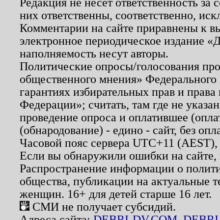
Редакция не несет ответственность за
них ответственны, соответственно, иск
Комментарии на сайте приравнены к в
электронное периодическое издание «Д
наполняемость несут авторы.
Политические опросы/голосования пров
общественного мнения» Федерального з
гарантиях избирательных прав и права
Федерации»; считать, там где не указан
проведение опроса и оплатившее (опл
(обнародование) - едино - сайт, без опл
Часовой пояс сервера UTC+11 (AEST),
Если вы обнаружили ошибки на сайте,
Распространение информации о полити
общества, публикации на актуальные 
женщин. 16+ для детей старше 16 лет.
СМИ не получает субсидий.
Адреса сайта:
DEBRI-DV.COM
,
DEBRI