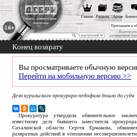
Главная
Разделы
Архив
Коммен
Приглашаем к о
Надоела рек
расширенный пои
Конец возврату
Вы просматриваете обычную версию
Перейти на мобильную версию >>
Дело курильского прокурора-педофила дошло до суда
Прокуратура утвердила обвинительное заклю
известному делу бывшего заместителя прокурора
Сахалинской области Сергея Ермакова, обвиня
развратных действий в отношении несовершеннолет