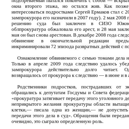
подозреваемый пытался покончить с собой — вскрыл
окна второго этажа, но остался жив. Как позже
интересоваться подростками Сергей Ермаков стал с 2
зампрокурора его назначили в 2007 году). 2 мая 2008 
решению суда был заключен в СИЗО Южно-С
облпрокуратура обжаловала его арест, и 28 мая закл
мая он был снова арестован. В декабре 2008 года след
обвинение в окончательной редакции предъ
инкриминировали 72 эпизода развратных действий с п
Ознакомление обвиняемого с семью томами дела н
Только в апреле 2009 года следствию удалось убе
зампрокурора действительно долго читает. 
возвращалось от прокурора к следствию — в июне и в 
Родственники подростков, пострадавших от э
обращались к депутатам Госдумы и Совета федерации
«прокуратура затягивает передачу этого уголовного де
неприкрытого желания прокуратуры области вытащи
клетки,— писала одна из женщин,— не допустить
передачи этого дела в суд». Обращения были переда
очевидно, это сыграло определенную роль.