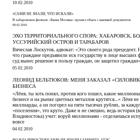
10.02.2010
«САМИ НЕ ЗНАЛИ, ЧТО ИСКАЛИ»
В хабаровском филиале «Банка Москвы» прошел обыск с выемкой документов
09.02.2010
ЭХО ТЕРРИТОРИАЛЬНОГО СПОРА: ХАБАРОВСК, Б
УССУРИЙСКИЙ ОСТРОВ И ТАРАБАРОВ
Вячеслав Лоскутов, адвокат: «Это своего рода прецедент. Н
что граждане предъявили иск государству в лице высших 
суд вынес решение в пользу граждан, он защитил гражда
05.02.2010
ЛЕОНИД БЕЛЬТЮКОВ: МЕНЯ ЗАКАЗАЛ «СИЛОВИК
БИЗНЕСА
«Лёня, ты хоть понял, против кого пошел, какие миллион
бизнесе и на рынке цветных металлов крутятся...» Лёня не
миллиарды, а он погорел на пяти тысячах рублях, за кажд
«поселения», это круто. Даже и не смешно, ведь история (
Владивостока) учит: воруй миллионами - отделаешься исп
вовсе
04.02.2010
ВО ВЛАДИВОСТОКЕ УКРАЛИ ЗЕМЛИ САММИТА АТЭС