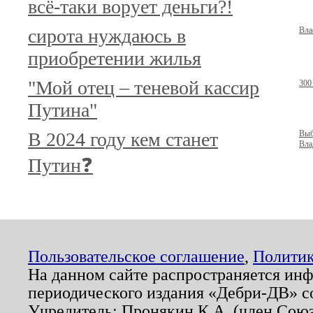
всё-таки ворует деньги?!
сирота нуждаюсь в
Вла
приобретении жилья
"Мой отец – теневой кассир
300
Путина"
В 2024 году кем станет
Выб
Вла
Путин❓
Пользовательское соглашение
,
Политик
На данном сайте распространяется ин
периодического издания «Дебри-ДВ» с
Учредитель: Пронякин К.А. (член Союз