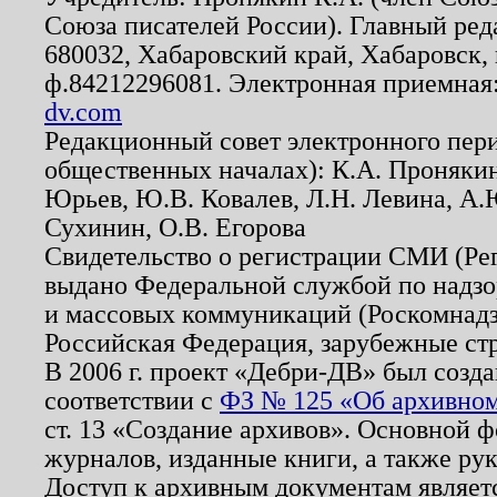
Союза писателей России). Главный ред
680032, Хабаровский край, Хабаровск, п
ф.84212296081. Электронная приемная
dv.com
Редакционный совет электронного пер
общественных началах): К.А. Проняки
Юрьев, Ю.В. Ковалев, Л.Н. Левина, А.
Сухинин, О.В. Егорова
Свидетельство о регистрации СМИ (Р
выдано Федеральной службой по надзо
и массовых коммуникаций (Роскомнадзо
Российская Федерация, зарубежные ст
В 2006 г. проект «Дебри-ДВ» был созда
соответствии с
ФЗ № 125 «Об архивном
ст. 13 «Создание архивов». Основной ф
журналов, изданные книги, а также ру
Доступ к архивным документам являетс