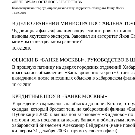
«ДЕЛО ВРАЧА» ОСТАЛОСЬ БЕЗ СОСТАВА
Благовещенский горсуд оправдал экс-главу амурского облздрава Нину Лесик
11.02.2010
В ДЕЛЕ О РАНЕНИИ МИНИСТРА ПОСТАВЛЕНА ТОЧ
Чудовищная фальсификация вокруг министровых штанов.
выводы якутского эксперта. Завоевал ли авторитет Яков Ст
мнимом огнестрельном ранении?
10.02.2010
ОБЫСКИ В «БАНКЕ МОСКВЫ». РУКОВОДСТВО В
В прошлую пятницу на дверях городских отделений Хаба
красовались объявления: «Банк временно закрыт» Стоит л
вкладчикам после внезапных обысков в хабаровском фили
10.02.2010
КРЕДИТНЫЕ ШОУ В «БАНКЕ МОСКВЫ»
Учреждение закрывалось на обыски до ночи. Кстати, это 
скандал, который бросает тень на хабаровский филиал «Б
Публикация 2005 г. вышла под заголовком «Кидалово» по-
истории роль посредника между банком и обманутым полу
хабаровский бизнесмен Александр Бейдерман (ныне покой
киллером 31 декабря 2003 г. прямо у своего офиса)