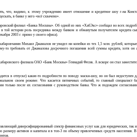
ь, что, видимо, к этому учреждению имеет отношение и кредитное шоу г-на Конста
ескать, в банке у него «всё схвачено».
абаровский филиал «Банка Москвы». Об одной из них «ХабЭкс» сообщал во всех подроб
 в той истории роль посредника между банком и обманутым получателем кредита сы
кабря 2003 г. прямо у своего офиса).
абаровчанин Михаил Джамалов не увидел ни копейки из тех 1,5 млн. рублей, которые
му-то требовать от Джамалова досрочного погашения всей суммы кредита, хотя он 
а хабаровского филиала ОАО «Банк Москвы» Геннадий Фесик. А вскоре он стал заместит
одится в отпуске) какие-то подробности по поводу маски-шоу, но он был недоступен д
мальном своем режиме. Что касается пятничных событий, то главный специалист б
ии только после их согласования с руководством банка. Что ж подождем согласован
авляющий диверсифицированный спектр финансовых услуг как для юридических, так и 
 размеру активов и капитала и в топ-3 по объему привлеченных средств населения. В
ентов.