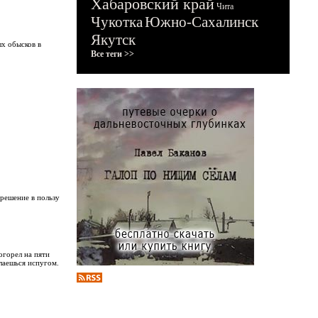
Хабаровский край
Чита
Чукотка
Южно-Сахалинск
Якутск
ых обысков в
Все теги >>
 решение в пользу
огорел на пяти
лаешься испугом.