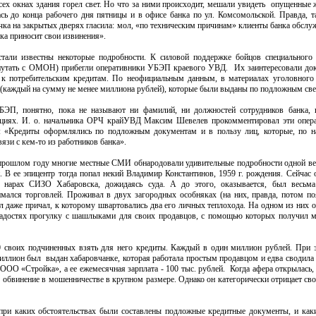
сех окнах здания горел свет. Но что за ними происходит, мешали увидеть опущенные 
сь до конца рабочего дня пятницы и в офисе банка по ул. Комсомольской. Правда, т
чка на закрытых дверях гласила: мол, «по техническим причинам» клиенты банка обслуж
ка приносит свои извинения».
тали известны некоторые подробности. К силовой поддержке бойцов специального
 путать с ОМОН) прибегли оперативники УБЭП краевого УВД. Их заинтересовали до
к потребительским кредитам. По неофициальным данным, в материалах уголовного
 (каждый на сумму не менее миллиона рублей), которые были выданы по подложным св
БЭП, понятно, пока не называют ни фамилий, ни должностей сотрудников банка, 
циях. И. о. начальника ОРЧ крайУВД Максим Шевелев прокомментировал эти опера
: «Кредиты оформлялись по подложным документам и в пользу лиц, которые, по н
язи с кем-то из работников банка».
прошлом году многие местные СМИ обнародовали удивительные подробности одной ве
. В ее эпицентр тогда попал некий Владимир Константинов, 1959 г. рождения. Сейчас
а нарах СИЗО Хабаровска, дожидаясь суда. А до этого, оказывается, был весьм
мался торговлей. Проживал в двух загородных особняках (на них, правда, потом по
л даже причал, к которому швартовались два его личных теплохода. На одном из них 
радостях прогулку с шашлыками для своих продавцов, с помощью которых получил
0 своих подчиненных взять для него кредиты. Каждый в один миллион рублей. При
ллион был выдан хабаровчанке, которая работала простым продавцом и едва сводила 
 ООО «Стройка», а ее ежемесячная зарплата - 100 тыс. рублей. Когда афера открылась,
 обвинение в мошенничестве в крупном размере. Однако он категорически отрицает св
при каких обстоятельствах были составлены подложные кредитные документы, и ка