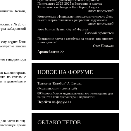
Официальные публикации Павла Петровича
Попельского 2023-2025 в Болгарии, в газетах
Тихоокеанская Звезда и Наш Город Амурск
павел попельский
нтинова. Кстати,
Комсомольск официально продолжает отмечать День
памяти жертв сталинских репрессий: задумаемся...
павел попельский
ностях в № 28 от
грал хабаровский
Кого боится Путин: Сергей Фургал
Евгений Афанасьев
Повышение платы в автобусах за проезд: кто виноват,
 ему ссудил Банк
и что делать?
Олег Паньков
аккуратно вносил
Архив блогов >>
елем гендиректора
НОВОЕ НА ФОРУМЕ
ля комментариев.
анка по связям с
ия и дальнейшего
Трилогия "Китобои" А. Вахова.
Охранник спит - смена идёт
80% российского медиаконтента это телевидение для
пациентов психдиспансера и наркологии.
Перейти на форум >>
для частных лиц.
ОБЛАКО ТЕГОВ
 настоящее время