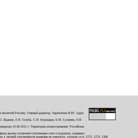
 писателей России). Главный редактор: Харитонова И.Ю. Адрес
Ю. Жданов, Е.Н. Голубь, С.Н. Бурындин, Б.М. Сухинин, О.В.
надзор) 16.06.2011 г. Территория распространения: Российская
й фонд архива составляют публикации газет и журналов, изданные
к частной собственности редакции не относятся, согласно ст.ст. 1275, 1276, 1306