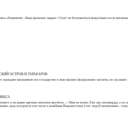
ись объявления: «Банк временно закрыт» Стоит ли беспокоиться вкладчикам после внезапн
СКИЙ ОСТРОВ И ТАРАБАРОВ
что граждане предъявили иск государству в лице высших федеральных органов, но суд вынес
ЗНЕСА
изнесе и на рынке цветных металлов крутятся...» Лёня не понял. Ему про миллиарды, а он п
мешно, ведь история (в том числе и новейшая Владивостока) учит: воруй миллионами - отде