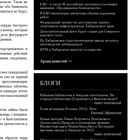
жалюзи. Такая же
ЕАО - в числе 40 российских регионов-участников
ам оба банкомата
кампании «Продвижение безопасности»
иваться не будут,
В ЕАО значительно увеличены объемы дорожных
работ
Федеральный эксперт по достоинству оценил
 отряда быстрого
спортивную инфраструктуру Хабаровского края
кументы, которые
Дноуглубительный флот будет создан для Северного
 дела фигурирует
морского пути
едениям.
На Хабаровском судостроительном заводе началось
производство дебаркадеров
подозреваемых в
ЦУМ в Хабаровске вернули государству
тивные действия
ашим сведениям,
Архив новостей >>
сьма скандальной
 он уже не первый
а преуспевающим
БЛОГИ
явилась табличка
он однажды летом
Районная библиотека в Амурске уничтожена. На
 многомиллионный
очереди библиотека Островского в Комсомольске?!
павел попельский
Голая вечеринка Роснано 2015г. Итог.
 этом займы были
Евгений Афанасьев
концы с концами.
 г-н Константинов
Новые находки Павла Петровича Попельского:
Архив газеты Природа и аномальные явления,
ою причастность к
Неизвестная карта НижнеАмурЛага и Последние
выставки автора в Амурске по 2025
павел попельский
ким образом люди