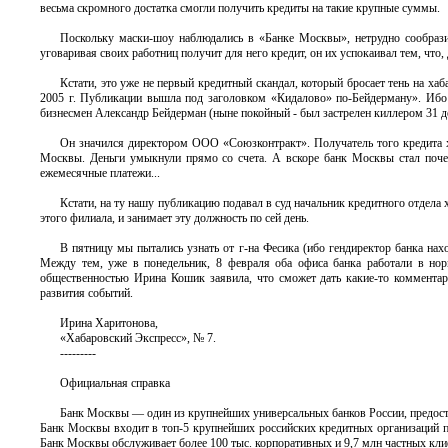
весьма скромного достатка смогли получить кредиты на такие крупные суммы.
Поскольку маски-шоу наблюдались в «Банке Москвы», нетрудно сообразит
уговаривая своих работниц получит для него кредит, он их успокаивал тем, что, д
Кстати, это уже не первый кредитный скандал, который бросает тень на х
2005 г. Публикации вышла под заголовком «Кидалово» по-Бейдерману». Ибо
бизнесмен Александр Бейдерман (ныне покойный - был застрелен киллером 31 де
Он значился директором ООО «Союзконтракт». Получатель того кредита х
Москвы. Деньги умыкнули прямо со счета. А вскоре банк Москвы стал поче
ежемесячные платежи...
Кстати, на ту нашу публикацию подавал в суд начальник кредитного отдел
этого филиала, и занимает эту должность по сей день.
В пятницу мы пытались узнать от г-на Фесика (ибо гендиректор банка нах
Между тем, уже в понедельник, 8 февраля оба офиса банка работали в нор
общественностью Ирина Кошик заявила, что сможет дать какие-то комментар
развития событий.
Ирина Харитонова,
«Хабаровский Экспресс», № 7.
---------
Официальная справка
Банк Москвы — один из крупнейших универсальных банков России, предост
Банк Москвы входит в топ-5 крупнейших российских кредитных организаций по
Банк Москвы обслуживает более 100 тыс. корпоративных и 9,7 млн частных кли