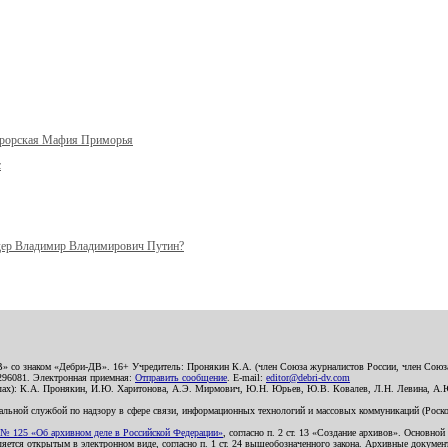
урорская Мафия Приморья
с
ер Владимир Владимирович Путин?
В» со знаком «Дебри-ДВ». 16+ Учредитель: Пронякин К.А. (член Союза журналистов России, член Союза
2296081. Электронная приемная:
Отправить сообщение
. E-mail:
editor@debri-dv.com
алах): К.А. Пронякин, И.Ю. Харитонова, А.Э. Мирмович, Ю.Н. Юрьев, Ю.В. Ковалев, Л.Н. Левина, А.
льной службой по надзору в сфере связи, информационных технологий и массовых коммуникаций (Роском
№ 125 «Об архивном деле в Российской Федерации»
, согласно п. 2 ст. 13 «Создание архивов». Основно
ется открытым в электронном виде, согласно п. 1 ст. 24 вышеобозначенного закона. Архивные документы 