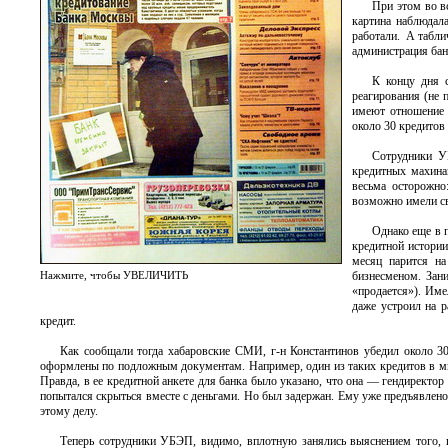
При этом во в
картина наблюдала
работали. А табли
администрация бан
К концу дня с
реагирования (не
имеют отношение 
около 30 кредитов
Сотрудники У
кредитных махина
весьма осторожно
возможно имели св
Однако еще в 
кредитной истории
месяц парится н
Нажмите, чтобы УВЕЛИЧИТЬ
бизнесменом. Зани
«продается»). Име
даже устроил на 
кредит.
Как сообщали тогда хабаровские СМИ, г-н Константинов убедил около 3
оформлены по подложным документам. Например, один из таких кредитов в ми
Правда, в ее кредитной анкете для банка было указано, что она — гендиректор
попытался скрыться вместе с деньгами. Но был задержан. Ему уже предъявлено
этому делу.
Теперь сотрудники УБЭП, видимо, вплотную занялись выяснением того, 