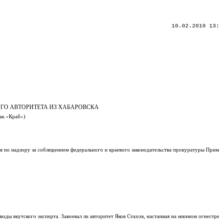
10.02.2010 13
ГО АВТОРИТЕТА ИЗ ХАБАРОВСКА
ак «Краб»)
я по надзору за соблюдением федерального и краевого законодательства прокуратуры Прим
ды якутского эксперта. Завоевал ли авторитет Яков Стахов, настаивая на мнимом огнестр