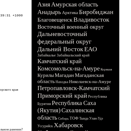
Азия
Амурская область
Биробиджан
Анадырь
Арктика
:39:31 +1000
Владивосток
Благовещенск
Восточный военный округ
Дальневосточный
федеральный округ
Дальний Восток
ЕАО
Забайкалье
Забайкальский край
Камчатский край
Комсомольск-на-Амуре
Корякия
Магадан
Магаданская
Курилы
область
Николаевск-на-Амуре
Находка
Петропавловск-Камчатский
орского края
Приморский край
Республика
Республика Саха
Бурятия
(Якутия)
Сахалинская
область
ТОФ
Тында
Улан-Удэ
Сибирь
Хабаровск
Уссурийск
ельном ранении?