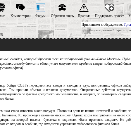
хив
Комментарии
Форум
Обратная связь
Правила
Поддержать проект
М
Приглашаем к обсуждению:
Трил
Надоела реклама? Зарегистри
ск
итный скандал, который бросает тень на хабаровский филиал «Банка Москвы». Публи
посредника между банком и обманутым получателем кредита сыграл хабаровский бизн
у своего офиса)
цу бойцы СОБРа перекрыли все входы и выходы в двух центральных офисов хабар
ы». Там прошли обыски и изъятия документов. Оперативные действия осуществ
возбужденного по фактам кредитного мошенничества, в которых, по некоторым сведени
ков банка.
м нам стало известно около полудня. Позвонил один из наших читателей и сообщил, чт
. Калинина, 83, происходят какие-то маски-шоу. Однако когда мы прибыли на место со
дверь, на которой висела бумажка с надписью: «Банк временно закрыт». Не рабо
ом со входом в особняк, где находится управление хабаровского филиала банка.