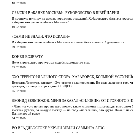
10.02.2010
ОБЫСКИ В «БАНКЕ МОСКВЫ». РУКОВОДСТВО В ШВЕЙЦАРИИ…
В прошлую пятницу на дверях городских отделений Хабаровского филиала красовал
хабаровском филиале «Банка Москвы»?
10.02.2010
«САМИ НЕ ЗНАЛИ, ЧТО ИСКАЛИ»
В хабаровском филиале «Банка Москвы» прошел обыск с выемкой документов
09.02.2010
КОНЕЦ ВОЗВРАТУ
Дело курильского прокурора-педофила дошло до суда
05.02.2010
ЭХО ТЕРРИТОРИАЛЬНОГО СПОРА: ХАБАРОВСК, БОЛЬШОЙ УССУРИЙ
Вячеслав Лоскутов, адвокат: «Это своего рода прецедент. Но дело даже не в том, 
граждан, он защитил граждан» + ВИДЕО
05.02.2010
ЛЕОНИД БЕЛЬТЮКОВ: МЕНЯ ЗАКАЗАЛ «СИЛОВИК» ОТ ИГОРНОГО БИ
«Лёня, ты хоть понял, против кого пошел, какие миллионы и миллиарды в игорном б
тысячах рублях, за каждую тысячу — по году «поселения», это круто. Даже и не с
Или не воруй вовсе
04.02.2010
ВО ВЛАДИВОСТОКЕ УКРАЛИ ЗЕМЛИ САММИТА АТЭС