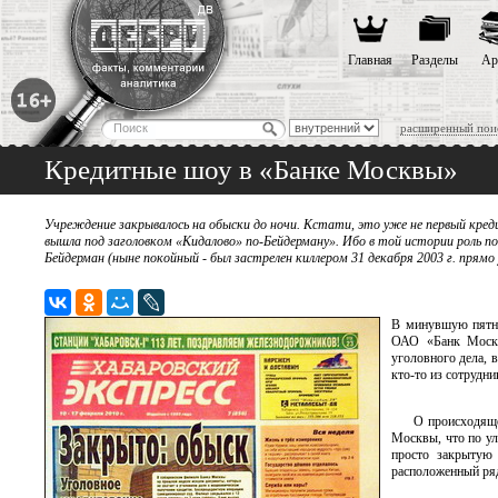
Главная
Разделы
Ар
расширенный пои
Кредитные шоу в «Банке Москвы»
Учреждение закрывалось на обыски до ночи. Кстати, это уже не первый кред
вышла под заголовком «Кидалово» по-Бейдерману». Ибо в той истории роль 
Бейдерман (ныне покойный - был застрелен киллером 31 декабря 2003 г. прямо 
В минувшую пятни
ОАО «Банк Москв
уголовного дела, 
кто-то из сотрудни
О происходяще
Москвы, что по ул
просто закрытую 
расположенный ряд