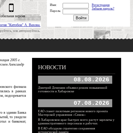
Имя:
Регистрация
Забыли пароль?
Пароль:
обильная версия
огия "Китобои" А. Вахова.
руйтесь, или авторизуйтесь.
кация 2005 г.
есмен Александр
НОВОСТИ
08.08.2026
овского филиала
Дмитрий Демешин объявил режим повышенной
лялись в рамках
готовности в Хабаровске
ям, подозревается
07.08.2026
ЕАО станет пилотным регионом нового проекта
о в здании Банка
Мастерской управления «Сенеж»
бытий, то увидели
В Хабаровском крае быстрее всего растут зарплаты у
тал и банкомат,
административного персонала и рабочих
В ЕАО обсудили стратегию сохранения
исторической памяти