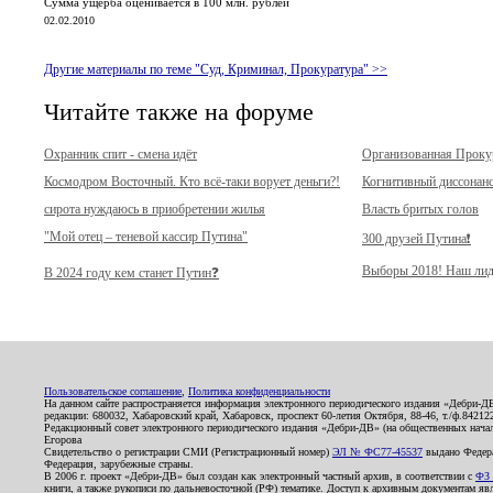
Сумма ущерба оценивается в 100 млн. рублей
02.02.2010
Другие материалы по теме "Суд, Криминал, Прокуратура" >>
Читайте также на форуме
Охранник спит - смена идёт
Организованная Прок
Космодром Восточный. Кто всё-таки ворует деньги?!
Когнитивный диссонан
сирота нуждаюсь в приобретении жилья
Власть бритых голов
"Мой отец – теневой кассир Путина"
300 друзей Путина❗️
Выборы 2018! Наш лид
В 2024 году кем станет Путин❓
Пользовательское соглашение
,
Политика конфиденциальности
На данном сайте распространяется информация электронного периодического издания «Дебри-Д
редакции: 680032, Хабаровский край, Хабаровск, проспект 60-летия Октября, 88-46, т./ф.8421
Редакционный совет электронного периодического издания «Дебри-ДВ» (на общественных нач
Егорова
Свидетельство о регистрации СМИ (Регистрационный номер)
ЭЛ № ФС77-45537
выдано Федера
Федерация, зарубежные страны.
В 2006 г. проект «Дебри-ДВ» был создан как электронный частный архив, в соответствии с
ФЗ 
книги, а также рукописи по дальневосточной (РФ) тематике. Доступ к архивным документам явля