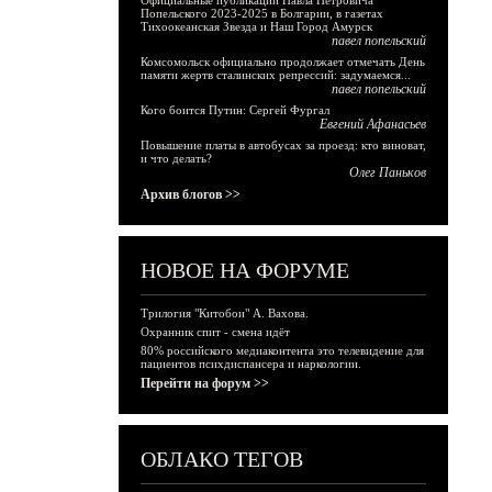
Официальные публикации Павла Петровича
Попельского 2023-2025 в Болгарии, в газетах
Тихоокеанская Звезда и Наш Город Амурск
павел попельский
Комсомольск официально продолжает отмечать День
памяти жертв сталинских репрессий: задумаемся...
павел попельский
Кого боится Путин: Сергей Фургал
Евгений Афанасьев
Повышение платы в автобусах за проезд: кто виноват,
и что делать?
Олег Паньков
Архив блогов >>
НОВОЕ НА ФОРУМЕ
Трилогия "Китобои" А. Вахова.
Охранник спит - смена идёт
80% российского медиаконтента это телевидение для
пациентов психдиспансера и наркологии.
Перейти на форум >>
ОБЛАКО ТЕГОВ