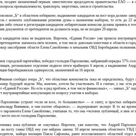
в, позднее назначенный первым заместителем председателя правительства ЕАО — в о
 вопросы промышленности, транспорта, энергетики, связи и строительства.
ояснили „Ъ“ в областном избиркоме, выдвижение кандидатов на пост мэра должно заве
ель с момента опубликования решения думы о назначении выборов, то есть до 22 а
ции либо отказе в регистрации кандидатов избирательная комиссия должна принять в теч
ия документов от претендентов на должность мэра, но не позднее 29 апреля.
их кандидатов пока не выдвигали. Впрочем, «Единая Россия» уже провела внутрипарт
претендентов значилось пять человек, в том числе довольно известные в области и горо
спикер заксобрания области Елена Самойленко и начальник ОВД Биробиджана полковни
нов городской партячейки, победил господин Пархоменко, набравший порядка 57% голо
елищев, региональное отделение подвело итоги праймериз 6 апреля, а выдвижение Анд
нции биробиджанских единороссов, назначенной на 16 апреля.
ишман сообщил вчера „Ъ“, что областные коммунисты пока не определились, будут 
 концу будущей недели. Мы, конечно, хотели бы участвовать. И я считаю, у нас есть 
 «Единой России». Но есть и ряд проблем, в том числе финансовых», — заявил „Ъ“ ли
т внутрипартийные консультации по вопросу участия в выборах.
 Пархоменко устроит «если не всех, то большинство» — и элиту, и простых избирате
ександр Винников, и они плотно общались», — подчеркивает эксперт. В то же время
о парламента Елена Самойленко, учитывая то, что она «человек публичный, и имя ее 
е место после господина Пархоменко.
еемника пока публично не озвучивал. Впрочем, уже известно, что Андрей Пархоме
 на посту главы ОВД ему уже найдена замена: 10 апреля начальник областного УВД
водителя, майора милиции Павла Сафонова, ранее возглавлявшего областной отдел 