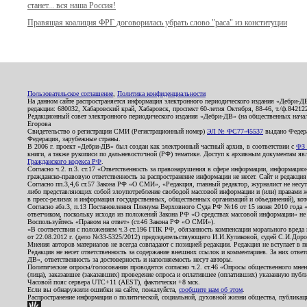
станет... вся наша Россия!
Правящая коалиция ФРГ договорилась убрать слово "раса" из конституции
Пользовательское соглашение
,
Политика конфиденциальности
На данном сайте распространяется информация электронного периодического издания «Дебри-Д
редакции: 680032, Хабаровский край, Хабаровск, проспект 60-летия Октября, 88-46, т./ф.8421
Редакционный совет электронного периодического издания «Дебри-ДВ» (на общественных нач
Егорова
Свидетельство о регистрации СМИ (Регистрационный номер)
ЭЛ № ФС77-45537
выдано Федера
Федерация, зарубежные страны.
В 2006 г. проект «Дебри-ДВ» был создан как электронный частный архив, в соответствии с
ФЗ 
книги, а также рукописи по дальневосточной (РФ) тематике. Доступ к архивным документам явля
Гражданского кодекса РФ
.
Согласно ч.2. п.3. ст.17 «Ответственность за правонарушения в сфере информации, информац
гражданско-правовую ответственность за распространение информации не несет. Сайт и редакци
Согласно пп.3,4,6 ст.57 Закона РФ «О СМИ», «Редакция, главный редактор, журналист не несут
либо представляющих собой злоупотребление свободой массовой информации и (или) правами ж
в пресс-релизах и информация государственных, общественных организаций и объединений), кот
Согласно абз.3, п.13 Постановления Пленума Верховного Суда РФ №16 от 15 июня 2010 года 
ответчиком, поскольку исходя из положений Закона РФ «О средствах массовой информации» не 
Воспользуйтесь «Правом на ответ» (ст.46 Закона РФ «О СМИ»).
«В соответствии с положением ч.3 ст.196 ГПК РФ, обязанность компенсации морального вреда п
от 22.08.2012 г. (дело №33-5325/2012) председательствующего И.И.Куликовой, судей С.И.Дор
Мнения авторов материалов не всегда совпадают с позицией редакции. Редакция не вступает в п
Редакция не несет ответственность за содержание внешних ссылок и комментариев. За них отве
ДВ», ответственность за достоверность и наполняемость несут авторы.
Политические опросы/голосования проводятся согласно ч.2. ст.46 «Опросы общественного мнени
(лица), заказавшее (заказавших) проведение опроса и оплатившее (оплативших) указанную публик
Часовой пояс сервера UTC+11 (AEST), фактически +8 мск.
Если вы обнаружили ошибки на сайте, пожалуйста,
сообщите нам об этом
.
Распространение информации о политической, социальной, духовной жизни общества, публикац