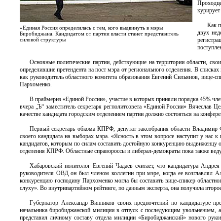
Проходце
курирует
Как п
«Единая Россия определилась с тем, кого выдвинуть в мэры
двух нед
Биробиджана. Кандидатом от партии власти станет представитель
силовой структуры
регистра
поступлен
Основные политические партии, действующие на территории области, сво
определившие претендента на пост мэра от регионального отделения. В списках 
как руководитель областного комитета образования Евгений Сильянов, вице-
Пархоменко.
В праймериз «Единой России», участие в которых приняли порядка 45% чле
вчера „Ъ“ заместитель секретаря регполитсовета «Единой России» Вячеслав Ц
качестве кандидата городским отделением партии должно состояться на конфере
Первый секретарь обкома КПРФ, депутат заксобрания области Владимир Ф
своего кандидата на выборах мэра. «Ясность в этом вопросе наступит у нас к
кандидатов, которым по силам составить достойную конкуренцию выдвиженцу от
отделения КПРФ. Областные справороссы и либерал-демократы пока также веду
Хабаровский политолог Евгений Чадаев считает, что кандидатура Андрея
руководителя ОВД он был членом коллегии при мэре, когда ее возглавлял Ал
конкуренцию господину Пархоменко могла бы составить вице-спикер областног
слуху». Во внутрипартийном рейтинге, по данным эксперта, она получила второ
Губернатор Александр Винников своих предпочтений по кандидатуре пр
начальника биробиджанской милиции в отпуск с последующим увольнением, а
представил личному составу отдела милиции «Биробиджанский» нового руко