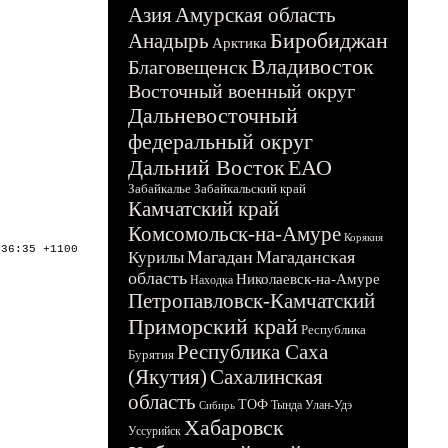
Азия
Амурская область
Биробиджан
Анадырь
Арктика
Владивосток
Благовещенск
Восточный военный округ
Дальневосточный
федеральный округ
Дальний Восток
ЕАО
Забайкалье
Забайкальский край
Камчатский край
Комсомольск-на-Амуре
Корякия
:36:35 +1100
Магадан
Магаданская
Курилы
область
Николаевск-на-Амуре
Находка
Петропавловск-Камчатский
Приморский край
Республика
Республика Саха
Бурятия
(Якутия)
Сахалинская
область
ТОФ
Тында
Улан-Удэ
Сибирь
Хабаровск
Уссурийск