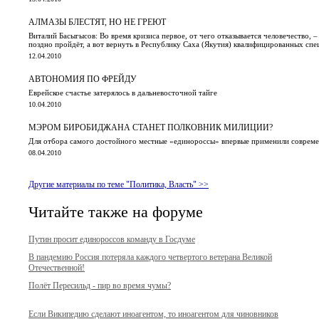
АЛМАЗЫ БЛЕСТЯТ, НО НЕ ГРЕЮТ
Виталий Басыгысов: Во время кризиса первое, от чего отказывается человечество, –
поздно пройдёт, а вот вернуть в Республику Саха (Якутия) квалифицированных спе
12.04.2010
АВТОНОМИЯ ПО ФРЕЙДУ
Еврейское счастье затерялось в дальневосточной тайге
10.04.2010
МЭРОМ БИРОБИДЖАНА СТАНЕТ ПОЛКОВНИК МИЛИЦИИ?
Для отбора самого достойного местные «единороссы» впервые применили соврем
08.04.2010
Другие материалы по теме "Политика, Власть" >>
Читайте также на форуме
Путин просит единороссов команду в Госдуме
В пандемию Россия потеряла каждого четвертого ветерана Великой
Отечественной!
Полёт Пересильд - пир во время чумы?
Если Википедию сделают иноагентом, то иноагентом для чиновников