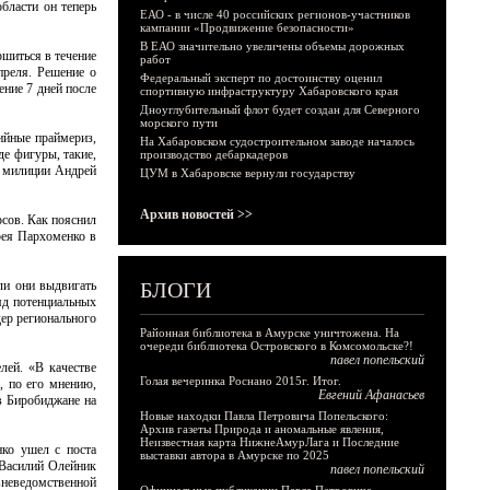
бласти он теперь
ЕАО - в числе 40 российских регионов-участников
кампании «Продвижение безопасности»
В ЕАО значительно увеличены объемы дорожных
ршиться в течение
работ
преля. Решение о
Федеральный эксперт по достоинству оценил
ение 7 дней после
спортивную инфраструктуру Хабаровского края
Дноуглубительный флот будет создан для Северного
морского пути
ийные праймериз,
На Хабаровском судостроительном заводе началось
де фигуры, такие,
производство дебаркадеров
к милиции Андрей
ЦУМ в Хабаровске вернули государству
Архив новостей >>
сов. Как пояснил
рея Пархоменко в
ли они выдвигать
БЛОГИ
ряд потенциальных
дер регионального
Районная библиотека в Амурске уничтожена. На
очереди библиотека Островского в Комсомольске?!
павел попельский
лей. «В качестве
Голая вечеринка Роснано 2015г. Итог.
, по его мнению,
Евгений Афанасьев
в Биробиджане на
Новые находки Павла Петровича Попельского:
Архив газеты Природа и аномальные явления,
Неизвестная карта НижнеАмурЛага и Последние
нко ушел с поста
выставки автора в Амурске по 2025
 Василий Олейник
павел попельский
вневедомственной