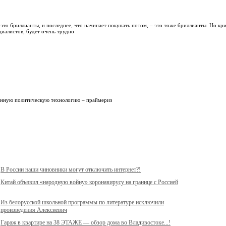
 это бриллианты, и последнее, что начинает покупать потом, – это тоже бриллианты. Но кр
циалистов, будет очень трудно
енную политическую технологию – праймериз
В России наши чиновники могут отключить интернет?!
Китай объявил «народную войну» коронавирусу на границе с Россией
Из белорусской школьной программы по литературе исключили
произведения Алексиевич
Гараж в квартире на 38 ЭТАЖЕ — обзор дома во Владивостоке...!