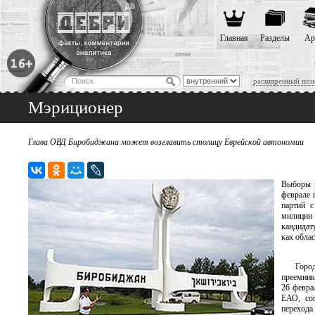
Главная
Разделы
Ар
расширенный пои
Мэриционер
Глава ОВД Биробиджана может возглавить столицу Еврейской автономии
Выборы м
феврале 
партий с
милиции 
кандидат
как облас
Город
преемник
26 февра
ЕАО, сог
перехода