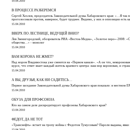
19.04.2010
В ПРОЦЕССЕ РАЗБЕРЕМСЯ
Сергей Хохлов, председатель Законодательной думы Хабаровского края: «…Я так по
проголосовали против, наверное, будет труднее. Видимо, у них в оппозиции есть 
15.04.2010
ВВЕРХ ПО ЛЕСТНИЦЕ, ВЕДУЩЕЙ ВНИЗ?
Лев Звенигородский, обозреватель РИА «Восток-Медиа», «Золотое перо»-2008: «
общества…» - монолог
15.04.2010
ВАМ КОРОНА НЕ ЖМЕТ?
Над мэром Владивостока уже смеются на «Первом канале». «А он что, некоронов
курсе, что ответ знает каждый житель краевого центра: наш мэр коронован, и стра
15.04.2010
А ВЫ, ДРУЗЬЯ, КАК НИ САДИТЕСЬ…
Первое заседание Законодательной думы Хабаровского края показало: в местном ЕР
15.04.2010
ОБУЗА ДЛЯ ПРОФСОЮЗА
Кто на самом деле дискредитирует профсоюзы Хабаровского края?
13.04.2010
ФЕДОТ, ДА НЕ ТОТ
«Транснефть» встает на тропу войны с Федотом Тумусовым? Пароли выданы, явки 
13.04.2010