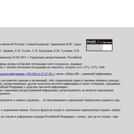
 писателей России). Главный редактор: Харитонова И.Ю. Адрес
Ю. Жданов, Е.Н. Голубь, С.Н. Бурындин, Б.М. Сухинин, О.В.
надзор) 16.06.2011 г. Территория распространения: Российская
й фонд архива составляют публикации газет и журналов, изданные
к частной собственности редакции не относятся, согласно ст.ст. 1275, 1276, 1306
щите информации» (ФЗ-149 от 27.07.06 г.)
архив «Дебри-ДВ», хранящий информацию,
ь и достоинство граждан и организаций, либо ущемляющих права и законные интересы граждан,
ов, распространенных другим средством массовой информации (а также сообщения, переданные
сийской Федерации о средствах массовой информации».
из содержания распространенной информации, распространитель не является надлежащим
ериалов».
редителя и главного редактор», - из апелляционного определения Хабаровского краевого суда
ны к выражению мнения. Блоги и форум не входят в электронное периодическое издание «Дебри-
а участие в референдуме граждан Российской Федерации»; считать, там где не указано: лицо