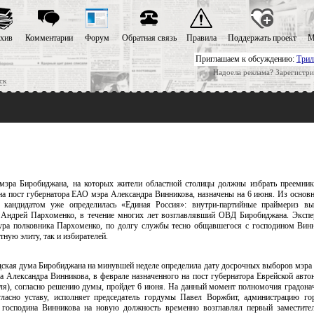
хив
Комментарии
Форум
Обратная связь
Правила
Поддержать проект
М
Приглашаем к обсуждению:
Трил
Надоела реклама? Зарегистри
ск
эра Биробиджана, на которых жители областной столицы должны избрать преемник
на пост губернатора ЕАО мэра Александра Винникова, назначены на 6 июня. Из основ
 кандидатом уже определилась «Единая Россия»: внутри-партийные праймериз вы
Андрей Пархоменко, в течение многих лет возглавлявший ОВД Биробиджана. Экспе
ура полковника Пархоменко, по долгу службы тесно общавшегося с господином Вин
тную элиту, так и избирателей.
ская дума Биробиджана на минувшей неделе определила дату досрочных выборов мэра 
а Александра Винникова, в феврале назначенного на пост губернатора Еврейской автон
ля), согласно решению думы, пройдет 6 июня. На данный момент полномочия градона
ласно уставу, исполняет председатель гордумы Павел Воржбит, администрацию го
 господина Винникова на новую должность временно возглавлял первый заместите