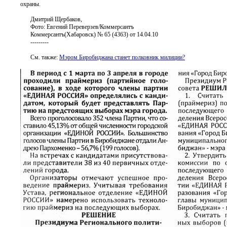
охраны.
Дмитрий Щербаков,
Фото: Евгений Переверзев/Коммерсантъ
Коммерсантъ(Хабаровск) № 65 (4363) от 14.04.10
---------
См. также:
Мэром Биробиджана станет полковник милиции?