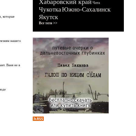
Хабаровский край
Чита
Чукотка
Южно-Сахалинск
Якутск
и, которые
Все теги >>
лезням нашего
нт. Ваня не в
лоде