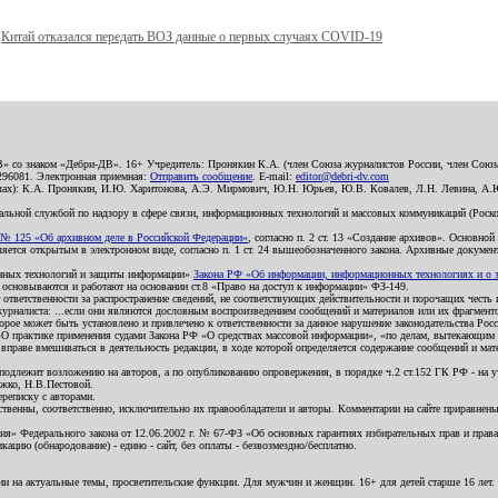
Китай отказался передать ВОЗ данные о первых случаях COVID-19
В» со знаком «Дебри-ДВ». 16+ Учредитель: Пронякин К.А. (член Союза журналистов России, член Союза
2296081. Электронная приемная:
Отправить сообщение
. E-mail:
editor@debri-dv.com
алах): К.А. Пронякин, И.Ю. Харитонова, А.Э. Мирмович, Ю.Н. Юрьев, Ю.В. Ковалев, Л.Н. Левина, А.
льной службой по надзору в сфере связи, информационных технологий и массовых коммуникаций (Роском
№ 125 «Об архивном деле в Российской Федерации»
, согласно п. 2 ст. 13 «Создание архивов». Основно
ется открытым в электронном виде, согласно п. 1 ст. 24 вышеобозначенного закона. Архивные документы 
ионных технологий и защиты информации»
Закона РФ «Об информации, информационных технологиях и о за
я основываются и работают на основании ст.8 «Право на доступ к информации» ФЗ-149.
 ответственности за распространение сведений, не соответствующих действительности и порочащих чест
урналиста: ...если они являются дословным воспроизведением сообщений и материалов или их фрагмент
орое может быть установлено и привлечено к ответственности за данное нарушение законодательства Рос
«О практике применения судами Закона РФ «О средствах массовой информации», «по делам, вытекающим 
вправе вмешиваться в деятельность редакции, в ходе которой определяется содержание сообщений и мат
одлежит возложению на авторов, а по опубликованию опровержения, в порядке ч.2 ст.152 ГК РФ - на уч
ожко, Н.В.Пестовой.
ереписку с авторами.
тственны, соответственно, исключительно их правообладатели и авторы. Комментарии на сайте приравне
я» Федерального закона от 12.06.2002 г. № 67-ФЗ «Об основных гарантиях избирательных прав и права н
ацию (обнародование) - едино - сайт, без оплаты - безвозмездно/бесплатно.
ии на актуальные темы, просветительские функции. Для мужчин и женщин. 16+ для детей старше 16 лет.