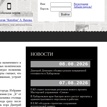
Имя:
Регистрация
Забыли пароль?
Пароль:
обильная версия
огия "Китобои" А. Вахова.
руйтесь, или авторизуйтесь.
НОВОСТИ
а назначенного в
08.08.2026
ных политических
играл полковник
Дмитрий Демешин объявил режим повышенной
рты считают, что
готовности в Хабаровске
никовым, устроит
07.08.2026
ЕАО станет пилотным регионом нового проекта
города. Избрание
Мастерской управления «Сенеж»
омии (см. „Ъ“ от
В Хабаровском крае быстрее всего растут зарплаты у
чальника столицы
административного персонала и рабочих
рода сразу после
В ЕАО обсудили стратегию сохранения
ль мэра Дмитрий
исторической памяти