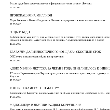
В зале суда были арестованы трое фигурантов «дела мэрии» Якутска
20.05.2010
ПРОВОКАЦИЯ НА МИЛЛИОН
Мэра Большого Камня Владимира Халявко подозревают в вымогательстве взятки
20.05.2010
ОТЦЫ И БЕДЫ
В Хабаровске уже почти два месяца сидит за решеткой отец троих малолетних детей
кармана родителей. Схватился отец за ремень. А сын рассказал в школе о порке
19.05.2010
ГЛАВАРЯМ ДАЛЬНЕВОСТОЧНОГО «ОБЩАКА» СКОСТИЛИ СРОК
ОПС стала организованней, но не преступней
19.05.2010
«ДЕЛО МЭРИИ» ЯКУТСКА ЗА ЧЕТЫРЕ ГОДА ПРИБЛИЗИЛОСЬ К ФИН
17 мая в Верховном суде Якутии приступили к оглашению приговора по одному из
Якутска
17.05.2010
ГОТОВЬТЕ КАМЕРУ ГОНТМАХЕРУ
В краевой суд Камчатки на рассмотрение прибыло знаменитое «крабовое дело», ф
14.05.2010
МЕДКОЛЛЕДЖ В ЯКУТИИ: РАСЦВЕТ КОРРУПЦИИ?
Деньгами распоряжаются директор Д.А. Алексеев, главный бухгалтер Л.Л. Забанова,