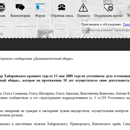
хив
Комментарии
Форум
Обратная связь
Правила
Поддержать проект
М
Приглашаем к обсуждению:
Трил
Надоела реклама? Зарегистри
ск
реступного сообщества «Дальневосточный общак»
р Хабаровского краевого суда от 13 мая 2009 года по уголовному делу в отношен
чный общак», которое на протяжении 10 лет осуществляло свою деятельност
а, Олега Семакина, Олега Шохирева, Олега Завалова, Константина Кошелева, Антона К
пным сообществом и его структурными подразделениями (ч. 1 ст.210 Уголовного ко
лью нападения на граждан и завладения чужим имуществом, осуществления контроля
сточном регионе.
вались в населённых пунктах Хабаровского, Приморского, Камчатского краёв, Саха