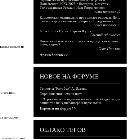
Официальные публикации Павла Петровича
Попельского 2023-2025 в Болгарии, в газетах
Тихоокеанская Звезда и Наш Город Амурск
павел попельский
Комсомольск официально продолжает отмечать День
памяти жертв сталинских репрессий: задумаемся...
павел попельский
Кого боится Путин: Сергей Фургал
Евгений Афанасьев
Повышение платы в автобусах за проезд: кто виноват,
и что делать?
таскал деньги из
Олег Паньков
Архив блогов >>
НОВОЕ НА ФОРУМЕ
Трилогия "Китобои" А. Вахова.
инистрации
Охранник спит - смена идёт
80% российского медиаконтента это телевидение для
пациентов психдиспансера и наркологии.
Перейти на форум >>
да долларов
ОБЛАКО ТЕГОВ
 неизвестно: нет