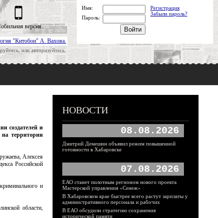
Имя:
Регистрация
Забыли пароль?
Пароль:
обильная версия
огия "Китобои" А. Вахова.
руйтесь, или авторизуйтесь.
НОВОСТИ
ии создателей и
08.08.2026
ь на территории
Дмитрий Демешин объявил режим повышенной
готовности в Хабаровске
ружаева, Алексея
декса Российской
07.08.2026
ЕАО станет пилотным регионом нового проекта
 криминального и
Мастерской управления «Сенеж»
В Хабаровском крае быстрее всего растут зарплаты у
административного персонала и рабочих
линской области,
В ЕАО обсудили стратегию сохранения
исторической памяти