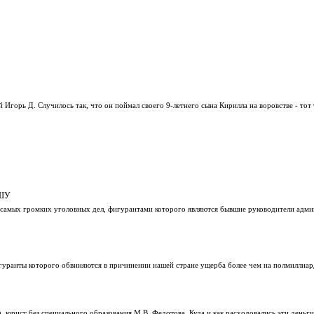
 Игорь Д. Случилось так, что он поймал своего 9-летнего сына Кирилла на воровстве - тот 
ИШУ
 самых громких уголовных дел, фигурантами которого являются бывшие руководители адм
игуранты которого обвиняются в причинении нашей стране ущерба более чем на полмиллиар
 юрист без специального образования М.В. Федотова. Куда и как расходовались эти деньги,