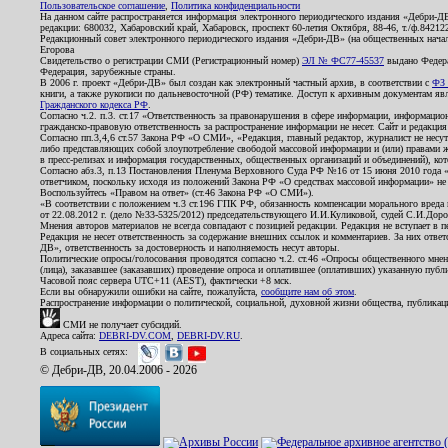
Пользовательское соглашение
,
Политика конфиденциальности
На данном сайте распространяется информация электронного периодического издания «Дебри-Д
редакции: 680032, Хабаровский край, Хабаровск, проспект 60-летия Октября, 88-46, т./ф.8421
Редакционный совет электронного периодического издания «Дебри-ДВ» (на общественных нач
Егорова
Свидетельство о регистрации СМИ (Регистрационный номер)
ЭЛ № ФС77-45537
выдано Федера
Федерация, зарубежные страны.
В 2006 г. проект «Дебри-ДВ» был создан как электронный частный архив, в соответствии с
ФЗ 
книги, а также рукописи по дальневосточной (РФ) тематике. Доступ к архивным документам явля
Гражданского кодекса РФ
.
Согласно ч.2. п.3. ст.17 «Ответственность за правонарушения в сфере информации, информац
гражданско-правовую ответственность за распространение информации не несет. Сайт и редакци
Согласно пп.3,4,6 ст.57 Закона РФ «О СМИ», «Редакция, главный редактор, журналист не несут
либо представляющих собой злоупотребление свободой массовой информации и (или) правами ж
в пресс-релизах и информация государственных, общественных организаций и объединений), кот
Согласно абз.3, п.13 Постановления Пленума Верховного Суда РФ №16 от 15 июня 2010 года 
ответчиком, поскольку исходя из положений Закона РФ «О средствах массовой информации» не 
Воспользуйтесь «Правом на ответ» (ст.46 Закона РФ «О СМИ»).
«В соответствии с положением ч.3 ст.196 ГПК РФ, обязанность компенсации морального вреда п
от 22.08.2012 г. (дело №33-5325/2012) председательствующего И.И.Куликовой, судей С.И.Дор
Мнения авторов материалов не всегда совпадают с позицией редакции. Редакция не вступает в п
Редакция не несет ответственность за содержание внешних ссылок и комментариев. За них отве
ДВ», ответственность за достоверность и наполняемость несут авторы.
Политические опросы/голосования проводятся согласно ч.2. ст.46 «Опросы общественного мнени
(лица), заказавшее (заказавших) проведение опроса и оплатившее (оплативших) указанную публик
Часовой пояс сервера UTC+11 (AEST), фактически +8 мск.
Если вы обнаружили ошибки на сайте, пожалуйста,
сообщите нам об этом
.
Распространение информации о политической, социальной, духовной жизни общества, публикац
СМИ не получает субсидий.
Адреса сайта:
DEBRI-DV.COM
,
DEBRI-DV.RU
.
В социальных сетях:
© Дебри-ДВ, 20.04.2006 - 2026