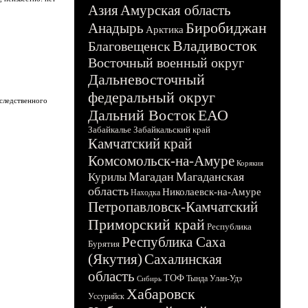
Азия
Амурская область
Биробиджан
Анадырь
Арктика
Владивосток
Благовещенск
Восточный военный округ
Дальневосточный
федеральный округ
следственного
Дальний Восток
ЕАО
Забайкалье
Забайкальский край
Камчатский край
Комсомольск-на-Амуре
Корякия
Магадан
Магаданская
Курилы
область
Николаевск-на-Амуре
Находка
Петропавловск-Камчатский
Приморский край
Республика
Республика Саха
Бурятия
(Якутия)
Сахалинская
область
ТОФ
Тында
Улан-Удэ
Сибирь
Хабаровск
Уссурийск