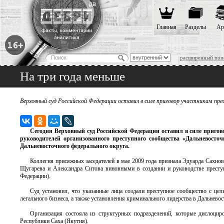
Главная
Разделы
Ар
расширенный пои
На три года меньше
Верховный суд Российской Федерации оставил в силе приговор участникам п
Сегодня Верховный суд Российской Федерации оставил в силе пригово
руководителей организованного преступного сообщества «Дальневосто
Дальневосточного федерального округа.
Коллегия присяжных заседателей в мае 2009 года признала Эдуарда Сахнов
Щугарева и Александра Ситова виновными в создании и руководстве престу
Федерации).
Суд установил, что указанные лица создали преступное сообщество с це
легального бизнеса, а также установления криминального лидерства в Дальнево
Организация состояла из структурных подразделений, которые дислоциро
Республики Саха (Якутия).