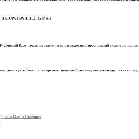
РНАТОРА НАЧНЕТСЯ 12 МАЯ
Т» Дмитрий Ваев, начальник отделения по расследованию преступлений в сфере экономики 
е «партизанскую войну» против правоохранительной системы, которую автор письма считает
урорская Мафия Приморья
с