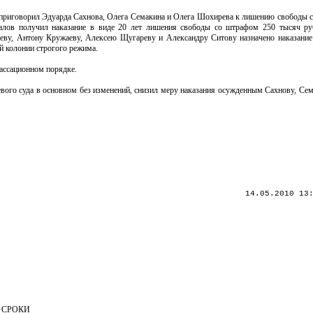
приговорил Эдуарда Сахнова, Олега Семакина и Олега Шохирева к лишению свободы ср
валов получил наказание в виде 20 лет лишения свободы со штрафом 250 тысяч р
ву, Антону Кружаеву, Алексею Щугареву и Александру Ситову назначено наказание 
й колонии строгого режима.
ассационном порядке.
евого суда в основном без изменений, снизил меру наказания осужденным Сахнову, Се
14.05.2010 13
 СРОКИ