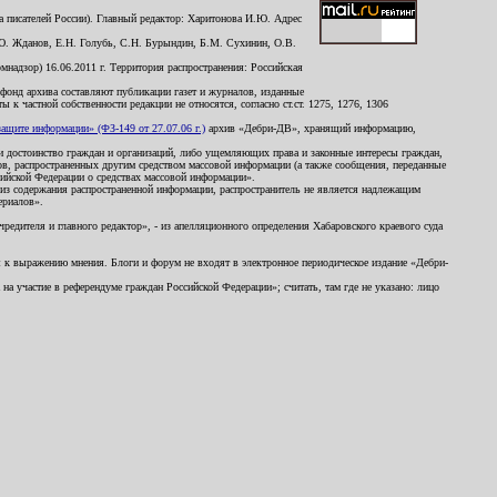
 писателей России). Главный редактор: Харитонова И.Ю. Адрес
Ю. Жданов, Е.Н. Голубь, С.Н. Бурындин, Б.М. Сухинин, О.В.
надзор) 16.06.2011 г. Территория распространения: Российская
й фонд архива составляют публикации газет и журналов, изданные
к частной собственности редакции не относятся, согласно ст.ст. 1275, 1276, 1306
щите информации» (ФЗ-149 от 27.07.06 г.)
архив «Дебри-ДВ», хранящий информацию,
ь и достоинство граждан и организаций, либо ущемляющих права и законные интересы граждан,
ов, распространенных другим средством массовой информации (а также сообщения, переданные
сийской Федерации о средствах массовой информации».
из содержания распространенной информации, распространитель не является надлежащим
ериалов».
редителя и главного редактор», - из апелляционного определения Хабаровского краевого суда
ны к выражению мнения. Блоги и форум не входят в электронное периодическое издание «Дебри-
а участие в референдуме граждан Российской Федерации»; считать, там где не указано: лицо