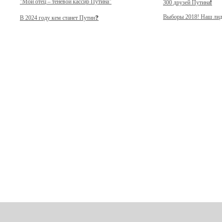
"Мой отец – теневой кассир Путина"
300 друзей Путина❗️
Выборы 2018! Наш лид
В 2024 году кем станет Путин❓