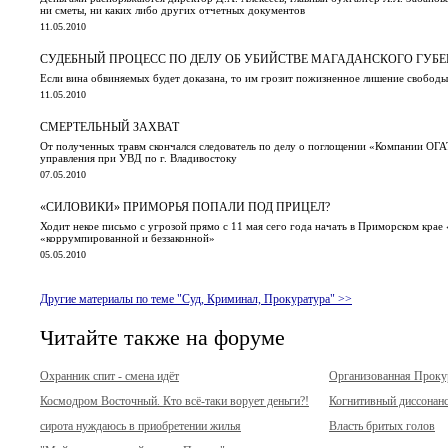
ни сметы, ни каких либо других отчетных документов
11.05.2010
СУДЕБНЫЙ ПРОЦЕСС ПО ДЕЛУ ОБ УБИЙСТВЕ МАГАДАНСКОГО ГУБЕ
Если вина обвиняемых будет доказана, то им грозит пожизненное лишение свободы
11.05.2010
СМЕРТЕЛЬНЫЙ ЗАХВАТ
От полученных травм скончался следователь по делу о поглощении «Компании ОГА
управления при УВД по г. Владивостоку
07.05.2010
«СИЛОВИКИ» ПРИМОРЬЯ ПОПАЛИ ПОД ПРИЦЕЛ?
Ходит некое письмо с угрозой прямо с 11 мая сего года начать в Приморском кра
«коррумпированной и беззаконной»
05.05.2010
Другие материалы по теме "Суд, Криминал, Прокуратура" >>
Читайте также на форуме
Охранник спит - смена идёт
Организованная Прок
Космодром Восточный. Кто всё-таки ворует деньги?!
Когнитивный диссонан
сирота нуждаюсь в приобретении жилья
Власть бритых голов