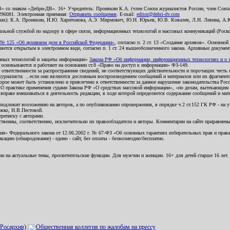
В» со знаком «Дебри-ДВ». 16+ Учредитель: Пронякин К.А. (член Союза журналистов России, член Союза
2296081. Электронная приемная:
Отправить сообщение
. E-mail:
editor@debri-dv.com
алах): К.А. Пронякин, И.Ю. Харитонова, А.Э. Мирмович, Ю.Н. Юрьев, Ю.В. Ковалев, Л.Н. Левина, А.
льной службой по надзору в сфере связи, информационных технологий и массовых коммуникаций (Роском
№ 125 «Об архивном деле в Российской Федерации»
, согласно п. 2 ст. 13 «Создание архивов». Основно
ется открытым в электронном виде, согласно п. 1 ст. 24 вышеобозначенного закона. Архивные документы 
ионных технологий и защиты информации»
Закона РФ «Об информации, информационных технологиях и о за
я основываются и работают на основании ст.8 «Право на доступ к информации» ФЗ-149.
 ответственности за распространение сведений, не соответствующих действительности и порочащих чест
урналиста: ...если они являются дословным воспроизведением сообщений и материалов или их фрагмент
орое может быть установлено и привлечено к ответственности за данное нарушение законодательства Рос
«О практике применения судами Закона РФ «О средствах массовой информации», «по делам, вытекающим 
вправе вмешиваться в деятельность редакции, в ходе которой определяется содержание сообщений и мат
одлежит возложению на авторов, а по опубликованию опровержения, в порядке ч.2 ст.152 ГК РФ - на уч
ожко, Н.В.Пестовой.
ереписку с авторами.
тственны, соответственно, исключительно их правообладатели и авторы. Комментарии на сайте приравне
я» Федерального закона от 12.06.2002 г. № 67-ФЗ «Об основных гарантиях избирательных прав и права н
ацию (обнародование) - едино - сайт, без оплаты - безвозмездно/бесплатно.
ии на актуальные темы, просветительские функции. Для мужчин и женщин. 16+ для детей старше 16 лет.