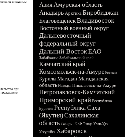
признали виновным
Азия
Амурская область
Биробиджан
Анадырь
Арктика
Владивосток
Благовещенск
Восточный военный округ
Дальневосточный
федеральный округ
Дальний Восток
ЕАО
Забайкалье
Забайкальский край
Камчатский край
Комсомольск-на-Амуре
Корякия
Магадан
Магаданская
Курилы
область
Николаевск-на-Амуре
Находка
тельства при
Петропавловск-Камчатский
 гражданско-
Приморский край
Республика
Республика Саха
Бурятия
(Якутия)
Сахалинская
область
ТОФ
Тында
Улан-Удэ
Сибирь
Хабаровск
Уссурийск