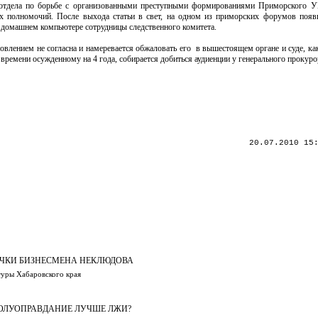
а отдела по борьбе с организованными преступными формированиями Приморского 
 полномочий. После выхода статьи в свет, на одном из приморских форумов появ
на домашнем компьютере сотрудницы следственного комитета.
лением не согласна и намеревается обжаловать его в вышестоящем органе и суде, ка
времени осужденному на 4 года, собирается добиться аудиенции у генерального прокуро
20.07.2010 15
ЧКИ БИЗНЕСМЕНА НЕКЛЮДОВА
туры Хабаровского края
ПОЛУОПРАВДАНИЕ ЛУЧШЕ ЛЖИ?