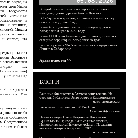
05.08.2026
только в крае, но
мечает сама Мария
В Биробиджане прошел мастер-класс стилиста
го государства
международного уровня Алекса Датского
тей, увеличение
В Хабаровском крае подготовились к возможному
ормированием в
повышению уровня Амура
ния к женщине,
Более 40 социальных выплат проиндексируют в
енностей. Михаил
Хабаровском крае в 2027 году
орских женщинах
Более 1 000 тонн бензина и дизтоплива доставили в
ь и считает, что
северные территории Хабаровского края
Бесплатную сеть Wi-Fi запустили на площади имени
Ленина в Хабаровске
едактор газеты
анина Задорнова
Архив новостей >>
ое высказыванием
ыглядят как
0 (один миллион)
я купить сатирику
БЛОГИ
та РФ в Кремле в
Районная библиотека в Амурске уничтожена. На
а заметила: "Мне
очереди библиотека Островского в Комсомольске?!
павел попельский
Голая вечеринка Роснано 2015г. Итог.
гому нашумевшему
Евгений Афанасьев
следованию особо
рка по сообщению
Новые находки Павла Петровича Попельского:
Архив газеты Природа и аномальные явления,
ом Следственного
Неизвестная карта НижнеАмурЛага и Последние
тствием события
выставки автора в Амурске по 2025
павел попельский