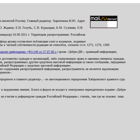
 писателей России). Главный редактор: Харитонова И.Ю. Адрес
Ю. Жданов, Е.Н. Голубь, С.Н. Бурындин, Б.М. Сухинин, О.В.
надзор) 16.06.2011 г. Территория распространения: Российская
й фонд архива составляют публикации газет и журналов, изданные
к частной собственности редакции не относятся, согласно ст.ст. 1275, 1276, 1306
щите информации» (ФЗ-149 от 27.07.06 г.)
архив «Дебри-ДВ», хранящий информацию,
ь и достоинство граждан и организаций, либо ущемляющих права и законные интересы граждан,
ов, распространенных другим средством массовой информации (а также сообщения, переданные
сийской Федерации о средствах массовой информации».
из содержания распространенной информации, распространитель не является надлежащим
ериалов».
редителя и главного редактор», - из апелляционного определения Хабаровского краевого суда
ны к выражению мнения. Блоги и форум не входят в электронное периодическое издание «Дебри-
а участие в референдуме граждан Российской Федерации»; считать, там где не указано: лицо