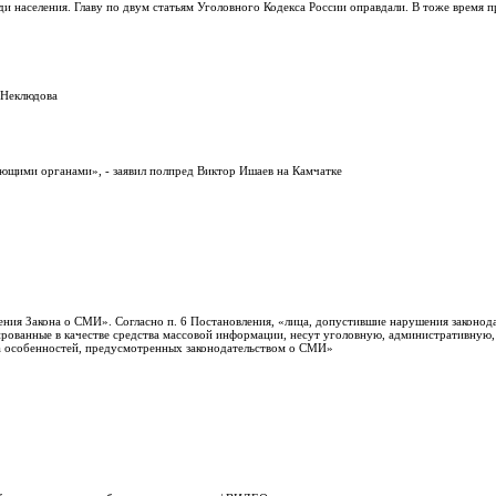
и населения. Главу по двум статьям Уголовного Кодекса России оправдали. В тоже время 
 Неклюдова
ющими органами», - заявил полпред Виктор Ишаев на Камчатке
ия Закона о СМИ». Согласно п. 6 Постановления, «лица, допустившие нарушения законода
ированные в качестве средства массовой информации, несут уголовную, административную,
та особенностей, предусмотренных законодательством о СМИ»