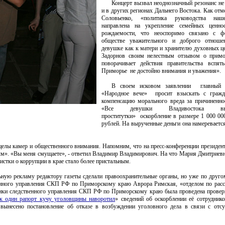
Концерт вызвал неоднозначный резонанс не 
и в других регионах Дальнего Востока. Как от
Соловьенко, «политика руководства наше
направлена на укрепление семейных ценнос
рождаемости, что неоспоримо связано с ф
обществе уважительного и доброго отноше
девушке как к матери и хранителю духовных ц
Задорнов своим нелестным отзывом о прим
поворачивает действия правительства вспят
Приморье не достойно внимания и уважения».
В своем исковом заявлении главный р
«Народное вече» просит взыскать с гражд
компенсацию морального вреда за причиненн
«Все девушки Владивостока в
проститутки» оскорбление в размере 1 000 00
рублей. На вырученные деньги она намереваетс
ицелы камер и общественного внимания. Напомним, что на пресс-конференции президен
м». «Вы меня смущаете», - ответил Владимир Владимирович. На что Мария Дмитриевн
истки о коррупции в крае стало более пристальным.
ельную рекламу редактору газеты сделали правоохранительные органы, но уже по дру
енного управления СКП РФ по Приморскому краю Аврора Римская, «отделом по рас
омики следственного управления СКП РФ по Приморскому краю была проведена прове
к один рапорт кучу уголовщины наворотил
» сведений об оскорблении её сотрудник
ынесено постановление об отказе в возбуждении уголовного дела в связи с отсу