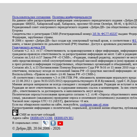
Пользовательское соглашение
,
Политика конфиденциальности
На данном сайте распространяется информация электронного периодического издания «Дебри-Д
редакции: 680032, Хабаровский край, Хабаровск, проспект 60-летия Октября, 88-46, т./ф.8421
Редакционный совет электронного периодического издания «Дебри-ДВ» (на общественных нач
Егорова
Свидетельство о регистрации СМИ (Регистрационный номер)
ЭЛ № ФС77-45537
выдано Федера
Федерация, зарубежные страны.
В 2006 г. проект «Дебри-ДВ» был создан как электронный частный архив, в соответствии с
ФЗ 
книги, а также рукописи по дальневосточной (РФ) тематике. Доступ к архивным документам явля
Гражданского кодекса РФ
.
Согласно ч.2. п.3. ст.17 «Ответственность за правонарушения в сфере информации, информац
гражданско-правовую ответственность за распространение информации не несет. Сайт и редакци
Согласно пп.3,4,6 ст.57 Закона РФ «О СМИ», «Редакция, главный редактор, журналист не несут
либо представляющих собой злоупотребление свободой массовой информации и (или) правами ж
в пресс-релизах и информация государственных, общественных организаций и объединений), кот
Согласно абз.3, п.13 Постановления Пленума Верховного Суда РФ №16 от 15 июня 2010 года 
ответчиком, поскольку исходя из положений Закона РФ «О средствах массовой информации» не 
Воспользуйтесь «Правом на ответ» (ст.46 Закона РФ «О СМИ»).
«В соответствии с положением ч.3 ст.196 ГПК РФ, обязанность компенсации морального вреда п
от 22.08.2012 г. (дело №33-5325/2012) председательствующего И.И.Куликовой, судей С.И.Дор
Мнения авторов материалов не всегда совпадают с позицией редакции. Редакция не вступает в п
Редакция не несет ответственность за содержание внешних ссылок и комментариев. За них отве
ДВ», ответственность за достоверность и наполняемость несут авторы.
Политические опросы/голосования проводятся согласно ч.2. ст.46 «Опросы общественного мнени
(лица), заказавшее (заказавших) проведение опроса и оплатившее (оплативших) указанную публик
Часовой пояс сервера UTC+11 (AEST), фактически +8 мск.
Если вы обнаружили ошибки на сайте, пожалуйста,
сообщите нам об этом
.
Распространение информации о политической, социальной, духовной жизни общества, публикац
СМИ не получает субсидий.
Адреса сайта:
DEBRI-DV.COM
,
DEBRI-DV.RU
.
В социальных сетях:
© Дебри-ДВ, 20.04.2006 - 2026