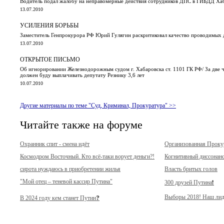
Водитель подал жалобу на неправомерные действия сотрудников ДПС в ГИБДД Хаб
13.07.2010
УСИЛЕНИЯ БОРЬБЫ
Заместитель Генпрокурора РФ Юрий Гулягин раскритиковал качество проводимых 
13.07.2010
ОТКРЫТОЕ ПИСЬМО
Об игнорировании Железнодорожным судом г. Хабаровска ст. 1101 ГК РФ/ За две чу
должен буду выплачивать депутату Резнику 3,6 лет
10.07.2010
Другие материалы по теме "Суд, Криминал, Прокуратура" >>
Читайте также на форуме
Охранник спит - смена идёт
Организованная Прок
Космодром Восточный. Кто всё-таки ворует деньги?!
Когнитивный диссонан
сирота нуждаюсь в приобретении жилья
Власть бритых голов
"Мой отец – теневой кассир Путина"
300 друзей Путина❗️
Выборы 2018! Наш лид
В 2024 году кем станет Путин❓