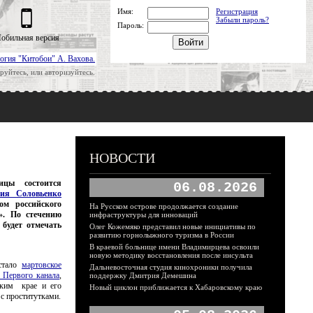
Имя:
Регистрация
Забыли пароль?
Пароль:
обильная версия
огия "Китобои" А. Вахова.
руйтесь, или авторизуйтесь.
НОВОСТИ
цы состоится
06.08.2026
ия Соловьенко
ом российского
На Русском острове продолжается создание
». По стечению
инфраструктуры для инноваций
 будет отмечать
Олег Кожемяко представил новые инициативы по
развитию горнолыжного туризма в России
В краевой больнице имени Владимирцева освоили
новую методику восстановления после инсульта
 стало
мартовское
Дальневосточная студия кинохроники получила
 Первого канала
,
поддержку Дмитрия Демешина
ским крае и его
Новый циклон приближается к Хабаровскому краю
с проститутками.