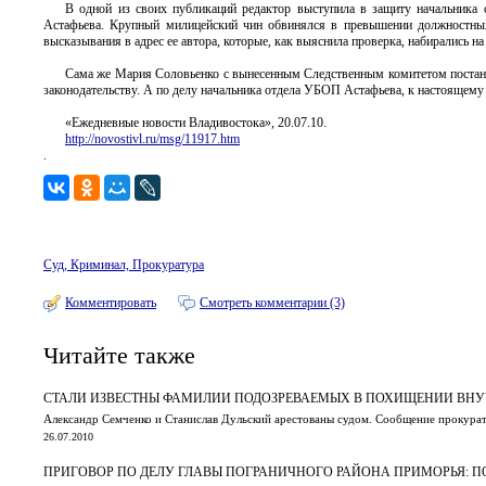
В одной из своих публикаций редактор выступила в защиту начальник
Астафьева. Крупный милицейский чин обвинялся в превышении должностных
высказывания в адрес ее автора, которые, как выяснила проверка, набирались 
Сама же Мария Соловьенко с вынесенным Следственным комитетом постанов
законодательству. А по делу начальника отдела УБОП Астафьева, к настоящему 
«Ежедневные новости Владивостока», 20.07.10.
http://novostivl.ru/msg/11917.htm
.
Суд, Криминал, Прокуратура
Комментировать
Смотреть комментарии (3)
Читайте также
СТАЛИ ИЗВЕСТНЫ ФАМИЛИИ ПОДОЗРЕВАЕМЫХ В ПОХИЩЕНИИ ВНУ
Александр Семченко и Станислав Дульский арестованы судом. Сообщение прокура
26.07.2010
ПРИГОВОР ПО ДЕЛУ ГЛАВЫ ПОГРАНИЧНОГО РАЙОНА ПРИМОРЬЯ: 