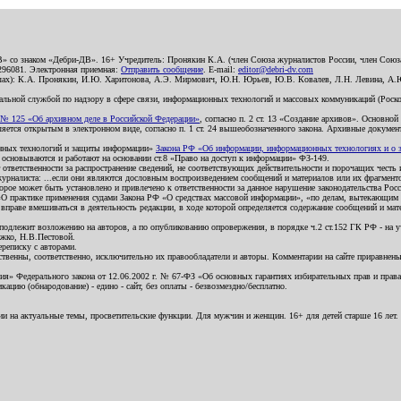
В» со знаком «Дебри-ДВ». 16+ Учредитель: Пронякин К.А. (член Союза журналистов России, член Союза
2296081. Электронная приемная:
Отправить сообщение
. E-mail:
editor@debri-dv.com
алах): К.А. Пронякин, И.Ю. Харитонова, А.Э. Мирмович, Ю.Н. Юрьев, Ю.В. Ковалев, Л.Н. Левина, А.
льной службой по надзору в сфере связи, информационных технологий и массовых коммуникаций (Роском
№ 125 «Об архивном деле в Российской Федерации»
, согласно п. 2 ст. 13 «Создание архивов». Основно
ется открытым в электронном виде, согласно п. 1 ст. 24 вышеобозначенного закона. Архивные документы 
ионных технологий и защиты информации»
Закона РФ «Об информации, информационных технологиях и о за
я основываются и работают на основании ст.8 «Право на доступ к информации» ФЗ-149.
 ответственности за распространение сведений, не соответствующих действительности и порочащих чест
урналиста: ...если они являются дословным воспроизведением сообщений и материалов или их фрагмент
орое может быть установлено и привлечено к ответственности за данное нарушение законодательства Рос
«О практике применения судами Закона РФ «О средствах массовой информации», «по делам, вытекающим 
вправе вмешиваться в деятельность редакции, в ходе которой определяется содержание сообщений и мат
одлежит возложению на авторов, а по опубликованию опровержения, в порядке ч.2 ст.152 ГК РФ - на уч
ожко, Н.В.Пестовой.
ереписку с авторами.
тственны, соответственно, исключительно их правообладатели и авторы. Комментарии на сайте приравне
я» Федерального закона от 12.06.2002 г. № 67-ФЗ «Об основных гарантиях избирательных прав и права н
ацию (обнародование) - едино - сайт, без оплаты - безвозмездно/бесплатно.
ии на актуальные темы, просветительские функции. Для мужчин и женщин. 16+ для детей старше 16 лет.