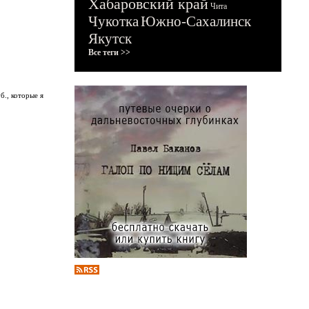
Хабаровский край
Чита
Чукотка
Южно-Сахалинск
Якутск
Все теги >>
б., которые я