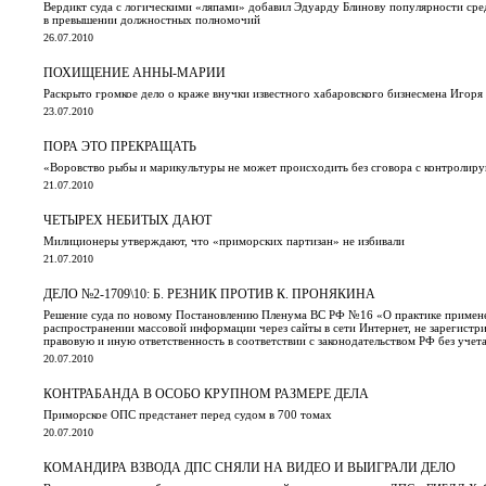
Вердикт суда с логическими «ляпами» добавил Эдуарду Блинову популярности сред
в превышении должностных полномочий
26.07.2010
ПОХИЩЕНИЕ АННЫ-МАРИИ
Раскрыто громкое дело о краже внучки известного хабаровского бизнесмена Игоря
23.07.2010
ПОРА ЭТО ПРЕКРАЩАТЬ
«Воровство рыбы и марикультуры не может происходить без сговора с контролиру
21.07.2010
ЧЕТЫРЕХ НЕБИТЫХ ДАЮТ
Милиционеры утверждают, что «приморских партизан» не избивали
21.07.2010
ДЕЛО №2-1709\10: Б. РЕЗНИК ПРОТИВ К. ПРОНЯКИНА
Решение суда по новому Постановлению Пленума ВС РФ №16 «О практике применен
распространении массовой информации через сайты в сети Интернет, не зарегистр
правовую и иную ответственность в соответствии с законодательством РФ без уче
20.07.2010
КОНТРАБАНДА В ОСОБО КРУПНОМ РАЗМЕРЕ ДЕЛА
Приморское ОПС предстанет перед судом в 700 томах
20.07.2010
КОМАНДИРА ВЗВОДА ДПС СНЯЛИ НА ВИДЕО И ВЫИГРАЛИ ДЕЛО