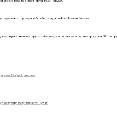
аровского края, но бумага «потерялась»/ ВИДЕО
доследственных проверок и борьбы с коррупцией на Дальнем Востоке
жие, перепечатанные с других сайтов-первоисточников статьи, мне присудили 300 тыс. ру
урорская Мафия Приморья
с
ер Владимир Владимирович Путин?