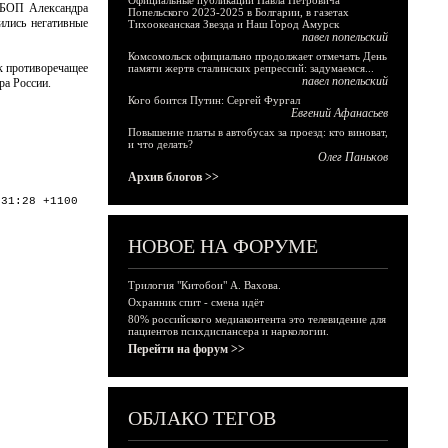
Официальные публикации Павла Петровича
УБОП Александра
Попельского 2023-2025 в Болгарии, в газетах
ились негативные
Тихоокеанская Звезда и Наш Город Амурск
павел попельский
Комсомольск официально продолжает отмечать День
к противоречащее
памяти жертв сталинских репрессий: задумаемся...
павел попельский
ра России.
Кого боится Путин: Сергей Фургал
Евгений Афанасьев
Повышение платы в автобусах за проезд: кто виноват,
и что делать?
Олег Паньков
Архив блогов >>
:31:28 +1100
НОВОЕ НА ФОРУМЕ
Трилогия "Китобои" А. Вахова.
Охранник спит - смена идёт
80% российского медиаконтента это телевидение для
пациентов психдиспансера и наркологии.
Перейти на форум >>
ОБЛАКО ТЕГОВ