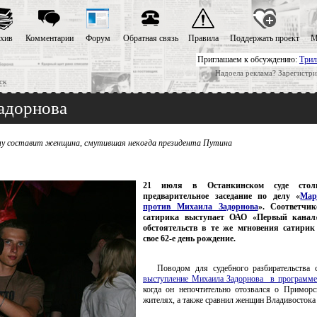
хив
Комментарии
Форум
Обратная связь
Правила
Поддержать проект
М
Приглашаем к обсуждению:
Трил
Надоела реклама? Зарегистри
ск
адорнова
му составит женщина, смутившая некогда президента Путина
21 июля в Останкинском суде столи
предварительное заседание по делу «
Мар
против Михаила Задорнова
». Соответчик
сатирика выступает ОАО «Первый канал
обстоятельств в те же мгновения сатирик
свое 62-е день рождение.
Поводом для судебного разбирательства
выступление Михаила Задорнова в программе
когда он непочтительно отозвался о Примор
жителях, а также сравнил женщин Владивостока 