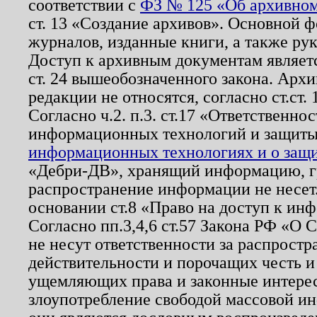
соответствии с
ФЗ № 125 «Об архивном
ст. 13 «Создание архивов». Основной ф
журналов, изданные книги, а также ру
Доступ к архивным документам являетс
ст. 24 вышеобозначенного закона. Арх
редакции не относятся, согласно ст.ст. 
Согласно ч.2. п.3. ст.17 «Ответственн
информационных технологий и защит
информационных технологиях и о защит
«Дебри-ДВ», хранящий информацию, гр
распространение информации не несет.
основании ст.8 «Право на доступ к ин
Согласно пп.3,4,6 ст.57 Закона РФ «О
не несут ответственности за распрост
действительности и порочащих честь и
ущемляющих права и законные интере
злоупотребление свободой массовой ин