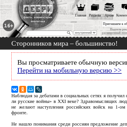
Главная
Разделы
Архив
Коммен
Приглашаем к о
Надоела рек
расширенный пои
Сторонников мира – большинство!
Вы просматриваете обычную версию
Перейти на мобильную версию >>
Наблюдая за дебатами в социальных сетях я получил о
ли русские войны» в ХХI веке? Здравомыслящих люд
не желают наступления российских войск на 1-ом
фронте.
Не нашло понимания среди россиян предложение деп