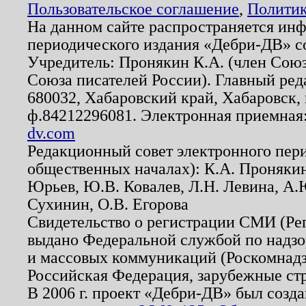
Пользовательское соглашение
,
Политик
На данном сайте распространяется ин
периодического издания «Дебри-ДВ» с
Учредитель: Пронякин К.А. (член Союз
Союза писателей России). Главный ред
680032, Хабаровский край, Хабаровск, п
ф.84212296081. Электронная приемная
dv.com
Редакционный совет электронного пер
общественных началах): К.А. Проняки
Юрьев, Ю.В. Ковалев, Л.Н. Левина, А.
Сухинин, О.В. Егорова
Свидетельство о регистрации СМИ (Р
выдано Федеральной службой по надзо
и массовых коммуникаций (Роскомнадзо
Российская Федерация, зарубежные ст
В 2006 г. проект «Дебри-ДВ» был созда