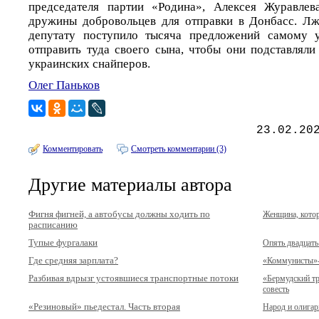
председателя партии «Родина», Алексея Журавлев
дружины добровольцев для отправки в Донбасс. Лж
депутату поступило тысяча предложений самому 
отправить туда своего сына, чтобы они подставляли
украинских снайперов.
Олег Паньков
23.02.20
Комментировать
Смотреть комментарии (3)
Другие материалы автора
Фигня фигней, а автобусы должны ходить по
Женщина, котор
расписанию
Тупые фургалаки
Опять двадцать
Где средняя зарплата?
«Коммунисты»
Разбивая вдрызг устоявшиеся транспортные потоки
«Бермудский тр
совесть
«Резиновый» пьедестал. Часть вторая
Народ и олигар