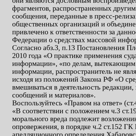
они являются дословным воспроизведе
фрагментов, распространенных другим
сообщения, переданные в пресс-релиза
общественных организаций и объединен
привлечено к ответственности за данн
Федерации о средствах массовой инфо
Согласно абз.3, п.13 Постановления П
2010 года «О практике применения суд
информации», «по делам, вытекающим
информации, распространитель не явл
исходя из положений Закона РФ «О ср
вмешиваться в деятельность редакции, 
сообщений и материалов».
Воспользуйтесь «Правом на ответ» (ст
«В соответствии с положением ч.3 ст.
морального вреда подлежит возложению
опровержения, в порядке ч.2 ст.152 ГК 
апелляционного определения Хабаровско