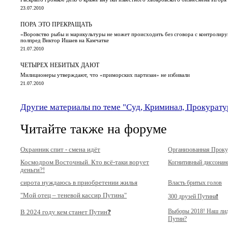
23.07.2010
ПОРА ЭТО ПРЕКРАЩАТЬ
«Воровство рыбы и марикультуры не может происходить без сговора с контролиру
полпред Виктор Ишаев на Камчатке
21.07.2010
ЧЕТЫРЕХ НЕБИТЫХ ДАЮТ
Милиционеры утверждают, что «приморских партизан» не избивали
21.07.2010
Другие материалы по теме "Суд, Криминал, Прокурату
Читайте также на форуме
Охранник спит - смена идёт
Организованная Прок
Космодром Восточный. Кто всё-таки ворует
Когнитивный диссонан
деньги?!
сирота нуждаюсь в приобретении жилья
Власть бритых голов
"Мой отец – теневой кассир Путина"
300 друзей Путина❗️
Выборы 2018! Наш ли
В 2024 году кем станет Путин❓
Путин?