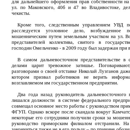
для дальнейшего оформления прав собственности на
ул. по Маковского, 40б и 47 во Владивостоке, де
чекисты.
Кроме того, следственным управлением УВД 
расследуется уголовное дело, возбужденное 
мошенническим путем земельным участком на ул. В
представителей коллектива, свитого в государст
господин Омельченко - в 2009 году был задержан при 
В самом дальневосточном представительстве в
делами царит тревожное затишье. Поговаривают
разговорами о своей отставке Николай Лузганов даж
котором призвал работников не верить инфор
возглавляемом им государственном предприятии.
Два года назад руководитель дальневосточного 
лишался должности в системе федерального предпри
совмещал основное место работы с руководством при
ФГУП. Однако вскоре после скандала вокруг Камчатс
некоторые его сотрудники получили сроки за мошенн
руководство приморским филиалом отстранили. На
закончиться также не в его пользу – по причине обоз