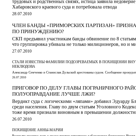
трудовых и родственных связях, истица заявила недовери
Хабаровского краевого суда и потребовала отвода
28.07.2010
ЧЛЕН БАНДЫ «ПРИМОРСКИХ ПАРТИЗАН» ПРИЗНА
ПО ПРИНУЖДЕНИЮ?
СКП предъявил участникам банды обвинение по 8 статья
что группировка убивала не только милиционеров, но и 
27.07.2010
СТАЛИ ИЗВЕСТНЫ ФАМИЛИИ ПОДОЗРЕВАЕМЫХ В ПОХИЩЕНИИ ВНУ
НЕКЛЮДОВА
Александр Семченко и Станислав Дульский арестованы судом. Сообщение прокура
26.07.2010
ПРИГОВОР ПО ДЕЛУ ГЛАВЫ ПОГРАНИЧНОГО РАЙ
ПОЛУОПРАВДАНИЕ ЛУЧШЕ ЛЖИ?
Вердикт суда с логическими «ляпами» добавил Эдуарду Б
среди населения. Главу по двум статьям Уголовного Кодек
тоже время признали виновным в превышении должност
26.07.2010
ПОХИЩЕНИЕ АННЫ-МАРИИ
Раскрыто громкое дело о краже внучки известного хабаровского бизнесмена Игоря