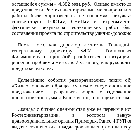
оставшейся суммы - 4,382 млн. руб. Однако вместо де
представители Ростехинвентаризации мотивировали т
работы были «произведены не вовремя», результа
соответствуют ГОСТам, СНиПам и техрегламен
фактически результаты геодезических работ бы
составления проекта по строительству улично-дорожно
После того, как директор агентства Геннади
генеральному директору ФГУП «Ростехинвен
Филимошину с просьбой разобраться в ситуации
решение проблемы Николаю Лузганову, как руководи
представительства.
Дальнейшие события разворачивались таким об
«Бизнес оценки» обращается некое «неустановленн
предложением – разрешить вопрос с задолженно
процентов этой суммы. Естественно, оценщики от тако
Скандал с бизнес оценкой стал уже не первым в и
Ростехинвнтаризации, в котором вынуж
правоохранительные органы Приморья. Ранее ФГУП о
выдаче технических и кадастровых паспортов на нес