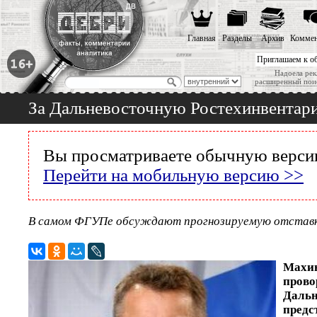
Главная
Разделы
Архив
Коммен
Приглашаем к о
Надоела рек
расширенный пои
За Дальневосточную Ростехинвентар
Вы просматриваете обычную версию
Перейти на мобильную версию >>
В самом ФГУПе обсуждают прогнозируемую отставк
Махи
пров
Дальн
пред