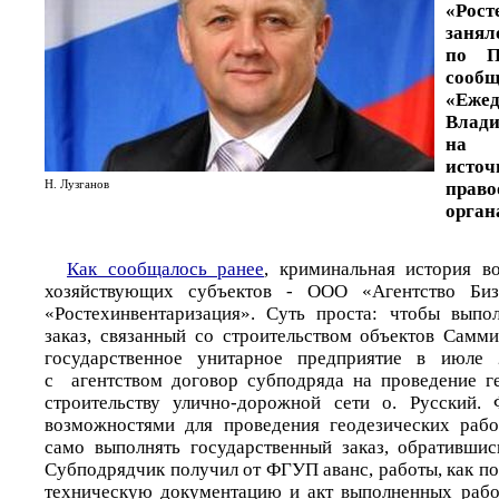
«Рост
занял
по П
со
«Еже
Влади
на 
ис
Н. Лузганов
право
орган
Как сообщалось ранее
, криминальная история в
хозяйствующих субъектов - ООО «Агентство Би
«Ростехинвентаризация». Суть проста: чтобы выпо
заказ, связанный со строительством объектов Самм
государственное унитарное предприятие в июле 
с агентством договор субподряда на проведение г
строительству улично-дорожной сети о. Русский.
возможностями для проведения геодезических рабо
само выполнять государственный заказ, обратившис
Субподрядчик получил от ФГУП аванс, работы, как по
техническую документацию и акт выполненных рабо