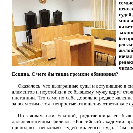
сем
неко
судей
мног
кажет
за
беспр
рассм
жало
нача
ре
чита
Ескина. С чего бы такие громкие обвинения?
Оказалось, что выигранные суды и вступившие в с
алиментов и неустойки к ее бывшему мужу вдруг стал
инстанции. Что само по себе довольно редкое явление
за всем этим стоят непростые отношения ответчика с с
По словам г­жи Ескиной, родственница ее быв
дальневосточном филиале «Российской академии пра
преподают несколько судей краевого суда. Там 