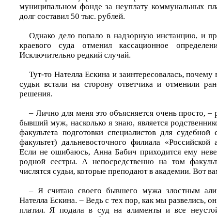
муниципальном фонде за неуплату коммунальных пла
долг составил 50 тыс. рублей.
Однако дело попало в надзорную инстанцию, и п
краевого суда отменил кассационное определен
Исключительно редкий случай.
Тут-то Нателла Ескина и заинтересовалась, почему 
судьи встали на сторону ответчика и отменили ра
решения.
– Лично для меня это объясняется очень просто, –
бывший муж, насколько я знаю, является родственни
факультета подготовки специалистов для судебной
факультет) дальневосточного филиала «Российской 
Если не ошибаюсь, Анна Бабич приходится ему неве
родной сестры. А непосредственно на том факульт
числятся судьи, которые преподают в академии. Вот в
– Я считаю своего бывшего мужа злостным али
Нателла Ескина. – Ведь с тех пор, как мы развелись, о
платил. Я подала в суд на алименты и все неусто