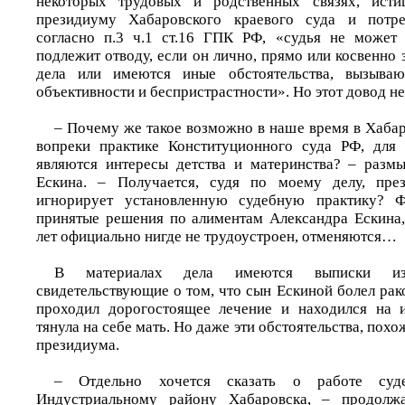
некоторых трудовых и родственных связях, исти
президиуму Хабаровского краевого суда и потре
согласно п.3 ч.1 ст.16 ГПК РФ, «судья не может 
подлежит отводу, если он лично, прямо или косвенно 
дела или имеются иные обстоятельства, вызыва
объективности и беспристрастности». Но этот довод не
– Почему же такое возможно в наше время в Хабар
вопреки практике Конституционного суда РФ, для 
являются интересы детства и материнства? – разм
Ескина. – Получается, судя по моему делу, пре
игнорирует установленную судебную практику? Ф
принятые решения по алиментам Александра Ескина,
лет официально нигде не трудоустроен, отменяются…
В материалах дела имеются выписки из
свидетельствующие о том, что сын Ескиной болел рак
проходил дорогостоящее лечение и находился на и
тянула на себе мать. Но даже эти обстоятельства, похо
президиума.
– Отдельно хочется сказать о работе суд
Индустриальному району Хабаровска, – продолжа