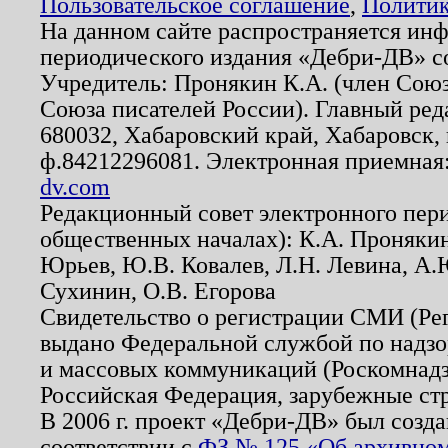
Пользовательское соглашение
,
Политик
На данном сайте распространяется ин
периодического издания «Дебри-ДВ» с
Учредитель: Пронякин К.А. (член Союз
Союза писателей России). Главный ред
680032, Хабаровский край, Хабаровск, п
ф.84212296081. Электронная приемная
dv.com
Редакционный совет электронного пер
общественных началах): К.А. Проняки
Юрьев, Ю.В. Ковалев, Л.Н. Левина, А.
Сухинин, О.В. Егорова
Свидетельство о регистрации СМИ (Р
выдано Федеральной службой по надзо
и массовых коммуникаций (Роскомнадзо
Российская Федерация, зарубежные ст
В 2006 г. проект «Дебри-ДВ» был созда
соответствии с
ФЗ № 125 «Об архивном