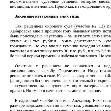
положительные судебные решения, которые вновь
инстанции, отменяются. Прямо как в заколдованном кр
Законные незаконные алименты
Так, решением мирового суда (участок № 13) Ин
Хабаровска еще в прошлом году бывшему мужу исти
была присуждена неустойка – за неуплату алиментов
сумме 450 тыс. рублей. Сумма действительно «уве
гражданина. Но суд вполне гуманно исходил из мин
насчитал алиментщику всего 30 тыс. руб., или по 2,5 ты
большой период времени и набежало так много. Но кто
Ответчик с решением не согласился и по
апелляционную жалобу. Определением Индустриал
решение осталось в силе. Казалось, вряд ли теперь на
(а он должен быть ну очень исключительный и «крича
– «существенным нарушением норм материального
права»). Но тут­то и начинается самое интересное.
В надзорной жалобе ответчик Александр Ескин пиш
размере задолженности по алиментам, умышленно нар
в образовании этой задолженности виновата она сам