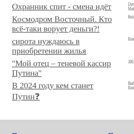
Охранник спит - смена идёт
Орг
Маф
Космодром Восточный. Кто
Ког
всё-таки ворует деньги?!
сирота нуждаюсь в
Вла
приобретении жилья
"Мой отец – теневой кассир
300
Путина"
В 2024 году кем станет
Выб
Вла
Путин❓