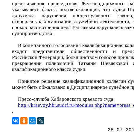
представления председателя Железнодорожного р
указывались факты, подтверждающие, что судья Ше
допускала нарушения процессуального законод
относилась к организации служебной деятельности, 
сроков рассмотрения дел. Тем самым нарушались зак
судопроизводство.
В ходе тайного голосования квалификационная колл
входят представители общественности и предс
Российской Федерации, большинством голосов принял
прекращении полномочий Татьяны Шевляковой 
квалификационного класса судьи.
Принятое решение квалификационной коллегии су
может быть обжаловано в Дисциплинарное судебное п
Пресс-служба Хабаровского краевого суда
http://kraevoy.hbr.sudrf.ru/modules.php?name=pre
.
28.07.20