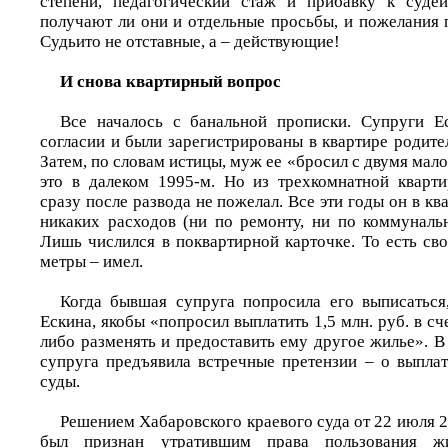
степени, педагогический стаж и прибавку к судей
получают ли они и отдельные просьбы, и пожелания 
Судьито не отставные, а – действующие!
И снова квартирный вопрос
Все началось с банальной прописки. Супруги 
согласии и были зарегистрированы в квартире родит
Затем, по словам истицы, муж ее «бросил с двумя мал
это в далеком 1995-м. Но из трехкомнатной кварт
сразу после развода не пожелал. Все эти годы он в кв
никаких расходов (ни по ремонту, ни по коммуналь
Лишь числился в поквартирной карточке. То есть св
метры – имел.
Когда бывшая супруга попросила его выписаться, 
Ескина, якобы «попросил выплатить 1,5 млн. руб. в сч
либо разменять и предоставить ему другое жилье». 
супруга предъявила встречные претензии – о выплат
суды.
Решением Хабаровского краевого суда от 22 июля 2
был признан утратившим права пользования 