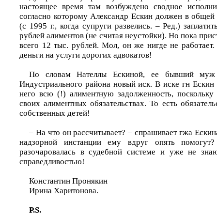
настоящее время там возбуждено сводное исполнит
согласно которому Александр Ескин должен в общей 
(с 1995 г., когда супруги развелись. – Ред.) заплати
рублей алиментов (не считая неустойки). Но пока прис
всего 12 тыс. рублей. Мол, он же нигде не работает.
деньги на услуги дорогих адвокатов!
По словам Нателлы Ескиной, ее бывший муж
Индустриального района новый иск. В иске г­н Ескин
него всю (!) алиментную задолженность, поскольку 
своих алиментных обязательствах. То есть обязател
собственных детей!
– На что он рассчитывает? – спрашивает г­жа Ескина
надзорной инстанции ему вдруг опять помогут
разочаровалась в судебной системе и уже не знаю
справедливостью!
Константин Пронякин
Ирина Харитонова.
P.S.