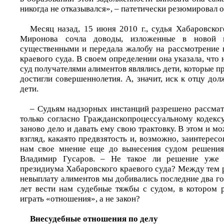
никогда не отказывался», – патетически резюмировал о
Месяц назад, 15 июня 2010 г., судья Хабаровског
Миронова сочла доводы, изложенные в новой 
существенными и передала жалобу на рассмотрение 
краевого суда. В своем определении она указала, что
суд получателями алиментов являлись дети, которые п
достигли совершеннолетия. А, значит, иск к отцу до
дети.
– Судьям надзорных инстанций разрешено рассма
только согласно Гражданско­процессуальному кодекс
заново дело и давать ему свою трактовку. В этом и м
взгляд, какаято предвзятость и, возможно, заинтересо
нам свое мнение еще до вынесения судом решения 
Владимир Гусаров. – Не такое ли решение уже г
президиума Хабаровского краевого суда? Между тем 
невыплату алиментов мы добивались последние два го
лет вести нам судебные тяжбы с судом, в котором
играть «отношения», а не закон?
Внесудебные отношения по делу