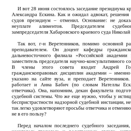
И вот 28 июня состоялось заседание президиума к
Александра Ескина. Как и ожидал адвокат, решения
судов президиум – отменил. Основание: не доказ
неуплате алиментов. Председателем судебн
зампредседателя Хабаровского краевого суда Николай
Так вот, г-­н Веретенников, помимо основной р
преподавателем. Он доцент кафедры гражданск
дальневосточного филиала «Российской академии 
заместитель председателя научно-консультативного со
В члены этого совета входит Андрей Гонч
гражданскоправовых дисциплин академии – именно 
указано на сайте вуза, и преподает Веретенников
работает и Анна Бабич (по словам Нателлы Ески
ответчика). Она, напомним, декан факультета подго
судебной системы. Что же еще нужно, чтобы у истиц
беспристрастности надзорной судебной инстанции, н
так легко удовлетворяют просьбы ответчика и отменя
не в его пользу?
Перед началом последнего судебного заседания