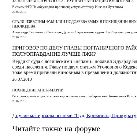
ЗА ДАЛЬНЕВОСТОЧНУЮ РОСТЕХИНВЕНТАРИЗАЦИЮ ВЗЯЛОСЬ ФСБ
В самом ФГУПе обсуждают прогнозируемую отставку Николая Лузганова
26.07.2010
СТАЛИ ИЗВЕСТНЫ ФАМИЛИИ ПОДОЗРЕВАЕМЫХ В ПОХИЩЕНИИ ВНУ
НЕКЛЮДОВА
Александр Семченко и Станислав Дульский арестованы судом. Сообщение прокура
26.07.2010
ПРИГОВОР ПО ДЕЛУ ГЛАВЫ ПОГРАНИЧНОГО РАЙ
ПОЛУОПРАВДАНИЕ ЛУЧШЕ ЛЖИ?
Вердикт суда с логическими «ляпами» добавил Эдуарду Б
среди населения. Главу по двум статьям Уголовного Кодек
тоже время признали виновным в превышении должност
26.07.2010
ПОХИЩЕНИЕ АННЫ-МАРИИ
Раскрыто громкое дело о краже внучки известного хабаровского бизнесмена Игоря
23.07.2010
Другие материалы по теме "Суд, Криминал, Прокурату
Читайте также на форуме