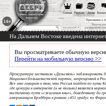
Главная
Разделы
Архив
Коммен
Приглашаем к о
Надоела рек
расширенный пои
На Дальнем Востоке введена интерне
Вы просматриваете обычную версию
Перейти на мобильную версию >>
Прокуратура заставила «Дальсвязь» заблокировать д
Национал-большевистской партии, запрещенной в Рос
Все это говорит о том, что Россия пойдет по пути К
где цензура в интернете (и не только) является нормо
восточному пути «сжигания книг», доведенному до гр
американцем Брэдбери в романе «451 градус по Фаре