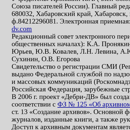
Союза писателей России). Главный ред
680032, Хабаровский край, Хабаровск, п
ф.84212296081. Электронная приемная
dv.com
Редакционный совет электронного пер
общественных началах): К.А. Проняки
Юрьев, Ю.В. Ковалев, Л.Н. Левина, А.
Сухинин, О.В. Егорова
Свидетельство о регистрации СМИ (Р
выдано Федеральной службой по надзо
и массовых коммуникаций (Роскомнадзо
Российская Федерация, зарубежные ст
В 2006 г. проект «Дебри-ДВ» был созда
соответствии с
ФЗ № 125 «Об архивном
ст. 13 «Создание архивов». Основной ф
журналов, изданные книги, а также ру
Доступ к архивным документам являетс