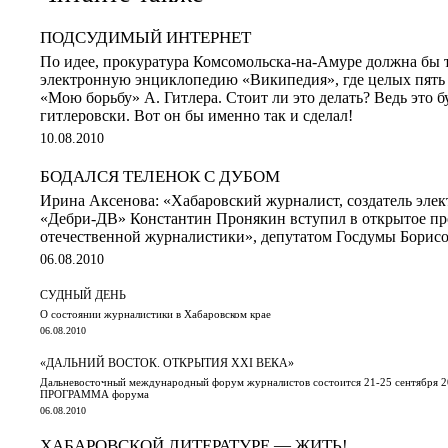
ПОДСУДИМЫЙ ИНТЕРНЕТ
По идее, прокуратура Комсомольска-на-Амуре должна бы т
электронную энциклопедию «Википедия», где целых пять
«Мою борьбу» А. Гитлера. Стоит ли это делать? Ведь это бу
гитлеровски. Вот он бы именно так и сделал!
10.08.2010
БОДАЛСЯ ТЕЛЕНОК С ДУБОМ
Ирина Аксенова: «Хабаровский журналист, создатель элек
«Дебри-ДВ» Константин Пронякин вступил в открытое пр
отечественной журналистики», депутатом Госдумы Борис
06.08.2010
СУДНЫЙ ДЕНЬ
О состоянии журналистики в Хабаровском крае
06.08.2010
«ДАЛЬНИЙ ВОСТОК. ОТКРЫТИЯ XXI ВЕКА»
Дальневосточный международный форум журналистов состоится 21-25 сентября 2
ПРОГРАММА форума
06.08.2010
ХАБАРОВСКОЙ ЛИТЕРАТУРЕ — ЖИТЬ!