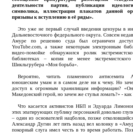
деятельности партии, публикации идеологи
символика, иллюстрации плакатов данной ор
призывы к вступлению в её ряды».
Это уже не первый случай введения цензуры в ин
Дальневосточного федерального округа. Совсем неда
Амуре по решению суда был ограничен доступ
YouTube.com, а также некоторым электронным биб
видео-помойке обнаружился ролик экстремистск
библиотеках – копия не менее экстремистского
Шикльгрубера «Моя борьба».
Вероятно, читать пламенного антисемита 
юношеским умам и в самом деле ни к чему. Но заче
доступ к огромным хранилищам информации? «Оно
Македонский герой, но зачем же стулья ломать?» - как 
Что касается активистов НБП и Эдуарда Лимонов
этих эпатирующих публику персонажей довольно глупо
– один из основателей нацболов, позже отколовшийся
Александр Дугин лет пять назад вел колонку в «Аму
покорный слуга имел честь в то время работать. По