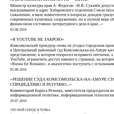
Министр культуры края А. Федосов: «В.В. Сукачёв допуст
высказывание в адрес Хабаровского отделения Союза писат
сожалению, я мало компетентен в вопросах доходов грыз
современных культовых сооружениях, но в полной мере 
финансовом состоянии литературного дела в крае...»
05.08.2010
«Я YOUTUBE НЕ ЗАКРОЮ»
Комсомольский прокурор снова не угодил городским пров
в Центральный районный суд Комсомольска-на-Амуре кас
представление, в котором попросил исправить опечатки, а 
YouTube, ограничить доступ именно к странице, на котор
«Russia for Russians», и аналогично поступить с остальны
05.08.2010
«РЕШЕНИЕ СУДА КОМСОМОЛЬСКА-НА-АМУРЕ С
СПРАВЕДЛИВО И РАЗУМНО...»
Комментарий Бориса Резника, заместителя председателя к
информационной политике, информационным технологиям
29.07.2010
ЭТО МОЙ ГОРОД! И ТОЧКА