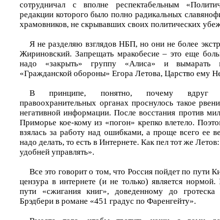
сотрудничал с вполне респектабельным «Полити
редакции которого было полно радикальных славяноф
храмовников, не скрывавших своих политических убе
Я не разделяю взглядов НБП, но они не более экст
Жириновский. Запрещать мракобесие – это еще боль
надо «закрыть» группу «Алиса» и вымарать и
«Гражданской обороны» Егора Летова, Царство ему Н
В принципе, понятно, почему вдруг в
правоохранительных органах проснулось такое рвени
негативной информации. После восстания против мил
Приморье кое-кому из «погон» крепко влетело. Поэт
взялась за работу над ошибками, а проще всего ее ве
надо делать, то есть в Интернете. Как пел тот же Лет
удобней управлять».
Все это говорит о том, что Россия пойдет по пути К
цензура в интернете (и не только) является нормой
пути «сжигания книг», доведенному до гротеска
Брэдбери в романе «451 градус по Фаренгейту».