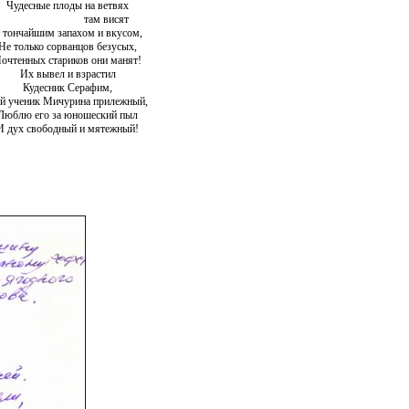
Чудесные плоды на ветвях
там висят
 тончайшим запахом и вкусом,
Не только сорванцов безусых,
очтенных стариков они манят!
Их вывел и взрастил
Кудесник Серафим,
й ученик Мичурина прилежный,
Люблю его за юношеский пыл
И дух свободный и мятежный!