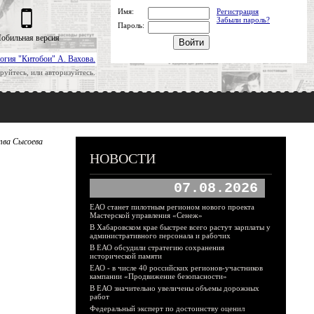
Имя:
Регистрация
Забыли пароль?
Пароль:
обильная версия
огия "Китобои" А. Вахова.
руйтесь, или авторизуйтесь.
тва Сысоева
НОВОСТИ
07.08.2026
ЕАО станет пилотным регионом нового проекта
Мастерской управления «Сенеж»
В Хабаровском крае быстрее всего растут зарплаты у
административного персонала и рабочих
В ЕАО обсудили стратегию сохранения
исторической памяти
ЕАО - в числе 40 российских регионов-участников
кампании «Продвижение безопасности»
В ЕАО значительно увеличены объемы дорожных
работ
Федеральный эксперт по достоинству оценил