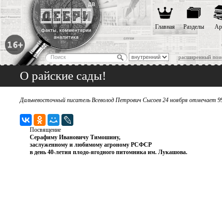
Главная
Разделы
Ар
расширенный пои
О райские сады!
Дальневосточный писатель Всеволод Петрович Сысоев 24 ноября отмечает 99-
Посвящение
Серафиму Ивановичу Тимошину,
заслуженному и любимому агроному РСФСР
в день 40-летия плодо-ягодного питомника им. Лукашова.