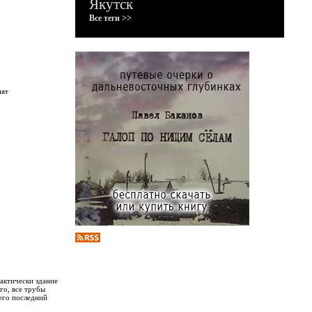
Якутск
Все теги >>
нят
актически здание
го, все трубы
его последний