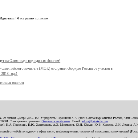
диотизм! Я все равно пописаю...
дут на Олимпиаде под единым флагом!
олимпийского комитета (МОК) отстранил сборную России от участия в
2018 года❗️
делимся опытом
В» со знаком «Дебри-ДВ». 16+ Учредитель: Пронякин К.А. (член Союза журналистов России, член Союза
2296081. Электронная приемная:
Отправить сообщение
. E-mail:
editor@debri-dv.com
алах): К.А. Пронякин, И.Ю. Харитонова, А.Э. Мирмович, Ю.Н. Юрьев, Ю.В. Ковалев, Л.Н. Левина, А.
льной службой по надзору в сфере связи, информационных технологий и массовых коммуникаций (Роском