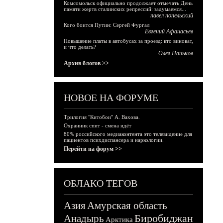
Комсомольск официально продолжает отмечать День
памяти жертв сталинских репрессий: задумаемся...
павел попельский
Кого боится Путин: Сергей Фургал
Евгений Афанасьев
Повышение платы в автобусах за проезд: кто виноват,
и что делать?
Олег Паньков
Архив блогов >>
НОВОЕ НА ФОРУМЕ
Трилогия "Китобои" А. Вахова.
Охранник спит - смена идёт
80% российского медиаконтента это телевидение для
пациентов психдиспансера и наркологии.
Перейти на форум >>
ОБЛАКО ТЕГОВ
Азия
Амурская область
Биробиджан
Анадырь
Арктика