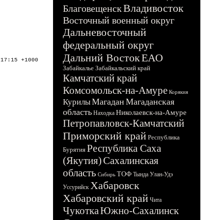
Владивосток
Благовещенск
Восточный военный округ
Дальневосточный
федеральный округ
Дальний Восток
ЕАО
:17:15 +1000
Забайкалье
Забайкальский край
Камчатский край
Комсомольск-на-Амуре
Корякия
Магадан
Магаданская
Курилы
область
Николаевск-на-Амуре
Находка
Петропавловск-Камчатский
Приморский край
Республика
Республика Саха
Бурятия
(Якутия)
Сахалинская
область
ТОФ
Тында
Улан-Удэ
Сибирь
Хабаровск
Уссурийск
Хабаровский край
Чита
Чукотка
Южно-Сахалинск