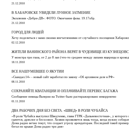
21.12.2010
В ХАБАРОВСКЕ УВИДЕЛИ ЛУННОЕ ЗАТМЕНИЕ
Эксклюзив «Дебри-ДВ»: ФОТО. Окончание фазы. 19.17хбр.
21.12.2010
ГОРОД ДЛЯ ЛЮДЕЙ
Хочу поделиться с вами своими впечатлениями от случайного посещения Хабаровск
02.12.2010
ЖИТЕЛИ ВАНИНСКОГО РАЙОНА ВЕРЯТ В ЧУДОВИЩЕ ИЗ КУЗНЕЦОВ
У монстра три глаза, от 2 до 8 лап (что-то среднее между лапами ящерицы и крокод
18.11.2010
ВСЕ НАШУМЕВШЕЕ О ЯКУТИИ
«Скандал.14» - новый сайт заработал по закону «Об архивном деле в РФ»
08.11.2010
СОХРАНЯЙТЕ КВАТАНЦИИ И ОПЛАЧИВАЙТЕ ПЕРЕВЕС БАГАЖА
Cообщение певицы Валерии на Twitter было растиражировано некорректно
01.11.2010
ДВА РАБОЧИХ ДНЯ БЕЗ СВЕТА. «ШВЕД» В РОЛИ ЧУБАЙСА
«В роли Чубайса выступил Шведченко, глава ГТРК «Дальневосточная», у которого
сыпется, дряхлое и бесхозное. Хозяин проявляется лишь тогда, когда нужно собират
Дома радио вечно текут, что создает угрозу арендаторам. Последний такой приме
бегал по крыше Дома радио три дня»