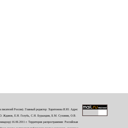
 писателей России). Главный редактор: Харитонова И.Ю. Адрес
Ю. Жданов, Е.Н. Голубь, С.Н. Бурындин, Б.М. Сухинин, О.В.
надзор) 16.06.2011 г. Территория распространения: Российская