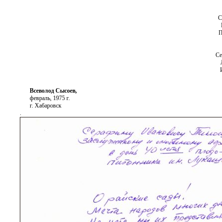
С
П
Се
Всеволод Сысоев,
февраль, 1975 г.
г. Хабаровск
.