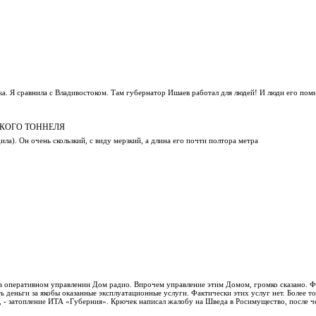
а. Я сравнила с Владивостоком. Там губернатор Ишаев работал для людей! И люди его пом
СКОГО ТОННЕЛЯ
ила). Он очень скользкий, с виду мерзкий, а длина его почти полтора метра
 в оперативном управлении Дом радио. Впрочем управление этим Домом, громко сказано. Ф
ь деньги за якобы оказанные эксплуатационные услуги. Фактически этих услуг нет. Более то
р, - затопление ИТА «Губерния». Крючек написал жалобу на Шведа в Росимущество, после ч