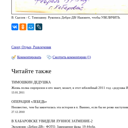
В. Сысоев - С. Тимошину. Рукопись Дебри-ДВ/ Нажмите, чтобы УВЕЛИЧИТЬ.
Спорт, Отдых, Развлечения
Комментировать
Смотреть комментарии (1)
Читайте также
ТИМОШКИН ДЕДУШКА
Жизнь полна сюрпризов и кто знает, может, в этот юбилейный 2011 год «дедушка 
13.01.2011
ОПЕРАЦИЯ «ЛЕБЕДЬ»
Неизвестно, чем бы закончилась эта история в п. Ванино, если бы не резко наступи
27.12.2010
В ХАБАРОВСКЕ УВИДЕЛИ ЛУННОЕ ЗАТМЕНИЕ-2
Эксклюзив «Дебри-ДВ»: ФОТО. Завершение фазы. 19.44хбр.