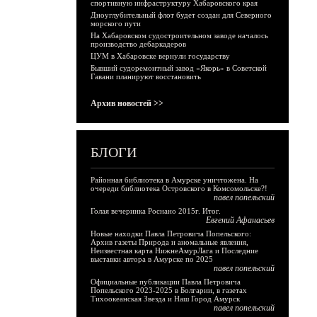
спортивную инфраструктуру Хабаровского края
Дноуглубительный флот будет создан для Северного
морского пути
На Хабаровском судостроительном заводе началось
производство дебаркадеров
ЦУМ в Хабаровске вернули государству
Бывший судоремонтный завод «Якорь» в Советской
Гавани планируют восстановить
Архив новостей >>
БЛОГИ
Районная библиотека в Амурске уничтожена. На
очереди библиотека Островского в Комсомольске?!
павел попельский
Голая вечеринка Роснано 2015г. Итог.
Евгений Афанасьев
Новые находки Павла Петровича Попельского:
Архив газеты Природа и аномальные явления,
Неизвестная карта НижнеАмурЛага и Последние
выставки автора в Амурске по 2025
павел попельский
Официальные публикации Павла Петровича
Попельского 2023-2025 в Болгарии, в газетах
Тихоокеанская Звезда и Наш Город Амурск
павел попельский