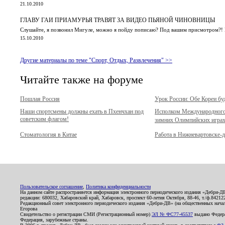
21.10.2010
ГЛАВУ ГАИ ПРИАМУРЬЯ ТРАВЯТ ЗА ВИДЕО ПЬЯНОЙ ЧИНОВНИЦЫ
Слушайте, я позвонил Мигуле, можно я пойду пописаю? Под вашим присмотром?! И
15.10.2010
Другие материалы по теме "Спорт, Отдых, Развлечения" >>
Читайте также на форуме
Пошлая Россия
Урок России: Обе Кореи бу
Наши спортсмены должны ехать в Пхенчхан под
Исполком Международного 
советским флагом!
зимних Олимпийских играх 
Стоматология в Китае
Работа в Нижневартовске-
Пользовательское соглашение
,
Политика конфиденциальности
На данном сайте распространяется информация электронного периодического издания «Дебри-Д
редакции: 680032, Хабаровский край, Хабаровск, проспект 60-летия Октября, 88-46, т./ф.8421
Редакционный совет электронного периодического издания «Дебри-ДВ» (на общественных нач
Егорова
Свидетельство о регистрации СМИ (Регистрационный номер)
ЭЛ № ФС77-45537
выдано Федера
Федерация, зарубежные страны.