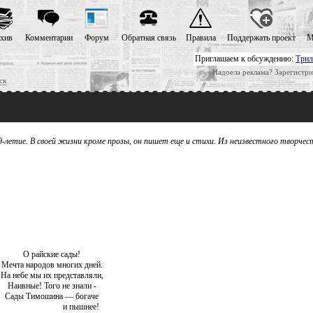
хив
Комментарии
Форум
Обратная связь
Правила
Поддержать проект
М
Приглашаем к обсуждению:
Трил
Надоела реклама? Зарегистри
ск
летие. В своей жизни кроме прозы, он пишет еще и стихи. Из неизвестного творчес
О райские сады!
Мечта народов многих дней.
На небе мы их представляли,
Наивные! Того не знали -
Сады Тимошина — богаче
и пышнее!