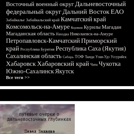
Дальневосточный
Восточный военный округ
федеральный округ
Дальний Восток
ЕАО
Камчатский край
Забайкалье
Забайкальский край
Комсомольск-на-Амуре
Магадан
Курилы
Корякия
Магаданская область
Николаевск-на-Амуре
Находка
Приморский
Петропавловск-Камчатский
край
Республика Саха (Якутия)
Республика Бурятия
Сахалинская область
ТОФ
Тында
Улан-Удэ
Уссурийск
Сибирь
Хабаровск
Хабаровский край
Чукотка
Чита
Южно-Сахалинск
Якутск
Все теги >>