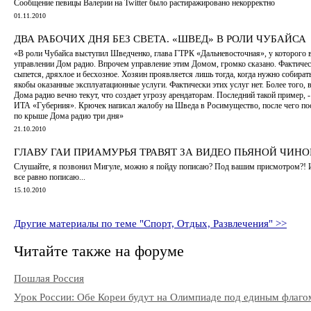
Cообщение певицы Валерии на Twitter было растиражировано некорректно
01.11.2010
ДВА РАБОЧИХ ДНЯ БЕЗ СВЕТА. «ШВЕД» В РОЛИ ЧУБАЙСА
«В роли Чубайса выступил Шведченко, глава ГТРК «Дальневосточная», у которого 
управлении Дом радио. Впрочем управление этим Домом, громко сказано. Фактичес
сыпется, дряхлое и бесхозное. Хозяин проявляется лишь тогда, когда нужно собирать
якобы оказанные эксплуатационные услуги. Фактически этих услуг нет. Более того, 
Дома радио вечно текут, что создает угрозу арендаторам. Последний такой пример, -
ИТА «Губерния». Крючек написал жалобу на Шведа в Росимущество, после чего по
по крыше Дома радио три дня»
21.10.2010
ГЛАВУ ГАИ ПРИАМУРЬЯ ТРАВЯТ ЗА ВИДЕО ПЬЯНОЙ ЧИН
Слушайте, я позвонил Мигуле, можно я пойду пописаю? Под вашим присмотром?! 
все равно пописаю...
15.10.2010
Другие материалы по теме "Спорт, Отдых, Развлечения" >>
Читайте также на форуме
Пошлая Россия
Урок России: Обе Кореи будут на Олимпиаде под единым флаго