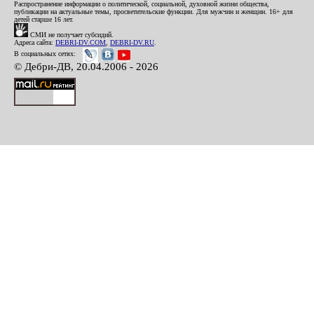
Распространение информации о политической, социальной, духовной жизни общества,
публикации на актуальные темы, просветительские функции. Для мужчин и женщин. 16+ для
детей старше 16 лет.
СМИ не получает субсидий.
Адреса сайта:
DEBRI-DV.COM
,
DEBRI-DV.RU
.
В социальных сетях:
© Дебри-ДВ, 20.04.2006 - 2026