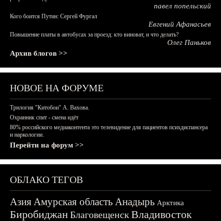
павел попельский
Кого боится Путин: Сергей Фургал
Евгений Афанасьев
Повышение платы в автобусах за проезд: кто виноват, и что делать?
Олег Паньков
Архив блогов >>
НОВОЕ НА ФОРУМЕ
Трилогия "Китобои" А. Вахова.
Охранник спит - смена идёт
80% российского медиаконтента это телевидение для пациентов психдиспансера
и наркологии.
Перейти на форум >>
ОБЛАКО ТЕГОВ
Азия
Амурская область
Анадырь
Арктика
Биробиджан
Владивосток
Благовещенск