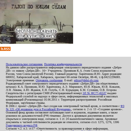
Пользовательское соглашение
,
Политика конфиденциальности
На данном сайте распространяется информация электронного периодического издания «Дебри-
ДВ» со знаком «Дебри-ДВ». 16+ Учредитель: Пронякин К.А. (член Союза журналистов
России, член Союза писателей России). Главный редактор: Харитонова И.Ю. Адрес редакции:
680032, Хабаровский край, Хабаровск, проспект 60-летия Октября, 88-46, т./ф.84212296081.
Электронная приемная:
Отправить сообщение
. E-mail:
editor@debri-dv.com
Редакционный совет электронного периодического издания «Дебри-ДВ» (на общественных
началах): К.А. Пронякин, И.Ю. Харитонова, А.Э. Мирмович, Ю.Н. Юрьев, Ю.В. Ковалев,
Л.Н. Левина, А.Ю. Жданов, Е.Н. Голубь, С.Н. Бурындин, Б.М. Сухинин, О.В. Егорова
Свидетельство о регистрации СМИ (Регистрационный номер)
ЭЛ № ФС77-45537
выдано
Федеральной службой по надзору в сфере связи, информационных технологий и массовых
коммуникаций (Роскомнадзор) 16.06.2011 г. Территория распространения: Российская
Федерация, зарубежные страны.
В 2006 г. проект «Дебри-ДВ» был создан как электронный частный архив, в соответствии с
ФЗ
№ 125 «Об архивном деле в Российской Федерации»
, согласно п. 2 ст. 13 «Создание архивов».
Основной фонд архива составляют публикации газет и журналов, изданные книги, а также
рукописи по дальневосточной (РФ) тематике. Доступ к архивным документам является
открытым в электронном виде, согласно п. 1 ст. 24 вышеобозначенного закона. Архивные
документы к частной собственности редакции не относятся, согласно ст.ст. 1275, 1276, 1306
Гражданского кодекса РФ
.
Согласно ч.2. п.3. ст.17 «Ответственность за правонарушения в сфере информации,