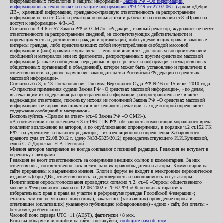
информационных технологий и защиты информации»
Закона РФ «Об информации,
информационных технологиях и о защите информации» (ФЗ-149 от 27.07.06 г.)
архив «Дебри-
ДВ», хранящий информацию, гражданско-правовую ответственность за распространение
информации не несет. Сайт и редакция основываются и работают на основании ст.8 «Право на
доступ к информации» ФЗ-149.
Согласно пп.3,4,6 ст.57 Закона РФ «О СМИ», «Редакция, главный редактор, журналист не несут
ответственности за распространение сведений, не соответствующих действительности и
порочащих честь и достоинство граждан и организаций, либо ущемляющих права и законные
интересы граждан, либо представляющих собой злоупотребление свободой массовой
информации и (или) правами журналиста: ...если они являются дословным воспроизведением
сообщений и материалов или их фрагментов, распространенных другим средством массовой
информации (а также сообщения, переданные в пресс-релизах и информация государственных,
общественных организаций и объединений), которое может быть установлено и привлечено к
ответственности за данное нарушение законодательства Российской Федерации о средствах
массовой информации».
Согласно абз.3, п.13 Постановления Пленума Верховного Суда РФ №16 от 15 июня 2010 года
«О практике применения судами Закона РФ «О средствах массовой информации», «по делам,
вытекающим из содержания распространенной информации, распространитель не является
надлежащим ответчиком, поскольку исходя из положений Закона РФ «О средствах массовой
информации» не вправе вмешиваться в деятельность редакции, в ходе которой определяется
содержание сообщений и материалов».
Воспользуйтесь «Правом на ответ» (ст.46 Закона РФ «О СМИ»).
«В соответствии с положением ч.3 ст.196 ГПК РФ, обязанность компенсации морального вреда
подлежит возложению на авторов, а по опубликованию опровержения, в порядке ч.2 ст.152 ГК
РФ - на учредителя и главного редактор», - из апелляционного определения Хабаровского
краевого суда от 22.08.2012 г. (дело №33-5325/2012) председательствующего И.И.Куликовой,
судей С.И.Дорожко, Н.В.Пестовой.
Мнения авторов материалов не всегда совпадают с позицией редакции. Редакция не вступает в
переписку с авторами.
Редакция не несет ответственность за содержание внешних ссылок и комментариев. За них
ответственны, соответственно, исключительно их правообладатели и авторы. Комментарии на
сайте приравнены к выражению мнения. Блоги и форум не входят в электронное периодическое
издание «Дебри-ДВ», ответственность за достоверность и наполняемость несут авторы.
Политические опросы/голосования проводятся согласно ч.2. ст.46 «Опросы общественного
мнения» Федерального закона от 12.06.2002 г. № 67-ФЗ «Об основных гарантиях
избирательных прав и права на участие в референдуме граждан Российской Федерации»;
считать, там где не указано: лицо (лица), заказавшее (заказавших) проведение опроса и
оплатившее (оплативших) указанную публикацию (обнародование) - едино - сайт, без оплаты -
безвозмездно/бесплатно.
Часовой пояс сервера UTC+11 (AEST), фактически +8 мск.
Если вы обнаружили ошибки на сайте, пожалуйста,
сообщите нам об этом
.