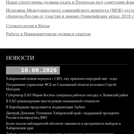
Наши спортсмены должны ехать в Пхенчхан под советским фла
Исполком Международного олимпийского комитета (МОК) отст
сборную России от участия в зимних Олимпийских играх 2018 го
Стоматология в Китае
Работа в Нижневартовске-делимся опытом
НОВОСТИ
10.08.2026
Хабаровский атаман вернулся с СВО, ему присвоен очередной чин - есаул
Пограничное управление ФСБ по Сахалинской области возглавил Сергей
Махорин
Губернатор ЕАО Мария Костюк совершила рабочую поездку в Ленинский район
В ЕАО рекомендовано ввести режим повышенной готовности
В Биробиджане продолжается модернизация Арбата
Дмитрий Демешин: Развиваем Хабаровский край с поддержкой президента
России и полпредства ДФО
Более тысячи наблюдателей обеспечат законность и прозрачность выборов в
Хабаровском крае