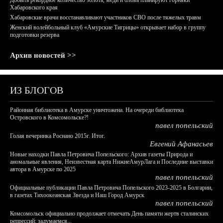
Добыть рекордное количество золота, меди и олова планируют горняки
Хабаровского края
Хабаровские врачи восстанавливают участников СВО после тяжелых травм
Женский волейбольный клуб «Амурские Тигрицы» открывает набор в группу
подготовки резерва
Архив новостей >>
ИЗ БЛОГОВ
Районная библиотека в Амурске уничтожена. На очереди библиотека
Островского в Комсомольске?!
павел попельский
Голая вечеринка Роснано 2015г. Итог.
Евгений Афанасьев
Новые находки Павла Петровича Попельского: Архив газеты Природа и
аномальные явления, Неизвестная карта НижнеАмурЛага и Последние выставки
автора в Амурске по 2025
павел попельский
Официальные публикации Павла Петровича Попельского 2023-2025 в Болгарии,
в газетах Тихоокеанская Звезда и Наш Город Амурск
павел попельский
Комсомольск официально продолжает отмечать День памяти жертв сталинских
репрессий: задумаемся...