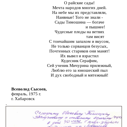
О райские сады!
Мечта народов многих дней.
На небе мы их представляли,
Наивные! Того не знали -
Сады Тимошина — богаче
и пышнее!
Чудесные плоды на ветвях
там висят
С тончайшим запахом и вкусом,
Не только сорванцов безусых,
Почтенных стариков они манят!
Их вывел и взрастил
Кудесник Серафим,
Сей ученик Мичурина прилежный,
Люблю его за юношеский пыл
И дух свободный и мятежный!
Всеволод Сысоев,
февраль, 1975 г.
г. Хабаровск
.