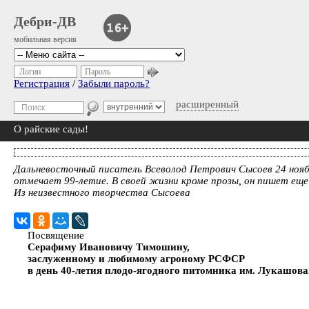
Дебри-ДВ
мобильная версия
Логин
Пароль
Регистрация
/
Забыли пароль?
расширенный
О райские сады!
Дальневосточный писатель Всеволод Петрович Сысоев 24 ноя
отмечает 99-летие. В своей жизни кроме прозы, он пишет еще
Из неизвестного творчества Сысоева
Посвящение
Серафиму Ивановичу Тимошину,
заслуженному и любимому агроному РСФСР
в день 40-летия плодо-ягодного питомника им. Лукашова