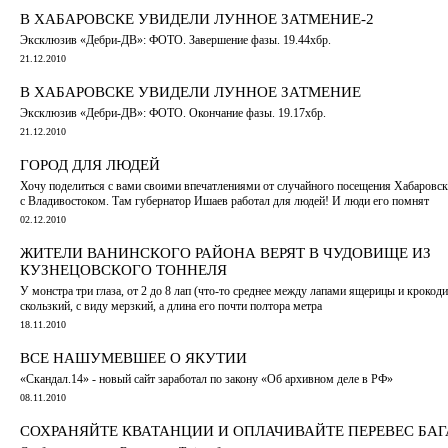
В ХАБАРОВСКЕ УВИДЕЛИ ЛУННОЕ ЗАТМЕНИЕ-2
Эксклюзив «Дебри-ДВ»: ФОТО. Завершение фазы. 19.44хбр.
21.12.2010
В ХАБАРОВСКЕ УВИДЕЛИ ЛУННОЕ ЗАТМЕНИЕ
Эксклюзив «Дебри-ДВ»: ФОТО. Окончание фазы. 19.17хбр.
21.12.2010
ГОРОД ДЛЯ ЛЮДЕЙ
Хочу поделиться с вами своими впечатлениями от случайного посещения Хабаровск
с Владивостоком. Там губернатор Ишаев работал для людей! И люди его помнят
02.12.2010
ЖИТЕЛИ ВАНИНСКОГО РАЙОНА ВЕРЯТ В ЧУДОВИЩЕ ИЗ
КУЗНЕЦОВСКОГО ТОННЕЛЯ
У монстра три глаза, от 2 до 8 лап (что-то среднее между лапами ящерицы и крокоди
скользкий, с виду мерзкий, а длина его почти полтора метра
18.11.2010
ВСЕ НАШУМЕВШЕЕ О ЯКУТИИ
«Скандал.14» - новый сайт заработал по закону «Об архивном деле в РФ»
08.11.2010
СОХРАНЯЙТЕ КВАТАНЦИИ И ОПЛАЧИВАЙТЕ ПЕРЕВЕС БА