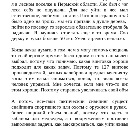
я в лесном поселке в Пермской области. Лес был с че
леса себя не ощущали. Для нас уйти в лес мал
естественное, любимое занятие. Раскрою страшную тай
было одно на троих, мы его прятали в дупле дерева,
пойти по поселку, то взрослые обязательно отобрали б
надавали. Я научился стрелять еще в то время. Соо
держу в руках больше 50 лет. Умею стрелять неплохо.
Когда начал думать о том, чем я могу помочь специал
то снайперское оружие было одним из тех направлен
выбрал, потому что понимаю, какая винтовка хороша
подходит для каких задач. Поэтому те 127 винтов
производителей, разных калибров и предназначения ту
когда этим начал заниматься, понял, что знаю все-т
человек упрямый. Мне хочется, если мне что-то инт
этом хорошо. Поэтому стараюсь увеличивать свой объ
А потом, все-таки тактический снайпинг сущест
снайпинга спортивного или охоты с оружием в руках.
более широкий объем знаний, потому что здесь т
кабаном или медведем, а с вооруженным противник
выполнения задачи, как маскироваться, как уйти живым