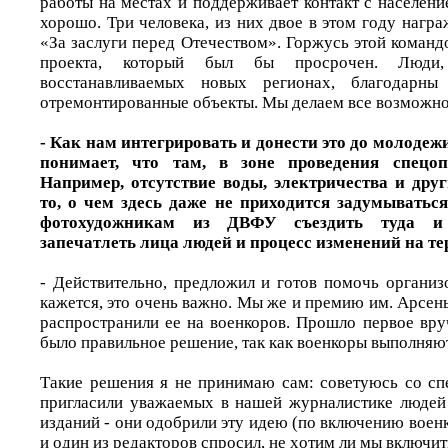
работы на местах и поддерживает контакт с населен
хорошо. Три человека, из них двое в этом году наг
«За заслуги перед Отечеством». Горжусь этой командо
проекта, который был бы просрочен. Люди
восстанавливаемых новых регионах, благодар
отремонтированные объекты. Мы делаем все возможно
- Как нам интегрировать и донести это до молодежи
понимает, что там, в зоне проведения спецоп
Например, отсутствие воды, электричества и друг
то, о чем здесь даже не приходится задумыватьс
фотохудожникам из ДВФУ съездить туда и 
запечатлеть лица людей и процесс изменений на 
- Действительно, предложил и готов помочь организ
кажется, это очень важно. Мы же и премию им. Арсен
распространили ее на военкоров. Прошло первое вру
было правильное решение, так как военкоры выполняю
Такие решения я не принимаю сам: советуюсь со сп
пригласили уважаемых в нашей журналистике людей
изданий - они одобрили эту идею (по включению воен
и один из редакторов спросил, не хотим ли мы включ