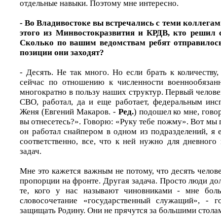
отдельные навыки. Поэтому мне интересно.
- Во Владивостоке вы встречались с теми коллегами
этого из Минвостокразвития и КРДВ, кто решил 
Сколько по вашим ведомствам ребят отправилось
позиции они заходят?
- Десять. Не так много. Но если брать к количеств
сейчас по отношению к численности военнообязан
многократно в пользу наших структур. Первый челове
СВО, работал, да и еще работает, федеральным инс
Женя (Евгений Макаров. -
Ред.
) подошел ко мне, гово
вы отнесетесь?». Говорю: «Руку тебе пожму». Вот мы 
он работал снайпером в одном из подразделений, я 
соответственно, все, что к ней нужно для дневного
задач.
Мне это кажется важным не потому, что десять челове
пропорции на фронте. Другая задача. Просто люди до
те, кого у нас называют чиновниками - мне боль
словосочетание «государственный служащий», - г
защищать Родину. Они не прячутся за большими стола