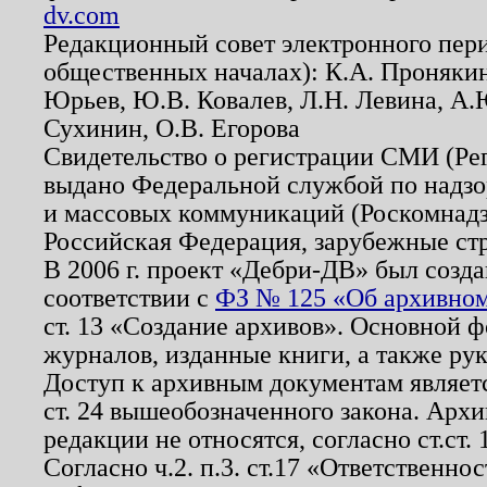
dv.com
Редакционный совет электронного пер
общественных началах): К.А. Проняки
Юрьев, Ю.В. Ковалев, Л.Н. Левина, А.
Сухинин, О.В. Егорова
Свидетельство о регистрации СМИ (Р
выдано Федеральной службой по надзо
и массовых коммуникаций (Роскомнадзо
Российская Федерация, зарубежные ст
В 2006 г. проект «Дебри-ДВ» был созда
соответствии с
ФЗ № 125 «Об архивном
ст. 13 «Создание архивов». Основной ф
журналов, изданные книги, а также ру
Доступ к архивным документам являетс
ст. 24 вышеобозначенного закона. Арх
редакции не относятся, согласно ст.ст. 
Согласно ч.2. п.3. ст.17 «Ответственн