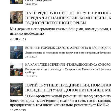
СВО и о своей работе
24.01.2024
НА ПЕРЕДОВУЮ СВО ПО ПОРУЧЕНИЮ ЮР
ПЕРЕДАЛИ СНАЙПЕРСКИЕ КОМПЛЕКСЫ, Б
РАДИОЭЛЕКТРОННОЙ БОРЬБЫ
Мы держим непрерывную связь с бойцами, командирами, и 
именно необходимо
26.10.2023
ВОЕННЫЙ ГОРОДОК СТАРОГО АЭРОПОРТА В ЕАО ПОДКЛЮ
Люди впервые за последние годы встречают зиму с горячими батареям
24.10.2023
НА КАМЧАТКЕ ВСТРЕТИЛИ «ГЕНЕРАЛИССИМУСА СУВОРО
После межфлотского перехода с Северного на Тихоокеанский флот п
крейсер
17.10.2023
ЮРИЙ ТРУТНЕВ: ПРЕДПРИЯТИЯ, ПОМОГ
ПОБЕДЕ, ПОЛУЧАТ ДОПОЛНИТЕЛЬНЫЕ М
560-й Бронетанковый ремонтный завод отремонт
более четырех тысяч единиц техники и семь тысяч танков
предприятие в том числе капитально ремонтирует БМП-2
10.07.2023