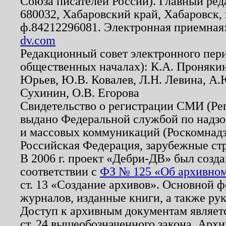
Союза писателей России). Главный ред
680032, Хабаровский край, Хабаровск, п
ф.84212296081. Электронная приемная
dv.com
Редакционный совет электронного пер
общественных началах): К.А. Проняки
Юрьев, Ю.В. Ковалев, Л.Н. Левина, А.
Сухинин, О.В. Егорова
Свидетельство о регистрации СМИ (Р
выдано Федеральной службой по надзо
и массовых коммуникаций (Роскомнадзо
Российская Федерация, зарубежные ст
В 2006 г. проект «Дебри-ДВ» был созда
соответствии с
ФЗ № 125 «Об архивном
ст. 13 «Создание архивов». Основной ф
журналов, изданные книги, а также ру
Доступ к архивным документам являетс
ст. 24 вышеобозначенного закона. Арх