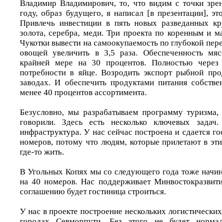
Владимир Владимирович, то, что видим с точки зрен
году, образ будущего, я написал [в презентации], э
Привлечь инвестиции в пять новых разведанных к
золота, серебра, меди. Три проекта по коренным и 
Чукотки вывести на самоокупаемость по глубокой пер
овощей увеличить в 3,5 раза. Обеспеченность мя
крайней мере на 30 процентов. Полностью через
потребности в яйце. Возродить экспорт рыбной про
заводах. И обеспечить продуктами питания собстве
менее 40 процентов ассортимента.
Безусловно, мы разрабатываем программу туризма,
говорили. Здесь есть несколько ключевых задач
инфраструктура. У нас сейчас построена и сдается го
номеров, потому что людям, которые прилетают в эт
где-то жить.
В Угольных Копях мы со следующего года тоже начин
на 40 номеров. Нас поддерживает Минвостокразвит
соглашению будет гостиница строиться.
У нас в проекте построение нескольких логистически
городах Севморпути. Без этого не будет нормал