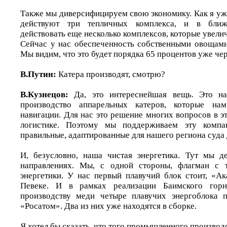
Также мы диверсифицируем свою экономику. Как я уже
действуют три тепличных комплекса, и в бли
действовать еще несколько комплексов, которые увелич
Сейчас у нас обеспеченность собственными овощами
Мы видим, что это будет порядка 65 процентов уже чер
В.Путин:
Катера производят, смотрю?
В.Кузнецов:
Да, это интереснейшая вещь. Это на
производство аппарельных катеров, которые н
навигации. Для нас это решение многих вопросов в э
логистике. Поэтому мы поддерживаем эту компа
правильные, адаптированные для нашего региона суда 
И, безусловно, наша чистая энергетика. Тут мы д
направлениях. Мы, с одной стороны, флагман с 
энергетики. У нас первый плавучий блок стоит, «А
Певеке. И в рамках реализации Баимского горн
производству меди четыре плавучих энергоблока п
«Росатом». Два из них уже находятся в сборке.
Я хотел бы сказать, что того промышленного производс