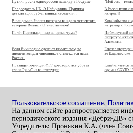
Путин просит единороссов команду в Госдуме
"Мой отец – тенев
Председатель ЦБ...Э.Набиуллина "Причина
В России наши чи
девальвации рубля, паника населения...
интернет?!
В пандемию Россия потеряла каждого четвертого
Китай объявил «н
ветерана Великой Отечественной!
на границе с Росси
Полёт Пересильд - пир во время чумы?
Из белорусской ш
литературе исключ
Алексиевич
Если Википедию сделают иноагентом, то
Гараж в квартире
иноагентом для чиновников станет... вся наша
во Владивостоке...
Россия!
Правящая коалиция ФРГ договорилась убрать
Китай отказался п
слово "раса" из конституции
случаях COVID-1
Пользовательское соглашение
,
Политик
На данном сайте распространяется ин
периодического издания «Дебри-ДВ» с
Учредитель: Пронякин К.А. (член Союз