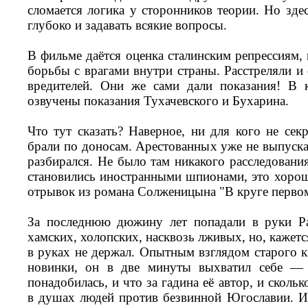
сломается логика у сторонников теории. Но здес
глубоко и задавать всякие вопросы.
В фильме даётся оценка сталинским репрессиям,
борьбы с врагами внутри страны. Расстреляли и
вредителей. Они же сами дали показания! В 
озвучены показания Тухачевского и Бухарина.
Что тут сказать? Наверное, ни для кого не сек
брали по доносам. Арестованных уже не выпуска
разбирался. Не было там никакого расследовани
становились иностранными шпионами, это хоро
отрывок из романа Солженицына "В круге перво
За последнюю дюжину лет попадали в руки Р
хамских, холопских, насквозь лживых, но, кажетс
в руках не держал. Опытным взглядом старого 
новинки, он в две минуты выхватил себе — 
понадобилась, и что за гадина её автор, и сколь
в душах людей против безвинной Югославии. И