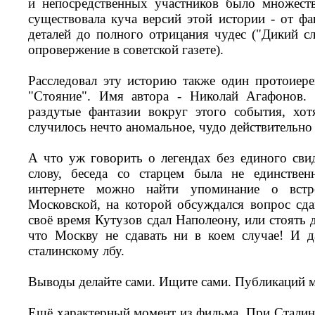
и непосредственных участников было множест
существовала куча версий этой истории - от ф
деталей до полного отрицания чудес ("Дикий сл
опровержение в советской газете).
Расследовал эту историю также один протоиере
"Стояние". Имя автора - Николай Агафонов.
раздутые фантазии вокруг этого события, хо
случилось нечто аномальное, чудо действительно
А что уж говорить о легендах без единого сви
слову, беседа со старцем была не единствен
интернете можно найти упоминание о вст
Московской, на которой обсуждался вопрос сда
своё время Кутузов сдал Наполеону, или стоять 
что Москву не сдавать ни в коем случае! И д
сталинскому лбу.
Выводы делайте сами. Ищите сами. Публикаций 
Ещё характерный момент из фильма. При Стали