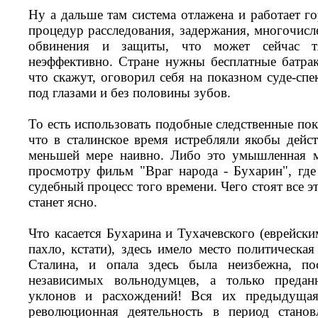
Ну а дальше там система отлажена и работает г
процедур расследования, задержания, многочисл
обвинения и защиты, что может сейчас т
неэффективно. Стране нужны бесплатные батрак
что скажут, оговорил себя на показном суде-спек
под глазами и без половины зубов.
То есть использовать подобные следственные пока
что в сталинское время истребляли якобы дейст
меньшей мере наивно. Либо это умышленная м
просмотру фильм "Враг народа - Бухарин", гд
судебный процесс того времени. Чего стоят все э
станет ясно.
Что касается Бухарина и Тухачевского (еврейск
пахло, кстати), здесь имело место политическа
Сталина, и опала здесь была неизбежна, по
независимых вольнодумцев, а только преда
уклонов и расхождений! Вся их предыдущая
революционная деятельность в период станов