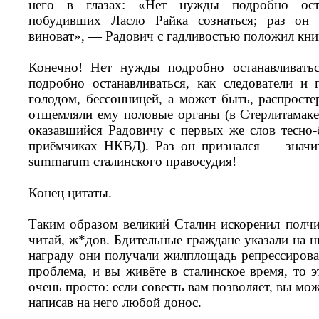
него в глазах: «Нет нужды подробно оста
побудивших Ласло Райка сознаться; раз он
виноват», — Радович с гадливостью положил книг
Конечно! Нет нужды подробно останавливать
подробно останавливаться, как следователи и
голодом, бессонницей, а может быть, распросте
отщемляли ему половые органы (в Стерлитамаке
оказавшийся Радовичу с первых же слов тесно-
приёмчиках НКВД). Раз он признался — значи
summarum сталинского правосудия!
Конец цитаты.
Таким образом великий Сталин искоренил полч
читай, ж*дов. Бдительные граждане указали на н
награду они получали жилплощадь репрессиров
проблема, и вы живёте в сталинское время, то
очень просто: если совесть вам позволяет, вы мож
написав на него любой донос.