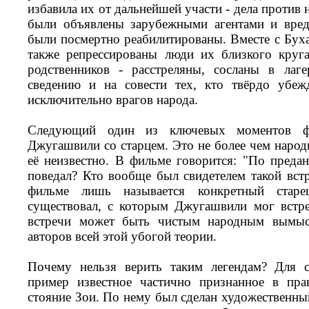
избавила их от дальнейшей участи - дела против
были объявлены зарубежными агентами и вред
были посмертно реабилитированы. Вместе с Бу
также репрессированы люди их близкого круг
родственников - расстреляны, сосланы в лаг
сведению и на совести тех, кто твёрдо убеж
исключительно врагов народа.
Следующий один из ключевых моментов фи
Джугашвили со старцем. Это не более чем народ
её неизвестно. В фильме говорится: "По преда
поведал? Кто вообще был свидетелем такой вст
фильме лишь называется конкретный старец
существовал, с которым Джугашвили мог встре
встречи может быть чистым народным вымыс
авторов всей этой убогой теории.
Почему нельзя верить таким легендам? Для с
пример известное частично признанное в пра
стояние Зои. По нему был сделан художественны