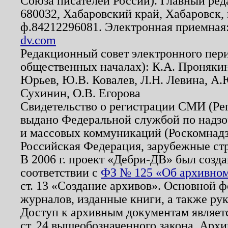
Союза писателей России). Главный ред
680032, Хабаровский край, Хабаровск, п
ф.84212296081. Электронная приемная
dv.com
Редакционный совет электронного пер
общественных началах): К.А. Проняки
Юрьев, Ю.В. Ковалев, Л.Н. Левина, А.
Сухинин, О.В. Егорова
Свидетельство о регистрации СМИ (Р
выдано Федеральной службой по надзо
и массовых коммуникаций (Роскомнадзо
Российская Федерация, зарубежные ст
В 2006 г. проект «Дебри-ДВ» был созда
соответствии с
ФЗ № 125 «Об архивном
ст. 13 «Создание архивов». Основной ф
журналов, изданные книги, а также ру
Доступ к архивным документам являетс
ст. 24 вышеобозначенного закона. Арх