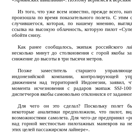
Из того, что уже всем известно, прежде всего, на
произошла по время показательного полета. С этим 
случившегося, которая, по нашему мнению, выгляд
ссылка на высокую облачность, которую пилот «Супе
обойти снизу.
Как ранее сообщалось, экипаж российского лай
несколько минут до столкновения с горой якобы з
снижение до высоты в три тысячи метров.
Позже заместитель старшего управляющег
индонезийской компании, контролирующей уп
движением над территорией Индонезии, заявил, 
момента исчезновения с радаров экипаж SSJ-100
диспетчеров якобы самовольно отклонился от заданно
Для чего он это сделал? Поскольку полет бы
некоторые аналитики предположили, что пилот, ви
возможностями самолета. Для чего-де предпринял «р
над горной местностью пилотажных маневров на не
этих целей пассажирском лайнере».