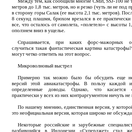
Между тем, как сообщили многие СМИ, SSJ-100 не то
метров до 1,8 тыс. метров, но и резко (чуть ли не под
в сторону горы Салак (ее высота 2,1 тыс. метров). Пос
8 секунд плашмя, брюхом врезался в ее практически
все, что осталось от самолета, «полетело» с высоты 1
оползнем вниз в ущелье.
Спрашивается, при каких форс-мажорных об
случиться такая фантастическая картина катастрофы
могут четко ответить на этот вопрос.
Микроволновый выстрел
Примерно так можно было бы обсудить еще не
версий этой авиакатастрофы. В пользу каждой и
определенные доводы. Однако, что касается 
практически у всех из них контраргументом ничуть не
По нашему мнению, единственная версия, у которой
это неофициальная версия, которая широко не обсужда
Некоторые российские и зарубежные специалис
разбившийся в Индонезии «Суперджет» стал ж