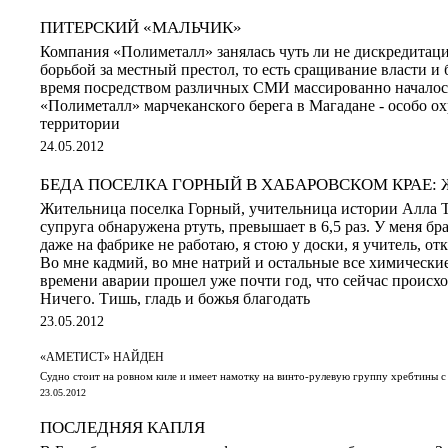
ПИТЕРСКИЙ «МАЛЬЧИК»
Компания «Полиметалл» занялась чуть ли не дискредитаци
борьбой за местный престол, то есть сращивание власти и б
время посредством различных СМИ массированно началос
«Полиметалл» марчеканского берега в Магадане - особо 
территории
24.05.2012
БЕДА ПОСЕЛКА ГОРНЫЙ В ХАБАРОВСКОМ КРАЕ:
Жительница поселка Горный, учительница истории Алла Тр
супруга обнаружена ртуть, превышает в 6,5 раз. У меня бр
даже на фабрике не работаю, я стою у доски, я учитель, отк
Во мне кадмий, во мне натрий и остальные все химически
времени аварии прошел уже почти год, что сейчас происх
Ничего. Тишь, гладь и божья благодать
23.05.2012
«АМЕТИСТ» НАЙДЕН
Судно стоит на ровном киле и имеет намотку на винто-рулевую группу хребтины с
23.05.2012
ПОСЛЕДНЯЯ КАПЛЯ