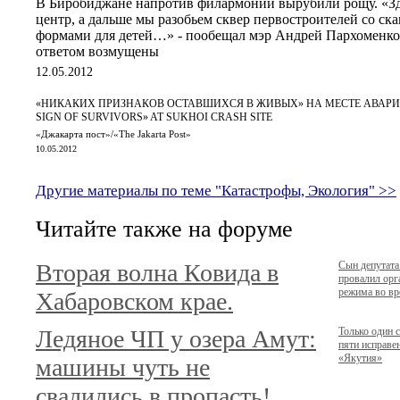
В Биробиджане напротив филармонии вырубили рощу. «Зд
центр, а дальше мы разобьем сквер первостроителей со с
формами для детей…» - пообещал мэр Андрей Пархоменко
ответом возмущены
12.05.2012
«НИКАКИХ ПРИЗНАКОВ ОСТАВШИХСЯ В ЖИВЫХ» НА МЕСТЕ АВАРИИ
SIGN OF SURVIVORS» AT SUKHOI CRASH SITE
«Джакарта пост»/«The Jakarta Post»
10.05.2012
Другие материалы по теме "Катастрофы, Экология" >>
Читайте также на форуме
Вторая волна Ковида в
Сын депутата
провалил орг
режима во вр
Хабаровском крае.
Ледяное ЧП у озера Амут:
Только один с
пяти исправе
«Якутия»
машины чуть не
свалились в пропасть!