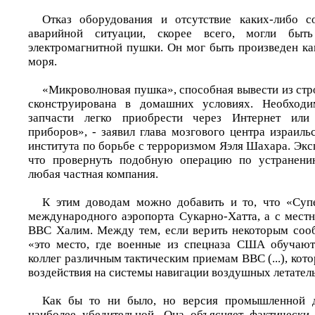
Отказ оборудования и отсутствие каких-либо 
аварийной ситуации, скорее всего, могли быт
электромагнитной пушки. Он мог быть произведен как
моря.
«Микроволновая пушка», способная вывести из стр
сконструирована в домашних условиях. Необходи
запчасти легко приобрести через Интернет или
приборов», - заявил глава мозгового центра израил
института по борьбе с терроризмом Яэля Шахара. Экс
что провернуть подобную операцию по устранени
любая частная компания.
К этим доводам можно добавить и то, что «Супе
международного аэропорта Сукарно-Хатта, а с местн
ВВС Халим. Между тем, если верить некоторым соо
«это место, где военные из спецназа США обучают
коллег различным тактическим приемам ВВС (...), кот
воздействия на системы навигации воздушных летател
Как бы то ни было, но версия промышленной 
наиболее убедительной. Она объясняет фактически