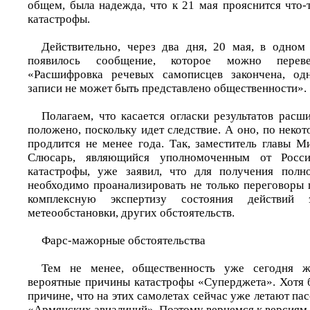
общем, была надежда, что к 21 мая прояснится что-
катастрофы.
Действительно, через два дня, 20 мая, в одно
появилось сообщение, которое можно перев
«Расшифровка речевых самописцев закончена, од
записи не может быть представлено общественности».
Полагаем, что касается огласки результатов расш
положено, поскольку идет следствие. А оно, по нек
продлится не менее года. Так, заместитель главы
Слюсарь, являющийся уполномоченным от Росс
катастрофы, уже заявил, что для получения полн
необходимо проанализировать не только переговоры 
комплексную экспертизу состояния действий э
метеообстановки, других обстоятельств.
Фарс-мажорные обстоятельства
Тем не менее, общественность уже сегодня ж
вероятные причины катастрофы «Суперджета». Хотя 
причине, что на этих самолетах сейчас уже летают п
«Армянских авиалиний». Поэтому вернемся к версиям