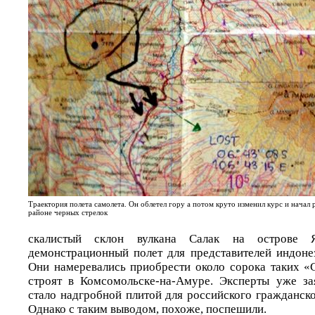
Траектория полета самолета. Он облетел гору а потом круто изменил курс и начал 
районе черных стрелок
скалистый склон вулкана Салак на острове Я
демонстрационный полет для представителей индоне
Они намеревались приобрести около сорока таких «
строят в Комсомольске-на-Амуре. Эксперты уже за
стало надгробной плитой для российского гражданск
Однако с таким выводом, похоже, поспешили.