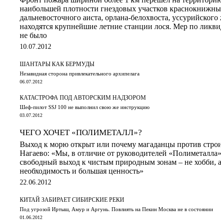
наибольшей плотности гнездовых участков краснокнижны
дальневосточного аиста, орлана-белохвоста, уссурийского 
находятся крупнейшие летние станции лося. Мер по ликв
не было
10.07.2012
ШАНТАРЫ КАК БЕРМУДЫ
Незавидная сторона привлекательного архипелага
06.07.2012
КАТАСТРОФА ПОД АВТОРСКИМ НАДЗОРОМ
Шеф-пилот SSJ 100 не выполнил свою же инструкцию
03.07.2012
ЧЕГО ХОЧЕТ «ПОЛИМЕТАЛЛ»?
Выход к морю открыт или почему магаданцы против строи
Нагаево: «Мы, в отличие от руководителей «Полиметалла»,
свободный выход к чистым природным зонам – не хобби, 
необходимость и большая ценность»
22.06.2012
КИТАЙ ЗАБИРАЕТ СИБИРСКИЕ РЕКИ
Под угрозой Иртыш, Амур и Аргунь. Повлиять на Пекин Москва не в состоянии
01.06.2012