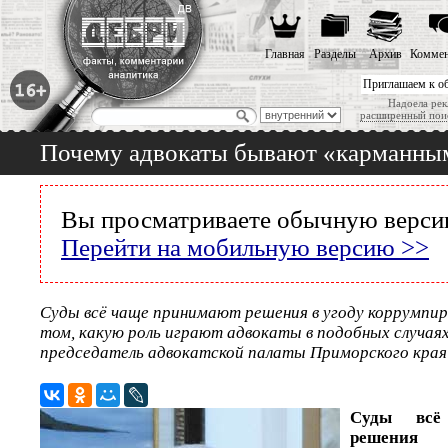
Главная
Разделы
Архив
Коммен
Приглашаем к о
Надоела рек
расширенный пои
Почему адвокаты бывают «карманны
Вы просматриваете обычную версию
Перейти на мобильную версию >>
Суды всё чаще принимают решения в угоду коррумпир
том, какую роль играют адвокаты в подобных случая
председатель адвокатской палаты Приморского края
Суды всё
решен