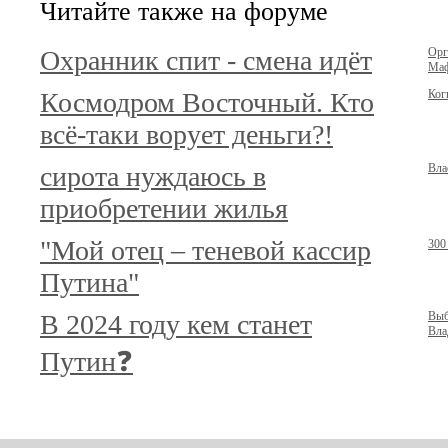
Читайте также на форуме
Охранник спит - смена идёт
Орг
Маф
Космодром Восточный. Кто
Ког
всё-таки ворует деньги?!
сирота нуждаюсь в
Вла
приобретении жилья
"Мой отец – теневой кассир
300
Путина"
В 2024 году кем станет
Выб
Вла
Путин❓