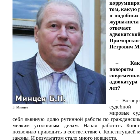
коррумпир
том, какую 
в подобных
журналист
отвечае
адвока
Приморс
Петрович М
– Каки
поворо
современна
адвокатура
лет?
– Во-пер
судебной 
Б. Минцев
мировые суд
себя львиную долю рутинной работы по граждански
мелким уголовным делам. Начал работать Конст
позволило приводить в соответствие с Конституцией 
законы. И результатом стало много новшеств.