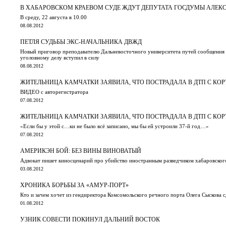
В ХАБАРОВСКОМ КРАЕВОМ СУДЕ ЖДУТ ДЕПУТАТА ГОСДУМЫ АЛЕ
В среду, 22 августа в 10.00
08.08.2012
ПЕТЛЯ СУДЬБЫ ЭКС-НАЧАЛЬНИКА ДВЖД
Новый приговор преподавателю Дальневосточного университета путей сообщения
уголовному делу вступил в силу
08.08.2012
ЖИТЕЛЬНИЦА КАМЧАТКИ ЗАЯВИЛА, ЧТО ПОСТРАДАЛА В ДТП С КОР
ВИДЕО с авторегистратора
07.08.2012
ЖИТЕЛЬНИЦА КАМЧАТКИ ЗАЯВИЛА, ЧТО ПОСТРАДАЛА В ДТП С КО
«Если бы у этой с…ки не было всё записано, мы бы ей устроили 37-й год…»
07.08.2012
АМЕРИКЭН БОЙ: БЕЗ ВИНЫ ВИНОВАТЫЙ
Адвокат пишет киносценарий про убийство иностранным разведчиком хабаровског
03.08.2012
ХРОНИКА БОРЬБЫ ЗА «АМУР-ПОРТ»
Кто и зачем хочет из гендиректора Комсомольского речного порта Олега Сыскова с
01.08.2012
УЗНИК СОВЕСТИ ПОКИНУЛ ДАЛЬНИЙ ВОСТОК