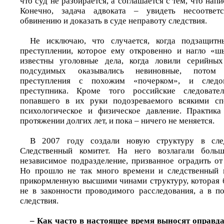
что суд не разбирается, а соглашается с тем, что напи
Конечно, задача адвоката – увидеть несоответс
обвинению и доказать в суде неправоту следствия.
Не исключаю, что случается, когда подзащит
преступлении, которое ему откровенно и нагло «ш
известны уголовные дела, когда ловили серийны
подсудимых оказывались невиновные, потом
преступления с похожим «почерком», и следо
преступника. Кроме того российские следовате
попавшего в их руки подозреваемого всякими сп
психологическое и физическое давление. Практика
протяжении долгих лет, и пока – ничего не меняется.
В 2007 году создали новую структуру в сле
Следственный комитет. На него возлагали боль
независимое подразделение, призванное оградить от
Но прошло не так много времени и следственный к
прикормленную высшими чинами структуру, которая 
не в законности проводимого расследования, а в п
следствия.
– Как часто в настоящее время выносят оправд