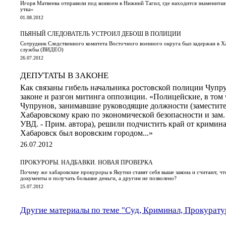
Игоря Матвеева отправили под конвоем в Нижний Тагил, где находится знаменитая
утка»
01.08.2012
ПЬЯНЫЙ СЛЕДОВАТЕЛЬ УСТРОИЛ ДЕБОШ В ПОЛИЦИИ
Сотрудник Следственного комитета Восточного военного округа был задержан в Х
службы (ВИДЕО)
26.07.2012
ДЕПУТАТЫ В ЗАКОНЕ
Как связаны гибель начальника ростовской полиции Чупру
законе и разгон митинга оппозиции. «Полицейские, в том 
Чупрунов, занимавшие руководящие должности (заместит
Хабаровскому краю по экономической безопасности и зам
УВД. - Прим. автора), решили подчистить край от криминал
Хабаровск был воровским городом...»
26.07.2012
ПРОКУРОРЫ. НАДБАВКИ. НОВАЯ ПРОВЕРКА
Почему же хабаровские прокуроры в Якутии ставят себя выше закона и считают, ч
документы и получать большие деньги, а другим не позволено?
25.07.2012
Другие материалы по теме "Суд, Криминал, Прокурату