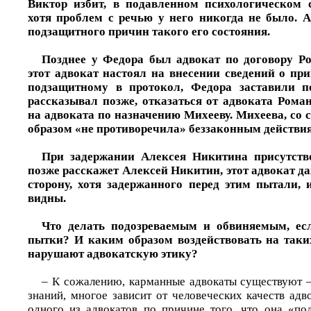
Виктор избит, в подавленном психологическом с
хотя проблем с речью у него никогда не было. 
подзащитного причин такого его состояния.
Позднее у Федора был адвокат по договору Р
этот адвокат настоял на внесении сведений о пр
подзащитному в протокол, Федора заставили п
рассказывал позже, отказаться от адвоката Роман
на адвоката по назначению Михееву. Михеева, со 
образом «не противоречила» беззаконным действия
При задержании Алексея Никитина присутств
позже расскажет Алексей Никитин, этот адвокат да
сторону, хотя задержанного перед этим пытали,
видны.
Что делать подозреваемым и обвиняемым, е
пытки? И каким образом воздействовать на таки
нарушают адвокатскую этику?
– К сожалению, карманные адвокаты существуют 
знаний, многое зависит от человеческих качеств ад
одного из адвокатов по причине того, что она «по