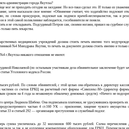
ункта администрации города Якутска?
 мог не приходить сегодня на заседание. Но все-таки сделал это. И только из уважени
ание, затем высказали свое мнение: «Обвинение считает, что ходатайство подлежит от
ю, по словам прокуроров, подлежат как подписи врачей-неспециалистов, так и рез
и он в этой самой поликлинике наблюдается, гособвинители не поняли.
носить и не откладывать. Подсудимый Петров сам, своими ногами, пришел на судебное слуш
 только пить лекарства.
дарственных медицинских учреждений должна стоять печать именно того медучрежде
клиникой №4 Минздрава Якутии, то печать на документе должна стоять именно и только
 №4 г.Якутска никакого отношения не имеют.
удимой Николаевой (по остальным участникам дела обвинительное заключение будет зач
 статьи Уголовного кодекса России.
сяч рублей. По словам обвинителей, с этой целью она обратилась к директору кассо
ги частями со счетов ЕРКЦ на расчетный счет фирмы «Симплекс-М» (директор фир
ным сроком на 4 года за незаконную обналичку денежных средств). «Ничего не подоз
ого центра Людмила Шибеко. Она подписывала платежки, не удосужившись проверять их
 предусмотренного частью 4 ст.160 УК — присвоение, хищение чужого имущества 
татьи 33 и статьей 292 — организация преступления и служебный подлог.
рь сумма увеличилась до 32 миллионов 600 тысяч рублей. Схема перечисления д
ечисляли за так и не купленное компьютерное оборудование для ЕРКЦ. Перечисляли и