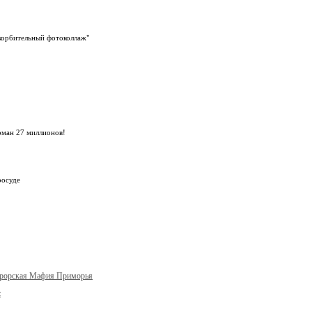
оскорбительный фотоколлаж"
рман 27 миллионов!
росуде
урорская Мафия Приморья
с