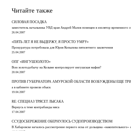
Читайте также
СИЛОВАЯ ПОСАДКА
заместитель начальника УВД края Андрей Малов помещен в изолятор временного 
26.04.2007
«ПЯТЬ ЛЕТ Я НЕ ВЫДЕРЖУ, Я ПРОСТО УМРУ»
Прокуратура потребовала для Юрия Копылова пятилетнего заключения
25.04.2007
ОПГ «ИНГУШЗОЛОТО»
Всю золотодобычу на Колыме контролирует ингушская мафия?
20.04.2007
ПРОТИВ ГУБЕРНАТОРА АМУРСКОЙ ОБЛАСТИ ВОЗБУЖДЕНЫ ЕЩЕ ТР
а в кабинете провели обыск
19.04.2007
RE: СПЕЦНАЗ ТРЯСЕТ ЛЫСАКА
Вернусь к теме контрабанды мяса
17.04.2007
ССУДОСБЕРЕЖЕНИЕ ОБЕРНУЛОСЬ СУДОПРОИЗВОДСТВОМ
В Хабаровске началось рассмотрение первого иска от дольщика «накопительного» 