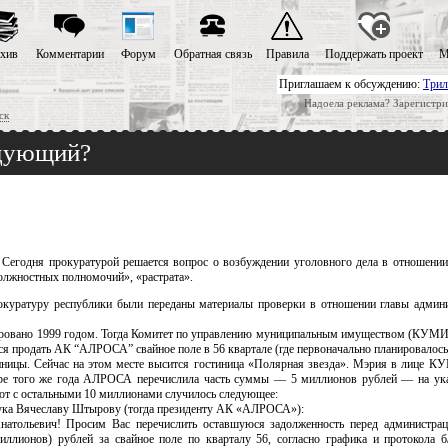
хив
Комментарии
Форум
Обратная связь
Правила
Поддержать проект
М
Приглашаем к обсуждению:
Трил
Надоела реклама? Зарегистри
ск
едующий?
 Сегодня прокуратурой решается вопрос о возбуждении уголовного дела в отношении
олжностных полномочий», «растрата».
окуратуру республики были переданы материалы проверки в отношении главы админ
ировано 1999 годом. Тогда Комитет по управлению муниципальным имуществом (КУМИ
я продать АК “АЛРОСА” свайное поле в 56 квартале (где первоначально планировалось
тиницы. Сейчас на этом месте высится гостиница «Полярная звезда». Мэрия в лице К
ре того же года АЛРОСА перечислила часть суммы — 5 миллионов рублей — на ука
 вот с остальными 10 миллионами случилось следующее:
ука Вячеславу Штырову (тогда президенту АК «АЛРОСА»):
атольевич! Просим Вас перечислить оставшуюся задолженность перед администрац
ллионов) рублей за свайное поле по кварталу 56, согласно графика и протокола б/н