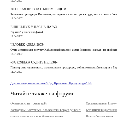
16.04.2007
ЖЕНСКАЯ ФИГУРА С МОИМ ЛИЦОМ
Заявление прокурора Василенко, последнее слово автора на суде, текст статьи и "
12.04.2007
ВИННИ-ПУХ У НАС НА НАРАХ
"Братки" у могилы (фото)
12.04.2007
ЧЕЛОВЕК «ДЕЛА-2005»
Суды установили: депутат Хабаровской краевой думы Розенков «намыл» на свой ка
12.04.2007
«ЗА КОЛЛАЖ СУДИТЬ НЕЛЬЗЯ»
Приморские журналисты, оклеветавшие прокурора, добиваются реабилитации в Ев
11.04.2007
Другие материалы по теме "Суд, Криминал, Прокуратура" >>
Читайте также на форуме
Охранник спит - смена идёт
Организованная Прок
Космодром Восточный. Кто всё-таки ворует деньги?!
Когнитивный диссонан
сирота нуждаюсь в приобретении жилья
Власть бритых голов