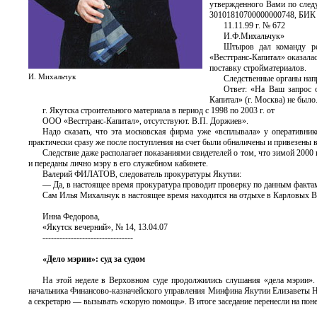
утвержденного Вами по след
30101810700000000748, БИК
11.11.99 г. № 672
И.Ф.Михальчук»
Штыров дал команду ре
«Весттранс-Капитал» оказала
поставку стройматериалов.
И. Михальчук
Следственные органы нап
Ответ: «На Ваш запрос 
Капитал» (г. Москва) не бы
г. Якутска строительного материала в период с 1998 по 2003 г. от
ООО «Весттранс-Капитал», отсутствуют. В.П. Доржиев».
Надо сказать, что эта московская фирма уже «всплывала» у оперативни
практически сразу же после поступления на счет были обналичены и привезены 
Следствие даже располагает показаниями свидетелей о том, что зимой 2000
и переданы лично мэру в его служебном кабинете.
Валерий ФИЛАТОВ, следователь прокуратуры Якутии:
— Да, в настоящее время прокуратура проводит проверку по данным факта
Сам Илья Михальчук в настоящее время находится на отдыхе в Карловых В
Инна Федорова,
«Якутск вечерний», № 14, 13.04.07
--------------------------------
«Дело мэрии»: суд за судом
На этой неделе в Верховном суде продолжились слушания «дела мэрии». 
начальника Финансово-казначейского управления Минфина Якутии Елизаветы Ник
а секретарю — вызывать «скорую помощь». В итоге заседание перенесли на пон