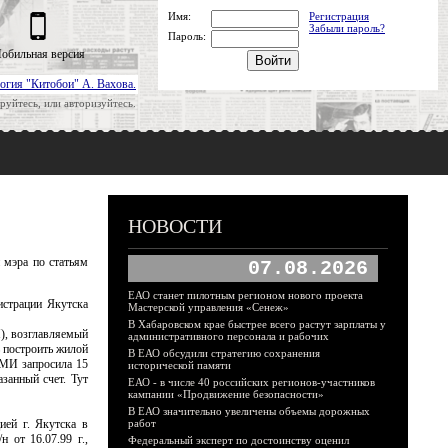
Имя:
Регистрация
Забыли пароль?
Пароль:
обильная версия
огия "Китобои" А. Вахова.
руйтесь, или авторизуйтесь.
НОВОСТИ
 мэра по статьям
07.08.2026
ЕАО станет пилотным регионом нового проекта
истрации Якутска
Мастерской управления «Сенеж»
В Хабаровском крае быстрее всего растут зарплаты у
), возглавляемый
административного персонала и рабочих
 построить жилой
В ЕАО обсудили стратегию сохранения
УМИ запросила 15
исторической памяти
занный счет. Тут
ЕАО - в числе 40 российских регионов-участников
кампании «Продвижение безопасности»
В ЕАО значительно увеличены объемы дорожных
ией г. Якутска в
работ
 от 16.07.99 г.,
Федеральный эксперт по достоинству оценил