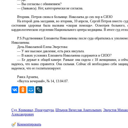
— Вы согласны с обвинением?
— (Заикаясь). Нет, категорически не согласна.
Вторник. Петров снова в больнице. Николаева до сих пор в СИЗО
На второй день заседания, во вторник, 10 апреля, Сергей Петров вместо су
состояния здоровья была вызвана «скорая помощь». Осмотрев больного, 
кардиологическом отделении Национального центра медицины. В итоге суд отлож
P.S.Родственники Елизаветы Николаевны после суда обратились к уполномо
Николаевны.
Дочь Николаевой Елена Эверстова:
— У нее высокое давление, есть риск инсульта.
— В каких условиях Елизавета Николаевна содержится в СИЗО?
— Ее держат в общей камере. Раньше она сидела с 18 женщинами, а сейча
надеюсь, что мама справится. Она сильная. Сейчас ей необходимо себя защища
надеемся, что ее госпитализируют.
Раиса Арзаева,
«Якутск вечерний», № 14, 13.04.07.
Суд, Криминал, Прокуратура
,
Штыров Вячеслав Анатольевич
,
Эверстов Михаи
Александрович
Комментировать