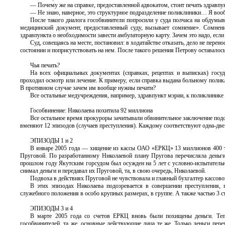
— Почему же на справке, предоставленной адвокатом, стоит печать здравп
— Не знаю, наверное, это структурное подразделение поликлиники… Я вообще
После такого диалога гособвинители попросили у суда полчаса на обдумыв
медицинский документ, предоставленный суду, вызывает сомнение». Сомнени
здравпункта о необходимости завести амбулаторную карту. Зачем это надо, есл
Суд, совещаясь на месте, постановил: в ходатайстве отказать, дело не пере
состоянии и поприсутствовать на нем. После такого решения Петрову оставалось
Чья печать?
На всех официальных документах (справках, рецептах и выписках) госу
проходил осмотр или лечение. К примеру, если справка выдана больному поли
В противном случае зачем им вообще нужны печати?
Все остальные медучреждения, например, здравпункт мэрии, к поликлинике
Гособвинение: Николаева похитила 92 миллиона
Все остальное время прокуроры зачитывали обвинительное заключение подс
вменяют 12 эпизодов (случаев преступления). Каждому соответствуют одна-две
ЭПИЗОДЫ 1 и 2
В январе 2005 года — хищение из кассы ОАО «ЕРКЦ» 13 миллионов 400 ты
Пруговой. По разработанному Николаевой плану Пругова перечисляла день
прошлом году Якутским горсудом был осужден на 5 лет с условно-испытатель
снимал деньги и передавал их Пруговой, та, в свою очередь, Николаевой.
Подвоха в действиях Пруговой не чувствовала и главный бухгалтер кассов
В этих эпизодах Николаева подозревается в совершении преступления,
служебного положения в особо крупных размерах, в группе. А также частью 3 с
ЭПИЗОДЫ 3 и 4
В марте 2005 года со счетов ЕРКЦ вновь были похищены деньги. Тепе
гособвинителей, та же, основные действующие лица те же. Только деньги пер