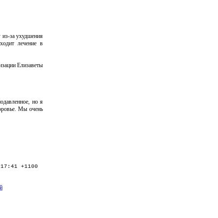
у из-за ухудшения
ходит лечение в
изации Елизаветы
одавленное, но я
доровье. Мы очень
:17:41 +1100
й