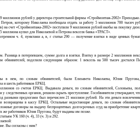
ла 9 миллионов рублей у директора строительной фирмы «Строймонтаж-2002» Приходьк
Петров, которому Николаева пообещала отдать за работу 5 миллионов 700 тысяч ру
в) на счет «Строймонтажа-2002» поступили 9 миллионов рублей якобы на покупку дизел
6,5 миллиона купил для Николаевой и Петрова векселя банка «ТРАСТ».
отренном ч. 4, пунктами а, в, г статьи 290 — получение взятки в виде ценных бумаг
ем. Разница в потерпевшем, сумме долга и взятки. Взятку в размере 2 миллионов век
ам обвинителей, поделили следующим образом: 1 вексель на 500 тысяч достался Пе
ны в нем, по словам обвинителей, были Елизавета Николаева, Юлия Пругова
ва и шесть работников ЕРКЦ.
ллионов со счетов ЕРКЦ. Выдавала деньги, по словам обвинителей, Соловьева, по
ии у следственных органов, решили скрыть преступление. Гособвинители утверждают, ч
од разными предлогами был перечислен 21 миллион рублей. На эти деньги вовлеченн
 и возвращены в кассу ЕРКЦ. Остальные недостающие деньги, по словам обвините
ложные договоры на выдачу беспроцентных долгосрочных ссуд на приобретение квар
воих же работников Юлия Пругова, будут выданы им позже.
тьям УК 160 (ч. 4), 33 (ч. 3) и 292.
лаевой:
ие. Вы согласны с ним?