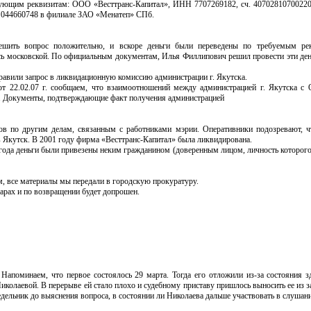
ующим реквизитам: ООО «Весттранс-Капитал», ИНН 7707269182, сч. 407028107002200
 044660748 в филиале ЗАО «Менатеп» СПб.
шить вопрос положительно, и вскоре деньги были переведены по требуемым ре
сь московской. По официальным документам, Илья Филлипович решил провести эти день
равили запрос в ликвидационную комиссию администрации г. Якутска.
от 22.02.07 г. сообщаем, что взаимоотношений между администрацией г. Якутска с
ло. Документы, подтверждающие факт получения администрацией
ков по другим делам, связанным с работниками мэрии. Оперативники подозревают, 
в Якутск. В 2001 году фирма «Весттранс-Капитал» была ликвидирована.
 года деньги были привезены неким гражданином (доверенным лицом, личность которого
м, все материалы мы передали в городскую прокуратуру.
арах и по возвращении будет допрошен.
Напоминаем, что первое состоялось 29 марта. Тогда его отложили из-за состояния 
олаевой. В перерыве ей стало плохо и судебному приставу пришлось выносить ее из за
едельник до выяснения вопроса, в состоянии ли Николаева дальше участвовать в слуша