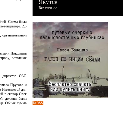
Якутск
Все теги >>
о.
блей. Схема была
ь-генератора. 2,5
, организованной
селями Николаева
трову, остальное
, директор ОАО
лучала Пругова и
то Николаевой для
ый в сговор Олег
лей, должны были
тир. Общая сумма