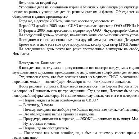
Дело тянется второй год
Уголовные дела на чиновников мэрии и близких к администрации структур 
несколько разных уголовных дел по разным статьям и фактам. Объединяет 
объединены в единое производство.
Тогда же, в декабре 2005-го, начались аресты подозреваемых.
Первой 23 декабря 2005 года в СИЗО отправилась директор ОАО «ЕРКЦ» 
14 февраля 2006 года арестовали гендиректора ОАО «Якутдорстрой» Олег
На следующий день — заммэра, начальника Финансово-казначейского упра
Последним в списке арестованных стал другой заммэра, начальник Департа
Кроме них, в деле есть еще двое подсудимых: кассир-бухгалтер ЕРКЦ Анна
На сегодняшний день почти все ранее арестованные выпущены на свобод
Николаева.
Понедельник. Больных нет
В понедельник на слушании присутствовали все шестеро подсудимых с адвок
муниципальные служащие, проходящие по делу, нанесли ущерб своей деятельн
Суд начался с того, что был оглашен ответ из медчасти СИЗО о состоянии
порешили: может — значит будет. Несмотря на то, что хромает и заикается.
После решения вопроса с Николаевой выяснилось, что Сергей Петров в тот
на запрос из Национального центра медицины. Судя по ним, Петрову было нео
повторный инфаркт миокарда. И вполне может случиться, что мы его потеряем»
— Петров, когда вы были освобождены из СИЗО?
— В пятницу, 3 марта.
— Почему, находясь на свободе уже больше недели, вам только сейчас пон
— Это обследование нельзя пройти за один день.
— Процедура, описанная в справке, — ЭХОКГ — занимает пять минут. Мы в
— Ну, это ваше мнение.
— Петров, где вы обследуетесь?
— После того как меня освободили, я был на приеме у своего врача п
госпитализацию.