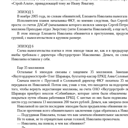
«Строй-Альта», принадлежащей тому же Ивану Яныгину.
ЭПИЗОД 5
В ноябре 2005 года, по словам обвинителей, Елизавета Николаева вымога
Исполнителем планов начальника ФКУ, по мнению следствия, был Сергей 
проста: со счетов ДАСиР (начальником которого являлся заммэра Сергей Петро
миллиона Приходько отдал Эверстову (зятю Елизаветы Николаевой), а еще на 
В этом эпизоде Елизавета Николаева обвиняется в преступлении, предусм
группой, с вымогательством в крупном размере.
ЭПИЗОД 6
Схема вымогательства взятки в этом эпизоде такая же, как и в предыдущ
якобы требовала с директора «Якутдорстроя» Максименко. Деньги, по слов
Николаева оставила у себя.
Еще 35 миллионов
Остальные 6 эпизодов связаны с хищением 35 миллионов. Замеша
«Якутгордормостстрой» Олег Шаравара, бухгалтер-кассир ЕРКЦ Анна Соловье
Сначала вместе с Пруговой и Соловьевой директор ФКУ похитила 35 ми
передавала их Николаевой. Потом они, узнав о том, что находятся на подозрен
того, чтобы вернуть недостающие миллионы, на счета ОАО «Якутдорстрой» п
Шаравара приобрел векселя «Собинбанка», которые затем были обналичены
покрыться путем обмана работников ЕРКЦ. С шестью из них были подписаны 
шести ссуд составила 13 миллионов 200 тысяч рублей. Деньги, как заверила с
Николаевой по шести последним эпизодам были предъявлены обвинения по ста
После прочтения всего обвинительного заключения судья обратилась к Нико
— Подсудимая Николаева, только что вам зачитали обвинительное заключен
Не то кивая, не то отрицательно качая головой, Николаева промолчала.
— Николаева, вы поняли, в чем вас обвиняют?
— Да.