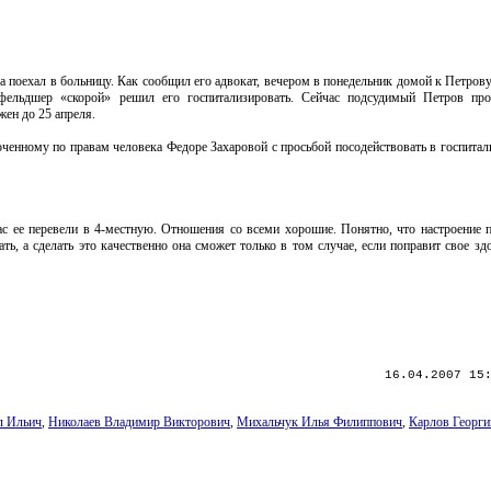
да поехал в больницу. Как сообщил его адвокат, вечером в понедельник домой к Петров
фельдшер «скорой» решил его госпитализировать. Сейчас подсудимый Петров про
ен до 25 апреля.
ченному по правам человека Федоре Захаровой с просьбой посодействовать в госпитал
с ее перевели в 4-местную. Отношения со всеми хорошие. Понятно, что настроение п
ть, а сделать это качественно она сможет только в том случае, если поправит свое з
16.04.2007 15
л Ильич
,
Николаев Владимир Викторович
,
Михальчук Илья Филиппович
,
Карлов Георги