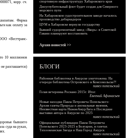
спортивную инфраструктуру Хабаровского края
00071, корр. сч.
Дноуглубительный флот будет создан для Северного
морского пути
На Хабаровском судостроительном заводе началось
производство дебаркадеров
квизитам. Фирма
ЦУМ в Хабаровске вернули государству
ги как оплату за
Бывший судоремонтный завод «Якорь» в Советской
Гавани планируют восстановить
 ООО «Весттранс-
Архив новостей >>
что 10 миллионов
БЛОГИ
 не разглашается)
Районная библиотека в Амурске уничтожена. На
очереди библиотека Островского в Комсомольске?!
павел попельский
Голая вечеринка Роснано 2015г. Итог.
Евгений Афанасьев
Новые находки Павла Петровича Попельского:
Архив газеты Природа и аномальные явления,
Неизвестная карта НижнеАмурЛага и Последние
выставки автора в Амурске по 2025
павел попельский
здоровья бывшего
Официальные публикации Павла Петровича
ла суда на руках,
Попельского 2023-2025 в Болгарии, в газетах
Тихоокеанская Звезда и Наш Город Амурск
ниях.
павел попельский