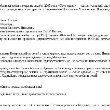
были заведены в середине декабря 2005 года. «Дело мэрии» — термин условный, оно о
же их принадлежность фигурантов к так называемой «команде Михальчука». В после
Юлия Пругова.
а Шаравару.
вления Елизавету Николаеву.
мента архитектуры и строительства Сергей Петров.
 Соловьева и главный бухгалтер ЕРКЦ Людмила Шибеко. Обе находятся под подпиской о
у до вынесения приговора (оправдательного или обвинительного). В СИЗО осталас
атами. Потерпевшей стороной в «деле мэрии», надо сказать, выступает... мэрия. Имен
остью. Представлял мэрию адвокат Леонид Макаренко.
 здоровья Елизаветы Николаевой: «Удовлетворительное. На заседании присутствовать 
 день должен был лечь в больницу. Адвокатом были предоставлены справки о состоянии
бходимо стационарное лечение. «В противном случае, — сказал адвокат, — у Сергея 
. Ходатайство поддержали все адвокаты и подсудимые, кроме гособвинителей:
адобилось проходить обследование?
едь тоже люди и тоже проходим такие обследования.
о месту жительства, в 4 поликлинике. Потом обратился в Медцентр, где и получи