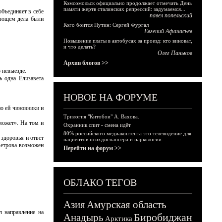
Комсомольск официально продолжает отмечать День
памяти жертв сталинских репрессий: задумаемся...
бъединяет в себе
павел попельский
дующем дела были
Кого боится Путин: Сергей Фургал
Евгений Афанасьев
Повышение платы в автобусах за проезд: кто виноват,
и что делать?
Олег Паньков
Архив блогов >>
 невыезде.
ь одна Елизавета
НОВОЕ НА ФОРУМЕ
но ей чиновники и
Трилогия "Китобои" А. Вахова.
может». На том и
Охранник спит - смена идёт
80% российского медиаконтента это телевидение для
 здоровья и ответ
пациентов психдиспансера и наркологии.
Петрова возможен
Перейти на форум >>
ОБЛАКО ТЕГОВ
Азия
Амурская область
л направление на
Биробиджан
Анадырь
Арктика