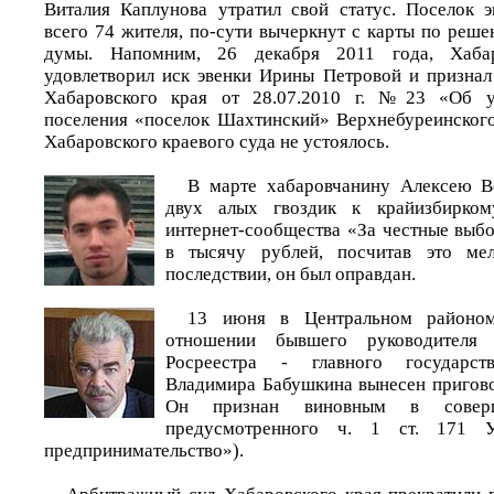
Виталия Каплунова утратил свой статус. Поселок э
всего 74 жителя, по-сути вычеркнут с карты по реш
думы. Напомним, 26 декабря 2011 года, Хаба
удовлетворил иск эвенки Ирины Петровой и призна
Хабаровского края от 28.07.2010 г. №23 «Об уп
поселения «поселок Шахтинский» Верхнебуреинског
Хабаровского краевого суда не устоялось.
В марте хабаровчанину Алексею В
двух алых гвоздик к крайизбирком
интернет-сообщества «За честные выб
в тысячу рублей, посчитав это ме
последствии, он был оправдан.
13 июня в Центральном районом
отношении бывшего руководителя 
Росреестра - главного государств
Владимира Бабушкина вынесен пригово
Он признан виновным в соверше
предусмотренного ч. 1 ст. 171 
предпринимательство»).