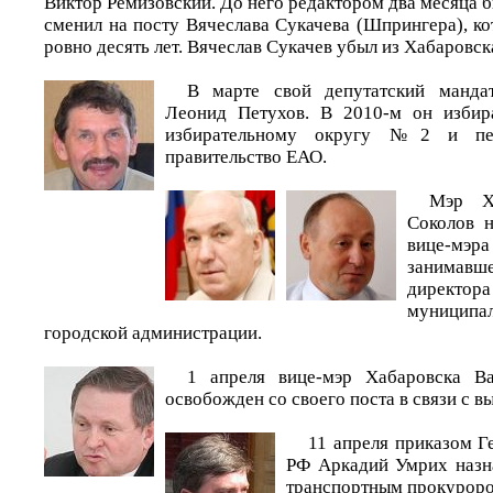
Виктор Ремизовский. До него редактором два месяца 
сменил на посту Вячеслава Сукачева (Шпрингера), к
ровно десять лет. Вячеслав Сукачев убыл из Хабаровск
В марте свой депутатский манда
Леонид Петухов. В 2010-м он избир
избирательному округу №2 и пе
правительство ЕАО.
Мэр Ха
Соколов н
вице-мэра
занима
директ
муниципа
городской администрации.
1 апреля вице-мэр Хабаровска В
освобожден со своего поста в связи с в
11 апреля приказом Г
РФ Аркадий Умрих назн
транспортным прокуроро