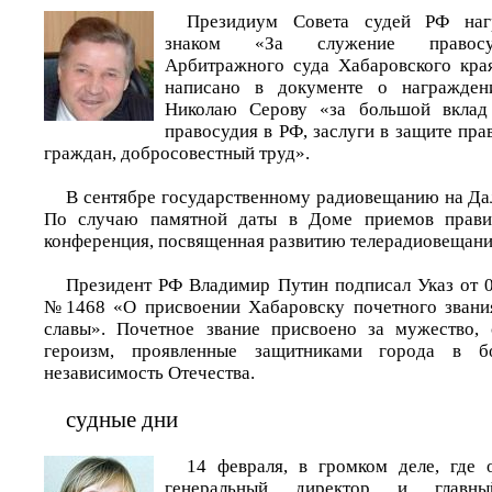
Президиум Совета судей РФ наг
знаком «За служение правосу
Арбитражного суда Хабаровского кра
написано в документе о награжден
Николаю Серову «за большой вклад
правосудия в РФ, заслуги в защите пра
граждан, добросовестный труд».
В сентябре государственному радиовещанию на Дал
По случаю памятной даты в Доме приемов правит
конференция, посвященная развитию телерадиовещани
Президент РФ Владимир Путин подписал Указ от 0
№1468 «О присвоении Хабаровску почетного звани
славы». Почетное звание присвоено за мужество, 
героизм, проявленные защитниками города в 
независимость Отечества.
судные дни
14 февраля, в громком деле, где 
генеральный директор и главны