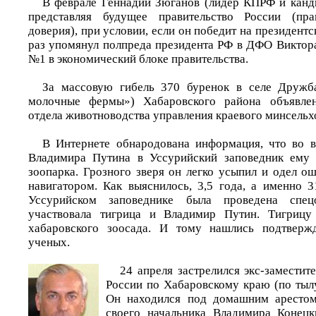
В феврале Геннадий Зюганов (лидер КПРФ и канд
представляя будущее правительство России (пра
доверия), при условии, если он победит на президентс
раз упомянул полпреда президента РФ в ДФО Виктора
№1 в экономический блоке правительства.
За массовую гибель 370 буренок в селе Друж
молочные фермы») Хабаровского района объявлен
отдела животноводства управления краевого минсельх
В Интернете обнародована информация, что во в
Владимира Путина в Уссурийский заповедник ему 
зоопарка. Грозного зверя он легко усыпил и одел о
навигатором. Как выяснилось, 3,5 года, а именно 3
Уссурийском заповеднике была проведена спец
участвовала тигрица и Владимир Путин. Тигрицу
хабаровского зоосада. И тому нашлись подтвержд
ученых.
24 апреля застрелился экс-замести
России по Хабаровскому краю (по тыл
Он находился под домашним арестом
своего начальника Владимира Конецк