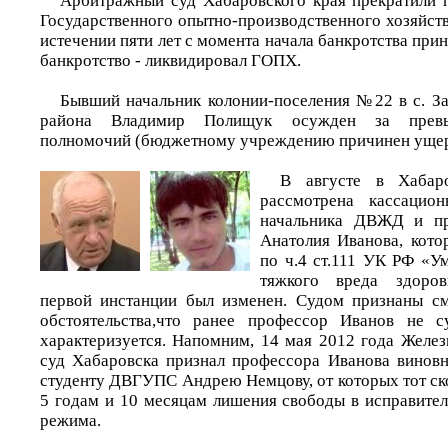
Арбитражный суд Хабаровского края прекратили 
Государственного опытно-производственного хозяйст
истечении пяти лет с момента начала банкротства при
банкротство - ликвидировал ГОПХ.
Бывший начальник колонии-поселения №22 в с. З
района Владимир Полищук осужден за превы
полномочий (бюджетному учреждению причинен ущерб
В августе в Хабар
рассмотрена кассацио
начальника ДВЖД и п
Анатолия Иванова, кото
по ч.4 ст.111 УК РФ «
тяжкого вреда здоро
первой инстанции был изменен. Судом признаны с
обстоятельства,что ранее профессор Иванов не 
характеризуется. Напомним, 14 мая 2012 года Жел
суд Хабаровска признал профессора Иванова винов
студенту ДВГУПС Андрею Немцову, от которых тот ск
5 годам и 10 месяцам лишения свободы в исправител
режима.