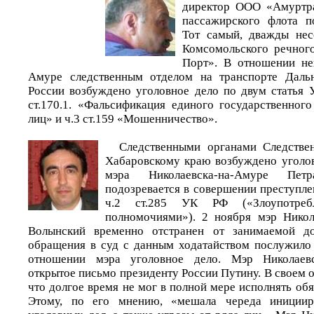
директор ООО «Амуртра
пассажирского флота п
Тот самый, дважды нес
Комсомольского речног
Порт». В отношении не
Амуре следственным отделом на транспорте Даль
России возбуждено уголовное дело по двум статья У
ст.170.1. «Фальсификация единого государственног
лиц» и ч.3 ст.159 «Мошенничество».
Следственными органами Следстве
Хабаровскому краю возбуждено уголо
мэра Николаевска-на-Амуре Пет
подозревается в совершении преступле
ч.2 ст.285 УК РФ («Злоупотреб
полномочиями»). 2 ноября мэр Никол
Волынский временно отстранен от занимаемой до
обращения в суд с данным ходатайством послужило
отношении мэра уголовное дело. Мэр Николаевс
открытое письмо президенту России Путину. В своем 
что долгое время не мог в полной мере исполнять обя
Этому, по его мнению, «мешала череда инициир