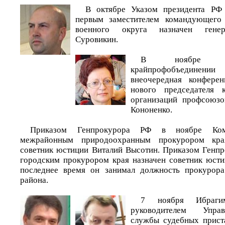
В октябре Указом президента РФ
первым заместителем командующего
военного округа назначен генера
Суровикин.
В ноябре в
крайпрофобъедине
внеочередная конферен
нового председателя 
организаций профсоюзо
Кононенко.
Приказом Генпрокурора РФ в ноябре Комс
межрайонным природоохранным прокурором кра
советник юстиции Виталий Высотин. Приказом Генп
городским прокурором края назначен советник юст
последнее время он занимал должность прокурора
района.
7 ноября Ибраги
руководителем Упра
службы судебных прист