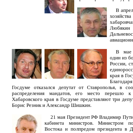
В апрел
хозяйств
хабаро
Любякин 
Дальне
авиационн
В мае
один из б
России, с
единорос
края в Го
Благодаря
Госдуме отказался депутат от Ставрополья, в соо
распределения мандатов, его место перешло 
Хабаровского края в Госдуме представляют три депу
Борис Резник и Александр Шишкин.
21 мая Президент РФ Владимир Пути
кабинета министров. Министром п
Востока и полпредом президента в 