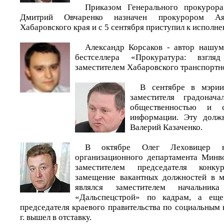
Приказом Генерального прокурор
Дмитрий Овчаренко назначен прокурором Ая
Хабаровского края и с 5 сентября приступил к исполн
Александр Корсаков - автор нашум
бестселлера «Прокуратура: взгля
заместителем Хабаровского транспортн
В сентябре в мэри
заместителя градонач
общественностью и с
информации. Эту должн
Валерий Казаченко.
В октябре Олег Леховицер на
организационного департамента Минво
заместителем председателя конк
замещение вакантных должностей в м
являлся заместителем начальни
«Дальспецстрой» по кадрам, а еще
председателя краевого правительства по социальным
г. вышел в отставку.