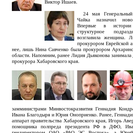
Виктор Ишаев.
24 мая Генеральны
Чайка назначил нов
Впервые в истории
структурное подразд
возглавила женщина. Л
прокурором Еврейской а
нее, лишь Нина Савченко была прокурором Архарин
области. Напомним, ранее Лидия Дьяконова занимала
прокурора Хабаровского края.
замминистрами Минвостокразвития Геннадия Кондра
Ивана Благодыря и Юрия Оноприенко. Ранее, Геннади
аппарат правительства Хабаровского края, Игорь Ав
помощника полпреда президента РФ в ДФО, Ива
гендиректором ОАО «РАО ЭС Востока», а Юрий