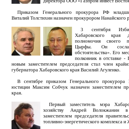
директора ООО «Газпром инвест Восток
Приказом Генерального прокурора РФ младш
Виталий Толстихин назначен прокурором Нанайского 
3 сентября Избир
Хабаровского края д
полномочия своего п
Цырфы. Он сосла
обстоятельства». Его мес
полковник в отставке -
новым заместителем председателя стал член край
губернатора Хабаровского края Василий Агуленко.
В сентябре приказом Генерального прокурора
юстиции Максим Собчук назначен заместителем пр
края.
Первый заместитель мэра Хабар
хозяйству Андрей Волокжанин в
заместителем председателя правитель
топливно-энергетического комплекса и