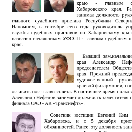
краю - главным су
Хабаровского края. Р
занимал должность руко
главного судебного пристава Республики Северн
Напомним, в сентябре сего года руководитель уп
службы судебных приставов по Хабаровскому кра
назначен начальником УФССП - главным судебным п
края.
Бывший зам.начальн
края Александр Неф
председателем Общест
края. Прежний председ
художественный руков
краевой филармонии, со
оставить пост главы совета. В настоящее время полков
Александр Нефедов занимает должность заместителя 
филиала ОАО «АК «Транснефть».
Советник юстиции Евгений Ким 
Хабаровска, и с 5 декабря прис
обязанностей. Ранее, эту должность зан