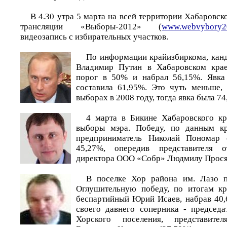
В 4.30 утра 5 марта на всей территории Хабаровско
трансляции «Выборы-2012» (
www.webvybory2
видеозапись с избирательных участков.
По информации крайизбиркома, кан
Владимир Путин в Хабаровском кра
порог в 50% и набрал 56,15%. Явка
составила 61,95%. Это чуть меньше,
выборах в 2008 году, тогда явка была 74
4 марта в Бикине Хабаровского к
выборы мэра. Победу, по данным к
предприниматель Николай Пономар
45,27%, опередив представителя 
директора ООО «Собр» Людмилу Просян
В поселке Хор района им. Лазо 
Оглушительную победу, по итогам кр
беспартийный Юрий Исаев, набрав 40,
своего давнего соперника - председа
Хорского поселения, представите