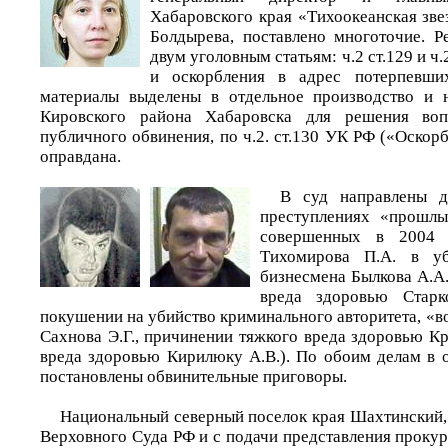
Хабаровского края «Тихоокеанская зв
Болдырева, поставлено многоточие. Р
двум уголовным статьям: ч.2 ст.129 и ч.
и оскорбления в адрес потерпевши
материалы выделены в отдельное производство и 
Кировского района Хабаровска для решения во
публичного обвинения, по ч.2. ст.130 УК РФ («Оскор
оправдана.
В суд направлены д
преступлениях «прошлы
совершенных в 2004 
Тихомирова П.А. в уб
бизнесмена Былкова А.А
вреда здоровью Старк
покушении на убийство криминального авторитета, «во
Сахнова Э.Г., причинении тяжкого вреда здоровью К
вреда здоровью Кирилюку А.В.). По обоим делам в
постановлены обвинительные приговоры.
Национальный северный поселок края Шахтинский,
Верховного Суда РФ и с подачи представления проку