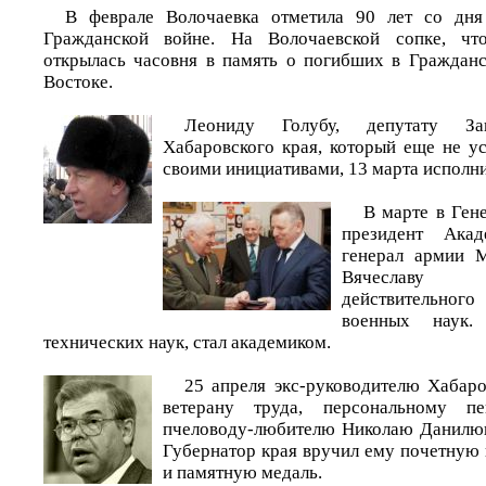
В феврале Волочаевка отметила 90 лет со дня
Гражданской войне. На Волочаевской сопке, что
открылась часовня в память о погибших в Граждан
Востоке.
Леониду Голубу, депутату За
Хабаровского края, который еще не ус
своими инициативами, 13 марта исполни
В марте в Ген
президент Ака
генерал армии 
Вячеславу 
действительно
военных наук.
технических наук, стал академиком.
25 апреля экс-руководителю Хабаро
ветерану труда, персональному п
пчеловоду-любителю Николаю Данилюк
Губернатор края вручил ему почетную 
и памятную медаль.