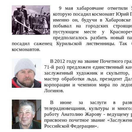
9 мая хабаровчане отметили 5
которую посадил космонавт Юрий Г
именно он, будучи в Хабаровске
побывал на городских строящи
пустующем месте у Краснореч
предполагалось разбить новый п
посадил саженец Курильской лиственницы. Так 
космонавтов.
В 2012 году на звание Почетного гр
71-й раз) предложен единственный кан
заслуженный художник и скульптор,
мастер обработки льда, президент Да
корпорации и чемпион мира по ледов
Логинов.
В июне за заслуги в развит
телерадиовещания, культуры и мног
работу Анатолию Жарову - ведущему
присвоено почетное звание «Заслужен
Российской Федерации».