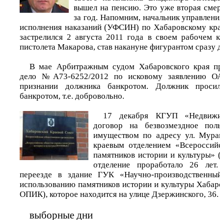
вышел на пенсию. Это уже вторая см
за год. Напомним, начальник управлен
исполнения наказаний (УФСИН) по Хабаровскому кр
застрелился 2 августа 2011 года в своем рабочем к
пистолета Макарова, став накануне фигурантом сразу 
В мае Арбитражным судом Хабаровского края пр
дело №А73-6252/2012 по исковому заявлению О
признании должника банкротом. Должник проси
банкротом, т.е. добровольно.
17 декабря КГУП «Недвижи
договор на безвозмездное пол
имуществом по адресу ул. Мурав
краевым отделением «Всероссий
памятников истории и культуры»
отделение проработало 26 лет
переезде в здание ГУК «Научно-производственны
использованию памятников истории и культуры Хабар
ОПИК), которое находится на улице Дзержинского, 36.
выборные дни