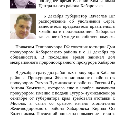
последнее время Евгений Ким занима
Центрального района Хабаровска.
6 декабря губернатор Вячеслав Шп
распоряжение об увольнении Серг
заместителя председателя правительств
хозяйства и продовольствия Хабаровск
заявление об уходе по собственному ж
Приказом Генпрокурора РФ советник юстиции Дми
прокурором Хабаровского района и с 11 декабря п
обязанностей. В последнее время занимал дол
межрайонного природоохранного прокурора Хабаровс
В декабре сразу два районных прокурора в Хабаро
районы. Прокурором Железнодорожного района ст
прокурором Тугуро-Чумиканского района - Евгений Бу
Антона Хомягина, которого еще в ноябре назначил
прокурором. Именно с подачи Тугуро-Чумиканской ра
сентябре от губернатора края требовали отставки 
Милова, в связи со срывом начала отопительно
Железнодорожного района Хабаровска Кирилл Ос
Колесникова. Последний пошел на повышение - стал 