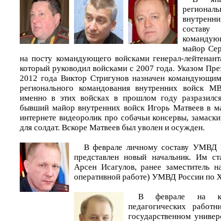
региона
внутрен
составу
командующ
майор Сер
на посту командующего войсками генерал-лейтенант
который руководил войсками с 2007 года. Указом Пре
2012 года Виктор Стригунов назначен командующим
регионального командования внутренних войск М
именно в этих войсках в прошлом году разразился
бывший майор внутренних войск Игорь Матвеев в ма
интернете видеоролик про собачьи консервы, замаск
для солдат. Вскоре Матвеев был уволен и осужден.
В феврале личному составу УМВД 
представлен новый начальник. Им ст
Арсен Исагулов, ранее заместитель н
оперативной работе) УМВД России по 
В феврале на ко
педагогических работн
государственном униве