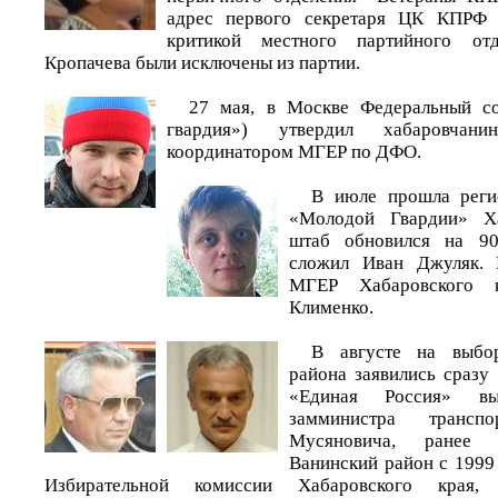
адрес первого секретаря ЦК КПРФ 
критикой местного партийного от
Кропачева были исключены из партии.
27 мая, в Москве Федеральный с
гвардия») утвердил хабаровчан
координатором МГЕР по ДФО.
В июле прошла реги
«Молодой Гвардии» Ха
штаб обновился на 9
сложил Иван Джуляк. 
МГЕР Хабаровского 
Клименко.
В августе на выбо
района заявились сразу
«Единая Россия» вы
замминистра трансп
Мусяновича, ранее 
Ванинский район с 1999
Избирательной комиссии Хабаровского края, 