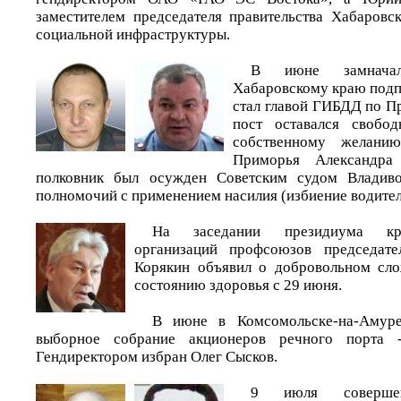
заместителем председателя правительства Хабаровс
социальной инфраструктуры.
В июне замнача
Хабаровскому краю подп
стал главой ГИБДД по П
пост оставался свобо
собственному желани
Приморья Александра
полковник был осужден Советским судом Владиво
полномочий с применением насилия (избиение водител
На заседании президиума кра
организаций профсоюзов председат
Корякин объявил о добровольном сл
состоянию здоровья с 29 июня.
В июне в Комсомольске-на-Амуре
выборное собрание акционеров речного порта
Гендиректором избран Олег Сысков.
9 июля соверше