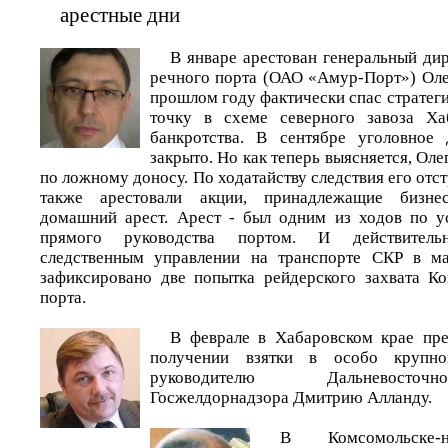
арестные дни
В январе арестован генеральный ди
речного порта (ОАО «Амур-Порт») Оле
прошлом году фактически спас стратег
точку в схеме северного завоза Ха
банкротства. В сентябре уголовно
закрыто. Но как теперь выясняется, Оле
по ложному доносу. По ходатайству следствия его отст
также арестовали акции, принадлежащие бизне
домашний арест. Арест - был одним из ходов по у
прямого руководства портом. И действительн
следственным управлении на транспорте СКР в ма
зафиксировано две попытка рейдерского захвата К
порта.
В феврале в Хабаровском крае пре
получении взятки в особо крупн
руководителю Дальневосточ
Госжелдорнадзора Дмитрию Алланду.
В Комсомольске-