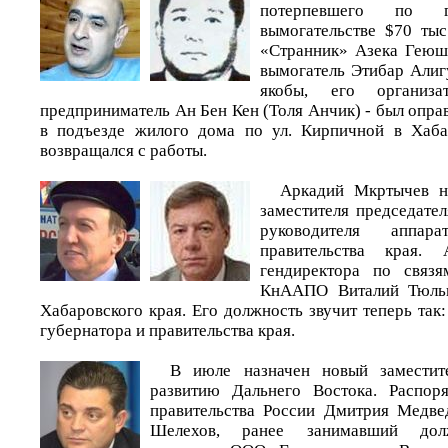
потерпевшего по 
вымогательстве $70 тыс
«Странник» Азека Геюш
вымогатель Этибар Алигу
якобы, его организа
предприниматель Ан Бен Кен (Толя Анчик) - был опра
в подъезде жилого дома по ул. Кирпичной в Хаба
возвращался с работы.
Аркадий Мкртычев н
заместителя председател
руководителя аппар
правительства края.
гендиректора по связ
КнААПО Виталий Тюльк
Хабаровского края. Его должность звучит теперь та
губернатора и правительства края.
В июле назначен новый замести
развитию Дальнего Востока. Распор
правительства России Дмитрия Медве
Шелехов, ранее занимавший долж