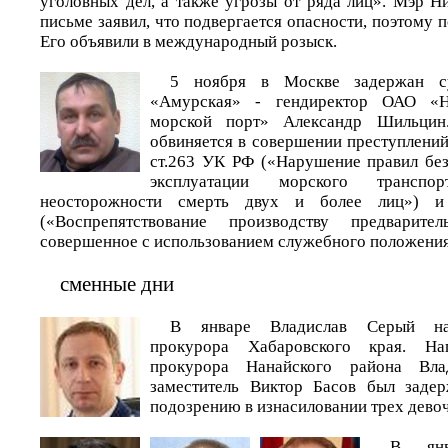
уголовных дел, а также угрозы от ряда лиц». Мэр Н
письме заявил, что подвергается опасности, поэтому п
Его объявили в международный розыск.
5 ноября в Москве задержан су
«Амурская» - гендиректор ОАО «Ни
морской порт» Александр Шильцин.
обвиняется в совершении преступлений
ст.263 УК РФ («Нарушение правил бе
эксплуатации морского транспо
неосторожности смерть двух и более лиц») 
(«Воспрепятствование производству предварител
совершенное с использованием служебного положения
сменные дни
В январе Владислав Серый наз
прокурора Хабаровского края. На
прокурора Нанайского района Вла
заместитель Виктор Басов был заде
подозрению в изнасиловании трех девоч
В янв