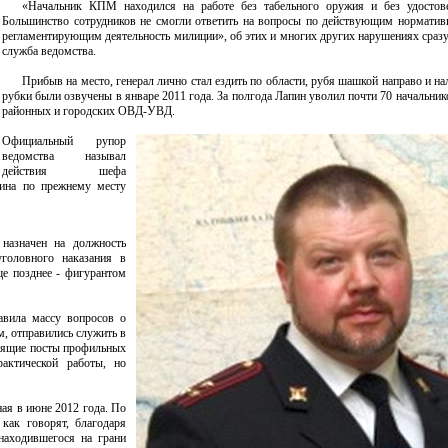
«Начальник КПМ находился на работе без табельного оружия и без удостове
Большинство сотрудников не смогли ответить на вопросы по действующим нормати
регламентирующим деятельность милиции», об этих и многих других нарушениях сразу
служба ведомства.
Прибыв на место, генерал лично стал ездить по области, рубя шашкой направо и на
рубки были озвучены в январе 2011 года. За полгода Лапин уволил почти 70 начальник
районных и городских ОВД-УВД.
Официальный рупор
ведомства называл
действия шефа
пина по прежнему месту
назначен на должность
головного наказания в
ще позднее - фигурантом
авила массу вопросов о
м, отправились служить в
водящие посты профильных
рактической работы, но
ная в июне 2012 года. По
ак говорят, благодаря
аходившегося на грани