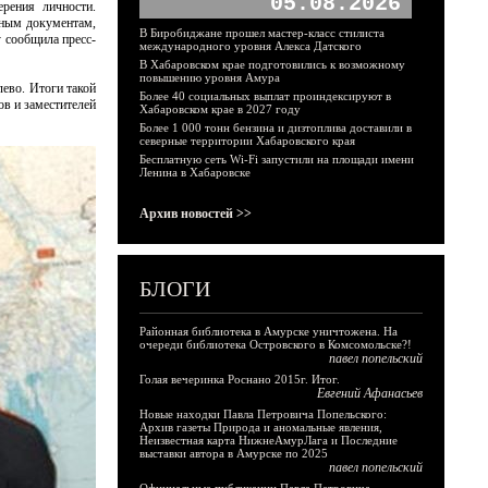
05.08.2026
рения личности.
вным документам,
В Биробиджане прошел мастер-класс стилиста
 сообщила пресс-
международного уровня Алекса Датского
В Хабаровском крае подготовились к возможному
повышению уровня Амура
лево. Итоги такой
Более 40 социальных выплат проиндексируют в
ов и заместителей
Хабаровском крае в 2027 году
Более 1 000 тонн бензина и дизтоплива доставили в
северные территории Хабаровского края
Бесплатную сеть Wi-Fi запустили на площади имени
Ленина в Хабаровске
Архив новостей >>
БЛОГИ
Районная библиотека в Амурске уничтожена. На
очереди библиотека Островского в Комсомольске?!
павел попельский
Голая вечеринка Роснано 2015г. Итог.
Евгений Афанасьев
Новые находки Павла Петровича Попельского:
Архив газеты Природа и аномальные явления,
Неизвестная карта НижнеАмурЛага и Последние
выставки автора в Амурске по 2025
павел попельский