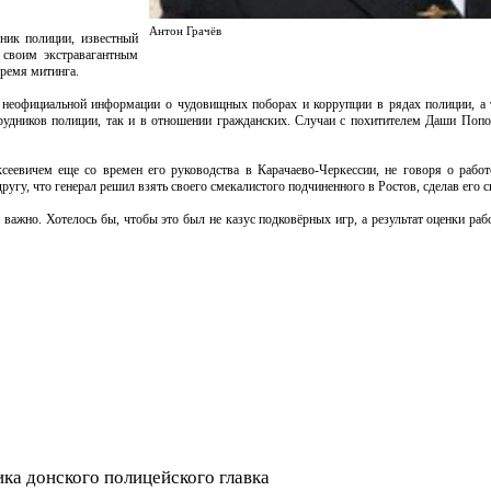
Антон Грачёв
ьник полиции, известный
 своим экстравагантным
ремя митинга.
 неофициальной информации о чудовищных поборах и коррупции в рядах полиции, а
рудников полиции, так и в отношении гражданских. Случаи с похитителем Даши Попо
еевичем еще со времен его руководства в Карачаево-Черкессии, не говоря о рабо
другу, что генерал решил взять своего смекалистого подчиненного в Ростов, сделав его 
важно. Хотелось бы, чтобы это был не казус подковёрных игр, а результат оценки раб
ка донского полицейского главка