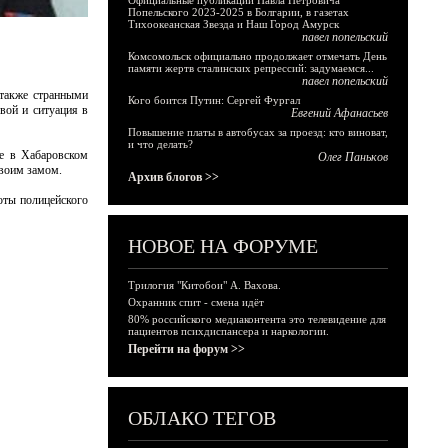
Официальные публикации Павла Петровича
Попельского 2023-2025 в Болгарии, в газетах
Тихоокеанская Звезда и Наш Город Амурск
павел попельский
Комсомольск официально продолжает отмечать День
памяти жертв сталинских репрессий: задумаемся...
павел попельский
 также странными
Кого боится Путин: Сергей Фургал
вой и ситуация в
Евгений Афанасьев
Повышение платы в автобусах за проезд: кто виноват,
и что делать?
те в Хабаровском
Олег Паньков
своим замом.
Архив блогов >>
оты полицейского
НОВОЕ НА ФОРУМЕ
Трилогия "Китобои" А. Вахова.
Охранник спит - смена идёт
80% российского медиаконтента это телевидение для
пациентов психдиспансера и наркологии.
Перейти на форум >>
ОБЛАКО ТЕГОВ