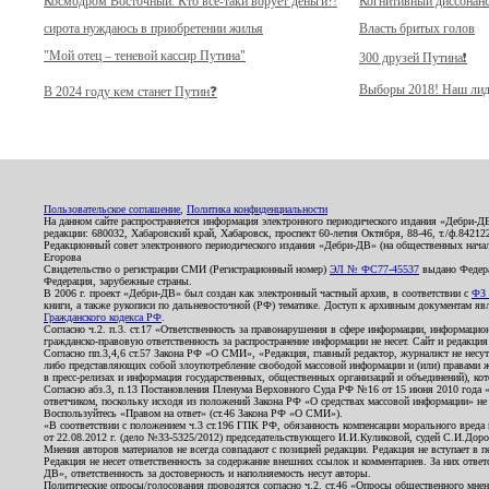
Космодром Восточный. Кто всё-таки ворует деньги?!
Когнитивный диссонан
сирота нуждаюсь в приобретении жилья
Власть бритых голов
"Мой отец – теневой кассир Путина"
300 друзей Путина❗️
Выборы 2018! Наш лид
В 2024 году кем станет Путин❓
Пользовательское соглашение
,
Политика конфиденциальности
На данном сайте распространяется информация электронного периодического издания «Дебри-Д
редакции: 680032, Хабаровский край, Хабаровск, проспект 60-летия Октября, 88-46, т./ф.8421
Редакционный совет электронного периодического издания «Дебри-ДВ» (на общественных нач
Егорова
Свидетельство о регистрации СМИ (Регистрационный номер)
ЭЛ № ФС77-45537
выдано Федера
Федерация, зарубежные страны.
В 2006 г. проект «Дебри-ДВ» был создан как электронный частный архив, в соответствии с
ФЗ 
книги, а также рукописи по дальневосточной (РФ) тематике. Доступ к архивным документам явля
Гражданского кодекса РФ
.
Согласно ч.2. п.3. ст.17 «Ответственность за правонарушения в сфере информации, информац
гражданско-правовую ответственность за распространение информации не несет. Сайт и редакци
Согласно пп.3,4,6 ст.57 Закона РФ «О СМИ», «Редакция, главный редактор, журналист не несут
либо представляющих собой злоупотребление свободой массовой информации и (или) правами ж
в пресс-релизах и информация государственных, общественных организаций и объединений), кот
Согласно абз.3, п.13 Постановления Пленума Верховного Суда РФ №16 от 15 июня 2010 года 
ответчиком, поскольку исходя из положений Закона РФ «О средствах массовой информации» не 
Воспользуйтесь «Правом на ответ» (ст.46 Закона РФ «О СМИ»).
«В соответствии с положением ч.3 ст.196 ГПК РФ, обязанность компенсации морального вреда п
от 22.08.2012 г. (дело №33-5325/2012) председательствующего И.И.Куликовой, судей С.И.Дор
Мнения авторов материалов не всегда совпадают с позицией редакции. Редакция не вступает в п
Редакция не несет ответственность за содержание внешних ссылок и комментариев. За них отве
ДВ», ответственность за достоверность и наполняемость несут авторы.
Политические опросы/голосования проводятся согласно ч.2. ст.46 «Опросы общественного мнени