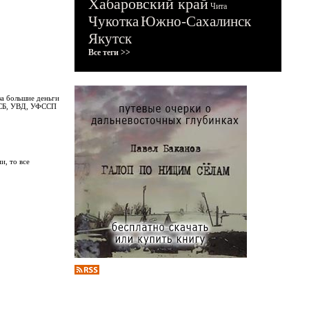
Хабаровский край
Чита
Чукотка
Южно-Сахалинск
Якутск
Все теги >>
за большие деньги
УФСБ, УВД, УФССП
и, то все