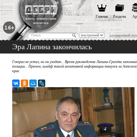
Главная
Разделы
Ар
расширенный пои
Эра Лапина закончилась
Генерал не устал, но он уходит... Время руководства Лапина-Грачёва запом
полиции... Причем, шлейф такой негативной информации тянулся за Алексеем А
крае