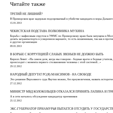
Читайте также
ТРЕТИЙ НЕ ЛИШНИЙ?
В Приморском крае задержан подозреваемый в убийстве кандидата в мэры Дальнег
15.01.2013
ЧЕКИСТСКАЯ ПОДСТАВА ПОЛКОВНИКА МУХИНА
Борьба с мафиозным спрутом в УФМС по Приморскому краю была запущена в Москве
делать загранпаспорта в ускоренном варианте, то есть мошенникам, так как в про
и другие организации
09.01.2013
В БОРЬБЕ С КОРРУПЦИЕЙ СЛАБЫХ ЗВЕНЬЕВ НЕ ДОЛЖНО БЫТЬ
Кирилл Левит: «На самом деле, когда мы говорим - бедные врачи и бедные учителя
происходит с момента первого столкновения человека с этой системой...»
29.12.2012
НАРОДНЫЙ ДЕПУТАТ РС(Я) МАКСИМОВ - НА СВОБОДЕ
Это решение Верховного суда Якутии можно, без преувеличения, назвать историче
27.12.2012
МИНИСТР МВД КОЛОКОЛЬЦЕВ ОТКАЗАЛСЯ ПРИНЯТЬ ЛАПИНА И ГРА
А в сети началось обсуждение кандидатур преемников
25.12.2012
ЭКС-ГУБЕРНАТОР ПРИАМУРЬЯ ПЫТАЕТСЯ ОТСУДИТЬ У ГОСУДАРСТ