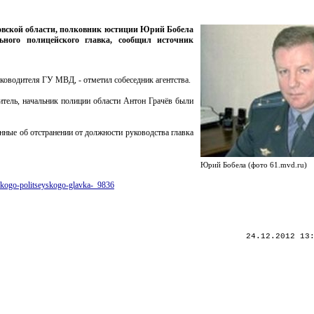
товской области, полковник юстиции Юрий Бобела
ного полицейского главка, сообщил источник
уководителя ГУ МВД, - отметил собеседник агентства.
итель, начальник полиции области Антон Грачёв были
ные об отстранении от должности руководства главка
Юрий Бобела (фото 61.mvd.ru)
skogo-politseyskogo-glavka-_9836
24.12.2012 13