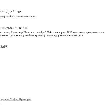
АКСУ-ДАЙВЕРА
л жертвой «охотников на собак»
Т» УЧАСТИЕ В ОПГ
нспорта, Александр Шильцин с ноября 2006-го по апрель 2012 года вывел практически все
тавив с долгами крупнейшее транспортное предприятие в низовье реки
АВАРЯ
урорская Мафия Приморья