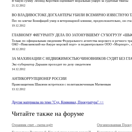
В такую сумму Леонид Коротков оценивает моральный ущерб за судебные тяжбы
21.12.2012
ВО ВЛАДИВОСТОКЕ ДОГХАНТЕРЫ УБИЛИ ВСЕМИРНО ИЗВЕСТНУЮ Т
Пес по кличке Бонифаций умер в ветеринарной клинике, предположительно, он ста
19.12.2012
ГЛАВНОМУ ФИГУРАНТУ ДЕЛА ПО ЗАТОНУВШЕМУ СУХОГРУЗУ «ШЬЮ
Только по официальным сведениям Федерального агентства морского и речного тра
ОАО «Николаевский-на-Амуре морской порт» в подконтрольное ООО «Морпорт», ос
18.12.2012
ЗА МАХИНАЦИИ С НЕДВИЖИМОСТЬЮ ЧИНОВНИКОВ СУДЯТ БЕЗ ГЛ
Экс-губернатор Дарькин проходит по делу свидетелем
14.12.2012
АНТИКОРРУПЦИОНЕР РОССИИ
Правозащитник Шаклеин встретился с политзаключенным Матвеевым
13.12.2012
Другие материалы по теме "Суд, Криминал, Прокуратура" >>
Читайте также на форуме
Охранник спит - смена идёт
Организованная Прок