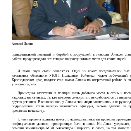
Алексей Лапин
принципиальной позицией и борьбой с коррупцией, а знающие Алексея Ла
работы предупреждали, что генерал попросту готовит места для своих людей.
И такие люди стали появляться. Один из ярких представителей был 
начальника областного УБЭП. Полковник Бойченко, чудом избежавший у
Краснодарском крае, позднее стал замом Лапина по оперативной работе. А е
уголовного дела.
Прошедшая аттестация в полиции лишь добавила масла в огонь и пост
кадровых назначениях. Те, кто вовремя смекнул, что не сработаются с генерало
других регионах. В конце концов, у Лапина свои люди закончились, а на руко
подразделений стали нередко назначаться офицеры, весьма далекие от п
преданные начальству.
К чему привела политика нового руководства, показала проверка, проведен
неофициальным данным, проверяющие были в шоке. Но Лапин удержался, к
помощи замминистра МВД Александра Смирного, к слову, на тот момент н