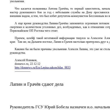
увольнения.
Что касается полковника Антона Грачёва, то первый заместитель, начал
мастер рукопашного боя за год с небольшим службы на Дону прославился
внешним видом, и тем, что был избит депутатом-коммунистом Бессоновым во в
А еще время руководства Лапина-Грачёва запомнится огромным потоком
смертями и количеством уголовных дел, возбужденных, как в отношении сот
Первомайском ОП Ростова чего стоят.
Причем, шлейф такой негативной информации тянулся за Алексеем Алекс
крае. Там же, на Дальнем востоке, Лапин и Грачев настолько притерлись друг к 
Какими бы ни были причины увольнения Алексея Лапина, это уже не столь 
руководства.
Алексей Новиков,
donnews.ru, 22.12.12
http://donnews.ru/Era-Lapina-zakonchilas_9833
----------------
Лапин и Грачёв сдают дела
Руководитель ГСУ Юрий Бобела назначен и.о. начальни