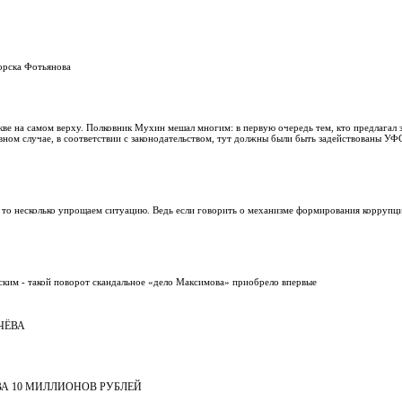
орска Фотьянова
 на самом верху. Полковник Мухин мешал многим: в первую очередь тем, кто предлагал 
тивном случае, в соответствии с законодательством, тут должны были быть задействованы 
, то несколько упрощаем ситуацию. Ведь если говорить о механизме формирования коррупци
ским - такой поворот скандальное «дело Максимова» приобрело впервые
ЧЁВА
ВА 10 МИЛЛИОНОВ РУБЛЕЙ