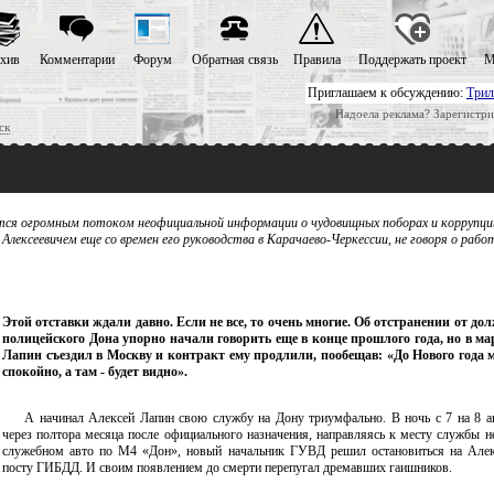
хив
Комментарии
Форум
Обратная связь
Правила
Поддержать проект
М
Приглашаем к обсуждению:
Трил
Надоела реклама? Зарегистри
ск
нится огромным потоком неофициальной информации о чудовищных поборах и коррупции
лексеевичем еще со времен его руководства в Карачаево-Черкессии, не говоря о рабо
Этой отставки ждали давно. Если не все, то очень многие. Об отстранении от до
полицейского Дона упорно начали говорить еще в конце прошлого года, но в мар
Лапин съездил в Москву и контракт ему продлили, пообещав: «До Нового года
спокойно, а там - будет видно».
А начинал Алексей Лапин свою службу на Дону триумфально. В ночь с 7 на 8 ав
через полтора месяца после официального назначения, направляясь к месту службы не
служебном авто по М4 «Дон», новый начальник ГУВД решил остановиться на Алек
посту ГИБДД. И своим появлением до смерти перепугал дремавших гаишников.