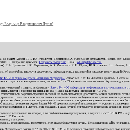
с
ер Владимир Владимирович Путин?
В» со знаком «Дебри-ДВ». 16+ Учредитель: Пронякин К.А. (член Союза журналистов России, член Союза
2296081. Электронная приемная:
Отправить сообщение
. E-mail:
editor@debri-dv.com
алах): К.А. Пронякин, И.Ю. Харитонова, А.Э. Мирмович, Ю.Н. Юрьев, Ю.В. Ковалев, Л.Н. Левина, А.
льной службой по надзору в сфере связи, информационных технологий и массовых коммуникаций (Роском
№ 125 «Об архивном деле в Российской Федерации»
, согласно п. 2 ст. 13 «Создание архивов». Основно
ется открытым в электронном виде, согласно п. 1 ст. 24 вышеобозначенного закона. Архивные документы 
ионных технологий и защиты информации»
Закона РФ «Об информации, информационных технологиях и о за
я основываются и работают на основании ст.8 «Право на доступ к информации» ФЗ-149.
 ответственности за распространение сведений, не соответствующих действительности и порочащих чест
урналиста: ...если они являются дословным воспроизведением сообщений и материалов или их фрагмент
орое может быть установлено и привлечено к ответственности за данное нарушение законодательства Рос
«О практике применения судами Закона РФ «О средствах массовой информации», «по делам, вытекающим 
вправе вмешиваться в деятельность редакции, в ходе которой определяется содержание сообщений и мат
одлежит возложению на авторов, а по опубликованию опровержения, в порядке ч.2 ст.152 ГК РФ - на уч
ожко, Н.В.Пестовой.
ереписку с авторами.
тственны, соответственно, исключительно их правообладатели и авторы. Комментарии на сайте приравне
я» Федерального закона от 12.06.2002 г. № 67-ФЗ «Об основных гарантиях избирательных прав и права н