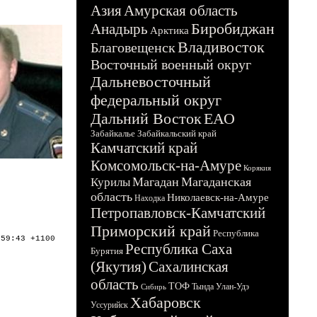
Азия
Амурская область
Биробиджан
Анадырь
Арктика
Владивосток
Благовещенск
Восточный военный округ
Дальневосточный
федеральный округ
Дальний Восток
ЕАО
Забайкалье
Забайкальский край
Камчатский край
Комсомольск-на-Амуре
Корякия
Магадан
Магаданская
Курилы
область
Николаевск-на-Амуре
Находка
Петропавловск-Камчатский
Приморский край
Республика
:59:43 +1100
Республика Саха
Бурятия
(Якутия)
Сахалинская
область
ТОФ
Тында
Улан-Удэ
Сибирь
Хабаровск
Уссурийск