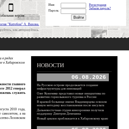
Имя:
Регистрация
Забыли пароль?
Пароль:
обильная версия
огия "Китобои" А. Вахова.
руйтесь, или авторизуйтесь.
 в рядах
те в Хабаровском
НОВОСТИ
06.08.2026
лжности главного
На Русском острове продолжается создание
те 2012 генерал
инфраструктуры для инноваций
 можешь служить
Олег Кожемяко представил новые инициативы по
развитию горнолыжного туризма в России
В краевой больнице имени Владимирцева освоили
новую методику восстановления после инсульта
густа 2010 года,
Дальневосточная студия кинохроники получила
 самолетом, а на
поддержку Дмитрия Демешина
сеево-Лозовском
Новый циклон приближается к Хабаровскому краю