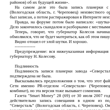
районов) об их будущей жизни».
На самом деле это была запись планерки с 
(Вологодская область, г. Череповец) неизвестного о
был записан, а потом растиражирован в Интернете неи
Правда, на форуме потом было написало: «шутка»
Дело закончилось скандалом и разборками с местным
Теперь, говорят, что губернатор Колесов начин
обмолвился, что не будет материться, как об этом пишу
Видно отошел от злой шутки. И хорошо.
--------------
Предупреждение: вся нижеуказанная информация 
губернатору Н. Колесову.
Подлинность
Подлинность записи планерки завода «Северста
подтверждена не была.
Высказывались предположения о том, что этот фай
Сети именно PR-отделом «Северстали» (Череповец
комбинат), но эта версия тоже вызывает сомнения.
Газета "Smart Money" 28 (69) от 30 июля 2007 год
действительно запись совещания в одном из под
“Северсталь” (Вологодская область, г. Череповец). О