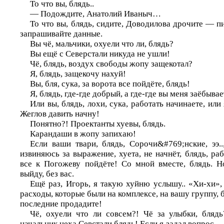
То что вы, блядь..
— Подождите, Анатолий Иваныч…
То что вы, блядь, сидите, Доводилова дрочите — п
запрашивайте данные.
Вы чё, мальчики, охуели что ли, блядь?
Вы ещё с Северстали никуда не ушли!
Чё, блядь, воздух свободы жопу защекотал?
Я, блядь, защекочу нахуй!
Вы, бля, сука, за ворота все пойдёте, блядь!
Я, блядь, где-где добрый, а где-где вы меня заёбывае
Или вы, блядь, лохи, сука, работать начинаете, или 
Жеглов давить начну!
Понятно?! Проектанты хуевы, блядь.
Карандаши в жопу запихаю!
Если ваши твари, блядь, Сорочи&#769;нские, ээ..
извиняюсь за выражение, хуета, не начнёт, блядь, раб
все к Погожеву пойдёте! Со мной вместе, блядь. Но
выйду, без вас.
Ещё раз, Игорь, я такую хуйню услышу.. «Хи-хи»,
расходы, которые были на комплексе, на вашу группу, 
последние продадите!
Чё, охуели что ли совсем?! Чё за улыбки, блядь
начальник цеха Севстали блядь! Если я задал вопрос —