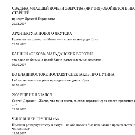
СВАДЬБА МЛАДШЕЙ ДОЧЕРИ ЭВЕРСТВА (ЯКУТИЯ) ОБОЙДЕТСЯ В НЕС
СТАРШЕЙ
приедет Ираклий Пирцхалава
20.12.2007
АРХИТЕКТУРА НОВОГО ЯКУТСКА
Прилетел, например, из Момы — и сразу на поезд до Сочи
19.10.2007
БАННЫЙ «ОБКОМ» МАГАДАНСКИХ ВОРОТИЛ
это даже не банька, а целый банно-развлекательный комплекс
09.10.2007
ВО ВЛАДИВОСТОКЕ ПОСТАВЯТ СПЕКТАКЛЬ ПРО ПУТИНА
Сейчас исполнитель роли президента входит в образ
08.10.2007
2008 ЕЩЕ НЕ НАЧАЛСЯ
Сергей Дарькин: «Жалко, что меня сняли, за столь короткий срок своего правления
…»
19.08.2007
ЧИНОВНИКИ ГРУППЫ «А»
Шышкин развернул газету и ахнул – на обе полосы был напечатан в правительствен
чиновников»
19.08.2007