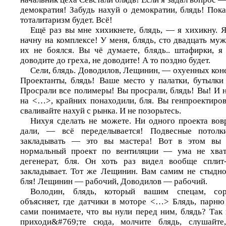
демократия! Забудь нахуй о демократии, блядь! Пока
тоталитаризм будет. Всё!
Ещё раз вы мне хихикнете, блядь, — я хихикну. Я
начну на комплексе! У меня, блядь, сто двадцать муж
их не боялся. Вы чё думаете, блядь.. штафирки, я
доводите до греха, не доводите! А то поздно будет.
Сели, блядь. Доводилов, Лещинин, — охуенных кон
Проектанты, блядь! Ваше место у палатки, бутылки 
Просрали все полимеры! Вы просрали, блядь! Вы! И 
на <…>, крайних понаходили, бля. Вы генпроектир
сваливайте нахуй с рынка. И не позорьтесь.
Нихуя сделать не можете. Ни одного проекта вовр
дали, — всё переделывается! Подвесные потолки
закладывать — это вы мастера! Вот в этом вы 
нормальный проект по вентиляции — ума не хват
дегенерат, бля. Он хоть раз видел вообще сплит
закладывает. Тот же Лещинин. Вам самим не стыдно
бля! Лещинин — рабочий, Доводилов — рабочий.
Володин, блядь, который вашим спецам, сор
объясняет, где датчики в моторе <…> Блядь, парню 
сами понимаете, что вы нули перед ним, блядь? Так 
приходи&#769;те сюда, молчите блядь, слушайте