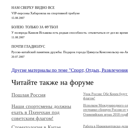
НАМ СВЕРХУ ВИДНО ВСЕ
VIP-персоны Хабаровска на спортивной трибуне
15.08.2007
БОЛЕЮ. ТОЛЬКО ЗА ФУТБОЛ
У полпреда Камиля Исхакова есть редкая способность: отключаться от дел во время
11.08.2007
ПОЧТИ ГЛАДИОЛУС
Русско-китайский памятник дружбы. Подарок города Цзямусы Комсомольску-на-Ам
20.07.2007
Другие материалы по теме "Спорт, Отдых, Развлечения
Читайте также на форуме
Пошлая Россия
Урок России: Обе Кореи будут
флагом!
Наши спортсмены должны
Исполком Международного ол
отстранил сборную России от 
ехать в Пхенчхан под
Олимпийских играх 2018 года❗️
советским флагом!
Стоматология в Китае
Работа в Нижневартовске-дел