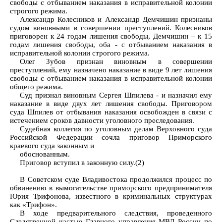
свободы с отбыванием наказания в исправительной колонии
строгого режима.
Александр Колесников и Александр Демчишин признаны
судом виновными в совершении преступлений. Колесников
приговорен к 24 годам лишения свободы, Демчишин – к 15
годам лишения свободы, оба - с отбыванием наказания в
исправительной колонии строгого режима.
Олег Зубов признан виновным в совершении
преступлений, ему назначено наказание в виде 9 лет лишения
свободы с отбыванием наказания в исправительной колонии
общего режима.
Суд признал виновным Сергея Шпилева - и назначил ему
наказание в виде двух лет лишения свободы. Приговором
суда Шпилев от отбывания наказания освобожден в связи с
истечением сроков давности уголовного преследования.
Судебная коллегия по уголовным делам Верховного суда
Российской Федерации сочла приговор Приморского
краевого суда законным и
обоснованным.
Приговор вступил в законную силу.(2)
В Советском суде Владивостока продолжился процесс по
обвинению в вымогательстве приморского предпринимателя
Юрия Трифонова, известного в криминальных структурах
как «Трифон».
В ходе предварительного следствия, проведенного
Следственной частью Главного управления МВД России по