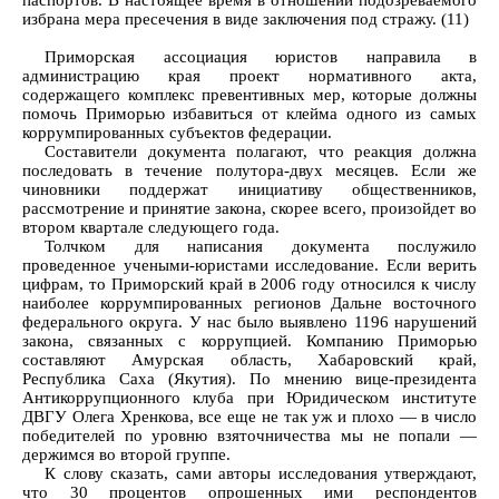
паспортов. В настоящее время в отношении подозреваемого
избрана мера пресечения в виде заключения под стражу. (11)
Приморская ассоциация юристов направила в
администрацию края проект нормативного акта,
содержащего комплекс превентивных мер, которые должны
помочь Приморью избавиться от клейма одного из самых
коррумпированных субъектов федерации.
Составители документа полагают, что реакция должна
последовать в течение полутора-двух месяцев. Если же
чиновники поддержат инициативу общественников,
рассмотрение и принятие закона, скорее всего, произойдет во
втором квартале следующего года.
Толчком для написания документа послужило
проведенное учеными-юристами исследование. Если верить
цифрам, то Приморский край в 2006 году относился к числу
наиболее коррумпированных регионов Дальне восточного
федерального округа. У нас было выявлено 1196 нарушений
закона, связанных с коррупцией. Компанию Приморью
составляют Амурская область, Хабаровский край,
Республика Саха (Якутия). По мнению вице-президента
Антикоррупционного клуба при Юридическом институте
ДВГУ Олега Хренкова, все еще не так уж и плохо — в число
победителей по уровню взяточничества мы не попали —
держимся во второй группе.
К слову сказать, сами авторы исследования утверждают,
что 30 процентов опрошенных ими респондентов