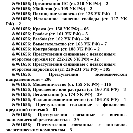
&#61656; Организация ПС (ст. 210 УК РФ) – 2
&#61656; Убийство (ст. 105 УК РФ) – 2
&#61656; Похищение человека (ст. 126 УК РФ) – 1
&#61656; Незаконное лишение свободы (ст. 127 УК
РФ) – 2
&#61656; Кража (ст. 158 УК РФ) – 66
&#61656; Грабеж (ст. 161 УК РФ) – 5
&#61656; Разбой (ст. 162 УК РФ) – 20
&#61656; Вымогательство (ст. 163 УК РФ) – 7
&#61656; Контрабанда (ст. 188 УК РФ) – 2
&#61656; Преступления связанные с незаконным
оборотом оружия (ст. 222-226 УК РФ) – 12
&#61656; Преступления связанные с незаконным
оборотом наркотиков (ст. 228-231 УК РФ) – 385
&#61656; Преступления экономической
направленности – 206
&#61656; Мошенничество (ст. 159 УК РФ) – 116
&#61656; Присвоение или растрата (ст. 160 УК РФ) – 8
&#61656; Легализация (ст. 174 УК РФ) – 39
&#61656; Фальшивомонетничество (ст. 186 УК РФ) – 4
&#61656; Преступления связанные с финансово-
кредитной системой – 81
&#61656; Преступления связанные с внешне-
экономической деятельностью – 39
&#61656; Преступления связанные с топливно-
энергетическим комплексом – 3