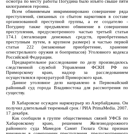
осмотра по месту работы Погудина было изъято свыше пяти
килограммов героина.
Всем обвиняемым инкриминировано совершение ряда
преступлений, связанных со сбытом наркотиков в составе
организованной преступной группы, а ее создателю -
Погудину также предъявлено обвинение в совершении
преступления, предусмотренного частью третьей статьи
174.1 (легализация денежных средств, приобретенных
преступным путем, в крупном размере) и частью первой
статьи 222 (незаконные приобретение, хранение
огнестрельного оружия и боеприпасов) Уголовного кодекса
Российской Федерации.
Предварительное расследование по делу производилось
следственной службой Управления ФСКН РФ по
Приморскому краю, надзор за расследованием
осуществлялся прокуратурой Приморского края.
Данное уголовное дело направлено в Первомайский
районный суд города Владивостока для рассмотрения по
существу.
B Хабаровске осужден наркокурьер из Азербайджана. Он
получил длительный тюремный срок / РИА PrimaMedia. 2007.
17 декабря.
Как сообщили в группе общественных связей УФСБ по
Хабаровскому краю, решением Железнодорожного
районного суда Мамедов Самит Гюлага Оглы признан
виновным в совершении преступления, предусмотренного