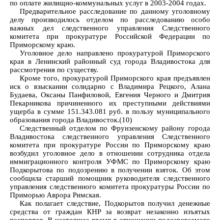
по оплате жилищно-коммунальных услуг в 2003-2004 годах.
Предварительное расследование по данному уголовному
делу производилось отделом по расследованию особо
важных дел следственного управления Следственного
комитета при прокуратуре Российской Федерации по
Приморскому краю.
Уголовное дело направлено прокуратурой Приморского
края в Ленинский районный суд города Владивостока для
рассмотрения по существу.
Кроме того, прокуратурой Приморского края предъявлен
иск о взыскании солидарно с Владимира Рецкого, Алана
Будаева, Оксаны Панфиловой, Евгения Черного и Дмитрия
Пекарникова причиненного их преступными действиями
ущерба в сумме 151.343.081 руб. в пользу муниципального
образования города Владивосток.(10)
Следственный отделом по Фрунзенскому району города
Владивостока следственного управления Следственного
комитета при прокуратуре России по Приморскому краю
возбудил уголовное дело в отношении сотрудника отдела
иммиграционного контроля УФМС по Приморскому краю
Подкорытова по подозрению в получении взяток. Об этом
сообщила старший помощник руководителя следственного
управления следственного комитета прокуратуры России по
Приморью Аврора Римская.
Как полагает следствие, Подкорытов получил денежные
средства от граждан КНР за возврат незаконно изъятых