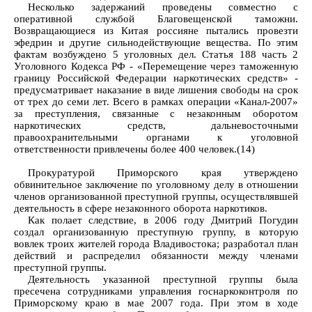
Несколько задержаний проведены совместно с
оперативной службой Благовещенской таможни.
Возвращающиеся из Китая россияне пытались провезти
эфедрин и другие сильнодействующие вещества. По этим
фактам возбуждено 5 уголовных дел. Статья 188 часть 2
Уголовного Кодекса РФ - «Перемещение через таможенную
границу Российской Федерации наркотических средств» -
предусматривает наказание в виде лишения свободы на срок
от трех до семи лет. Всего в рамках операции «Канал-2007»
за преступления, связанные с незаконным оборотом
наркотических средств, дальневосточными
правоохранительными органами к уголовной
ответственности привлечены более 400 человек.(14)
Прокуратурой Приморского края утверждено
обвинительное заключение по уголовному делу в отношении
членов организованной преступной группы, осуществлявшей
деятельность в сфере незаконного оборота наркотиков.
Как полает следствие, в 2006 году Дмитрий Погудин
создал организованную преступную группу, в которую
вовлек троих жителей города Владивостока; разработал план
действий и распределил обязанности между членами
преступной группы.
Деятельность указанной преступной группы была
пресечена сотрудниками управления госнаркоконтроля по
Приморскому краю в мае 2007 года. При этом в ходе