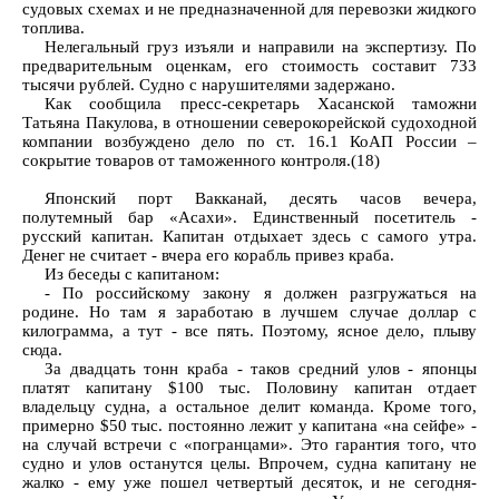
судовых схемах и не предназначенной для перевозки жидкого
топлива.
Нелегальный груз изъяли и направили на экспертизу. По
предварительным оценкам, его стоимость составит 733
тысячи рублей. Судно с нарушителями задержано.
Как сообщила пресс-секретарь Хасанской таможни
Татьяна Пакулова, в отношении северокорейской судоходной
компании возбуждено дело по ст. 16.1 КоАП России –
сокрытие товаров от таможенного контроля.(18)
Японский порт Вакканай, десять часов вечера,
полутемный бар «Асахи». Единственный посетитель -
русский капитан. Капитан отдыхает здесь с самого утра.
Денег не считает - вчера его корабль привез краба.
Из беседы с капитаном:
- По российскому закону я должен разгружаться на
родине. Но там я заработаю в лучшем случае доллар с
килограмма, а тут - все пять. Поэтому, ясное дело, плыву
сюда.
За двадцать тонн краба - таков средний улов - японцы
платят капитану $100 тыс. Половину капитан отдает
владельцу судна, а остальное делит команда. Кроме того,
примерно $50 тыс. постоянно лежит у капитана «на сейфе» -
на случай встречи с «погранцами». Это гарантия того, что
судно и улов останутся целы. Впрочем, судна капитану не
жалко - ему уже пошел четвертый десяток, и не сегодня-