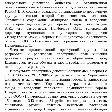
генерального директора общества с ограниченной
ответственностью «Тихоокеанская юридическая компания»
Рецкий В.Э. создал и возглавил организованную преступную
группу, в состав которой были вовлечены начальник
Управления содержания жилищного фонда и городских
территорий администрации города Владивостока Будаев
А.К., его заместитель Панфилова О.Н., генеральный
директор муниципального унитарного предприятия
«Владстройзаказчик» Черный Е.А. и директор Сахалинского
офиса ООО «Тихоокеанская юридическая компания»
Пекарников Д.С.
Членами организованной преступной группы был
разработан и реализован преступный план хищения
денежных средств муниципального образования город
Владивосток путем обмана и злоупотребления доверием в
особо крупном размере.
В результате преступных действий обвиняемых в период с
12.10.2005 по 29.12.2005 с расчетных счетов Управления
финансов и экономики администрации города Владивостока
и с расчетных счетов Управления содержания жилищного
фонда и городских территорий администрации города
Владивостока были похищены путем списания на расчетный
счет ООО «Приморская гавань» денежные средства в сумме
151 миллион 343 тысячи 81 рубль, из которых почти семь
миллионов рублей являлись целевыми расходами
администрации города Владивостока на погашение субсидий