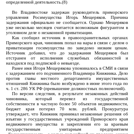
определенной деятельность.(8)
Во Владивостоке задержан руководитель приморского
управления Росимущества Игорь Мещеряков. Причина
задержания официально не сообщается. Однако Мещеряков
уже несколько месяцев считается возможным фигурантом в
уголовном деле о незаконной приватизации.
Как сообщил источник в правоохранительных органах
Приморского края, чиновник попал на нары в связи с делом о
приватизации госимущества по заведомо низким ценам.
Источник добавил, что до задержания Мещеряков был
отстранен от исполнения служебных обязанностей и
находился под подпиской о невыезде.
Ранее имя Игоря Мещерякова упоминалось в СМИ в связи
с задержанием его подчиненного Владимира Книжника. Дело
против главы местного департамента имущественных
отношений Книжника было возбуждено в июне этого года по
ч. 1 ст. 286 УК РФ (превышение должностных полномочий).
По версии следствия, в результате незаконных действий
чиновника, который перевел из государственной
собственности в частную более 50 объектов недвижимости,
бюджет края потерял 70 млн. рублей. Прокуратура
утверждает, что Книжник принимал незаконные решения об
изъятии у государственных учреждений Приморского края
недвижимого имущества и закреплении его за краевым
государственным унитарным предприятием