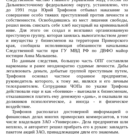
Дальневосточному федеральному округу, установлено, что
до 1991 года Юрий Трифонов отбывал наказание за
совершение особо тяжких преступлений против личности и
собственности. Освободившись из мест лишения свободы,
решил вновь снискать себе хлеб насущный на криминальной
ниве. Для этого он создал и возглавил организованную
преступную группу, которая занялась вымогательством денег
и имущества у бизнесменов на территории Приморского
края, сообщила исполняющая обязанности начальника
Следственной части при ГУ МВД РФ по ДВФО майор
юстиции Анна Малышева.
По данным следствия, большую часть ОПГ составляли
наркоманы и ранее неоднократно судимые личности. Дабы
легализовать деньги, добытые группой преступным путем,
Трифонов основал частное охранное предприятие,
руководитель которого, к тому же, являлся и его личным
телохранителем. Сотрудники ЧОПа по указке Трифона
действовали еще и как «боевики» - выезжали к бизнесменам,
отказавшимся платить ему денежную «дань», и оказывали на
должников психологическое, а иногда - и физическое
воздействие.
Трифонов располагал достоверной информацией о
финансовых делах многих приморских коммерсантов, в том
числе владельцев ЗАО «Универсам». Дела предприятия шли
неплохо, и авторитет решил прибрать его к рукам: завладеть
пакетом акций ЗАО, принадлежащим двум его знакомым.