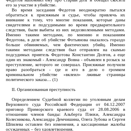
Федотов напомнил ему про старый долг и обещал скосить
его за участие в убийстве.
Во время заседания Федотов неоднократно пытался
обратиться к присяжным и судье, чтобы привлечь их
внимание к тому, что многие показания, которые даны
свидетелями и подсудимыми во время предварительного
следствия, были выбиты из них недозволенными методами.
Именно такими методами, по мнению и показаниям
Федотова, в деле об убийстве Фотьянова оказалось гораздо
больше обвиняемых, чем фактических убийц. Именно
такими методами следствия был отправлен на скамью
подсудимых приятель Федотова Константин Долгов, а еще
один их знакомый - Александр Вовна - объявлен в розыск за
преступление, которого не совершал. Присяжные получили
право разобраться - где и кто в дело о громком
криминальном убийстве «вклеил» лживые страницы
политического заказа… (1)
II. Организованная преступность
Определением Судебной коллегии по уголовным делам
Верховного суда Российской Федерации от 04.12.2007
приговор Приморского краевого суда от 28.08.2006 в
отношении членов банды: Альберта Плюхи, Александра
Колесникова, Александра Демчишина, Олега Зубова и Сергея
Шпилева оставлен без изменения, а кассационные жалобы
осужденных – без удовлетворения.