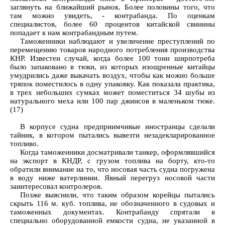
заглянуть на ближайший рынок. Более половины того, что
там можно увидеть, - контрабанда. По оценкам
специалистов, более 60 процентов китайской свинины
попадает к нам контрабандным путем.
Таможенники наблюдают и увеличение преступлений по
перемещению товаров народного потребления производства
КНР. Известен случай, когда более 100 тонн ширпотреба
было запаковано в тюки, из которых изощренные китайцы
умудрились даже выкачать воздух, чтобы как можно больше
тряпок поместилось в одну упаковку. Как показала практика,
в трех небольших сумках может поместиться 34 шубы из
натурального меха или 100 пар джинсов в маленьком тюке.
(17)
В корпусе судна предприимчивые иностранцы сделали
тайник, в котором пытались вывезти незадекларированное
топливо.
Когда таможенники досматривали танкер, оформлявшийся
на экспорт в КНДР, с грузом топлива на борту, кто-то
обратили внимание на то, что носовая часть судна погружена
в воду ниже ватерлинии. Явный перегруз носовой части
заинтересовал контролеров.
Позже выяснили, что таким образом корейцы пытались
скрыть 116 м. куб. топлива, не обозначенного в судовых и
таможенных документах. Контрабанду спрятали в
специально оборудованной емкости судна, не указанной в