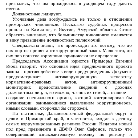
признались, что им приходилось в уходящем году давать
взятки.
Должностные лидируют.
Уголовные дела возбуждались не только в отношении
приморских чиновников. Несколько судебных процессов
прошли на Камчатке, в Якутии, Амурской области. Стоит
обратить внимание, что большинству чиновников вменяется
в вину превышение должностных полномочий.
Специалисты знают, что происходит это потому, что до
сих пор не принят антикоррупционный закон. Мало того, до
сих пор понятие коррупции юридически не определено.
Председатель Ассоциации юристов Приморья Евгений
Рябов говорит, что основная идея предложенного проекта
закона - противодействие в виде предупреждения. Документ
предусматривает антикоррупционную экспертизу
нормативно-правовых актов, антикоррупционный
мониторинг, предоставление сведений о доходах
должностных лиц, и, возможно, членов их семей, а главное —
создание специального органа, которой контролировал бы
организации, занимающиеся выявлением коррупционеров,
иными словами, сторожил бы сторожей.
По статистике, Дальневосточный федеральный округ в
целом и Приморский край, в частности, входят в десятку
самых коррумпированных регионов России. Недаром новый
пол пред президента в ДВФО Олег Сафонов, только что
совершивший ознакомительную поездку по региону и