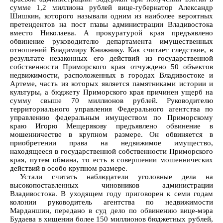
сумме 1,2 миллиона рублей вице-губернатор Александр
Шишкин, которого называли одним из наиболее вероятных
претендентов на пост главы администрации Владивостока
вместо Николаева. А прокуратурой края предъявлено
обвинение руководителю департамента имущественных
отношений Владимиру Книжнику. Как считает следствие, в
результате незаконных его действий из государственной
собственности Приморского края отчуждено 50 объектов
недвижимости, расположенных в городах Владивостоке и
Артеме, часть из которых является памятниками истории и
культуры, а бюджету Приморского края причинен ущерб на
сумму свыше 70 миллионов рублей. Руководителю
территориального управления Федерального агентства по
управлению федеральным имуществом по Приморскому
краю Игорю Мещерякову предъявлено обвинение в
мошенничестве в крупном размере. Он обвиняется в
приобретении права на недвижимое имущество,
находящееся в государственной собственности Приморского
края, путем обмана, то есть в совершении мошеннических
действий в особо крупном размере.
Устали считать наблюдатели уголовные дела на
высокопоставленных чиновников администрации
Владивостока. В уходящем году приговорен к семи годам
колонии руководитель агентства по недвижимости
Марданшин, передано в суд дело по обвинению вице-мэра
Будаева в хищении более 150 миллионов бюджетных рублей,