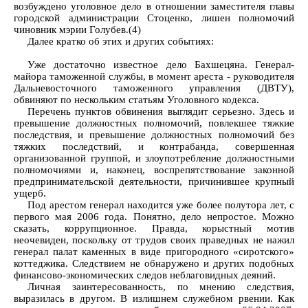
возбуждено уголовное дело в отношении заместителя главы
городской администрации Стоценко, лишен полномочий
чиновник мэрии Голубев.(4)
Далее кратко об этих и других событиях:
Уже достаточно известное дело Бахшецяна. Генерал-
майора таможенной службы, в момент ареста - руководителя
Дальневосточного таможенного управления (ДВТУ),
обвиняют по нескольким статьям Уголовного кодекса.
Перечень пунктов обвинения выглядит серьезно. Здесь и
превышение должностных полномочий, повлекшее тяжкие
последствия, и превышение должностных полномочий без
тяжких последствий, и контрабанда, совершенная
организованной группой, и злоупотребление должностными
полномочиями и, наконец, воспрепятствование законной
предпринимательской деятельности, причинившее крупный
ущерб.
Под арестом генерал находится уже более полутора лет, с
первого мая 2006 года. Понятно, дело непростое. Можно
сказать, коррупционное. Правда, корыстный мотив
неочевиден, поскольку от трудов своих праведных не нажил
генерал палат каменных в виде пригородного «сиротского»
коттеджика. Следствием не обнаружено и других подобных
финансово-экономических следов неблаговидных деяний.
Личная заинтересованность, по мнению следствия,
выразилась в другом. В излишнем служебном рвении. Как