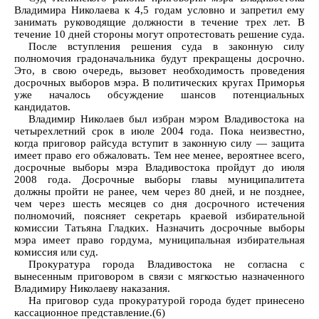
Владимира Николаева к 4,5 годам условно и запретил ему
занимать руководящие должности в течение трех лет. В
течение 10 дней стороны могут опротестовать решение суда.
После вступления решения суда в законную силу
полномочия градоначальника будут прекращены досрочно.
Это, в свою очередь, вызовет необходимость проведения
досрочных выборов мэра. В политических кругах Приморья
уже началось обсуждение шансов потенциальных
кандидатов.
Владимир Николаев был избран мэром Владивостока на
четырехлетний срок в июле 2004 года. Пока неизвестно,
когда приговор райсуда вступит в законную силу — защита
имеет право его обжаловать. Тем нее менее, вероятнее всего,
досрочные выборы мэра Владивостока пройдут до июля
2008 года. Досрочные выборы главы муниципалитета
должны пройти не ранее, чем через 80 дней, и не позднее,
чем через шесть месяцев со дня досрочного истечения
полномочий, поясняет секретарь краевой избирательной
комиссии Татьяна Гладких. Назначить досрочные выборы
мэра имеет право гордума, муниципальная избирательная
комиссия или суд.
Прокуратура города Владивостока не согласна с
вынесенным приговором в связи с мягкостью назначенного
Владимиру Николаеву наказания.
На приговор суда прокуратурой города будет принесено
кассационное представление.(6)