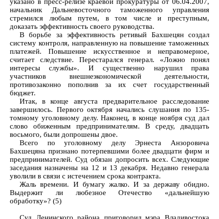
указано в пресс-релизе краевой прокуратуры от 06.04.2007,
начальник Дальневосточного таможенного управления
стремился любым путем, в том числе и преступным,
доказать эффективность своего руководства.
В борьбе за эффективность ретивый Бахшецян создал
систему контроля, направленную на повышение таможенных
платежей. Повышение искусственное и неправомерное,
считает следствие. Перестарался генерал. «Ложно понял
интересы службы». И существенно нарушил права
участников внешнеэкономической деятельности,
противозаконно пополнив за их счет государственный
бюджет.
Итак, в конце августа предварительное расследование
завершилось. Первого октября начались слушания по 135-
томному уголовному делу. Наконец, в конце ноября суд дал
слово обиженным предпринимателям. В среду, двадцать
восьмого, были допрошены двое.
Всего по уголовному делу Эрнеста Анзоровича
Бахшецяна признано потерпевшими более двадцати фирм и
предпринимателей. Суд обязан допросить всех. Следующие
заседания назначены на 12 и 13 декабря. Недавно генерала
уволили в связи с истечением срока контракта.
Жаль времени. И бумагу жалко. И за державу обидно.
Выдержит ли любезное Отечество «дальнейшую
обработку»? (5)
Суд Ленинского района приговорил мэра Владивостока