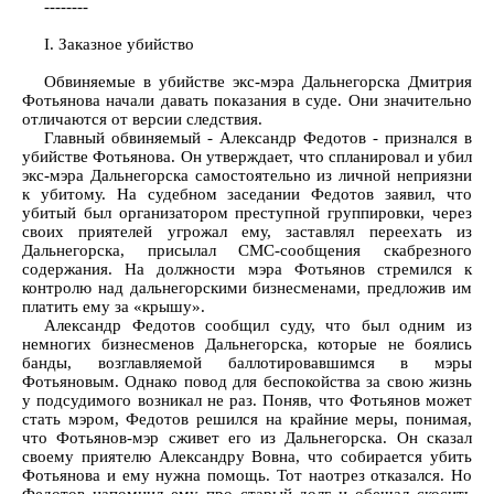
--------
I. Заказное убийство
Обвиняемые в убийстве экс-мэра Дальнегорска Дмитрия
Фотьянова начали давать показания в суде. Они значительно
отличаются от версии следствия.
Главный обвиняемый - Александр Федотов - признался в
убийстве Фотьянова. Он утверждает, что спланировал и убил
экс-мэра Дальнегорска самостоятельно из личной неприязни
к убитому. На судебном заседании Федотов заявил, что
убитый был организатором преступной группировки, через
своих приятелей угрожал ему, заставлял переехать из
Дальнегорска, присылал СМС-сообщения скабрезного
содержания. На должности мэра Фотьянов стремился к
контролю над дальнегорскими бизнесменами, предложив им
платить ему за «крышу».
Александр Федотов сообщил суду, что был одним из
немногих бизнесменов Дальнегорска, которые не боялись
банды, возглавляемой баллотировавшимся в мэры
Фотьяновым. Однако повод для беспокойства за свою жизнь
у подсудимого возникал не раз. Поняв, что Фотьянов может
стать мэром, Федотов решился на крайние меры, понимая,
что Фотьянов-мэр сживет его из Дальнегорска. Он сказал
своему приятелю Александру Вовна, что собирается убить
Фотьянова и ему нужна помощь. Тот наотрез отказался. Но