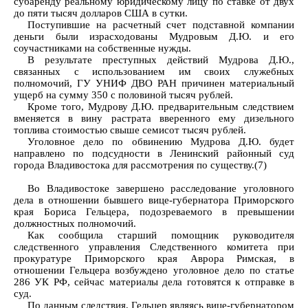
субаренду реальному юридическому лицу по ставке от двух
до пяти тысяч долларов США в сутки.
Поступившие на расчетный счет подставной компании
деньги были израсходованы Мудровым Д.Ю. и его
соучастниками на собственные нужды.
В результате преступных действий Мудрова Д.Ю.,
связанных с использованием им своих служебных
полномочий, ГУ УНИФ ДВО РАН причинен материальный
ущерб на сумму 350 с половиной тысяч рублей.
Кроме того, Мудрову Д.Ю. предварительным следствием
вменяется в вину растрата вверенного ему дизельного
топлива стоимостью свыше семисот тысяч рублей.
Уголовное дело по обвинению Мудрова Д.Ю. будет
направлено по подсудности в Ленинский районный суд
города Владивостока для рассмотрения по существу.(7)
Во Владивостоке завершено расследование уголовного
дела в отношении бывшего вице-губернатора Приморского
края Бориса Гельцера, подозреваемого в превышении
должностных полномочий.
Как сообщила старший помощник руководителя
следственного управления Следственного комитета при
прокуратуре Приморского края Аврора Римская, в
отношении Гельцера возбуждено уголовное дело по статье
286 УК РФ, сейчас материалы дела готовятся к отправке в
суд.
По данным следствия, Гельцер являясь вице-губернатором