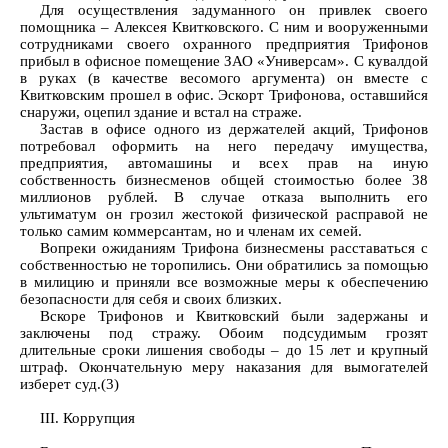
Для осуществления задуманного он привлек своего
помощника – Алексея Квитковского. С ним и вооруженными
сотрудниками своего охранного предприятия Трифонов
прибыл в офисное помещение ЗАО «Универсам». С кувалдой
в руках (в качестве весомого аргумента) он вместе с
Квитковским прошел в офис. Эскорт Трифонова, оставшийся
снаружи, оцепил здание и встал на страже.
Застав в офисе одного из держателей акций, Трифонов
потребовал оформить на него передачу имущества,
предприятия, автомашины и всех прав на иную
собственность бизнесменов общей стоимостью более 38
миллионов рублей. В случае отказа выполнить его
ультиматум он грозил жестокой физической расправой не
только самим коммерсантам, но и членам их семей.
Вопреки ожиданиям Трифона бизнесмены расставаться с
собственностью не торопились. Они обратились за помощью
в милицию и приняли все возможные меры к обеспечению
безопасности для себя и своих близких.
Вскоре Трифонов и Квитковский были задержаны и
заключены под стражу. Обоим подсудимым грозят
длительные сроки лишения свободы – до 15 лет и крупный
штраф. Окончательную меру наказания для вымогателей
изберет суд.(3)
III. Коррупция