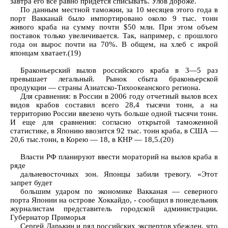
завтра его все равно придется списывать. Улов дороже.
По данным местной таможни, за 10 месяцев этого года в
порт Вакканай было импортировано около 9 тыс. тонн
живого краба на сумму почти $50 млн. При этом объем
поставок только увеличивается. Так, например, с прошлого
года он вырос почти на 70%. В общем, на хлеб с икрой
японцам хватает.(19)
Браконьерский вылов российского краба в 3—5 раз
превышает легальный. Рынок сбыта браконьерской
продукции — страны Азиатско-Тихоокеанского региона.
Для сравнения: в России в 2006 году отчетный вылов всех
видов крабов составил всего 28,4 тысячи тонн, а на
территорию России ввезено чуть больше одной тысячи тонн.
И еще для сравнения: согласно открытой таможенной
статистике, в Японию ввозится 92 тыс. тонн краба, в США —
20,6 тыс.тонн, в Корею — 18, в КНР — 18,5.(20)
Власти РФ планируют ввести мораторий на вылов краба в
ряде
дальневосточных зон. Японцы забили тревогу. «Этот
запрет будет
большим ударом по экономике Вакканая — северного
порта Японии на острове Хоккайдо, - сообщил в понедельник
журналистам представитель городской администрации.
Губернатор Приморья
Сергей Дарькин и ряд российских экспертов убежден, что