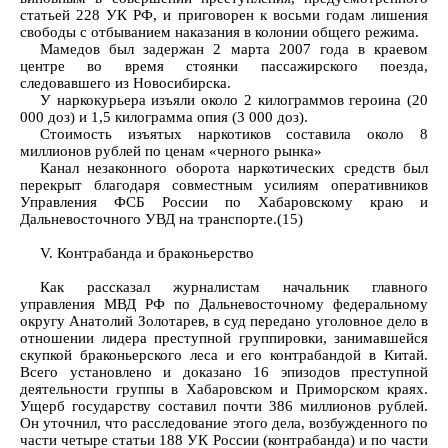
статьей 228 УК РФ, и приговорен к восьми годам лишения
свободы с отбыванием наказания в колонии общего режима.
Мамедов был задержан 2 марта 2007 года в краевом
центре во время стоянки пассажирского поезда,
следовавшего из Новосибирска.
У наркокурьера изъяли около 2 килограммов героина (20
000 доз) и 1,5 килограмма опия (3 000 доз).
Стоимость изъятых наркотиков составила около 8
миллионов рублей по ценам «черного рынка»
Канал незаконного оборота наркотических средств был
перекрыт благодаря совместным усилиям оперативников
Управления ФСБ России по Хабаровскому краю и
Дальневосточного УВД на транспорте.(15)
V. Контрабанда и браконьерство
Как рассказал журналистам начальник главного
управления МВД РФ по Дальневосточному федеральному
округу Анатолий Золотарев, в суд передано уголовное дело в
отношении лидера преступной группировки, занимавшейся
скупкой браконьерского леса и его контрабандой в Китай.
Всего установлено и доказано 16 эпизодов преступной
деятельности группы в Хабаровском и Приморском краях.
Ущерб государству составил почти 386 миллионов рублей.
Он уточнил, что расследование этого дела, возбужденного по
части четыре статьи 188 УК России (контрабанда) и по части