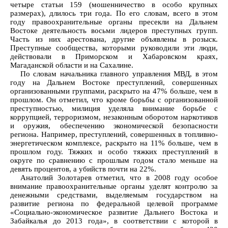
четыре статьи 159 (мошенничество в особо крупных
размерах), длилось три года. По его словам, всего в этом
году правоохранительные органы пресекли на Дальнем
Востоке деятельность восьми лидеров преступных групп.
Часть из них арестована, другие объявлены в розыск.
Преступные сообщества, которыми руководили эти люди,
действовали в Приморском и Хабаровском краях,
Магаданской области и на Сахалине.
По словам начальника главного управления МВД, в этом
году на Дальнем Востоке преступлений, совершенных
организованными группами, раскрыто на 47% больше, чем в
прошлом. Он отметил, что кроме борьбы с организованной
преступностью, милиция уделяла внимание борьбе с
коррупцией, терроризмом, незаконным оборотом наркотиков
и оружия, обеспечению экономической безопасности
региона. Например, преступлений, совершенных в топливно-
энергетическом комплексе, раскрыто на 11% больше, чем в
прошлом году. Тяжких и особо тяжких преступлений в
округе по сравнению с прошлым годом стало меньше на
девять процентов, а убийств почти на 22%.
Анатолий Золотарев отметил, что в 2008 году особое
внимание правоохранительные органы уделят контролю за
денежными средствами, выделяемым государством на
развитие региона по федеральной целевой программе
«Социально-экономическое развитие Дальнего Востока и
Забайкалья до 2013 года», в соответствии с которой в