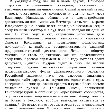
В уходящем году, как ни в каком другом, Приморье
сотрясали коррупционные скандалы, связанные с
высокопоставленными чиновниками. Самый заметный из них
- арест, отстранение от должности и суд по делу мэра
Владимира Николаева, обвиненного в злоупотреблении
должностными полномочиями. Несмотря на то, что с мэрами
Владивостоку не особо везет последние несколько лет, в
следственный изолятор и в суд пока не попадал ни один из
них. В этом году в суд направлено уголовное дело
начальника Дальневосточного таможенного управления
Эрнеста Бахшецяна за превышение должностных
полномочий, контрабанду, воспрепятствование законной
предпринимательской деятельности. Дело, по общему
мнению, не столь однозначное, как это представляется
следствию. Краевой парламент в 2007 году потерял двоих
депутатов, Дмитрий Мудров сидит в сизо. По версии
следствия, будучи начальником управления научно-
исследовательского флота Дальневосточного отделения
Российской академии наук, он, заключив фиктивные
договоры тайм-чартера на научно-исследовательские суда,
совершил хищение денежных средств в сумме более восьми
миллионов рублей. А Геннадий Лысак, обвиненный
Генпрокуратурой в организации «преступного сообщества,
осуществлявшего широкомасштабную контрабанду товаров
из Китая в Россию», вообще вынужден скрываться за
границей. Не везло, мягко говоря, в этом году и чиновникам
краевой администрации. Задержан при получении взятки в