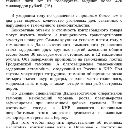
течение пяти лет из госбюджета выделят более 420
миллиардов рублей. (16)
В уходящем году по сравнению с прошлым более чем в
два раза выросло количество уголовных дел, связанных с
нарушением таможенного законодательства.
Конкретные объемы и стоимость контрабандного товара
могут изумить любого, а изощренность транспортировки
зачастую шокирует. Самым крупным успехом в этом году у
таможенников Дальневосточного таможенного управления
стало задержание двух крупных партий женьшеня общим
весом более 30 килограммов и стоимостью в 12 миллионов
рублей. Оба задержания произошли на таможенных постах
Гродековской таможни. А благовещенские таможенники
задержали автомобиль, следующий из России в КНР. Под
грузом макулатуры сотрудники таможни обнаружили около
четырех тысяч шкур ондатры, верхние части голов лося,
медвежьи лапы и жир, а также четыре тонны рыб осетровых
пород.
По данным специалистов Дальневосточной оперативной
таможни, наибольший уровень роста браконьерства
зафиксирован при незаконной добыче трепанга. Наши
восточные соседи в КНР являются основными
потребителями этого морского деликатеса и главными
экспортерами трепанга в Европу.
Для того чтобы получить представление об истинных
масштабах контрабанды мяса в Приморье - достаточно