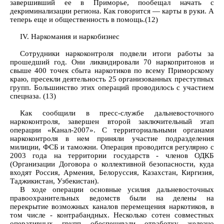
завершивший ее в Приморье, пообещал начать с
декриминализации региона. Как говорится — карты в руки. А
теперь еще и общественность в помощь.(12)
IV. Наркомания и наркобизнес
Сотрудники наркоконтроля подвели итоги работы за
прошедший год. Они ликвидировали 70 наркопритонов и
свыше 400 точек сбыта наркотиков по всему Приморскому
краю, пресекли деятельность 25 организованных преступных
групп. Большинство этих операций проводилось с участием
спецназа. (13)
Как сообщили в пресс-службе дальневосточного
наркоконтроля, завершен второй заключительный этап
операции «Канал-2007». С территориальными органами
наркоконтроля в нем приняли участие подразделения
милиции, ФСБ и таможни. Операция проводится регулярно с
2003 года на территории государств - членов ОДКБ
(Организации Договора о коллективной безопасности, куда
входят Россия, Армения, Белоруссия, Казахстан, Киргизия,
Таджикистан, Узбекистан).
В ходе операции основные усилия дальневосточных
правоохранительных ведомств были на делены на
перекрытие возможных каналов перемещения наркотиков, в
том числе - контрабандных. Несколько сотен совместных
оперативных групп обеспечивали отработку железно