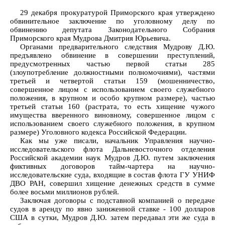
29 декабря прокуратурой Приморского края утверждено
обвинительное заключение по уголовному делу по
обвинению депутата Законодательного Собрания
Приморского края Мудрова Дмитрия Юрьевича.
Органами предварительного следствия Мудрову Д.Ю.
предъявлено обвинение в совершении преступлений,
предусмотренных частью первой статьи 285
(злоупотребление должностными полномочиями), частями
третьей и четвертой статьи 159 (мошенничество,
совершенное лицом с использованием своего служебного
положения, в крупном и особо крупном размере), частью
третьей статьи 160 (растрата, то есть хищение чужого
имущества вверенного виновному, совершенное лицом с
использованием своего служебного положения, в крупном
размере) Уголовного кодекса Российской Федерации.
Как мы уже писали, начальник Управления научно-
исследовательского флота Дальневосточного отделения
Российской академии наук Мудров Д.Ю. путем заключения
фиктивных договоров тайм-чартера на научно-
исследовательские суда, входящие в состав флота ГУ УНИФ
ДВО РАН, совершил хищение денежных средств в сумме
более восьми миллионов рублей.
Заключая договоры с подставной компанией о передаче
судов в аренду по явно заниженной ставке - 100 долларов
США в сутки, Мудров Д.Ю. затем передавал эти же суда в