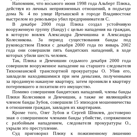
Напомним, что восьмого июня 1998 года Альберт Плюха,
действуя из личных неприязненных отношений, в подъезде
дома № 4 по улице Иртышской в городе Владивостоке
выстрелом из револьвера убил предпринимателя С.
В декабре 2000 года Плюха создал устойчивую
вооруженную группу (банду) с целью нападения на граждан,
в которую вовлек Александра Демчишина и Александра
Колесникова. За период существования банды под
руководством Плюхи с декабря 2000 года по январь 2002
года они совершили пять бандитских нападений, в ходе
которых убили шесть человек.
Так, Плюха и Демчишин седьмого декабря 2000 года
совершили вооруженное нападение на старшего следователя
Тихоокеанской транспортной прокуратуры О. Убив его,
завладели находившимися при нем деньгами, полученными
за проданную накануне квартиру, затем проникли в квартиру
потерпевшего и похитили его имущество.
Помимо совершения бандитских нападений, члены банды
Плюхи Колесников и Демчишин, а также не являющийся
членом банды Зубов, совершили 15 эпизодов мошенничества
в отношении граждан, завладев их квартирами.
Кроме того, Олег Зубов и Сергей Шпилев, достоверно
зная о совершенном членами банды убийстве, сопряженном
с разбойным нападением, следователя прокуратуры О.,
укрыли это преступление.
Суд приговорил Плюху к пожизненному лишению