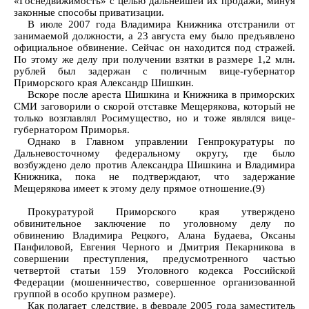
«Госнедвижимость» с целью дальнейшей их продажи, минуя
законные способы приватизации.
В июле 2007 года Владимира Книжника отстранили от
занимаемой должности, а 23 августа ему было предъявлено
официальное обвинение. Сейчас он находится под стражей.
По этому же делу при получении взятки в размере 1,2 млн.
рублей был задержан с поличным вице-губернатор
Приморского края Александр Шишкин.
Вскоре после ареста Шишкина и Книжника в приморских
СМИ заговорили о скорой отставке Мещерякова, который не
только возглавлял Росимущество, но и тоже являлся вице-
губернатором Приморья.
Однако в Главном управлении Генпрокуратуры по
Дальневосточному федеральному округу, где было
возбуждено дело против Александра Шишкина и Владимира
Книжника, пока не подтверждают, что задержание
Мещерякова имеет к этому делу прямое отношение.(9)
Прокуратурой Приморского края утверждено
обвинительное заключение по уголовному делу по
обвинению Владимира Рецкого, Алана Будаева, Оксаны
Панфиловой, Евгения Черного и Дмитрия Пекарникова в
совершении преступления, предусмотренного частью
четвертой статьи 159 Уголовного кодекса Российской
Федерации (мошенничество, совершенное организованной
группой в особо крупном размере).
Как полагает следствие, в феврале 2005 года заместитель