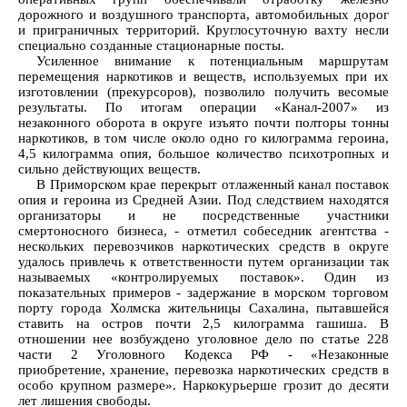
дорожного и воздушного транспорта, автомобильных дорог
и приграничных территорий. Круглосуточную вахту несли
специально созданные стационарные посты.
Усиленное внимание к потенциальным маршрутам
перемещения наркотиков и веществ, используемых при их
изготовлении (прекурсоров), позволило получить весомые
результаты. По итогам операции «Канал-2007» из
незаконного оборота в округе изъято почти полторы тонны
наркотиков, в том числе около одно го килограмма героина,
4,5 килограмма опия, большое количество психотропных и
сильно действующих веществ.
В Приморском крае перекрыт отлаженный канал поставок
опия и героина из Средней Азии. Под следствием находятся
организаторы и не посредственные участники
смертоносного бизнеса, - отметил собеседник агентства -
нескольких перевозчиков наркотических средств в округе
удалось привлечь к ответственности путем организации так
называемых «контролируемых поставок». Один из
показательных примеров - задержание в морском торговом
порту города Холмска жительницы Сахалина, пытавшейся
ставить на остров почти 2,5 килограмма гашиша. В
отношении нее возбуждено уголовное дело по статье 228
части 2 Уголовного Кодекса РФ - «Незаконные
приобретение, хранение, перевозка наркотических средств в
особо крупном размере». Наркокурьерше грозит до десяти
лет лишения свободы.