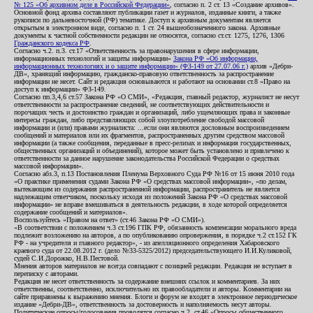
№ 125 «Об архивном деле в Российской Федерации»
, согласно п. 2 ст. 13 «Создание архивов».
Основной фонд архива составляют публикации газет и журналов, изданные книги, а также
рукописи по дальневосточной (РФ) тематике. Доступ к архивным документам является
открытым в электронном виде, согласно п. 1 ст. 24 вышеобозначенного закона. Архивные
документы к частной собственности редакции не относятся, согласно ст.ст. 1275, 1276, 1306
Гражданского кодекса РФ
.
Согласно ч.2. п.3. ст.17 «Ответственность за правонарушения в сфере информации,
информационных технологий и защиты информации»
Закона РФ «Об информации,
информационных технологиях и о защите информации» (ФЗ-149 от 27.07.06 г.)
архив «Дебри-
ДВ», хранящий информацию, гражданско-правовую ответственность за распространение
информации не несет. Сайт и редакция основываются и работают на основании ст.8 «Право на
доступ к информации» ФЗ-149.
Согласно пп.3,4,6 ст.57 Закона РФ «О СМИ», «Редакция, главный редактор, журналист не несут
ответственности за распространение сведений, не соответствующих действительности и
порочащих честь и достоинство граждан и организаций, либо ущемляющих права и законные
интересы граждан, либо представляющих собой злоупотребление свободой массовой
информации и (или) правами журналиста: ...если они являются дословным воспроизведением
сообщений и материалов или их фрагментов, распространенных другим средством массовой
информации (а также сообщения, переданные в пресс-релизах и информация государственных,
общественных организаций и объединений), которое может быть установлено и привлечено к
ответственности за данное нарушение законодательства Российской Федерации о средствах
массовой информации».
Согласно абз.3, п.13 Постановления Пленума Верховного Суда РФ №16 от 15 июня 2010 года
«О практике применения судами Закона РФ «О средствах массовой информации», «по делам,
вытекающим из содержания распространенной информации, распространитель не является
надлежащим ответчиком, поскольку исходя из положений Закона РФ «О средствах массовой
информации» не вправе вмешиваться в деятельность редакции, в ходе которой определяется
содержание сообщений и материалов».
Воспользуйтесь «Правом на ответ» (ст.46 Закона РФ «О СМИ»).
«В соответствии с положением ч.3 ст.196 ГПК РФ, обязанность компенсации морального вреда
подлежит возложению на авторов, а по опубликованию опровержения, в порядке ч.2 ст.152 ГК
РФ - на учредителя и главного редактор», - из апелляционного определения Хабаровского
краевого суда от 22.08.2012 г. (дело №33-5325/2012) председательствующего И.И.Куликовой,
судей С.И.Дорожко, Н.В.Пестовой.
Мнения авторов материалов не всегда совпадают с позицией редакции. Редакция не вступает в
переписку с авторами.
Редакция не несет ответственность за содержание внешних ссылок и комментариев. За них
ответственны, соответственно, исключительно их правообладатели и авторы. Комментарии на
сайте приравнены к выражению мнения. Блоги и форум не входят в электронное периодическое
издание «Дебри-ДВ», ответственность за достоверность и наполняемость несут авторы.
Политические опросы/голосования проводятся согласно ч.2. ст.46 «Опросы общественного