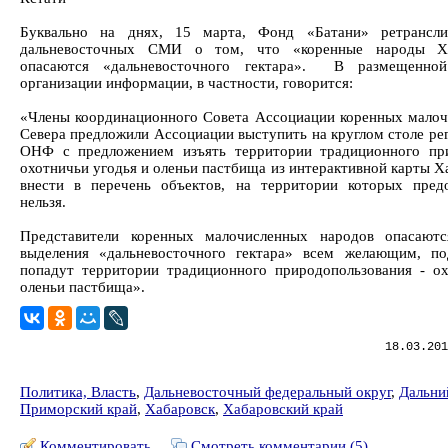
Буквально на днях, 15 марта, Фонд «Батани» ретрансли
дальневосточных СМИ о том, что «коренные народы Ха
опасаются «дальневосточного гектара». В размещенно
организации информации, в частности, говорится:
«Члены координационного Совета Ассоциации коренных малоч
Севера предложили Ассоциации выступить на круглом столе ре
ОНФ с предложением изъять территории традиционного при
охотничьи угодья и оленьи пастбища из интерактивной карты Х
внести в перечень объектов, на территории которых предо
нельзя.
Представители коренных малочисленных народов опасают
выделения «дальневосточного гектара» всем желающим, по
попадут территории традиционного природопользования - ох
оленьи пастбища».
18.03.201
Политика, Власть
,
Дальневосточный федеральный округ
,
Дальни
Приморский край
,
Хабаровск
,
Хабаровский край
Комментировать
Смотреть комментарии (5)