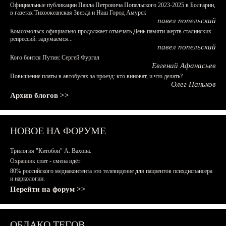
Официальные публикации Павла Петровича Попельского 2023-2025 в Болгарии,
в газетах Тихоокеанская Звезда и Наш Город Амурск
павел попельский
Комсомольск официально продолжает отмечать День памяти жертв сталинских
репрессий: задумаемся...
павел попельский
Кого боится Путин: Сергей Фургал
Евгений Афанасьев
Повышение платы в автобусах за проезд: кто виноват, и что делать?
Олег Паньков
Архив блогов >>
НОВОЕ НА ФОРУМЕ
Трилогия "Китобои" А. Вахова.
Охранник спит - смена идёт
80% российского медиаконтента это телевидение для пациентов психдиспансера
и наркологии.
Перейти на форум >>
ОБЛАКО ТЕГОВ