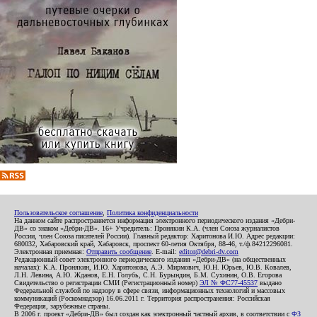
Пользовательское соглашение
,
Политика конфиденциальности
На данном сайте распространяется информация электронного периодического издания «Дебри-
ДВ» со знаком «Дебри-ДВ». 16+ Учредитель: Пронякин К.А. (член Союза журналистов
России, член Союза писателей России). Главный редактор: Харитонова И.Ю. Адрес редакции:
680032, Хабаровский край, Хабаровск, проспект 60-летия Октября, 88-46, т./ф.84212296081.
Электронная приемная:
Отправить сообщение
. E-mail:
editor@debri-dv.com
Редакционный совет электронного периодического издания «Дебри-ДВ» (на общественных
началах): К.А. Пронякин, И.Ю. Харитонова, А.Э. Мирмович, Ю.Н. Юрьев, Ю.В. Ковалев,
Л.Н. Левина, А.Ю. Жданов, Е.Н. Голубь, С.Н. Бурындин, Б.М. Сухинин, О.В. Егорова
Свидетельство о регистрации СМИ (Регистрационный номер)
ЭЛ № ФС77-45537
выдано
Федеральной службой по надзору в сфере связи, информационных технологий и массовых
коммуникаций (Роскомнадзор) 16.06.2011 г. Территория распространения: Российская
Федерация, зарубежные страны.
В 2006 г. проект «Дебри-ДВ» был создан как электронный частный архив, в соответствии с
ФЗ