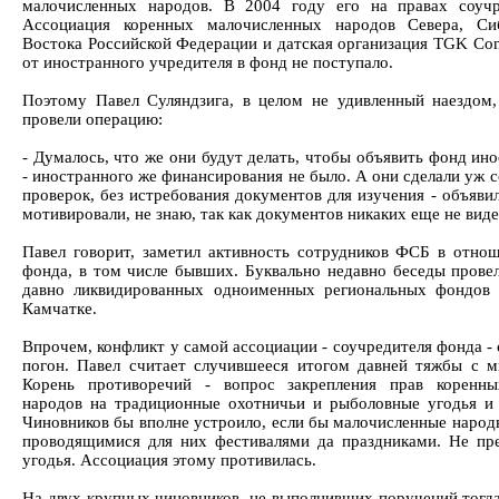
малочисленных народов. В 2004 году его на правах соучр
Ассоциация коренных малочисленных народов Севера, Си
Востока Российской Федерации и датская организация TGK Cons
от иностранного учредителя в фонд не поступало.
Поэтому Павел Суляндзига, в целом не удивленный наездом,
провели операцию:
- Думалось, что же они будут делать, чтобы объявить фонд ин
- иностранного же финансирования не было. А они сделали уж с
проверок, без истребования документов для изучения - объявил
мотивировали, не знаю, так как документов никаких еще не виде
Павел говорит, заметил активность сотрудников ФСБ в отно
фонда, в том числе бывших. Буквально недавно беседы прове
давно ликвидированных одноименных региональных фондов
Камчатке.
Впрочем, конфликт у самой ассоциации - соучредителя фонда -
погон. Павел считает случившееся итогом давней тяжбы с м
Корень противоречий - вопрос закрепления прав коренн
народов на традиционные охотничьи и рыболовные угодья и 
Чиновников бы вполне устроило, если бы малочисленные народ
проводящимися для них фестивалями да праздниками. Не пре
угодья. Ассоциация этому противилась.
На двух крупных чиновников, не выполнивших поручений тогд