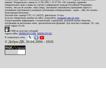
мнения» Федерального закона от 12.06.2002 г. № 67-ФЗ «Об основных гарантиях
избирательных прав и права на участие в референдуме граждан Российской Федерации»;
считать, там где не указано: лицо (лица), заказавшее (заказавших) проведение опроса и
оплатившее (оплативших) указанную публикацию (обнародование) - едино - сайт, без оплаты -
безвозмездно/бесплатно.
Часовой пояс сервера UTC+11 (AEST), фактически +8 мск.
Если вы обнаружили ошибки на сайте, пожалуйста,
сообщите нам об этом
.
Распространение информации о политической, социальной, духовной жизни общества,
публикации на актуальные темы, просветительские функции. Для мужчин и женщин. 16+ для
детей старше 16 лет.
СМИ не получает субсидий.
Адреса сайта:
DEBRI-DV.COM
,
DEBRI-DV.RU
.
В социальных сетях:
© Дебри-ДВ, 20.04.2006 - 2026