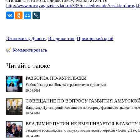
«Новая газета во Владивостоке», №335, 21.04.16
http://www.novayagazeta-vlad.ru/335/rassledovanie/russkie-dorogi.
Экономика, Деньги
,
Владивосток
,
Приморский край
Комментировать
Читайте также
РАЗБОРКА ПО-КУРИЛЬСКИ
Рыбный завод на Шикотане расплатился с долгами
29.04.2016
СОВЕЩАНИЕ ПО ВОПРОСУ РАЗВИТИЯ АМУРСКОЙ
Владимир Путин провёл совещание по вопросу финансово-экономическо
28.04.2016
ВЛАДИМИР ПУТИН НЕ ВМЕШИВАЕТСЯ В РАБОТУ
Заседание госкомиссии по запуску космического корабля «Союз-2.1а». С
28.04.2016