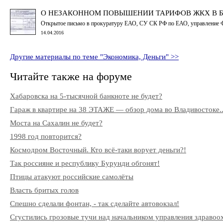
О НЕЗАКОННОМ ПОВЫШЕНИИ ТАРИФОВ ЖКХ В 
Открытое письмо в прокуратуру ЕАО, СУ СК РФ по ЕАО, управление
14.04.2016
Другие материалы по теме "Экономика, Деньги" >>
Читайте также на форуме
Хабаровска на 5-тысячной банкноте не будет?
Гараж в квартире на 38 ЭТАЖЕ — обзор дома во Владивостоке..
Моста на Сахалин не будет?
1998 год повторится?
Космодром Восточный. Кто всё-таки ворует деньги?!
Так россияне и республику Бурунди обгонят!
Птицы атакуют российские самолёты
Власть бритых голов
Спешно сделали фонтан, - так сделайте автовокзал!
Сгустились грозовые тучи над начальником управления здрав