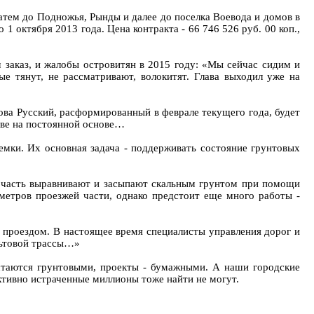
атем до Подножья, Рынды и далее до поселка Воевода и домов в
1 октября 2013 года. Цена контракта - 66 746 526 руб. 00 коп.,
 заказ, и жалобы островитян в 2015 году: «Мы сейчас сидим и
е тянут, не рассматривают, волокитят. Глава выходил уже на
ова Русский, расформированный в феврале текущего года, будет
ове на постоянной основе…
мки. Их основная задача - поддерживать состояние грунтовых
 часть выравнивают и засыпают скальным грунтом при помощи
ометров проезжей части, однако предстоит еще много работы -
 проездом. В настоящее время специалисты управления дорог и
льтовой трассы…»
остаются грунтовыми, проекты - бумажными. А наши городские
ективно истраченные миллионы тоже найти не могут.