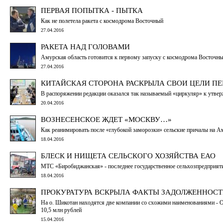
ПЕРВАЯ ПОПЫТКА - ПЫТКА
Как не полетела ракета с космодрома Восточный
27.04.2016
РАКЕТА НАД ГОЛОВАМИ
Амурская область готовится к первому запуску с космодрома Восточн
27.04.2016
КИТАЙСКАЯ СТОРОНА РАСКРЫЛА СВОИ ЦЕЛИ П
В распоряжении редакции оказался так называемый «циркуляр» к утв
20.04.2016
ВОЗНЕСЕНСКОЕ ЖДЕТ «МОСКВУ…»
Как реанимировать после «глубокой заморозки» сельские причалы на А
18.04.2016
БЛЕСК И НИЩЕТА СЕЛЬСКОГО ХОЗЯЙСТВА ЕАО
МТС «Биробиджанская» - последнее государственное сельхозпредприяти
18.04.2016
ПРОКУРАТУРА ВСКРЫЛА ФАКТЫ ЗАДОЛЖЕННОСТИ
На о. Шикотан находятся две компании со схожими наименованиями -
10,5 млн рублей
15.04.2016