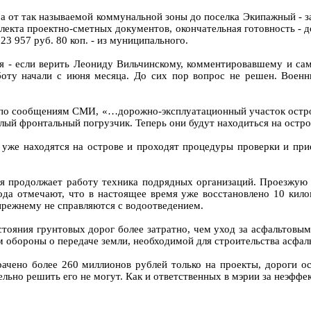
ра от так называемой коммунальной зоны до поселка Экипажный - з
екта проектно-сметных документов, окончательная готовность - до 
023 957 руб. 80 коп. - из муниципального.
 - если верить Леониду Вильчинскому, комментировавшему и сам
оту начали с июня месяца. До сих пор вопрос не решен. Военны
я, по сообщениям СМИ, «…дорожно-эксплуатационный участок остр
елый фронтальный погрузчик. Теперь они будут находиться на остр
уже находятся на острове и проходят процедуры проверки и прие
мя продолжает работу техника подрядных организаций. Проезжую
рода отмечают, что в настоящее время уже восстановлено 10 кил
прежнему не справляются с водоотведением.
тояния грунтовых дорог более затратно, чем уход за асфальтовым
м обороны о передаче земли, необходимой для строительства асфа
трачено более 260 миллионов рублей только на проекты, дороги 
ельно решить его не могут. Как и ответственных в мэрии за неэфф