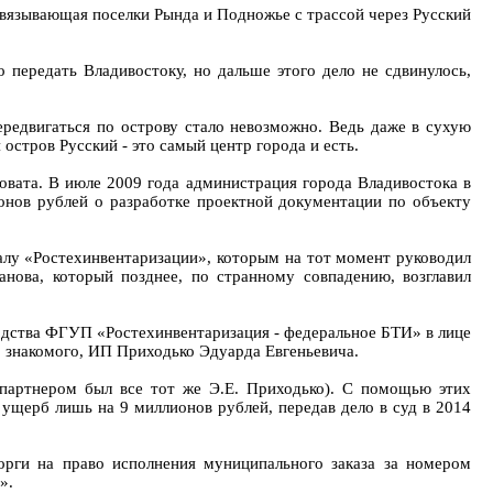
связывающая поселки Рында и Подножье с трассой через Русский
 передать Владивостоку, но дальше этого дело не сдвинулось,
ередвигаться по острову стало невозможно. Ведь даже в сухую
остров Русский - это самый центр города и есть.
ловата. В июле 2009 года администрация города Владивостока в
онов рублей о разработке проектной документации по объекту
алу «Ростехинвентаризации», которым на тот момент руководил
анова, который позднее, по странному совпадению, возглавил
водства ФГУП «Ростехинвентаризация - федеральное БТИ» в лице
го знакомого, ИП Приходько Эдуарда Евгеньевича.
партнером был все тот же Э.Е. Приходько). С помощью этих
ущерб лишь на 9 миллионов рублей, передав дело в суд в 2014
орги на право исполнения муниципального заказа за номером
».