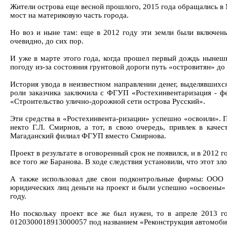
Жители острова еще весной прошлого, 2015 года обращались в 
мост на материковую часть города.
Но воз и ныне там: еще в 2012 году эти земли были включены
очевидно, до сих пор.
И уже в марте этого года, когда прошел первый дождь нынешн
погоду из-за состояния грунтовой дороги путь «островитян» до 
История увода в неизвестном направлении денег, выделявшихся
роли заказчика заключила с ФГУП «Ростехинвентаризация - ф
«Строительство улично-дорожной сети острова Русский».
Эти средства в «Ростехинвента-ризации» успешно «освоили». 
некто Г.Л. Смирнов, а тот, в свою очередь, привлек в каче
Магаданский филиал ФГУП вместо Смирнова.
Проект в результате в оговоренный срок не появился, и в 201
все того же Баранова. В ходе следствия установили, что этот з
А также использовал две свои подконтрольные фирмы: ООО 
юридических лиц деньги на проект и были успешно «освоены» 
году.
Но поскольку проект все же был нужен, то в апреле 2013 г
0120300018913000057 под названием «Реконструкция автомобил