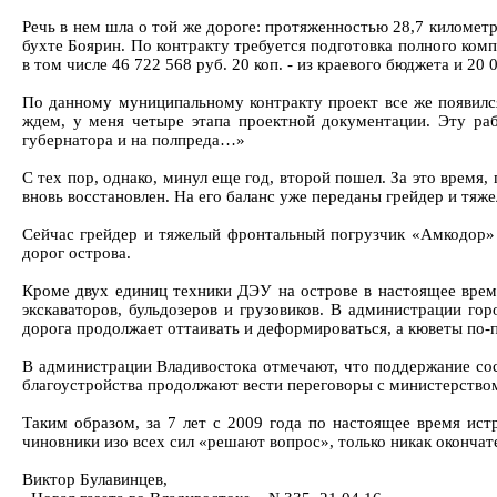
Речь в нем шла о той же дороге: протяженностью 28,7 километ
бухте Боярин. По контракту требуется подготовка полного компл
в том числе 46 722 568 руб. 20 коп. - из краевого бюджета и 20 
По данному муниципальному контракту проект все же появился
ждем, у меня четыре этапа проектной документации. Эту раб
губернатора и на полпреда…»
С тех пор, однако, минул еще год, второй пошел. За это врем
вновь восстановлен. На его баланс уже переданы грейдер и тяж
Сейчас грейдер и тяжелый фронтальный погрузчик «Амкодор» 
дорог острова.
Кроме двух единиц техники ДЭУ на острове в настоящее вре
экскаваторов, бульдозеров и грузовиков. В администрации го
дорога продолжает оттаивать и деформироваться, а кюветы по-
В администрации Владивостока отмечают, что поддержание сос
благоустройства продолжают вести переговоры с министерство
Таким образом, за 7 лет с 2009 года по настоящее время ис
чиновники изо всех сил «решают вопрос», только никак окончат
Виктор Булавинцев,