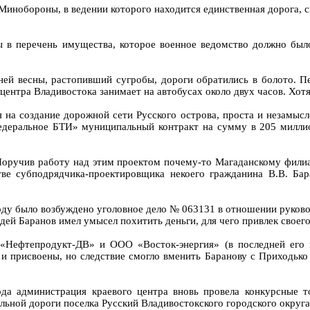
Минобороны, в ведении которого находится единственная дорога, 
 в перечень имущества, которое военное ведомство должно было
ей весны, растопивший сугробы, дороги обратились в болото. П
центра Владивостока занимает на автобусах около двух часов. Хотя 
 на создание дорожной сети Русского острова, проста и незамыс
едеральное БТИ» муниципальный контракт на сумму в 205 милли
Поручив работу над этим проектом почему-то Магаданскому фили
стве субподрядчика-проектировщика некоего гражданина В.В. Бар
2 году было возбуждено уголовное дело № 063131 в отношении руко
лодей Баранов имел умысел похитить деньги, для чего привлек свое
«Нефтепродукт-ДВ» и ООО «Восток-энергия» (в последней его 
и присвоены, но следствие смогло вменить Баранову с Приходько 
ода администрация краевого центра вновь провела конкурсные т
ьной дороги поселка Русский Владивостокского городского округа