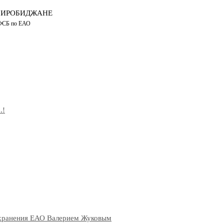
БИРОБИДЖАНЕ
 ФСБ по ЕАО
.!
оохранения ЕАО Валерием Жуковым