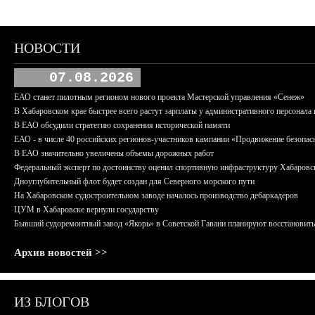
НОВОСТИ
07.08.2026
ЕАО станет пилотным регионом нового проекта Мастерской управления «Сенеж»
В Хабаровском крае быстрее всего растут зарплаты у административного персонала 
В ЕАО обсудили стратегию сохранения исторической памяти
ЕАО - в числе 40 российских регионов-участников кампании «Продвижение безопас
В ЕАО значительно увеличены объемы дорожных работ
Федеральный эксперт по достоинству оценил спортивную инфраструктуру Хабаровс
Дноуглубительный флот будет создан для Северного морского пути
На Хабаровском судостроительном заводе началось производство дебаркадеров
ЦУМ в Хабаровске вернули государству
Бывший судоремонтный завод «Якорь» в Советской Гавани планируют восстановить
Архив новостей >>
ИЗ БЛОГОВ